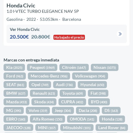
Honda Civic
1.0 I-VTEC TURBO ELEGANCE NAV 5P
Gasolina
2022
53.053km
Barcelona
Ver Honda Civic
20.500€
20.800€
Ha bajado el precio
Marcas con entrega inmediata
Kia
Peugeot
Citroën
Nissan
(2025)
(1969)
(1647)
(1075)
Ford
Mercedes-Benz
Volkswagen
(963)
(906)
(904)
SEAT
Opel
Audi
Hyundai
(861)
(749)
(736)
(650)
BMW
Renault
Toyota
Fiat
(637)
(623)
(609)
(598)
Mazda
Skoda
CUPRA
BYD
(453)
(434)
(402)
(400)
MG
Volvo
Jeep
Dacia
DS
(390)
(319)
(304)
(208)
(163)
EBRO
Alfa Romeo
OMODA
Honda
(160)
(150)
(141)
(128)
JAECOO
MINI
Mitsubishi
Land Rover
(128)
(107)
(101)
(84)