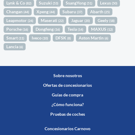
Lynk & Co
Suzuki
SsangYong
Lexus
(82)
(53)
(51)
(50)
Changan
Xpeng
Subaru
Abarth
(44)
(44)
(37)
(25)
Leapmotor
Maserati
Jaguar
Geely
(24)
(22)
(20)
(18)
Porsche
Dongfeng
Tesla
MAXUS
(16)
(16)
(14)
(12)
Smart
Iveco
DFSK
Aston Martin
(11)
(10)
(8)
(6)
Lancia
(6)
Sobre nosotros
Ofertas de concesionarios
Guías de compra
¿Cómo funciona?
Pruebas de coches
Concesionarios Carnovo