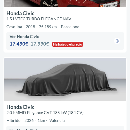
Honda Civic
1.5 I-VTEC TURBO ELEGANCE NAV
Gasolina
2018
75.189km
Barcelona
Ver Honda Civic
17.490€
17.990€
Ha bajado el precio
Honda Civic
2.0 i-MMD Elegance CVT 135 kW (184 CV)
Híbrido
2026
1km
Valencia