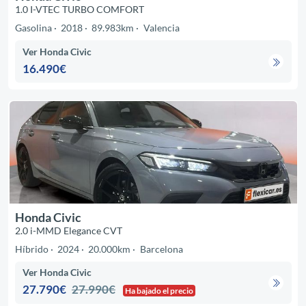
1.0 I-VTEC TURBO COMFORT
Gasolina
2018
89.983km
Valencia
Ver Honda Civic
16.490€
Honda Civic
2.0 i-MMD Elegance CVT
Híbrido
2024
20.000km
Barcelona
Ver Honda Civic
27.790€
27.990€
Ha bajado el precio