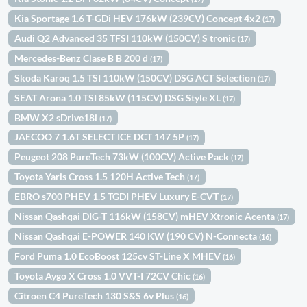
Kia Sportage 1.6 T-GDi HEV 176kW (239CV) Concept 4x2
(17)
Audi Q2 Advanced 35 TFSI 110kW (150CV) S tronic
(17)
Mercedes-Benz Clase B B 200 d
(17)
Skoda Karoq 1.5 TSI 110kW (150CV) DSG ACT Selection
(17)
SEAT Arona 1.0 TSI 85kW (115CV) DSG Style XL
(17)
BMW X2 sDrive18i
(17)
JAECOO 7 1.6T SELECT ICE DCT 147 5P
(17)
Peugeot 208 PureTech 73kW (100CV) Active Pack
(17)
Toyota Yaris Cross 1.5 120H Active Tech
(17)
EBRO s700 PHEV 1.5 TGDI PHEV Luxury E-CVT
(17)
Nissan Qashqai DIG-T 116kW (158CV) mHEV Xtronic Acenta
(17)
Nissan Qashqai E-POWER 140 KW (190 CV) N-Connecta
(16)
Ford Puma 1.0 EcoBoost 125cv ST-Line X MHEV
(16)
Toyota Aygo X Cross 1.0 VVT-I 72CV Chic
(16)
Citroën C4 PureTech 130 S&S 6v Plus
(16)