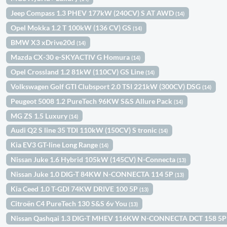
Jeep Compass 1.3 PHEV 177kW (240CV) S AT AWD
(14)
Opel Mokka 1.2 T 100kW (136 CV) GS
(14)
BMW X3 xDrive20d
(14)
Mazda CX-30 e-SKYACTIV G Homura
(14)
Opel Crossland 1.2 81kW (110CV) GS Line
(14)
Volkswagen Golf GTI Clubsport 2.0 TSI 221kW (300CV) DSG
(14)
Peugeot 5008 1.2 PureTech 96KW S&S Allure Pack
(14)
MG ZS 1.5 Luxury
(14)
Audi Q2 S line 35 TDI 110kW (150CV) S tronic
(14)
Kia EV3 GT-line Long Range
(14)
Nissan Juke 1.6 Hybrid 105kW (145CV) N-Connecta
(13)
Nissan Juke 1.0 DIG-T 84KW N-CONNECTA 114 5P
(13)
Kia Ceed 1.0 T-GDI 74KW DRIVE 100 5P
(13)
Citroën C4 PureTech 130 S&S 6v You
(13)
Nissan Qashqai 1.3 DIG-T MHEV 116KW N-CONNECTA DCT 158 5