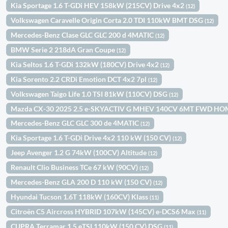
Kia Sportage 1.6 T-GDi HEV 158kW (215CV) Drive 4x2
(12)
Volkswagen Caravelle Origin Corta 2.0 TDI 110kW BMT DSG
(12)
Mercedes-Benz Clase GLC GLC 200 d 4MATIC
(12)
BMW Serie 2 218dA Gran Coupe
(12)
Kia Seltos 1.6 T-GDi 132kW (180CV) Drive 4x2
(12)
Kia Sorento 2.2 CRDi Emotion DCT 4x2 7pl
(12)
Volkswagen Taigo Life 1.0 TSI 81kW (110CV) DSG
(12)
Mazda CX-30 2025 2.5 e-SKYACTIV G MHEV 140CV 6MT FWD H
Mercedes-Benz GLC GLC 300 de 4MATIC
(12)
Kia Sportage 1.6 T-GDi Drive 4x2 110 kW (150 CV)
(12)
Jeep Avenger 1.2 G 74kW (100CV) Altitude
(12)
Renault Clio Business TCe 67 kW (90CV)
(12)
Mercedes-Benz GLA 200 D 110 kW (150 CV)
(12)
Hyundai Tucson 1.6T 118kW (160CV) Klass
(11)
Citroën C5 Aircross HYBRID 107kW (145CV) e-DCS6 Max
(11)
CUPRA Terramar 1.5 eTSI 110kW (150 CV) DSG
(11)