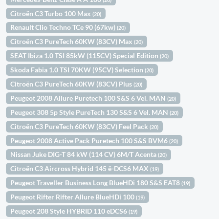
Citroën C3 Turbo 100 Max
(20)
Renault Clio Techno TCe 90 (67kw)
(20)
Citroën C3 PureTech 60KW (83CV) Max
(20)
SEAT Ibiza 1.0 TSI 85kW (115CV) Special Edition
(20)
Skoda Fabia 1.0 TSI 70KW (95CV) Selection
(20)
Citroën C3 PureTech 60KW (83CV) Plus
(20)
Peugeot 2008 Allure Puretech 100 S&S 6 Vel. MAN
(20)
Peugeot 308 5p Style PureTech 130 S&S 6 Vel. MAN
(20)
Citroën C3 PureTech 60KW (83CV) Feel Pack
(20)
Peugeot 2008 Active Pack Puretech 100 S&S BVM6
(20)
Nissan Juke DIG-T 84 kW (114 CV) 6M/T Acenta
(20)
Citroën C3 Aircross Hybrid 145 ë-DCS6 MAX
(19)
Peugeot Traveller Business Long BlueHDi 180 S&S EAT8
(19)
Peugeot Rifter Rifter Allure BlueHDi 100
(19)
Peugeot 208 Style HYBRID 110 eDCS6
(19)