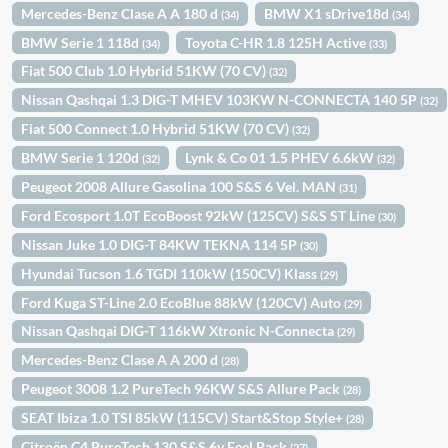
Mercedes-Benz Clase A A 180 d
BMW X1 sDrive18d
(34)
(34)
BMW Serie 1 118d
Toyota C-HR 1.8 125H Active
(34)
(33)
Fiat 500 Club 1.0 Hybrid 51KW (70 CV)
(32)
Nissan Qashqai 1.3 DIG-T MHEV 103KW N-CONNECTA 140 5P
(32)
Fiat 500 Connect 1.0 Hybrid 51KW (70 CV)
(32)
BMW Serie 1 120d
Lynk & Co 01 1.5 PHEV 6.6kW
(32)
(32)
Peugeot 2008 Allure Gasolina 100 S&S 6 Vel. MAN
(31)
Ford Ecosport 1.0T EcoBoost 92kW (125CV) S&S ST Line
(30)
Nissan Juke 1.0 DIG-T 84KW TEKNA 114 5P
(30)
Hyundai Tucson 1.6 TGDI 110kW (150CV) Klass
(29)
Ford Kuga ST-Line 2.0 EcoBlue 88kW (120CV) Auto
(29)
Nissan Qashqai DIG-T 116kW Xtronic N-Connecta
(29)
Mercedes-Benz Clase A A 200 d
(28)
Peugeot 3008 1.2 PureTech 96KW S&S Allure Pack
(28)
SEAT Ibiza 1.0 TSI 85kW (115CV) Start&Stop Style+
(28)
Citroën C4 PureTech 130 S&S 6v Feel Pack
(27)