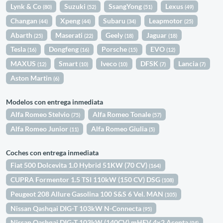
Lynk & Co
Suzuki
SsangYong
Lexus
(80)
(52)
(51)
(49)
Changan
Xpeng
Subaru
Leapmotor
(44)
(44)
(34)
(25)
Abarth
Maserati
Geely
Jaguar
(25)
(22)
(18)
(18)
Tesla
Dongfeng
Porsche
EVO
(16)
(16)
(15)
(12)
MAXUS
Smart
Iveco
DFSK
Lancia
(12)
(10)
(10)
(7)
(7)
Aston Martin
(6)
Modelos con entrega inmediata
Alfa Romeo Stelvio
Alfa Romeo Tonale
(75)
(57)
Alfa Romeo Junior
Alfa Romeo Giulia
(11)
(5)
Coches con entrega inmediata
Fiat 500 Dolcevita 1.0 Hybrid 51KW (70 CV)
(164)
CUPRA Formentor 1.5 TSI 110kW (150 CV) DSG
(108)
Peugeot 208 Allure Gasolina 100 S&S 6 Vel. MAN
(105)
Nissan Qashqai DIG-T 103kW N-Connecta
(95)
Nissan Qashqai DIG-T 103kW (140CV) mHEV 4x2 Acenta
(94)