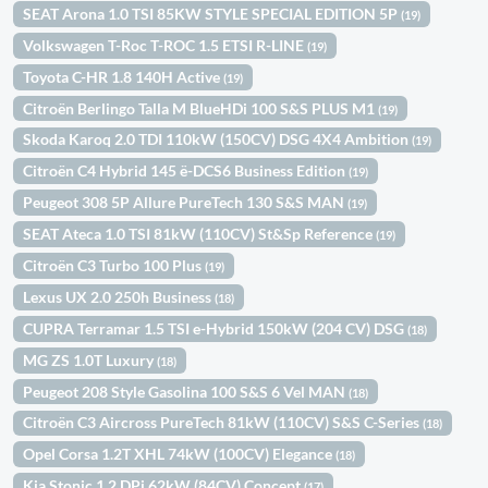
SEAT Arona 1.0 TSI 85KW STYLE SPECIAL EDITION 5P
(19)
Volkswagen T-Roc T-ROC 1.5 ETSI R-LINE
(19)
Toyota C-HR 1.8 140H Active
(19)
Citroën Berlingo Talla M BlueHDi 100 S&S PLUS M1
(19)
Skoda Karoq 2.0 TDI 110kW (150CV) DSG 4X4 Ambition
(19)
Citroën C4 Hybrid 145 ë-DCS6 Business Edition
(19)
Peugeot 308 5P Allure PureTech 130 S&S MAN
(19)
SEAT Ateca 1.0 TSI 81kW (110CV) St&Sp Reference
(19)
Citroën C3 Turbo 100 Plus
(19)
Lexus UX 2.0 250h Business
(18)
CUPRA Terramar 1.5 TSI e-Hybrid 150kW (204 CV) DSG
(18)
MG ZS 1.0T Luxury
(18)
Peugeot 208 Style Gasolina 100 S&S 6 Vel MAN
(18)
Citroën C3 Aircross PureTech 81kW (110CV) S&S C-Series
(18)
Opel Corsa 1.2T XHL 74kW (100CV) Elegance
(18)
Kia Stonic 1.2 DPi 62kW (84CV) Concept
(17)