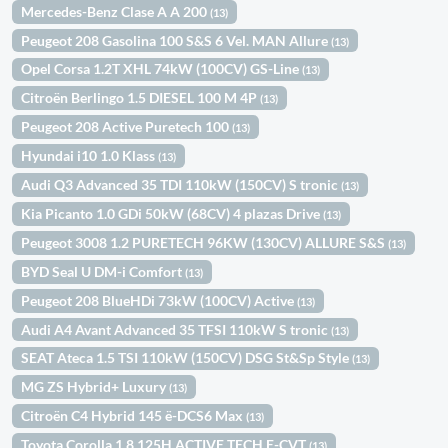
Mercedes-Benz Clase A A 200
(13)
Peugeot 208 Gasolina 100 S&S 6 Vel. MAN Allure
(13)
Opel Corsa 1.2T XHL 74kW (100CV) GS-Line
(13)
Citroën Berlingo 1.5 DIESEL 100 M 4P
(13)
Peugeot 208 Active Puretech 100
(13)
Hyundai i10 1.0 Klass
(13)
Audi Q3 Advanced 35 TDI 110kW (150CV) S tronic
(13)
Kia Picanto 1.0 GDi 50kW (68CV) 4 plazas Drive
(13)
Peugeot 3008 1.2 PURETECH 96KW (130CV) ALLURE S&S
(13)
BYD Seal U DM-i Comfort
(13)
Peugeot 208 BlueHDi 73kW (100CV) Active
(13)
Audi A4 Avant Advanced 35 TFSI 110kW S tronic
(13)
SEAT Ateca 1.5 TSI 110kW (150CV) DSG St&Sp Style
(13)
MG ZS Hybrid+ Luxury
(13)
Citroën C4 Hybrid 145 ë-DCS6 Max
(13)
Toyota Corolla 1.8 125H ACTIVE TECH E-CVT
(13)