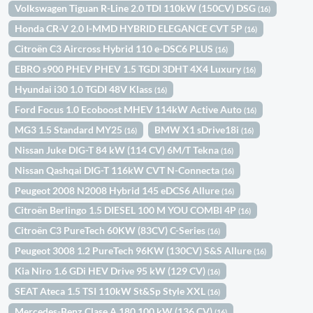
Volkswagen Tiguan R-Line 2.0 TDI 110kW (150CV) DSG
(16)
Honda CR-V 2.0 I-MMD HYBRID ELEGANCE CVT 5P
(16)
Citroën C3 Aircross Hybrid 110 e-DSC6 PLUS
(16)
EBRO s900 PHEV PHEV 1.5 TGDI 3DHT 4X4 Luxury
(16)
Hyundai i30 1.0 TGDI 48V Klass
(16)
Ford Focus 1.0 Ecoboost MHEV 114kW Active Auto
(16)
MG3 1.5 Standard MY25
BMW X1 sDrive18i
(16)
(16)
Nissan Juke DIG-T 84 kW (114 CV) 6M/T Tekna
(16)
Nissan Qashqai DIG-T 116kW CVT N-Connecta
(16)
Peugeot 2008 N2008 Hybrid 145 eDCS6 Allure
(16)
Citroën Berlingo 1.5 DIESEL 100 M YOU COMBI 4P
(16)
Citroën C3 PureTech 60KW (83CV) C-Series
(16)
Peugeot 3008 1.2 PureTech 96KW (130CV) S&S Allure
(16)
Kia Niro 1.6 GDi HEV Drive 95 kW (129 CV)
(16)
SEAT Ateca 1.5 TSI 110kW St&Sp Style XXL
(16)
Mercedes-Benz Clase A 180 100 kW (136 CV)
(16)