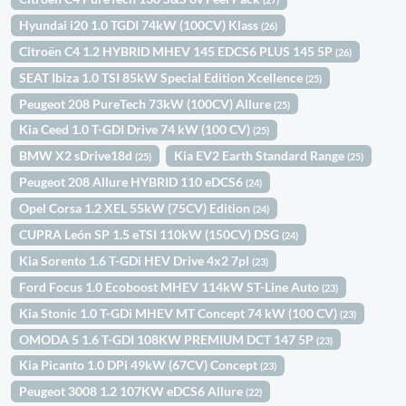
Hyundai i20 1.0 TGDI 74kW (100CV) Klass
(26)
Citroën C4 1.2 HYBRID MHEV 145 EDCS6 PLUS 145 5P
(26)
SEAT Ibiza 1.0 TSI 85kW Special Edition Xcellence
(25)
Peugeot 208 PureTech 73kW (100CV) Allure
(25)
Kia Ceed 1.0 T-GDI Drive 74 kW (100 CV)
(25)
BMW X2 sDrive18d
Kia EV2 Earth Standard Range
(25)
(25)
Peugeot 208 Allure HYBRID 110 eDCS6
(24)
Opel Corsa 1.2 XEL 55kW (75CV) Edition
(24)
CUPRA León SP 1.5 eTSI 110kW (150CV) DSG
(24)
Kia Sorento 1.6 T-GDi HEV Drive 4x2 7pl
(23)
Ford Focus 1.0 Ecoboost MHEV 114kW ST-Line Auto
(23)
Kia Stonic 1.0 T-GDi MHEV MT Concept 74 kW (100 CV)
(23)
OMODA 5 1.6 T-GDI 108KW PREMIUM DCT 147 5P
(23)
Kia Picanto 1.0 DPi 49kW (67CV) Concept
(23)
Peugeot 3008 1.2 107KW eDCS6 Allure
(22)