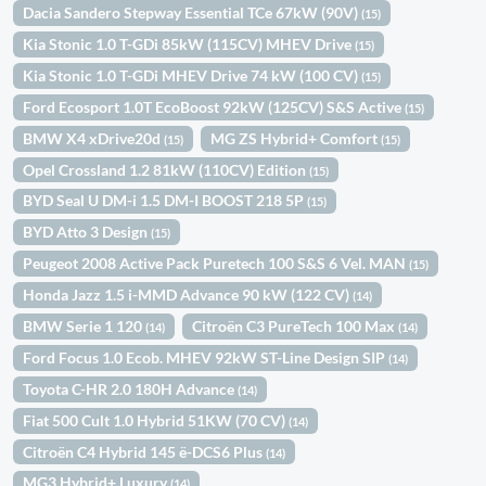
Dacia Sandero Stepway Essential TCe 67kW (90V)
(15)
Kia Stonic 1.0 T-GDi 85kW (115CV) MHEV Drive
(15)
Kia Stonic 1.0 T-GDi MHEV Drive 74 kW (100 CV)
(15)
Ford Ecosport 1.0T EcoBoost 92kW (125CV) S&S Active
(15)
BMW X4 xDrive20d
MG ZS Hybrid+ Comfort
(15)
(15)
Opel Crossland 1.2 81kW (110CV) Edition
(15)
BYD Seal U DM-i 1.5 DM-I BOOST 218 5P
(15)
BYD Atto 3 Design
(15)
Peugeot 2008 Active Pack Puretech 100 S&S 6 Vel. MAN
(15)
Honda Jazz 1.5 i-MMD Advance 90 kW (122 CV)
(14)
BMW Serie 1 120
Citroën C3 PureTech 100 Max
(14)
(14)
Ford Focus 1.0 Ecob. MHEV 92kW ST-Line Design SIP
(14)
Toyota C-HR 2.0 180H Advance
(14)
Fiat 500 Cult 1.0 Hybrid 51KW (70 CV)
(14)
Citroën C4 Hybrid 145 ë-DCS6 Plus
(14)
MG3 Hybrid+ Luxury
(14)