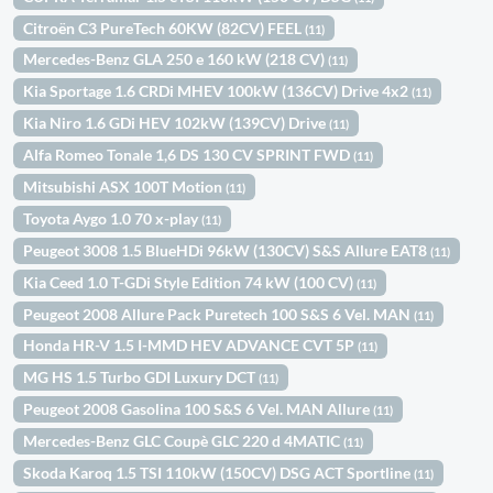
Citroën C3 PureTech 60KW (82CV) FEEL
(11)
Mercedes-Benz GLA 250 e 160 kW (218 CV)
(11)
Kia Sportage 1.6 CRDi MHEV 100kW (136CV) Drive 4x2
(11)
Kia Niro 1.6 GDi HEV 102kW (139CV) Drive
(11)
Alfa Romeo Tonale 1,6 DS 130 CV SPRINT FWD
(11)
Mitsubishi ASX 100T Motion
(11)
Toyota Aygo 1.0 70 x-play
(11)
Peugeot 3008 1.5 BlueHDi 96kW (130CV) S&S Allure EAT8
(11)
Kia Ceed 1.0 T-GDi Style Edition 74 kW (100 CV)
(11)
Peugeot 2008 Allure Pack Puretech 100 S&S 6 Vel. MAN
(11)
Honda HR-V 1.5 I-MMD HEV ADVANCE CVT 5P
(11)
MG HS 1.5 Turbo GDI Luxury DCT
(11)
Peugeot 2008 Gasolina 100 S&S 6 Vel. MAN Allure
(11)
Mercedes-Benz GLC Coupè GLC 220 d 4MATIC
(11)
Skoda Karoq 1.5 TSI 110kW (150CV) DSG ACT Sportline
(11)