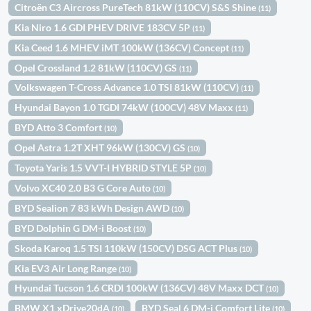
Citroën C3 Aircross PureTech 81kW (110CV) S&S Shine
(11)
Kia Niro 1.6 GDI PHEV DRIVE 183CV 5P
(11)
Kia Ceed 1.6 MHEV iMT 100kW (136CV) Concept
(11)
Opel Crossland 1.2 81kW (110CV) GS
(11)
Volkswagen T-Cross Advance 1.0 TSI 81kW (110CV)
(11)
Hyundai Bayon 1.0 TGDI 74kW (100CV) 48V Maxx
(11)
BYD Atto 3 Comfort
(10)
Opel Astra 1.2T XHT 96kW (130CV) GS
(10)
Toyota Yaris 1.5 VVT-I HYBRID STYLE 5P
(10)
Volvo XC40 2.0 B3 G Core Auto
(10)
BYD Sealion 7 83 kWh Design AWD
(10)
BYD Dolphin G DM-i Boost
(10)
Skoda Karoq 1.5 TSI 110kW (150CV) DSG ACT Plus
(10)
Kia EV3 Air Long Range
(10)
Hyundai Tucson 1.6 CRDI 100kW (136CV) 48V Maxx DCT
(10)
BMW X1 xDrive20dA
BYD Seal 6 DM-i Comfort Lite
(10)
(10)