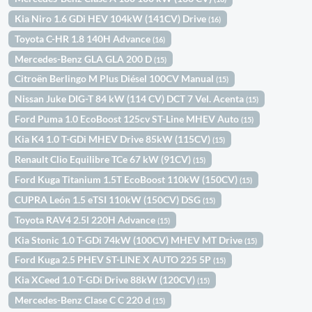
Kia Niro 1.6 GDi HEV 104kW (141CV) Drive
(16)
Toyota C-HR 1.8 140H Advance
(16)
Mercedes-Benz GLA GLA 200 D
(15)
Citroën Berlingo M Plus Diésel 100CV Manual
(15)
Nissan Juke DIG-T 84 kW (114 CV) DCT 7 Vel. Acenta
(15)
Ford Puma 1.0 EcoBoost 125cv ST-Line MHEV Auto
(15)
Kia K4 1.0 T-GDi MHEV Drive 85kW (115CV)
(15)
Renault Clio Equilibre TCe 67 kW (91CV)
(15)
Ford Kuga Titanium 1.5T EcoBoost 110kW (150CV)
(15)
CUPRA León 1.5 eTSI 110kW (150CV) DSG
(15)
Toyota RAV4 2.5l 220H Advance
(15)
Kia Stonic 1.0 T-GDi 74kW (100CV) MHEV MT Drive
(15)
Ford Kuga 2.5 PHEV ST-LINE X AUTO 225 5P
(15)
Kia XCeed 1.0 T-GDi Drive 88kW (120CV)
(15)
Mercedes-Benz Clase C C 220 d
(15)