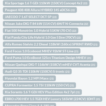
Kia Sportage 1.6 T-GDi 110kW (150CV) Concept 4x2
(22)
Peugeot 408 408 Allure HYBRID 145 eDCS6
(22)
JAECOO 7 1.6T SELECT DCT 5P
(22)
Nissan Juke DIG-T 84 kW (114 CV) 6M/T N-Connecta
(22)
Fiat 500 Monotrim 1.0 Hybrid 51KW (70 CV)
(22)
Fiat Panda City Life Hybrid 1.0 Gse 51kw (70CV)
(22)
Alfa Romeo Stelvio 2.2 Diesel 118kW (160cv) SPRINT RWD
(21)
Ford Focus 1.0 Ecoboost MHEV 92kW ST-Line
(21)
Ford Puma 1.0 EcoBoost 125cv Titanium Design MHEV
(21)
Nissan Qashqai DIG-T 116kW (158CV) mHEV CVT Acenta
(21)
Audi Q3 35 TDI 110kW (150CV) S tronic
(21)
Hyundai Bayon 1.2 MPI Maxx
(21)
CUPRA Formentor 1.5 TSI 110kW (150 CV)
(21)
Kia Sorento 1.6 T-GDi HEV Plus Edition 4x2 7pl
(21)
EBRO s700 HEV 1.5 TGDI HEV Luxury 165kW (224CV) 1DHT
(21)
Mercedes-Benz Clase A A 180
(20)