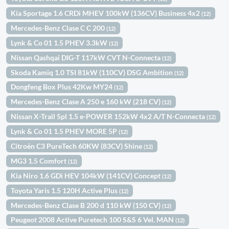
Kia Sportage 1.6 CRDi MHEV 100kW (136CV) Business 4x2
(12)
Mercedes-Benz Clase C C 200
(12)
Lynk & Co 01 1.5 PHEV 3.3kW
(12)
Nissan Qashqai DIG-T 117kW CVT N-Connecta
(12)
Skoda Kamiq 1.0 TSI 81kW (110CV) DSG Ambition
(12)
Dongfeng Box Plus 42Kw MY24
(12)
Mercedes-Benz Clase A 250 e 160 kW (218 CV)
(12)
Nissan X-Trail 5pl 1.5 e-POWER 152kW 4x2 A/T N-Connecta
(12)
Lynk & Co 01 1.5 PHEV MORE 5P
(12)
Citroën C3 PureTech 60KW (83CV) Shine
(12)
MG3 1.5 Comfort
(12)
Kia Niro 1.6 GDi HEV 104kW (141CV) Concept
(12)
Toyota Yaris 1.5 120H Active Plus
(12)
Mercedes-Benz Clase B 200 d 110 kW (150 CV)
(12)
Peugeot 2008 Active Puretech 100 S&S 6 Vel. MAN
(12)