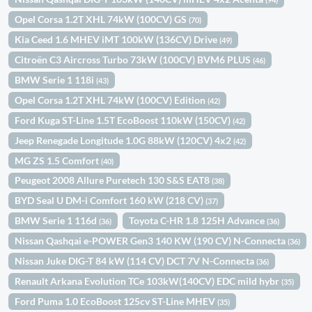
Opel Corsa 1.2T XHL 74kW (100CV) GS
(70)
Kia Ceed 1.6 MHEV iMT 100kW (136CV) Drive
(49)
Citroën C3 Aircross Turbo 73kW (100CV) BVM6 PLUS
(46)
BMW Serie 1 118i
(43)
Opel Corsa 1.2T XHL 74kW (100CV) Edition
(42)
Ford Kuga ST-Line 1.5T EcoBoost 110kW (150CV)
(42)
Jeep Renegade Longitude 1.0G 88kW (120CV) 4x2
(42)
MG ZS 1.5 Comfort
(40)
Peugeot 2008 Allure Puretech 130 S&S EAT8
(38)
BYD Seal U DM-i Comfort 160 kW (218 CV)
(37)
BMW Serie 1 116d
Toyota C-HR 1.8 125H Advance
(36)
(36)
Nissan Qashqai e-POWER Gen3 140 KW (190 CV) N-Connecta
(36)
Nissan Juke DIG-T 84 kW (114 CV) DCT 7V N-Connecta
(36)
Renault Arkana Evolution TCe 103kW(140CV) EDC mild hybr
(35)
Ford Puma 1.0 EcoBoost 125cv ST-Line MHEV
(35)