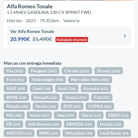
Alfa Romeo Tonale
1.5 MHEV GASOLINA 130 CV SPRINT FWD
Híbrido
2023
79.352km
Valencia
Ver Alfa Romeo Tonale
20.990€
21.490€
Ha bajado el precio
Marcas con entrega inmediata
Kia
Peugeot
Citroën
Nissan
(2015)
(1967)
(1653)
(1078)
Ford
Volkswagen
Mercedes-Benz
(961)
(898)
(882)
SEAT
Opel
Audi
Hyundai
(843)
(744)
(726)
(652)
BMW
Renault
Toyota
Fiat
(628)
(626)
(593)
(592)
Mazda
Skoda
BYD
CUPRA
(450)
(438)
(405)
(402)
MG
Volvo
Jeep
Dacia
EBRO
(389)
(317)
(299)
(213)
(163)
DS
Alfa Romeo
OMODA
Honda
(157)
(149)
(142)
(133)
JAECOO
MINI
Mitsubishi
Land Rover
(132)
(105)
(96)
(84)