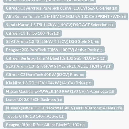
Citroën C3 Aircross PureTech 81kW (110CV) S&S C-Series
(18)
Alfa Romeo Tonale 1.5 MHEV GASOLINA 130 CV SPRINT FWD
(18)
Skoda Karoq 1.5 TSI 110kW (150CV) DSG ACT Selection
(18)
Citroën C3 Turbo 100 Plus
(18)
SEAT Arona 1.0 TSI 85kW (115CV) DSG Style XL
(18)
Peugeot 208 PureTech 73kW (100CV) Active Pack
(18)
Citroën Berlingo Talla M BlueHDi 100 S&S PLUS M1
(18)
SEAT Arona 1.0 TSI 85KW STYLE SPECIAL EDITION 5P
(18)
Citroën C3 PureTech 60KW (83CV) Plus
(18)
Kia Niro 1.6 GDi HEV 104kW (141CV) Drive
(18)
Nissan Qashqai E-POWER 140 KW (190 CV) N-Connecta
(18)
Lexus UX 2.0 250h Business
(18)
Nissan Qashqai DIG-T 116kW (158CV) mHEV Xtronic Acenta
(18)
Toyota C-HR 1.8 140H Active
(18)
Peugeot Rifter Rifter Allure BlueHDi 100
(18)