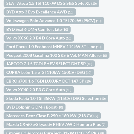
SEAT Ateca 1.5 TSI 110kW DSG S&S Style XL
(10)
BYD Atto 3 Evo Excellence AWD
(10)
Volkswagen Polo Advance 1.0 TSI 70kW (95CV)
(10)
BYD Seal 6 DM-i Comfort Lite
(10)
Volvo XC60 2.0 B4 D Core Auto
(10)
Ford Focus 1.0 Ecoboost MHEV 114kW ST-Line
(10)
Peugeot 2008 Gasolina 100 S&S 6 Vel. MAN Allure
(10)
JAECOO 7 1.5 TGDI PHEV SELECT DHT 5P
(10)
CUPRA León 1.5 eTSI 110kW 150CV) DSG
(10)
EBRO s700 1.6 TGDI LUXURY DCT 147 5P
(10)
Volvo XC40 2.0 B3 G Core Auto
(10)
Skoda Fabia 1.0 TSI 85KW (115CV) DSG Selection
(10)
BYD Dolphin G DM-i Boost
(10)
Mercedes-Benz Clase B 250 e 160 kW (218 CV)
(9)
Mazda CX-60 e-Skyactiv PHEV AWD Homura Plus
(9)
Citroën C3 Aircross PureTech 81kW (110CV) Plus
(9)