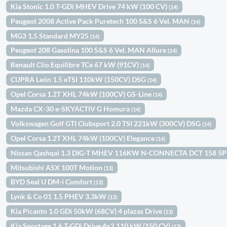
Kia Stonic 1.0 T-GDi MHEV Drive 74 kW (100 CV)
(14)
Peugeot 2008 Active Pack Puretech 100 S&S 6 Vel. MAN
(14)
MG3 1.5 Standard MY25
(14)
Peugeot 208 Gasolina 100 S&S 6 Vel. MAN Allure
(14)
Renault Clio Equilibre TCe 67 kW (91CV)
(14)
CUPRA León 1.5 eTSI 110kW (150CV) DSG
(14)
Opel Corsa 1.2T XHL 74kW (100CV) GS-Line
(14)
Mazda CX-30 e-SKYACTIV G Homura
(14)
Volkswagen Golf GTI Clubsport 2.0 TSI 221kW (300CV) DSG
(14)
Opel Corsa 1.2T XHL 74kW (100CV) Elegance
(14)
Nissan Qashqai 1.3 DIG-T MHEV 116KW N-CONNECTA DCT 158 5
Mitsubishi ASX 100T Motion
(13)
BYD Seal U DM-i Comfort
(13)
Lynk & Co 01 1.5 PHEV 3.3kW
(13)
Kia Picanto 1.0 GDi 50kW (68CV) 4 plazas Drive
(13)
Kia Sportage 1.6 T-GDi Drive 4x2 110 kW (150 CV)
(13)