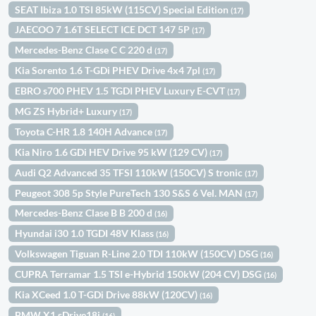
SEAT Ibiza 1.0 TSI 85kW (115CV) Special Edition
(17)
JAECOO 7 1.6T SELECT ICE DCT 147 5P
(17)
Mercedes-Benz Clase C C 220 d
(17)
Kia Sorento 1.6 T-GDi PHEV Drive 4x4 7pl
(17)
EBRO s700 PHEV 1.5 TGDI PHEV Luxury E-CVT
(17)
MG ZS Hybrid+ Luxury
(17)
Toyota C-HR 1.8 140H Advance
(17)
Kia Niro 1.6 GDi HEV Drive 95 kW (129 CV)
(17)
Audi Q2 Advanced 35 TFSI 110kW (150CV) S tronic
(17)
Peugeot 308 5p Style PureTech 130 S&S 6 Vel. MAN
(17)
Mercedes-Benz Clase B B 200 d
(16)
Hyundai i30 1.0 TGDI 48V Klass
(16)
Volkswagen Tiguan R-Line 2.0 TDI 110kW (150CV) DSG
(16)
CUPRA Terramar 1.5 TSI e-Hybrid 150kW (204 CV) DSG
(16)
Kia XCeed 1.0 T-GDi Drive 88kW (120CV)
(16)
BMW X1 sDrive18i
(16)