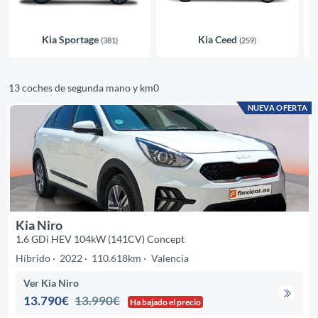
Kia Sportage
Kia Ceed
(381)
(259)
13 coches de segunda mano y km0
NUEVA OFERTA
Kia Niro
1.6 GDi HEV 104kW (141CV) Concept
Híbrido
2022
110.618km
Valencia
Ver Kia Niro
13.790€
13.990€
Ha bajado el precio