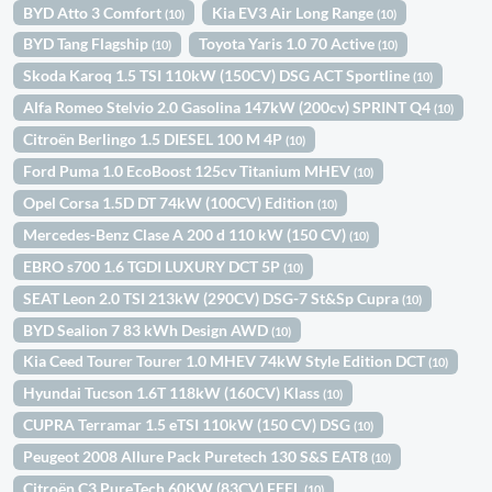
BYD Atto 3 Comfort
Kia EV3 Air Long Range
(10)
(10)
BYD Tang Flagship
Toyota Yaris 1.0 70 Active
(10)
(10)
Skoda Karoq 1.5 TSI 110kW (150CV) DSG ACT Sportline
(10)
Alfa Romeo Stelvio 2.0 Gasolina 147kW (200cv) SPRINT Q4
(10)
Citroën Berlingo 1.5 DIESEL 100 M 4P
(10)
Ford Puma 1.0 EcoBoost 125cv Titanium MHEV
(10)
Opel Corsa 1.5D DT 74kW (100CV) Edition
(10)
Mercedes-Benz Clase A 200 d 110 kW (150 CV)
(10)
EBRO s700 1.6 TGDI LUXURY DCT 5P
(10)
SEAT Leon 2.0 TSI 213kW (290CV) DSG-7 St&Sp Cupra
(10)
BYD Sealion 7 83 kWh Design AWD
(10)
Kia Ceed Tourer Tourer 1.0 MHEV 74kW Style Edition DCT
(10)
Hyundai Tucson 1.6T 118kW (160CV) Klass
(10)
CUPRA Terramar 1.5 eTSI 110kW (150 CV) DSG
(10)
Peugeot 2008 Allure Pack Puretech 130 S&S EAT8
(10)
Citroën C3 PureTech 60KW (83CV) FEEL
(10)