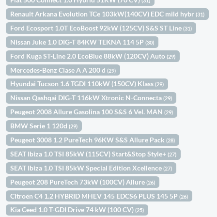
(31)
Renault Arkana Evolution TCe 103kW(140CV) EDC mild hybr
(31)
Ford Ecosport 1.0T EcoBoost 92kW (125CV) S&S ST Line
(31)
Nissan Juke 1.0 DIG-T 84KW TEKNA 114 5P
(30)
Ford Kuga ST-Line 2.0 EcoBlue 88kW (120CV) Auto
(29)
Mercedes-Benz Clase A A 200 d
(29)
Hyundai Tucson 1.6 TGDI 110kW (150CV) Klass
(29)
Nissan Qashqai DIG-T 116kW Xtronic N-Connecta
(29)
Peugeot 2008 Allure Gasolina 100 S&S 6 Vel. MAN
(29)
BMW Serie 1 120d
(29)
Peugeot 3008 1.2 PureTech 96KW S&S Allure Pack
(28)
SEAT Ibiza 1.0 TSI 85kW (115CV) Start&Stop Style+
(27)
SEAT Ibiza 1.0 TSI 85kW Special Edition Xcellence
(27)
Peugeot 208 PureTech 73kW (100CV) Allure
(26)
Citroën C4 1.2 HYBRID MHEV 145 EDCS6 PLUS 145 5P
(26)
Kia Ceed 1.0 T-GDI Drive 74 kW (100 CV)
(25)