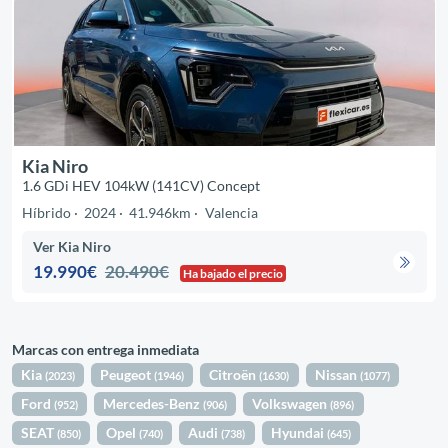
Kia Niro
1.6 GDi HEV 104kW (141CV) Concept
Híbrido
2024
41.946km
Valencia
Ver Kia Niro
19.990€
20.490€
Ha bajado el precio
Marcas con entrega inmediata
Kia
Peugeot
Citroën
Nissan
(2023)
(1946)
(1630)
(1077)
Ford
Mercedes-Benz
Volkswagen
(952)
(906)
(896)
SEAT
Opel
Audi
Hyundai
(850)
(740)
(738)
(645)