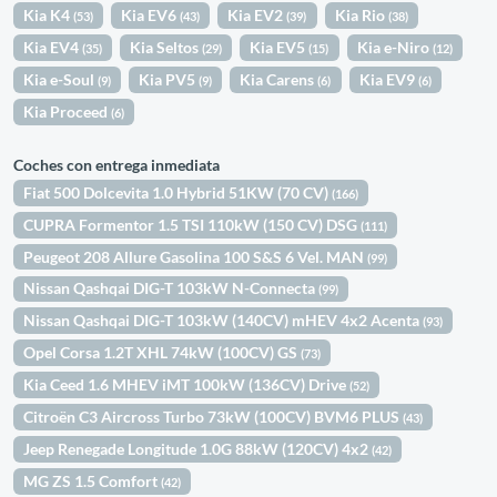
Kia K4
Kia EV6
Kia EV2
Kia Rio
(53)
(43)
(39)
(38)
Kia EV4
Kia Seltos
Kia EV5
Kia e-Niro
(35)
(29)
(15)
(12)
Kia e-Soul
Kia PV5
Kia Carens
Kia EV9
(9)
(9)
(6)
(6)
Kia Proceed
(6)
Coches con entrega inmediata
Fiat 500 Dolcevita 1.0 Hybrid 51KW (70 CV)
(166)
CUPRA Formentor 1.5 TSI 110kW (150 CV) DSG
(111)
Peugeot 208 Allure Gasolina 100 S&S 6 Vel. MAN
(99)
Nissan Qashqai DIG-T 103kW N-Connecta
(99)
Nissan Qashqai DIG-T 103kW (140CV) mHEV 4x2 Acenta
(93)
Opel Corsa 1.2T XHL 74kW (100CV) GS
(73)
Kia Ceed 1.6 MHEV iMT 100kW (136CV) Drive
(52)
Citroën C3 Aircross Turbo 73kW (100CV) BVM6 PLUS
(43)
Jeep Renegade Longitude 1.0G 88kW (120CV) 4x2
(42)
MG ZS 1.5 Comfort
(42)