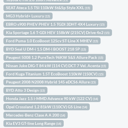
SEAT Ateca 1.5 TSI 110kW St&Sp Style XXL
(15)
MG3 Hybrid+ Luxury
(15)
EBRO s900 PHEV PHEV 1.5 TGDI 3DHT 4X4 Luxury
(15)
Kia Sportage 1.6 T-GDi HEV 158kW (215CV) Drive 4x2
(15)
Ford Puma 1.0 EcoBoost 125cv ST-Line X MHEV
(15)
BYD Seal U DM-i 1.5 DM-I BOOST 218 5P
(15)
Peugeot 5008 1.2 PureTech 96KW S&S Allure Pack
(15)
Nissan Juke DIG-T 84 kW (114 CV) DCT 7 Vel. Acenta
(15)
Ford Kuga Titanium 1.5T EcoBoost 110kW (150CV)
(15)
Peugeot 2008 N2008 Hybrid 145 eDCS6 Allure
(15)
BYD Atto 3 Design
(15)
Honda Jazz 1.5 i-MMD Advance 90 kW (122 CV)
(14)
Opel Crossland 1.2 81kW (110CV) GS Line
(14)
Mercedes-Benz Clase A A 200
(14)
Kia EV3 GT-line Long Range
(14)