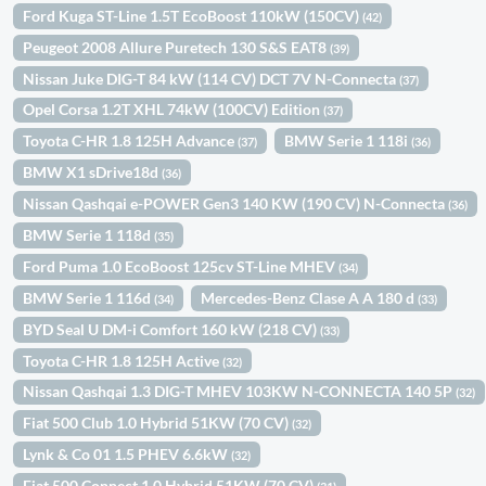
Ford Kuga ST-Line 1.5T EcoBoost 110kW (150CV)
(42)
Peugeot 2008 Allure Puretech 130 S&S EAT8
(39)
Nissan Juke DIG-T 84 kW (114 CV) DCT 7V N-Connecta
(37)
Opel Corsa 1.2T XHL 74kW (100CV) Edition
(37)
Toyota C-HR 1.8 125H Advance
BMW Serie 1 118i
(37)
(36)
BMW X1 sDrive18d
(36)
Nissan Qashqai e-POWER Gen3 140 KW (190 CV) N-Connecta
(36)
BMW Serie 1 118d
(35)
Ford Puma 1.0 EcoBoost 125cv ST-Line MHEV
(34)
BMW Serie 1 116d
Mercedes-Benz Clase A A 180 d
(34)
(33)
BYD Seal U DM-i Comfort 160 kW (218 CV)
(33)
Toyota C-HR 1.8 125H Active
(32)
Nissan Qashqai 1.3 DIG-T MHEV 103KW N-CONNECTA 140 5P
(32)
Fiat 500 Club 1.0 Hybrid 51KW (70 CV)
(32)
Lynk & Co 01 1.5 PHEV 6.6kW
(32)
Fiat 500 Connect 1.0 Hybrid 51KW (70 CV)