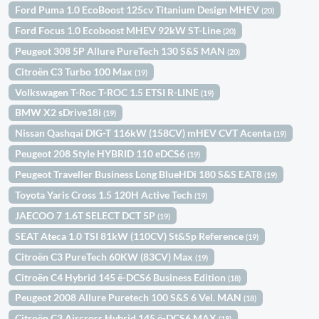
Ford Puma 1.0 EcoBoost 125cv Titanium Design MHEV
(20)
Ford Focus 1.0 Ecoboost MHEV 92kW ST-Line
(20)
Peugeot 308 5P Allure PureTech 130 S&S MAN
(20)
Citroën C3 Turbo 100 Max
(19)
Volkswagen T-Roc T-ROC 1.5 ETSI R-LINE
(19)
BMW X2 sDrive18i
(19)
Nissan Qashqai DIG-T 116kW (158CV) mHEV CVT Acenta
(19)
Peugeot 208 Style HYBRID 110 eDCS6
(19)
Peugeot Traveller Business Long BlueHDi 180 S&S EAT8
(19)
Toyota Yaris Cross 1.5 120H Active Tech
(19)
JAECOO 7 1.6T SELECT DCT 5P
(19)
SEAT Ateca 1.0 TSI 81kW (110CV) St&Sp Reference
(19)
Citroën C3 PureTech 60KW (83CV) Max
(19)
Citroën C4 Hybrid 145 ë-DCS6 Business Edition
(18)
Peugeot 2008 Allure Puretech 100 S&S 6 Vel. MAN
(18)
Citroën C3 Aircross Hybrid 145 ë-DCS6 MAX
(18)