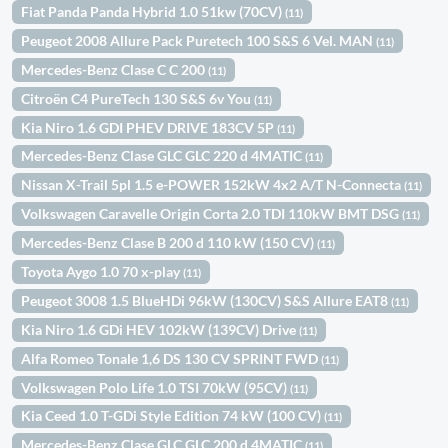
Fiat Panda Panda Hybrid 1.0 51kw (70CV)
(11)
Peugeot 2008 Allure Pack Puretech 100 S&S 6 Vel. MAN
(11)
Mercedes-Benz Clase C C 200
(11)
Citroën C4 PureTech 130 S&S 6v You
(11)
Kia Niro 1.6 GDI PHEV DRIVE 183CV 5P
(11)
Mercedes-Benz Clase GLC GLC 220 d 4MATIC
(11)
Nissan X-Trail 5pl 1.5 e-POWER 152kW 4x2 A/T N-Connecta
(11)
Volkswagen Caravelle Origin Corta 2.0 TDI 110kW BMT DSG
(11)
Mercedes-Benz Clase B 200 d 110 kW (150 CV)
(11)
Toyota Aygo 1.0 70 x-play
(11)
Peugeot 3008 1.5 BlueHDi 96kW (130CV) S&S Allure EAT8
(11)
Kia Niro 1.6 GDi HEV 102kW (139CV) Drive
(11)
Alfa Romeo Tonale 1,6 DS 130 CV SPRINT FWD
(11)
Volkswagen Polo Life 1.0 TSI 70kW (95CV)
(11)
Kia Ceed 1.0 T-GDi Style Edition 74 kW (100 CV)
(11)
Mercedes-Benz Clase GLC GLC 200 d 4MATIC
(11)