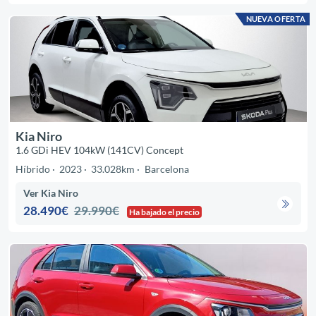
NUEVA OFERTA
Kia Niro
1.6 GDi HEV 104kW (141CV) Concept
Híbrido
2023
33.028km
Barcelona
Ver Kia Niro
28.490€
29.990€
Ha bajado el precio