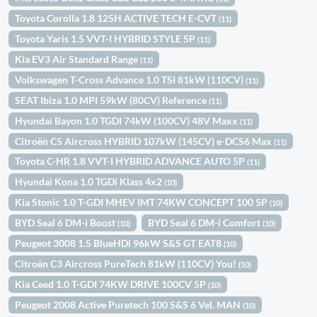
Toyota Corolla 1.8 125H ACTIVE TECH E-CVT
(11)
Toyota Yaris 1.5 VVT-I HYBRID STYLE 5P
(11)
Kia EV3 Air Standard Range
(11)
Volkswagen T-Cross Advance 1.0 TSI 81kW (110CV)
(11)
SEAT Ibiza 1.0 MPI 59kW (80CV) Reference
(11)
Hyundai Bayon 1.0 TGDI 74kW (100CV) 48V Maxx
(11)
Citroën C5 Aircross HYBRID 107kW (145CV) e-DCS6 Max
(11)
Toyota C-HR 1.8 VVT-I HYBRID ADVANCE AUTO 5P
(11)
Hyundai Kona 1.0 TGDi Klass 4x2
(10)
Kia Stonic 1.0 T-GDI MHEV IMT 74KW CONCEPT 100 5P
(10)
BYD Seal 6 DM-i Boost
BYD Seal 6 DM-i Comfort
(10)
(10)
Peugeot 3008 1.5 BlueHDi 96kW S&S GT EAT8
(10)
Citroën C3 Aircross PureTech 81kW (110CV) You!
(10)
Kia Ceed 1.0 T-GDI 74KW DRIVE 100CV 5P
(10)
Peugeot 2008 Active Puretech 100 S&S 6 Vel. MAN
(10)