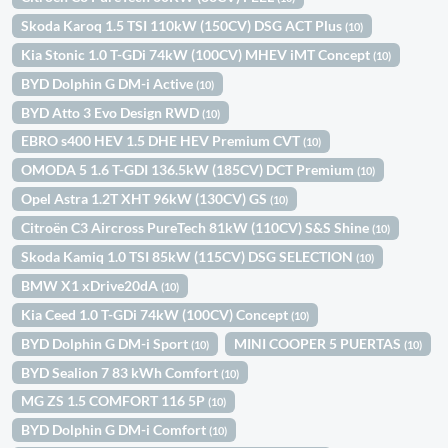
Skoda Karoq 1.5 TSI 110kW (150CV) DSG ACT Plus
(10)
Kia Stonic 1.0 T-GDi 74kW (100CV) MHEV iMT Concept
(10)
BYD Dolphin G DM-i Active
(10)
BYD Atto 3 Evo Design RWD
(10)
EBRO s400 HEV 1.5 DHE HEV Premium CVT
(10)
OMODA 5 1.6 T-GDI 136.5kW (185CV) DCT Premium
(10)
Opel Astra 1.2T XHT 96kW (130CV) GS
(10)
Citroën C3 Aircross PureTech 81kW (110CV) S&S Shine
(10)
Skoda Kamiq 1.0 TSI 85kW (115CV) DSG SELECTION
(10)
BMW X1 xDrive20dA
(10)
Kia Ceed 1.0 T-GDi 74kW (100CV) Concept
(10)
BYD Dolphin G DM-i Sport
MINI COOPER 5 PUERTAS
(10)
(10)
BYD Sealion 7 83 kWh Comfort
(10)
MG ZS 1.5 COMFORT 116 5P
(10)
BYD Dolphin G DM-i Comfort
(10)