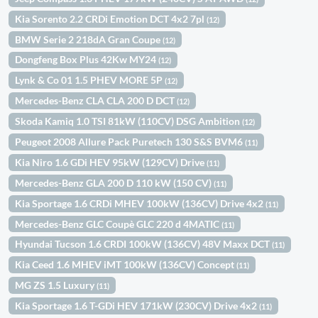
Kia Sorento 2.2 CRDi Emotion DCT 4x2 7pl
(12)
BMW Serie 2 218dA Gran Coupe
(12)
Dongfeng Box Plus 42Kw MY24
(12)
Lynk & Co 01 1.5 PHEV MORE 5P
(12)
Mercedes-Benz CLA CLA 200 D DCT
(12)
Skoda Kamiq 1.0 TSI 81kW (110CV) DSG Ambition
(12)
Peugeot 2008 Allure Pack Puretech 130 S&S BVM6
(11)
Kia Niro 1.6 GDi HEV 95kW (129CV) Drive
(11)
Mercedes-Benz GLA 200 D 110 kW (150 CV)
(11)
Kia Sportage 1.6 CRDi MHEV 100kW (136CV) Drive 4x2
(11)
Mercedes-Benz GLC Coupè GLC 220 d 4MATIC
(11)
Hyundai Tucson 1.6 CRDI 100kW (136CV) 48V Maxx DCT
(11)
Kia Ceed 1.6 MHEV iMT 100kW (136CV) Concept
(11)
MG ZS 1.5 Luxury
(11)
Kia Sportage 1.6 T-GDi HEV 171kW (230CV) Drive 4x2
(11)