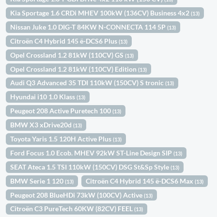
Kia Sportage 1.6 CRDi MHEV 100kW (136CV) Business 4x2
(13)
Nissan Juke 1.0 DIG-T 84KW N-CONNECTA 114 5P
(13)
Citroën C4 Hybrid 145 ë-DCS6 Plus
(13)
Opel Crossland 1.2 81kW (110CV) GS
(13)
Opel Crossland 1.2 81kW (110CV) Edition
(13)
Audi Q3 Advanced 35 TDI 110kW (150CV) S tronic
(13)
Hyundai i10 1.0 Klass
(13)
Peugeot 208 Active Puretech 100
(13)
BMW X3 xDrive20d
(13)
Toyota Yaris 1.5 120H Active Plus
(13)
Ford Focus 1.0 Ecob. MHEV 92kW ST-Line Design SIP
(13)
SEAT Ateca 1.5 TSI 110kW (150CV) DSG St&Sp Style
(13)
BMW Serie 1 120
Citroën C4 Hybrid 145 ë-DCS6 Max
(13)
(13)
Peugeot 208 BlueHDi 73kW (100CV) Active
(13)
Citroën C3 PureTech 60KW (82CV) FEEL
(13)