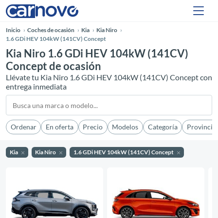
Inicio
Coches de ocasión
Kia
Kia Niro
1.6 GDi HEV 104kW (141CV) Concept
Kia Niro 1.6 GDi HEV 104kW (141CV)
Concept de ocasión
Llévate tu Kia Niro 1.6 GDi HEV 104kW (141CV) Concept con
entrega inmediata
Ordenar
En oferta
Precio
Modelos
Categoría
Provincia
Kia
Kia Niro
1.6 GDi HEV 104kW (141CV) Concept