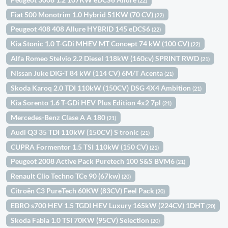
(22)
Fiat 500 Monotrim 1.0 Hybrid 51KW (70 CV)
(22)
Peugeot 408 408 Allure HYBRID 145 eDCS6
(22)
Kia Stonic 1.0 T-GDi MHEV MT Concept 74 kW (100 CV)
(22)
Alfa Romeo Stelvio 2.2 Diesel 118kW (160cv) SPRINT RWD
(21)
Nissan Juke DIG-T 84 kW (114 CV) 6M/T Acenta
(21)
Skoda Karoq 2.0 TDI 110kW (150CV) DSG 4X4 Ambition
(21)
Kia Sorento 1.6 T-GDi HEV Plus Edition 4x2 7pl
(21)
Mercedes-Benz Clase A A 180
(21)
Audi Q3 35 TDI 110kW (150CV) S tronic
(21)
CUPRA Formentor 1.5 TSI 110kW (150 CV)
(21)
Peugeot 2008 Active Pack Puretech 100 S&S BVM6
(21)
Renault Clio Techno TCe 90 (67kw)
(20)
Citroën C3 PureTech 60KW (83CV) Feel Pack
(20)
EBRO s700 HEV 1.5 TGDI HEV Luxury 165kW (224CV) 1DHT
(20)
Skoda Fabia 1.0 TSI 70KW (95CV) Selection
(20)