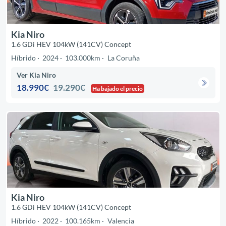
Kia Niro
1.6 GDi HEV 104kW (141CV) Concept
Híbrido
2024
103.000km
La Coruña
Ver Kia Niro
18.990€
19.290€
Ha bajado el precio
Kia Niro
1.6 GDi HEV 104kW (141CV) Concept
Híbrido
2022
100.165km
Valencia