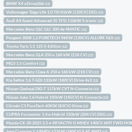
BMW X4 xDrive20d
(13)
Volkswagen Taigo Life 1.0 TSI 81kW (110CV) DSG
(13)
Audi A4 Avant Advanced 35 TFSI 110kW S tronic
(13)
Mercedes-Benz GLC GLC 300 de 4MATIC
(12)
Peugeot 3008 1.2 PURETECH 96KW (130CV) ALLURE S&S
(12)
Toyota Yaris 1.5 125 S-Edition
(12)
Mercedes-Benz GLA 250 e 160 kW (218 CV)
(12)
MG3 1.5 Comfort
(12)
Mercedes-Benz Clase A 250 e 160 kW (218 CV)
(12)
Kia Seltos 1.6 T-GDi 132kW (180CV) Drive 4x2
(12)
Nissan Qashqai DIG-T 117kW CVT N-Connecta
(12)
Nissan Juke 1.6 Hybrid 105kW (145CV) N-Connecta
(12)
Citroën C3 PureTech 60KW (83CV) Shine
(12)
CUPRA Formentor 1.4 e-Hybrid 150kW (204 CV) DSG
(12)
Mazda CX-30 2025 2.5 e-SKYACTIV G MHEV 140CV 6MT FWD H
Jeep Compass 1.3 PHEV 177kW (240CV) S AT AWD
(12)