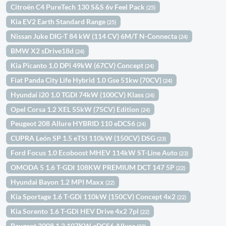
Citroën C4 PureTech 130 S&S 6v Feel Pack
(25)
Kia EV2 Earth Standard Range
(25)
Nissan Juke DIG-T 84 kW (114 CV) 6M/T N-Connecta
(24)
BMW X2 sDrive18d
(24)
Kia Picanto 1.0 DPi 49kW (67CV) Concept
(24)
Fiat Panda City Life Hybrid 1.0 Gse 51kw (70CV)
(24)
Hyundai i20 1.0 TGDI 74kW (100CV) Klass
(24)
Opel Corsa 1.2 XEL 55kW (75CV) Edition
(24)
Peugeot 208 Allure HYBRID 110 eDCS6
(24)
CUPRA León SP 1.5 eTSI 110kW (150CV) DSG
(23)
Ford Focus 1.0 Ecoboost MHEV 114kW ST-Line Auto
(23)
OMODA 5 1.6 T-GDI 108KW PREMIUM DCT 147 5P
(22)
Hyundai Bayon 1.2 MPI Maxx
(22)
Kia Sportage 1.6 T-GDi 110kW (150CV) Concept 4x2
(22)
Kia Sorento 1.6 T-GDi HEV Drive 4x2 7pl
(22)
Peugeot 3008 1.2 107KW eDCS6 Allure