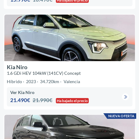
Ha bajado el precio
Kia Niro
1.6 GDi HEV 104kW (141CV) Concept
Híbrido
2023
34.720km
Valencia
Ver Kia Niro
21.490€
21.990€
Ha bajado el precio
NUEVA OFERTA