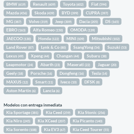
BMW
Renault
Toyota
Fiat
(619)
(609)
(602)
(594)
Mazda
Skoda
BYD
CUPRA
(456)
(439)
(399)
(397)
MG
Volvo
Jeep
Dacia
DS
(387)
(319)
(309)
(205)
(165)
EBRO
Alfa Romeo
OMODA
(163)
(150)
(139)
JAECOO
Honda
MINI
Mitsubishi
(130)
(122)
(109)
(102)
Land Rover
Lynk & Co
SsangYong
Suzuki
(87)
(80)
(54)
(53)
Lexus
Xpeng
Changan
Subaru
(49)
(44)
(44)
(38)
Leapmotor
Abarth
Maserati
Jaguar
(24)
(23)
(22)
(20)
Geely
Porsche
Dongfeng
Tesla
(18)
(16)
(16)
(14)
MAXUS
Smart
Iveco
DFSK
(12)
(11)
(10)
(8)
Aston Martin
Lancia
(6)
(6)
Modelos con entrega inmediata
Kia Sportage
Kia Ceed
Kia Stonic
(381)
(259)
(256)
Kia Niro
Kia XCeed
Kia Picanto
(245)
(207)
(140)
Kia Sorento
Kia EV3
Kia Ceed Tourer
(108)
(67)
(55)