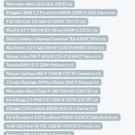
Mercedes-Benz GLA GLA 200 D
(16)
Peugeot 3008 1.2 PureTech 96KW (130CV) S&S Allure
(16)
Fiat 500 Cult 1.0 Hybrid 51KW (70 CV)
(16)
Kia K4 1.0 T-GDi MHEV Drive 85kW (115CV)
(15)
Dacia Sandero Stepway Essential TCe 67kW (90V)
(15)
Kia Stonic 1.0 T-GDi 85kW (115CV) MHEV Drive
(15)
Nissan Juke DIG-T 84 kW (114 CV) 6M/T Tekna
(15)
Toyota RAV4 2.5l 220H Advance
(15)
Nissan Qashqai DIG-T 116kW CVT N-Connecta
(15)
Citroën Berlingo M Plus Diésel 100CV Manual
(15)
Mercedes-Benz Clase A 180 100 kW (136 CV)
(15)
Ford Kuga 2.5 PHEV ST-LINE X AUTO 225 5P
(15)
Citroën C3 PureTech 60KW (83CV) C-Series
(15)
Ford Ecosport 1.0T EcoBoost 92kW (125CV) S&S Active
(15)
Audi Q2 S line 35 TDI 110kW (150CV) S tronic
(15)
Toyota C-HR 2.0 180H Advance
(15)