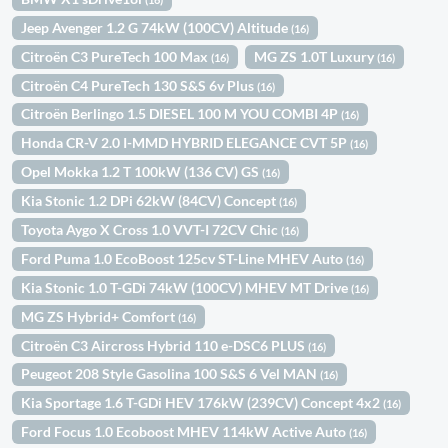
Jeep Avenger 1.2 G 74kW (100CV) Altitude
(16)
Citroën C3 PureTech 100 Max
MG ZS 1.0T Luxury
(16)
(16)
Citroën C4 PureTech 130 S&S 6v Plus
(16)
Citroën Berlingo 1.5 DIESEL 100 M YOU COMBI 4P
(16)
Honda CR-V 2.0 I-MMD HYBRID ELEGANCE CVT 5P
(16)
Opel Mokka 1.2 T 100kW (136 CV) GS
(16)
Kia Stonic 1.2 DPi 62kW (84CV) Concept
(16)
Toyota Aygo X Cross 1.0 VVT-I 72CV Chic
(16)
Ford Puma 1.0 EcoBoost 125cv ST-Line MHEV Auto
(16)
Kia Stonic 1.0 T-GDi 74kW (100CV) MHEV MT Drive
(16)
MG ZS Hybrid+ Comfort
(16)
Citroën C3 Aircross Hybrid 110 e-DSC6 PLUS
(16)
Peugeot 208 Style Gasolina 100 S&S 6 Vel MAN
(16)
Kia Sportage 1.6 T-GDi HEV 176kW (239CV) Concept 4x2
(16)
Ford Focus 1.0 Ecoboost MHEV 114kW Active Auto
(16)