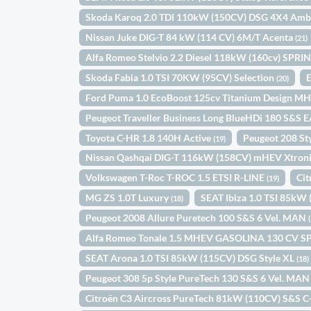
Skoda Karoq 2.0 TDI 110kW (150CV) DSG 4X4 Amb
Nissan Juke DIG-T 84 kW (114 CV) 6M/T Acenta
(21)
Alfa Romeo Stelvio 2.2 Diesel 118kW (160cv) SPR
Skoda Fabia 1.0 TSI 70KW (95CV) Selection
(20)
Ford Puma 1.0 EcoBoost 125cv Titanium Design M
Peugeot Traveller Business Long BlueHDi 180 S&S 
Toyota C-HR 1.8 140H Active
Peugeot 208 S
(19)
Nissan Qashqai DIG-T 116kW (158CV) mHEV Xtron
Volkswagen T-Roc T-ROC 1.5 ETSI R-LINE
Cit
(19)
MG ZS 1.0T Luxury
SEAT Ibiza 1.0 TSI 85kW 
(18)
Peugeot 2008 Allure Puretech 100 S&S 6 Vel. MAN
Alfa Romeo Tonale 1.5 MHEV GASOLINA 130 CV 
SEAT Arona 1.0 TSI 85kW (115CV) DSG Style XL
(18)
Peugeot 308 5p Style PureTech 130 S&S 6 Vel. MA
Citroën C3 Aircross PureTech 81kW (110CV) S&S C