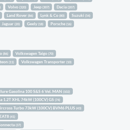
Volvo
Jeep
Dacia
)
(320)
(307)
(207)
Land Rover
Lynk & Co
Suzuki
(86)
(80)
(54)
Jaguar
Geely
Porsche
(20)
(18)
(16)
lo
Volkswagen Taigo
(86)
(70)
rteon
Volkswagen Transporter
(11)
(10)
llure Gasolina 100 S&S 6 Vel. MAN
(102)
sa 1.2T XHL 74kW (100CV) GS
(74)
Aircross Turbo 73kW (100CV) BVM6 PLUS
(43)
 EAT8
(41)
Connecta
(37)