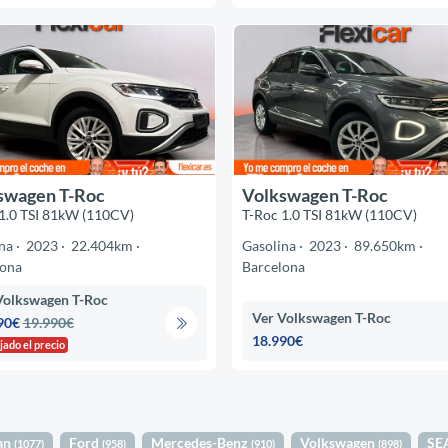
swagen T-Roc
Volkswagen T-Roc
1.0 TSI 81kW (110CV)
T-Roc 1.0 TSI 81kW (110CV)
na
2023
22.404km
Gasolina
2023
89.650km
lona
Barcelona
Volkswagen T-Roc
Ver Volkswagen T-Roc
90€
19.990€
18.990€
jado el precio
an
Ford
Mercedes-Benz
Volkswagen
SE
(1077)
(958)
(910)
(898)