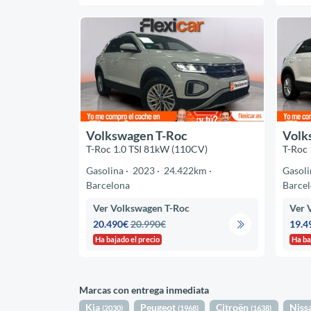
Volkswagen T-Roc
Volk
T-Roc 1.0 TSI 81kW (110CV)
T-Roc 
Gasolina
2023
24.422km
Gasoli
Barcelona
Barce
Ver Volkswagen T-Roc
Ver 
20.490€
20.990€
19.4
Ha bajado el precio
Ha ba
Marcas con entrega inmediata
Kia
Peugeot
Citroën
Niss
(2030)
(1968)
(1638)