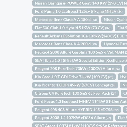
Nissan Qashqai e-POWER Gen3 140 KW (190 CV) 
Ford Puma 1.0 EcoBoost 125cv ST-Line MHEV
(34)
Mercedes-Benz Clase A A 180 d
Nissan Qas
(33)
Fiat 500 Club 1.0 Hybrid 51KW (70 CV)
Fiat
(32)
Renault Arkana Evolution TCe 103kW(140CV) EDC 
Mercedes-Benz Clase A A 200 d
Hyundai Tuc
(29)
Peugeot 2008 Allure Gasolina 100 S&S 6 Vel. MAN
(
SEAT Ibiza 1.0 TSI 85kW Special Edition Xcellence
(
Peugeot 208 PureTech 73kW (100CV) Allure
(26)
Kia Ceed 1.0 T-GDI Drive 74 kW (100 CV)
Hyu
(25)
Kia Picanto 1.0 DPi 49kW (67CV) Concept
Ni
(24)
Citroën C4 PureTech 130 S&S 6v Feel Pack
C
(24)
Ford Focus 1.0 Ecoboost MHEV 114kW ST-Line Au
Peugeot 408 408 Allure HYBRID 145 eDCS6
(22)
Peugeot 3008 1.2 107KW eDCS6 Allure
Fiat
(22)
SEAT Ateca 1.0 TSI 81kW (110CV) St&Sp Reference