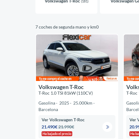
Volkswagen T-Roc
Volkswagen G
(181)
7 coches de segunda mano y km0
Volkswagen T-Roc
Volk
T-Roc 1.0 TSI 81kW (110CV)
T-Roc 
Gasolina
2025
25.000km
Gasoli
Barcelona
Barce
Ver Volkswagen T-Roc
Ver 
21.490€
21.990€
20.9
Ha bajado el precio
Ha ba