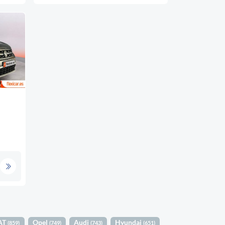
AT
Opel
Audi
Hyundai
(859)
(749)
(743)
(651)