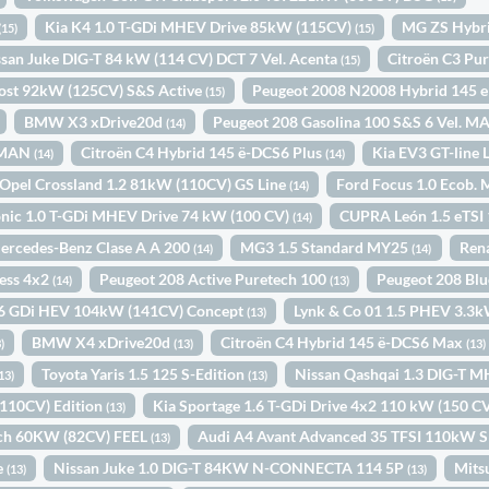
Kia K4 1.0 T-GDi MHEV Drive 85kW (115CV)
MG ZS Hybr
(15)
(15)
ssan Juke DIG-T 84 kW (114 CV) DCT 7 Vel. Acenta
Citroën C3 Pu
(15)
oost 92kW (125CV) S&S Active
Peugeot 2008 N2008 Hybrid 145 
(15)
BMW X3 xDrive20d
Peugeot 208 Gasolina 100 S&S 6 Vel. M
(14)
. MAN
Citroën C4 Hybrid 145 ë-DCS6 Plus
Kia EV3 GT-line
(14)
(14)
Opel Crossland 1.2 81kW (110CV) GS Line
Ford Focus 1.0 Ecob.
(14)
onic 1.0 T-GDi MHEV Drive 74 kW (100 CV)
CUPRA León 1.5 eTS
(14)
ercedes-Benz Clase A A 200
MG3 1.5 Standard MY25
Rena
(14)
(14)
ess 4x2
Peugeot 208 Active Puretech 100
Peugeot 208 Bl
(14)
(13)
1.6 GDi HEV 104kW (141CV) Concept
Lynk & Co 01 1.5 PHEV 3.3
(13)
BMW X4 xDrive20d
Citroën C4 Hybrid 145 ë-DCS6 Max
)
(13)
(13)
Toyota Yaris 1.5 125 S-Edition
Nissan Qashqai 1.3 DIG-
13)
(13)
(110CV) Edition
Kia Sportage 1.6 T-GDi Drive 4x2 110 kW (150 C
(13)
ech 60KW (82CV) FEEL
Audi A4 Avant Advanced 35 TFSI 110kW S
(13)
e
Nissan Juke 1.0 DIG-T 84KW N-CONNECTA 114 5P
Mits
(13)
(13)