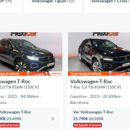
olf
Volkswagen Tiguan
Volkswagen T-Cross
(170)
(122)
(
swagen T-Roc
Volkswagen T-Roc
1.0 TSI 81kW (110CV)
T-Roc 1.0 TSI 81kW (110CV)
na
2023
84.386km
Gasolina
2023
20.500km
lona
Barcelona
Volkswagen T-Roc
Ver Volkswagen T-Roc
90€
21.690€
21.790€
22.590€
jado el precio
Ha bajado el precio