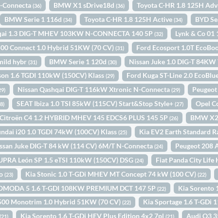
N-Connecta
BMW X1 sDrive18d
Toyota C-HR 1.8 125H Ad
(36)
(36)
BMW Serie 1 116d
Toyota C-HR 1.8 125H Active
BYD Se
(34)
(34)
hqai 1.3 DIG-T MHEV 103KW N-CONNECTA 140 5P
Lynk & Co 01
(32)
 500 Connect 1.0 Hybrid 51KW (70 CV)
Ford Ecosport 1.0T EcoBo
(31)
mild hybr
BMW Serie 1 120d
Nissan Juke 1.0 DIG-T 84K
(31)
(30)
son 1.6 TGDI 110kW (150CV) Klass
Ford Kuga ST-Line 2.0 EcoBl
(29)
Nissan Qashqai DIG-T 116kW Xtronic N-Connecta
Peugeot
29)
(29)
SEAT Ibiza 1.0 TSI 85kW (115CV) Start&Stop Style+
Opel C
28)
(27)
Citroën C4 1.2 HYBRID MHEV 145 EDCS6 PLUS 145 5P
BMW X2 
(26)
ndai i20 1.0 TGDI 74kW (100CV) Klass
Kia EV2 Earth Standard 
(25)
ssan Juke DIG-T 84 kW (114 CV) 6M/T N-Connecta
Peugeot 208 
(24)
UPRA León SP 1.5 eTSI 110kW (150CV) DSG
Fiat Panda City Lif
(24)
to
Kia Stonic 1.0 T-GDi MHEV MT Concept 74 kW (100 CV)
(23)
(22)
OMODA 5 1.6 T-GDI 108KW PREMIUM DCT 147 5P
Kia Sorento 
(22)
 500 Monotrim 1.0 Hybrid 51KW (70 CV)
Kia Sportage 1.6 T-GDi
(22)
Kia Sorento 1.6 T-GDi HEV Plus Edition 4x2 7pl
Audi Q3 3
(21)
(21)