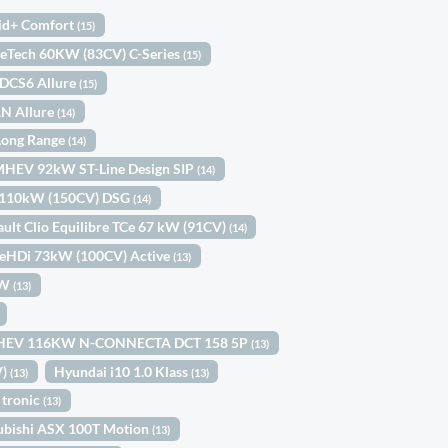
id+ Comfort
(15)
reTech 60KW (83CV) C-Series
(15)
eDCS6 Allure
(15)
AN Allure
(14)
 Long Range
(14)
 MHEV 92kW ST-Line Design SIP
(14)
I 110kW (150CV) DSG
(14)
ult Clio Equilibre TCe 67 kW (91CV)
(14)
ueHDi 73kW (100CV) Active
(13)
kW
(13)
T MHEV 116KW N-CONNECTA DCT 158 5P
(13)
V)
Hyundai i10 1.0 Klass
(13)
(13)
 tronic
(13)
ubishi ASX 100T Motion
(13)