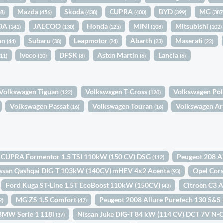
Mazda
Skoda
CUPRA
BYD
MG
98)
(456)
(438)
(400)
(399)
(387
DA
JAECOO
Honda
MINI
Mitsubishi
(141)
(130)
(125)
(108)
(102)
an
Subaru
Leapmotor
Abarth
Maserati
(44)
(38)
(24)
(23)
(22)
Iveco
DFSK
Aston Martin
Lancia
(11)
(10)
(8)
(6)
(6)
Volkswagen Tiguan
Volkswagen T-Cross
Volkswagen Po
(122)
(120)
Volkswagen Passat
Volkswagen Touran
Volkswagen A
(16)
(16)
CUPRA Formentor 1.5 TSI 110kW (150 CV) DSG
Peugeot 208 A
(112)
ssan Qashqai DIG-T 103kW (140CV) mHEV 4x2 Acenta
Opel Cor
(93)
Ford Kuga ST-Line 1.5T EcoBoost 110kW (150CV)
Citroën C3 
(43)
MG ZS 1.5 Comfort
Peugeot 2008 Allure Puretech 130 S&S
2)
(42)
BMW Serie 1 118i
Nissan Juke DIG-T 84 kW (114 CV) DCT 7V N-
(37)