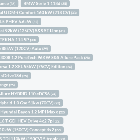
vance
BMW Serie 1 118d
(36)
(35)
al U DM-i Comfort 160 kW (218 CV)
(33)
 1.5 PHEV 6.6kW
(32)
ost 92kW (125CV) S&S ST Line
(31)
W TEKNA 114 5P
(30)
ue 88kW (120CV) Auto
(29)
 3008 1.2 PureTech 96KW S&S Allure Pack
(28)
orsa 1.2 XEL 55kW (75CV) Edition
(26)
sDrive18d
(25)
Range
(25)
Allure HYBRID 110 eDCS6
(24)
e Hybrid 1.0 Gse 51kw (70CV)
(23)
Hyundai Bayon 1.2 MPI Maxx
(22)
1.6 T-GDi HEV Drive 4x2 7pl
(22)
 110kW (150CV) Concept 4x2
(22)
5 TDI 110kW (150CV) S tronic
(21)