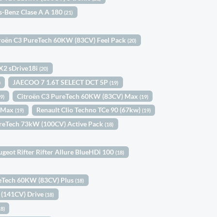
-Benz Clase A A 180
(21)
roën C3 PureTech 60KW (83CV) Feel Pack
(20)
2 sDrive18i
(20)
JAECOO 7 1.6T SELECT DCT 5P
)
(19)
Citroën C3 PureTech 60KW (83CV) Max
19)
(19)
0 Max
Renault Clio Techno TCe 90 (67kw)
(19)
(19)
reTech 73kW (100CV) Active Pack
(18)
ugeot Rifter Rifter Allure BlueHDi 100
(18)
reTech 60KW (83CV) Plus
(18)
 (141CV) Drive
(18)
18)