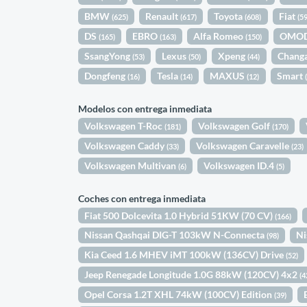
BMW
Renault
Toyota
Fiat
(625)
(617)
(608)
(5
DS
EBRO
Alfa Romeo
OMO
(165)
(163)
(150)
SsangYong
Lexus
Xpeng
Chang
(53)
(50)
(44)
Dongfeng
Tesla
MAXUS
Smart
(16)
(14)
(12)
Modelos con entrega inmediata
Volkswagen T-Roc
Volkswagen Golf
(181)
(170)
Volkswagen Caddy
Volkswagen Caravelle
(33)
(23)
Volkswagen Multivan
Volkswagen ID.4
(6)
(5)
Coches con entrega inmediata
Fiat 500 Dolcevita 1.0 Hybrid 51KW (70 CV)
(166)
Nissan Qashqai DIG-T 103kW N-Connecta
Ni
(98)
Kia Ceed 1.6 MHEV iMT 100kW (136CV) Drive
(52)
Jeep Renegade Longitude 1.0G 88kW (120CV) 4x2
(4
Opel Corsa 1.2T XHL 74kW (100CV) Edition
(39)