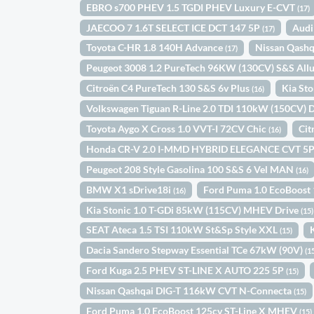
EBRO s700 PHEV 1.5 TGDI PHEV Luxury E-CVT
(17)
JAECOO 7 1.6T SELECT ICE DCT 147 5P
Audi
(17)
Toyota C-HR 1.8 140H Advance
Nissan Qash
(17)
Peugeot 3008 1.2 PureTech 96KW (130CV) S&S All
Citroën C4 PureTech 130 S&S 6v Plus
Kia St
(16)
Volkswagen Tiguan R-Line 2.0 TDI 110kW (150CV)
Toyota Aygo X Cross 1.0 VVT-I 72CV Chic
Cit
(16)
Honda CR-V 2.0 I-MMD HYBRID ELEGANCE CVT 5
Peugeot 208 Style Gasolina 100 S&S 6 Vel MAN
(16)
BMW X1 sDrive18i
Ford Puma 1.0 EcoBoost
(16)
Kia Stonic 1.0 T-GDi 85kW (115CV) MHEV Drive
(15)
SEAT Ateca 1.5 TSI 110kW St&Sp Style XXL
(15)
Dacia Sandero Stepway Essential TCe 67kW (90V)
(1
Ford Kuga 2.5 PHEV ST-LINE X AUTO 225 5P
(15)
Nissan Qashqai DIG-T 116kW CVT N-Connecta
(15)
Ford Puma 1.0 EcoBoost 125cv ST-Line X MHEV
(15)