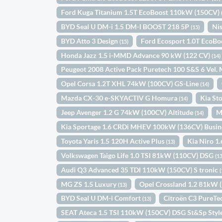
Ford Kuga Titanium 1.5T EcoBoost 110kW (150CV)
BYD Seal U DM-i 1.5 DM-I BOOST 218 5P
Ni
(15)
BYD Atto 3 Design
Ford Ecosport 1.0T EcoB
(15)
Honda Jazz 1.5 i-MMD Advance 90 kW (122 CV)
(14)
Peugeot 2008 Active Pack Puretech 100 S&S 6 Vel
Opel Corsa 1.2T XHL 74kW (100CV) GS-Line
(14)
Mazda CX-30 e-SKYACTIV G Homura
Kia St
(14)
Jeep Avenger 1.2 G 74kW (100CV) Altitude
M
(14)
Kia Sportage 1.6 CRDi MHEV 100kW (136CV) Busin
Toyota Yaris 1.5 120H Active Plus
Kia Niro 
(13)
Volkswagen Taigo Life 1.0 TSI 81kW (110CV) DSG
(13
Audi Q3 Advanced 35 TDI 110kW (150CV) S tronic
(
MG ZS 1.5 Luxury
Opel Crossland 1.2 81kW 
(13)
BYD Seal U DM-i Comfort
Citroën C3 PureT
(13)
SEAT Ateca 1.5 TSI 110kW (150CV) DSG St&Sp Styl