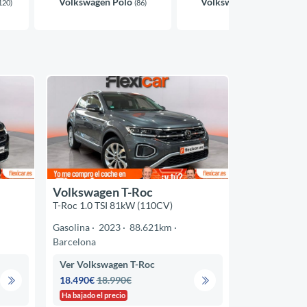
Volkswagen Polo
Volkswagen Taigo
120)
(86)
(70)
Volkswagen T-Roc
T-Roc 1.0 TSI 81kW (110CV)
Gasolina
2023
88.621km
Barcelona
Ver Volkswagen T-Roc
18.490€
18.990€
Ha bajado el precio