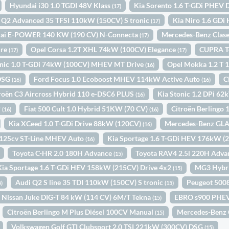
Hyundai i30 1.0 TGDI 48V Klass
Kia Sorento 1.6 T-GDi PHEV 
(17)
 Q2 Advanced 35 TFSI 110kW (150CV) S tronic
Kia Niro 1.6 GDi
(17)
qai E-POWER 140 KW (190 CV) N-Connecta
Mercedes-Benz Clase
(17)
ure
Opel Corsa 1.2T XHL 74kW (100CV) Elegance
CUPRA Te
(17)
(17)
onic 1.0 T-GDi 74kW (100CV) MHEV MT Drive
Opel Mokka 1.2 T 
(16)
 DSG
Ford Focus 1.0 Ecoboost MHEV 114kW Active Auto
C
(16)
(16)
roën C3 Aircross Hybrid 110 e-DSC6 PLUS
Kia Stonic 1.2 DPi 6
(16)
P
Fiat 500 Cult 1.0 Hybrid 51KW (70 CV)
Citroën Berlingo
(16)
(16)
Kia XCeed 1.0 T-GDi Drive 88kW (120CV)
Mercedes-Benz GL
(16)
 125cv ST-Line MHEV Auto
Kia Sportage 1.6 T-GDi HEV 176kW (
(16)
Toyota C-HR 2.0 180H Advance
Toyota RAV4 2.5l 220H Adv
(15)
Kia Sportage 1.6 T-GDi HEV 158kW (215CV) Drive 4x2
MG3 Hybr
(15)
Audi Q2 S line 35 TDI 110kW (150CV) S tronic
Peugeot 500
5)
(15)
Nissan Juke DIG-T 84 kW (114 CV) 6M/T Tekna
EBRO s900 PHEV
(15)
Citroën Berlingo M Plus Diésel 100CV Manual
Mercedes-Benz 
(15)
Volkswagen Golf GTI Clubsport 2.0 TSI 221kW (300CV) DSG
(15)