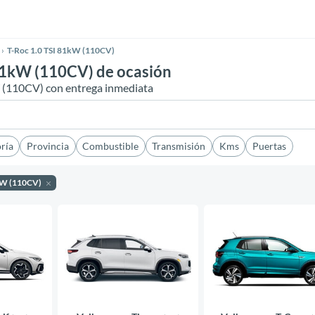
T-Roc 1.0 TSI 81kW (110CV)
81kW (110CV) de ocasión
W (110CV) con entrega inmediata
ría
Provincia
Combustible
Transmisión
Kms
Puertas
1kW (110CV)