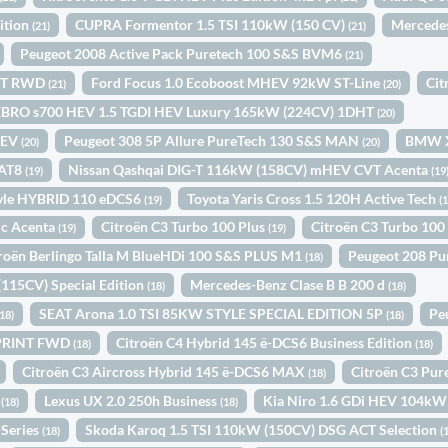
ition
CUPRA Formentor 1.5 TSI 110kW (150 CV)
Mercedes
(21)
(21)
Peugeot 2008 Active Pack Puretech 100 S&S BVM6
(21)
INT RWD
Ford Focus 1.0 Ecoboost MHEV 92kW ST-Line
Cit
(21)
(20)
EBRO s700 HEV 1.5 TGDI HEV Luxury 165kW (224CV) 1DHT
(20)
HEV
Peugeot 308 5P Allure PureTech 130 S&S MAN
BMW X
(20)
(20)
EAT8
Nissan Qashqai DIG-T 116kW (158CV) mHEV CVT Acenta
(19)
(19
tyle HYBRID 110 eDCS6
Toyota Yaris Cross 1.5 120H Active Tech
(19)
(
ic Acenta
Citroën C3 Turbo 100 Plus
Citroën C3 Turbo 10
(19)
(19)
roën Berlingo Talla M BlueHDi 100 S&S PLUS M1
Peugeot 208 Pu
(18)
(115CV) Special Edition
Mercedes-Benz Clase B B 200 d
(18)
(18)
SEAT Arona 1.0 TSI 85KW STYLE SPECIAL EDITION 5P
Pe
(18)
(18)
SPRINT FWD
Citroën C4 Hybrid 145 ë-DCS6 Business Edition
(18)
(18)
Citroën C3 Aircross Hybrid 145 ë-DCS6 MAX
Citroën C3 Pu
(18)
N
Lexus UX 2.0 250h Business
Kia Niro 1.6 GDi HEV 104kW
(18)
(18)
-Series
Skoda Karoq 1.5 TSI 110kW (150CV) DSG ACT Selection
(18)
(