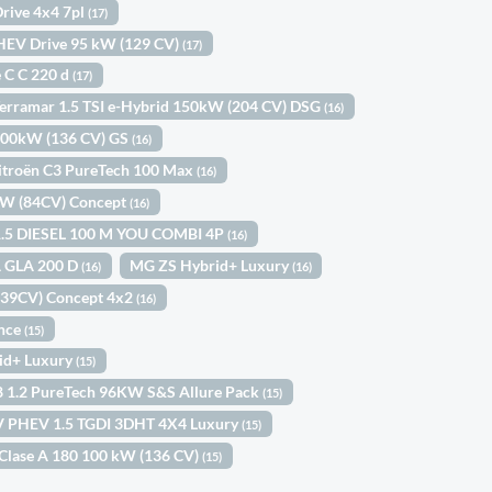
Drive 4x4 7pl
(17)
 HEV Drive 95 kW (129 CV)
(17)
 C C 220 d
(17)
rramar 1.5 TSI e-Hybrid 150kW (204 CV) DSG
(16)
100kW (136 CV) GS
(16)
itroën C3 PureTech 100 Max
(16)
2kW (84CV) Concept
(16)
 1.5 DIESEL 100 M YOU COMBI 4P
(16)
A GLA 200 D
MG ZS Hybrid+ Luxury
(16)
(16)
239CV) Concept 4x2
(16)
ance
(15)
id+ Luxury
(15)
8 1.2 PureTech 96KW S&S Allure Pack
(15)
 PHEV 1.5 TGDI 3DHT 4X4 Luxury
(15)
Clase A 180 100 kW (136 CV)
(15)