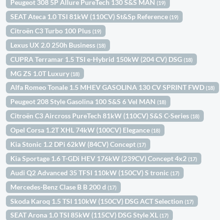
Peugeot 308 5P Allure PureTech 130 S&S MAN
(19)
SEAT Ateca 1.0 TSI 81kW (110CV) St&Sp Reference
(19)
Citroën C3 Turbo 100 Plus
(19)
Lexus UX 2.0 250h Business
(18)
CUPRA Terramar 1.5 TSI e-Hybrid 150kW (204 CV) DSG
(18)
MG ZS 1.0T Luxury
(18)
Alfa Romeo Tonale 1.5 MHEV GASOLINA 130 CV SPRINT FWD
(18)
Peugeot 208 Style Gasolina 100 S&S 6 Vel MAN
(18)
Citroën C3 Aircross PureTech 81kW (110CV) S&S C-Series
(18)
Opel Corsa 1.2T XHL 74kW (100CV) Elegance
(18)
Kia Stonic 1.2 DPi 62kW (84CV) Concept
(17)
Kia Sportage 1.6 T-GDi HEV 176kW (239CV) Concept 4x2
(17)
Audi Q2 Advanced 35 TFSI 110kW (150CV) S tronic
(17)
Mercedes-Benz Clase B B 200 d
(17)
Skoda Karoq 1.5 TSI 110kW (150CV) DSG ACT Selection
(17)
SEAT Arona 1.0 TSI 85kW (115CV) DSG Style XL
(17)