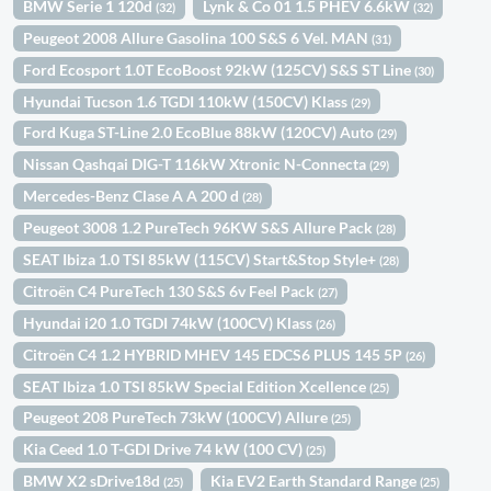
BMW Serie 1 120d
Lynk & Co 01 1.5 PHEV 6.6kW
(32)
(32)
Peugeot 2008 Allure Gasolina 100 S&S 6 Vel. MAN
(31)
Ford Ecosport 1.0T EcoBoost 92kW (125CV) S&S ST Line
(30)
Hyundai Tucson 1.6 TGDI 110kW (150CV) Klass
(29)
Ford Kuga ST-Line 2.0 EcoBlue 88kW (120CV) Auto
(29)
Nissan Qashqai DIG-T 116kW Xtronic N-Connecta
(29)
Mercedes-Benz Clase A A 200 d
(28)
Peugeot 3008 1.2 PureTech 96KW S&S Allure Pack
(28)
SEAT Ibiza 1.0 TSI 85kW (115CV) Start&Stop Style+
(28)
Citroën C4 PureTech 130 S&S 6v Feel Pack
(27)
Hyundai i20 1.0 TGDI 74kW (100CV) Klass
(26)
Citroën C4 1.2 HYBRID MHEV 145 EDCS6 PLUS 145 5P
(26)
SEAT Ibiza 1.0 TSI 85kW Special Edition Xcellence
(25)
Peugeot 208 PureTech 73kW (100CV) Allure
(25)
Kia Ceed 1.0 T-GDI Drive 74 kW (100 CV)
(25)
BMW X2 sDrive18d
Kia EV2 Earth Standard Range
(25)
(25)