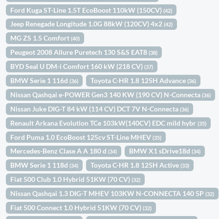
Ford Kuga ST-Line 1.5T EcoBoost 110kW (150CV)
(42)
Jeep Renegade Longitude 1.0G 88kW (120CV) 4x2
(42)
MG ZS 1.5 Comfort
(40)
Peugeot 2008 Allure Puretech 130 S&S EAT8
(38)
BYD Seal U DM-i Comfort 160 kW (218 CV)
(37)
BMW Serie 1 116d
Toyota C-HR 1.8 125H Advance
(36)
(36)
Nissan Qashqai e-POWER Gen3 140 KW (190 CV) N-Connecta
(36)
Nissan Juke DIG-T 84 kW (114 CV) DCT 7V N-Connecta
(36)
Renault Arkana Evolution TCe 103kW(140CV) EDC mild hybr
(35)
Ford Puma 1.0 EcoBoost 125cv ST-Line MHEV
(35)
Mercedes-Benz Clase A A 180 d
BMW X1 sDrive18d
(34)
(34)
BMW Serie 1 118d
Toyota C-HR 1.8 125H Active
(34)
(33)
Fiat 500 Club 1.0 Hybrid 51KW (70 CV)
(32)
Nissan Qashqai 1.3 DIG-T MHEV 103KW N-CONNECTA 140 5P
(32)
Fiat 500 Connect 1.0 Hybrid 51KW (70 CV)
(32)