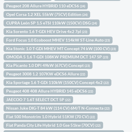
Peugeot 208 Allure HYBRID 110 eDCS6
(24)
Opel Corsa 1.2 XEL 55kW (75CV) Edition
(24)
CUPRA León SP 1.5 eTSI 110kW (150CV) DSG
(24)
Kia Sorento 1.6 T-GDi HEV Drive 4x2 7pl
(23)
Ford Focus 1.0 Ecoboost MHEV 114kW ST-Line Auto
(23)
Kia Stonic 1.0 T-GDi MHEV MT Concept 74 kW (100 CV)
(23)
OMODA 5 1.6 T-GDI 108KW PREMIUM DCT 147 5P
(23)
Kia Picanto 1.0 DPi 49kW (67CV) Concept
(23)
Peugeot 3008 1.2 107KW eDCS6 Allure
(22)
Kia Sportage 1.6 T-GDi 110kW (150CV) Concept 4x2
(22)
Peugeot 408 408 Allure HYBRID 145 eDCS6
(22)
JAECOO 7 1.6T SELECT DCT 5P
(22)
Nissan Juke DIG-T 84 kW (114 CV) 6M/T N-Connecta
(22)
Fiat 500 Monotrim 1.0 Hybrid 51KW (70 CV)
(22)
Fiat Panda City Life Hybrid 1.0 Gse 51kw (70CV)
(22)