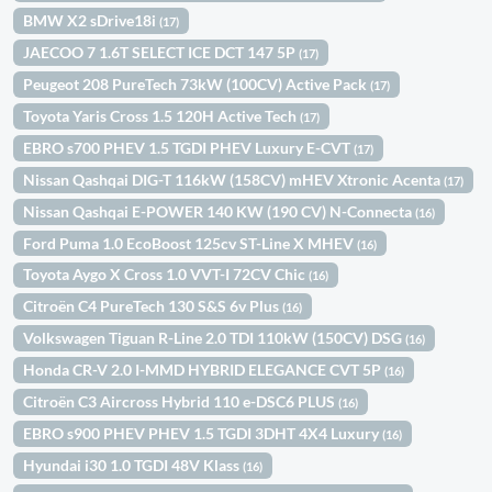
BMW X2 sDrive18i
(17)
JAECOO 7 1.6T SELECT ICE DCT 147 5P
(17)
Peugeot 208 PureTech 73kW (100CV) Active Pack
(17)
Toyota Yaris Cross 1.5 120H Active Tech
(17)
EBRO s700 PHEV 1.5 TGDI PHEV Luxury E-CVT
(17)
Nissan Qashqai DIG-T 116kW (158CV) mHEV Xtronic Acenta
(17)
Nissan Qashqai E-POWER 140 KW (190 CV) N-Connecta
(16)
Ford Puma 1.0 EcoBoost 125cv ST-Line X MHEV
(16)
Toyota Aygo X Cross 1.0 VVT-I 72CV Chic
(16)
Citroën C4 PureTech 130 S&S 6v Plus
(16)
Volkswagen Tiguan R-Line 2.0 TDI 110kW (150CV) DSG
(16)
Honda CR-V 2.0 I-MMD HYBRID ELEGANCE CVT 5P
(16)
Citroën C3 Aircross Hybrid 110 e-DSC6 PLUS
(16)
EBRO s900 PHEV PHEV 1.5 TGDI 3DHT 4X4 Luxury
(16)
Hyundai i30 1.0 TGDI 48V Klass
(16)