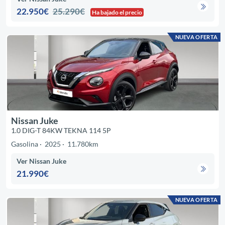
22.950€
25.290€
Ha bajado el precio
NUEVA OFERTA
Nissan Juke
1.0 DIG-T 84KW TEKNA 114 5P
Gasolina
2025
11.780km
Ver Nissan Juke
21.990€
NUEVA OFERTA