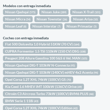
Modelos con entrega inmediata
Nissan Qashqai
Nissan Juke
Nissan X-Trail
(575)
(289)
(101)
Nissan Micra
Nissan Townstar
Nissan Ariya
(54)
(26)
(10)
Nissan Leaf
Nissan Interstar
Nissan Primastar
(8)
(7)
(5)
Coches con entrega inmediata
Fiat 500 Dolcevita 1.0 Hybrid 51KW (70 CV)
(164)
CUPRA Formentor 1.5 TSI 110kW (150 CV) DSG
(108)
Peugeot 208 Allure Gasolina 100 S&S 6 Vel. MAN
(105)
Nissan Qashqai DIG-T 103kW N-Connecta
(95)
Nissan Qashqai DIG-T 103kW (140CV) mHEV 4x2 Acenta
(94)
Opel Corsa 1.2T XHL 74kW (100CV) GS
(70)
Kia Ceed 1.6 MHEV iMT 100kW (136CV) Drive
(49)
Citroën C3 Aircross Turbo 73kW (100CV) BVM6 PLUS
(46)
BMW Serie 1 118i
(43)
Opel Corsa 1.2T XHL 74kW (100CV) Edition
(42)