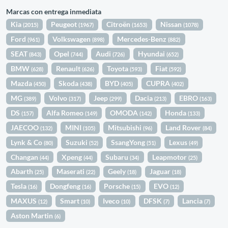
Marcas con entrega inmediata
Kia
Peugeot
Citroën
Nissan
(2015)
(1967)
(1653)
(1078)
Ford
Volkswagen
Mercedes-Benz
(961)
(898)
(882)
SEAT
Opel
Audi
Hyundai
(843)
(744)
(726)
(652)
BMW
Renault
Toyota
Fiat
(628)
(626)
(593)
(592)
Mazda
Skoda
BYD
CUPRA
(450)
(438)
(405)
(402)
MG
Volvo
Jeep
Dacia
EBRO
(389)
(317)
(299)
(213)
(163)
DS
Alfa Romeo
OMODA
Honda
(157)
(149)
(142)
(133)
JAECOO
MINI
Mitsubishi
Land Rover
(132)
(105)
(96)
(84)
Lynk & Co
Suzuki
SsangYong
Lexus
(80)
(52)
(51)
(49)
Changan
Xpeng
Subaru
Leapmotor
(44)
(44)
(34)
(25)
Abarth
Maserati
Geely
Jaguar
(25)
(22)
(18)
(18)
Tesla
Dongfeng
Porsche
EVO
(16)
(16)
(15)
(12)
MAXUS
Smart
Iveco
DFSK
Lancia
(12)
(10)
(10)
(7)
(7)
Aston Martin
(6)