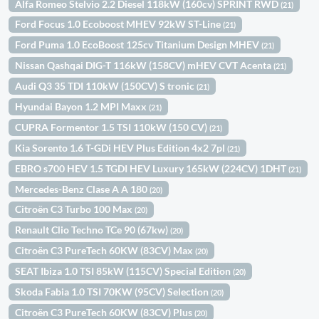
Alfa Romeo Stelvio 2.2 Diesel 118kW (160cv) SPRINT RWD
(21)
Ford Focus 1.0 Ecoboost MHEV 92kW ST-Line
(21)
Ford Puma 1.0 EcoBoost 125cv Titanium Design MHEV
(21)
Nissan Qashqai DIG-T 116kW (158CV) mHEV CVT Acenta
(21)
Audi Q3 35 TDI 110kW (150CV) S tronic
(21)
Hyundai Bayon 1.2 MPI Maxx
(21)
CUPRA Formentor 1.5 TSI 110kW (150 CV)
(21)
Kia Sorento 1.6 T-GDi HEV Plus Edition 4x2 7pl
(21)
EBRO s700 HEV 1.5 TGDI HEV Luxury 165kW (224CV) 1DHT
(21)
Mercedes-Benz Clase A A 180
(20)
Citroën C3 Turbo 100 Max
(20)
Renault Clio Techno TCe 90 (67kw)
(20)
Citroën C3 PureTech 60KW (83CV) Max
(20)
SEAT Ibiza 1.0 TSI 85kW (115CV) Special Edition
(20)
Skoda Fabia 1.0 TSI 70KW (95CV) Selection
(20)
Citroën C3 PureTech 60KW (83CV) Plus
(20)