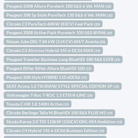
Peugeot 2008 Allure Puretech 100 S&S 6 Vel. MAN
(20)
Peugeot 308 5p Style PureTech 130 S&S 6 Vel. MAN
(20)
Citroën C3 PureTech 60KW (83CV) Feel Pack
(20)
Peugeot 2008 Active Pack Puretech 100 S&S BVM6
(20)
Nissan Juke DIG-T 84 kW (114 CV) 6M/T Acenta
(20)
Citroën C3 Aircross Hybrid 145 ë-DCS6 MAX
(19)
Peugeot Traveller Business Long BlueHDi 180 S&S EAT8
(19)
Peugeot Rifter Rifter Allure BlueHDi 100
(19)
Peugeot 208 Style HYBRID 110 eDCS6
(19)
SEAT Arona 1.0 TSI 85KW STYLE SPECIAL EDITION 5P
(19)
Volkswagen T-Roc T-ROC 1.5 ETSI R-LINE
(19)
Toyota C-HR 1.8 140H Active
(19)
Citroën Berlingo Talla M BlueHDi 100 S&S PLUS M1
(19)
Skoda Karoq 2.0 TDI 110kW (150CV) DSG 4X4 Ambition
(19)
Citroën C4 Hybrid 145 ë-DCS6 Business Edition
(19)