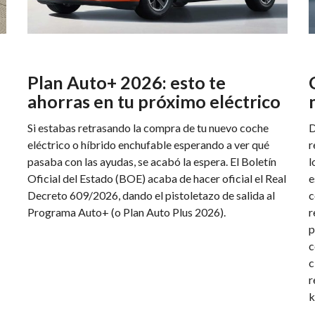
Plan Auto+ 2026: esto te
ahorras en tu próximo eléctrico
Si estabas retrasando la compra de tu nuevo coche
D
eléctrico o híbrido enchufable esperando a ver qué
r
pasaba con las ayudas, se acabó la espera. El Boletín
l
Oficial del Estado (BOE) acaba de hacer oficial el Real
e
Decreto 609/2026, dando el pistoletazo de salida al
c
Programa Auto+ (o Plan Auto Plus 2026).
r
p
c
c
r
k