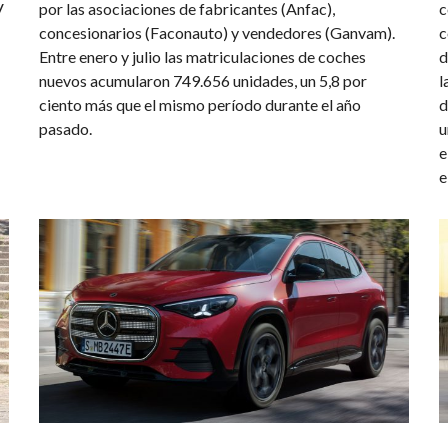
V
por las asociaciones de fabricantes (Anfac),
c
concesionarios (Faconauto) y vendedores (Ganvam).
c
Entre enero y julio las matriculaciones de coches
d
nuevos acumularon 749.656 unidades, un 5,8 por
l
ciento más que el mismo período durante el año
d
pasado.
u
e
e