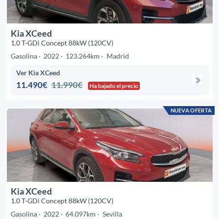
Kia XCeed
1.0 T-GDi Concept 88kW (120CV)
Gasolina
2022
123.264km
Madrid
Ver Kia XCeed
11.490€
11.990€
Ha bajado el precio
NUEVA OFERTA
Kia XCeed
1.0 T-GDi Concept 88kW (120CV)
Gasolina
2022
64.097km
Sevilla