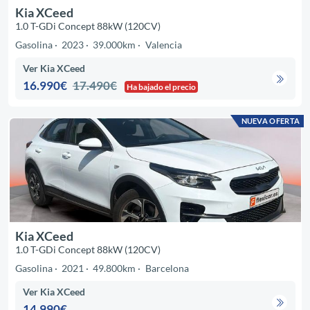
Kia XCeed
1.0 T-GDi Concept 88kW (120CV)
Gasolina
2023
39.000km
Valencia
Ver Kia XCeed
16.990€
17.490€
Ha bajado el precio
NUEVA OFERTA
Kia XCeed
1.0 T-GDi Concept 88kW (120CV)
Gasolina
2021
49.800km
Barcelona
Ver Kia XCeed
14.990€