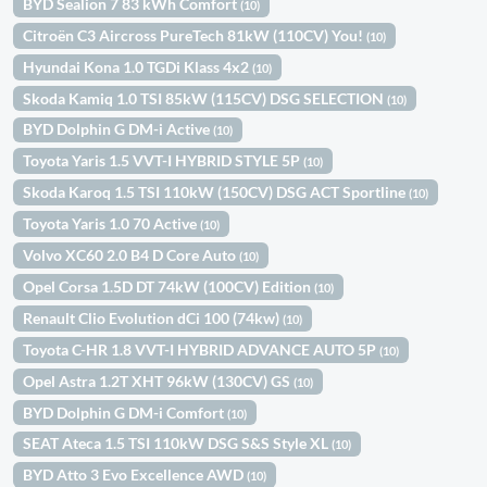
BYD Sealion 7 83 kWh Comfort
(10)
Citroën C3 Aircross PureTech 81kW (110CV) You!
(10)
Hyundai Kona 1.0 TGDi Klass 4x2
(10)
Skoda Kamiq 1.0 TSI 85kW (115CV) DSG SELECTION
(10)
BYD Dolphin G DM-i Active
(10)
Toyota Yaris 1.5 VVT-I HYBRID STYLE 5P
(10)
Skoda Karoq 1.5 TSI 110kW (150CV) DSG ACT Sportline
(10)
Toyota Yaris 1.0 70 Active
(10)
Volvo XC60 2.0 B4 D Core Auto
(10)
Opel Corsa 1.5D DT 74kW (100CV) Edition
(10)
Renault Clio Evolution dCi 100 (74kw)
(10)
Toyota C-HR 1.8 VVT-I HYBRID ADVANCE AUTO 5P
(10)
Opel Astra 1.2T XHT 96kW (130CV) GS
(10)
BYD Dolphin G DM-i Comfort
(10)
SEAT Ateca 1.5 TSI 110kW DSG S&S Style XL
(10)
BYD Atto 3 Evo Excellence AWD
(10)