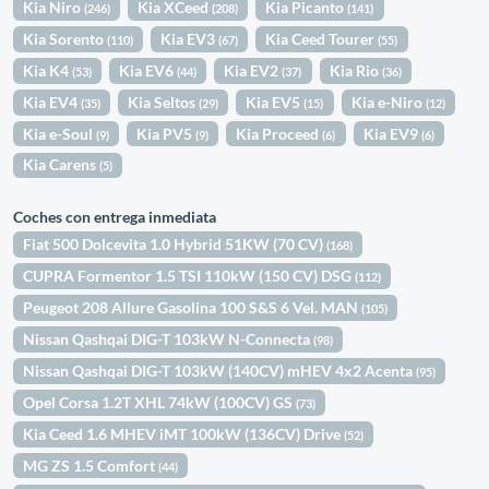
Kia Niro
Kia XCeed
Kia Picanto
(246)
(208)
(141)
Kia Sorento
Kia EV3
Kia Ceed Tourer
(110)
(67)
(55)
Kia K4
Kia EV6
Kia EV2
Kia Rio
(53)
(44)
(37)
(36)
Kia EV4
Kia Seltos
Kia EV5
Kia e-Niro
(35)
(29)
(15)
(12)
Kia e-Soul
Kia PV5
Kia Proceed
Kia EV9
(9)
(9)
(6)
(6)
Kia Carens
(5)
Coches con entrega inmediata
Fiat 500 Dolcevita 1.0 Hybrid 51KW (70 CV)
(168)
CUPRA Formentor 1.5 TSI 110kW (150 CV) DSG
(112)
Peugeot 208 Allure Gasolina 100 S&S 6 Vel. MAN
(105)
Nissan Qashqai DIG-T 103kW N-Connecta
(98)
Nissan Qashqai DIG-T 103kW (140CV) mHEV 4x2 Acenta
(95)
Opel Corsa 1.2T XHL 74kW (100CV) GS
(73)
Kia Ceed 1.6 MHEV iMT 100kW (136CV) Drive
(52)
MG ZS 1.5 Comfort
(44)