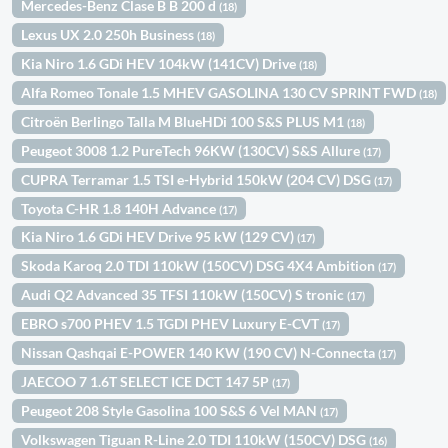
Mercedes-Benz Clase B B 200 d
(18)
Lexus UX 2.0 250h Business
(18)
Kia Niro 1.6 GDi HEV 104kW (141CV) Drive
(18)
Alfa Romeo Tonale 1.5 MHEV GASOLINA 130 CV SPRINT FWD
(18)
Citroën Berlingo Talla M BlueHDi 100 S&S PLUS M1
(18)
Peugeot 3008 1.2 PureTech 96KW (130CV) S&S Allure
(17)
CUPRA Terramar 1.5 TSI e-Hybrid 150kW (204 CV) DSG
(17)
Toyota C-HR 1.8 140H Advance
(17)
Kia Niro 1.6 GDi HEV Drive 95 kW (129 CV)
(17)
Skoda Karoq 2.0 TDI 110kW (150CV) DSG 4X4 Ambition
(17)
Audi Q2 Advanced 35 TFSI 110kW (150CV) S tronic
(17)
EBRO s700 PHEV 1.5 TGDI PHEV Luxury E-CVT
(17)
Nissan Qashqai E-POWER 140 KW (190 CV) N-Connecta
(17)
JAECOO 7 1.6T SELECT ICE DCT 147 5P
(17)
Peugeot 208 Style Gasolina 100 S&S 6 Vel MAN
(17)
Volkswagen Tiguan R-Line 2.0 TDI 110kW (150CV) DSG
(16)