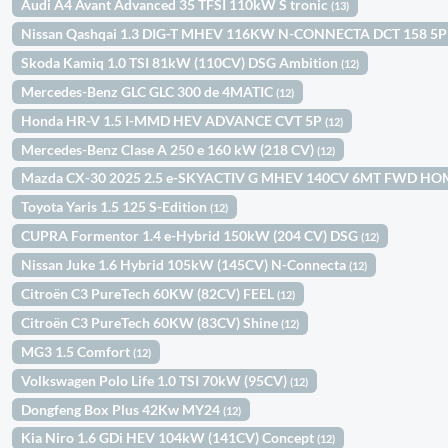
Audi A4 Avant Advanced 35 TFSI 110kW S tronic
(13)
Nissan Qashqai 1.3 DIG-T MHEV 116KW N-CONNECTA DCT 158 5
Skoda Kamiq 1.0 TSI 81kW (110CV) DSG Ambition
(12)
Mercedes-Benz GLC GLC 300 de 4MATIC
(12)
Honda HR-V 1.5 I-MMD HEV ADVANCE CVT 5P
(12)
Mercedes-Benz Clase A 250 e 160 kW (218 CV)
(12)
Mazda CX-30 2025 2.5 e-SKYACTIV G MHEV 140CV 6MT FWD H
Toyota Yaris 1.5 125 S-Edition
(12)
CUPRA Formentor 1.4 e-Hybrid 150kW (204 CV) DSG
(12)
Nissan Juke 1.6 Hybrid 105kW (145CV) N-Connecta
(12)
Citroën C3 PureTech 60KW (82CV) FEEL
(12)
Citroën C3 PureTech 60KW (83CV) Shine
(12)
MG3 1.5 Comfort
(12)
Volkswagen Polo Life 1.0 TSI 70kW (95CV)
(12)
Dongfeng Box Plus 42Kw MY24
(12)
Kia Niro 1.6 GDi HEV 104kW (141CV) Concept
(12)