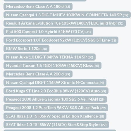
Mercedes-Benz Clase A A 180 d
(33)
Nissan Qashqai 1.3 DIG-T MHEV 103KW N-CONNECTA 140 5P
(32)
Renault Arkana Evolution TCe 103kW(140CV) EDC mild hybr
(32)
Fiat 500 Connect 1.0 Hybrid 51KW (70 CV)
(31)
Ford Ecosport 1.0T EcoBoost 92kW (125CV) S&S ST Line
(31)
BMW Serie 1 120d
(30)
Nissan Juke 1.0 DIG-T 84KW TEKNA 114 5P
(30)
Hyundai Tucson 1.6 TGDI 110kW (150CV) Klass
(30)
Mercedes-Benz Clase A A 200 d
(29)
Nissan Qashqai DIG-T 116kW Xtronic N-Connecta
(29)
Ford Kuga ST-Line 2.0 EcoBlue 88kW (120CV) Auto
(29)
Peugeot 2008 Allure Gasolina 100 S&S 6 Vel. MAN
(29)
Peugeot 3008 1.2 PureTech 96KW S&S Allure Pack
(29)
SEAT Ibiza 1.0 TSI 85kW Special Edition Xcellence
(28)
SEAT Ibiza 1.0 TSI 85kW (115CV) Start&Stop Style+
(27)