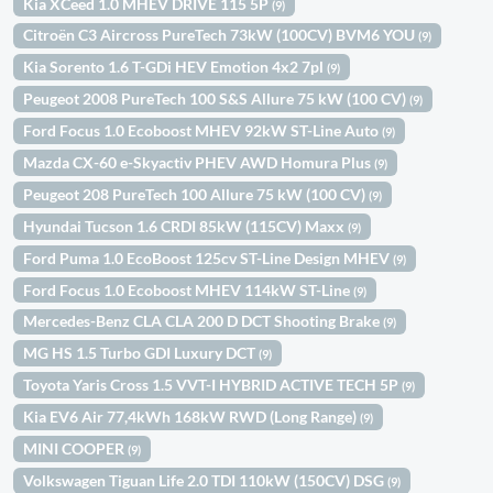
Kia XCeed 1.0 MHEV DRIVE 115 5P
(9)
Citroën C3 Aircross PureTech 73kW (100CV) BVM6 YOU
(9)
Kia Sorento 1.6 T-GDi HEV Emotion 4x2 7pl
(9)
Peugeot 2008 PureTech 100 S&S Allure 75 kW (100 CV)
(9)
Ford Focus 1.0 Ecoboost MHEV 92kW ST-Line Auto
(9)
Mazda CX-60 e-Skyactiv PHEV AWD Homura Plus
(9)
Peugeot 208 PureTech 100 Allure 75 kW (100 CV)
(9)
Hyundai Tucson 1.6 CRDI 85kW (115CV) Maxx
(9)
Ford Puma 1.0 EcoBoost 125cv ST-Line Design MHEV
(9)
Ford Focus 1.0 Ecoboost MHEV 114kW ST-Line
(9)
Mercedes-Benz CLA CLA 200 D DCT Shooting Brake
(9)
MG HS 1.5 Turbo GDI Luxury DCT
(9)
Toyota Yaris Cross 1.5 VVT-I HYBRID ACTIVE TECH 5P
(9)
Kia EV6 Air 77,4kWh 168kW RWD (Long Range)
(9)
MINI COOPER
(9)
Volkswagen Tiguan Life 2.0 TDI 110kW (150CV) DSG
(9)