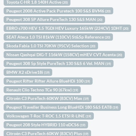
Toyota C-HR 1.8 140H Active
(20)
Peugeot 2008 Active Pack Puretech 100 S&S BVM6
(20)
Peugeot 308 5P Allure PureTech 130 S&S MAN
(20)
EBRO s700 HEV 1.5 TGDI HEV Luxury 165kW (224CV) 1DHT
(20)
SEAT Ateca 1.0 TSI 81kW (110CV) St&Sp Reference
(20)
Skoda Fabia 1.0 TSI 70KW (95CV) Selection
(20)
Nissan Qashqai DIG-T 116kW (158CV) mHEV CVT Acenta
(20)
Peugeot 308 5p Style PureTech 130 S&S 6 Vel. MAN
(19)
BMW X2 sDrive18i
(19)
Peugeot Rifter Rifter Allure BlueHDi 100
(19)
Renault Clio Techno TCe 90 (67kw)
(19)
Citroën C3 PureTech 60KW (83CV) Max
(19)
Peugeot Traveller Business Long BlueHDi 180 S&S EAT8
(19)
Volkswagen T-Roc T-ROC 1.5 ETSI R-LINE
(19)
Peugeot 208 Style HYBRID 110 eDCS6
(19)
Citroën C3 PureTech 60KW (83CV) Plus
(19)