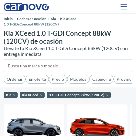
Inicio
Coches de ocasión
Kia
Kia XCeed
1.0 T-GDi Concept 88kW (120CV)
Kia XCeed 1.0 T-GDi Concept 88kW
(120CV) de ocasión
Llévate tu Kia XCeed 1.0 T-GDi Concept 88kW (120CV) con
entrega inmediata
Ordenar
En oferta
Precio
Modelos
Categoría
Provincia
Kia
Kia XCeed
1.0 T-GDi Concept 88kW (120CV)