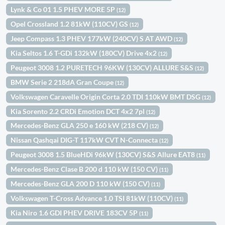
Lynk & Co 01 1.5 PHEV MORE 5P
(12)
Opel Crossland 1.2 81kW (110CV) GS
(12)
Jeep Compass 1.3 PHEV 177kW (240CV) S AT AWD
(12)
Kia Seltos 1.6 T-GDi 132kW (180CV) Drive 4x2
(12)
Peugeot 3008 1.2 PURETECH 96KW (130CV) ALLURE S&S
(12)
BMW Serie 2 218dA Gran Coupe
(12)
Volkswagen Caravelle Origin Corta 2.0 TDI 110kW BMT DSG
(12)
Kia Sorento 2.2 CRDi Emotion DCT 4x2 7pl
(12)
Mercedes-Benz GLA 250 e 160 kW (218 CV)
(12)
Nissan Qashqai DIG-T 117kW CVT N-Connecta
(12)
Peugeot 3008 1.5 BlueHDi 96kW (130CV) S&S Allure EAT8
(11)
Mercedes-Benz Clase B 200 d 110 kW (150 CV)
(11)
Mercedes-Benz GLA 200 D 110 kW (150 CV)
(11)
Volkswagen T-Cross Advance 1.0 TSI 81kW (110CV)
(11)
Kia Niro 1.6 GDI PHEV DRIVE 183CV 5P
(11)