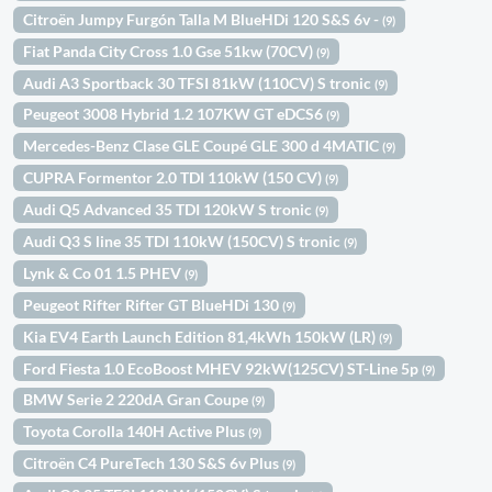
Citroën Jumpy Furgón Talla M BlueHDi 120 S&S 6v -
(9)
Fiat Panda City Cross 1.0 Gse 51kw (70CV)
(9)
Audi A3 Sportback 30 TFSI 81kW (110CV) S tronic
(9)
Peugeot 3008 Hybrid 1.2 107KW GT eDCS6
(9)
Mercedes-Benz Clase GLE Coupé GLE 300 d 4MATIC
(9)
CUPRA Formentor 2.0 TDI 110kW (150 CV)
(9)
Audi Q5 Advanced 35 TDI 120kW S tronic
(9)
Audi Q3 S line 35 TDI 110kW (150CV) S tronic
(9)
Lynk & Co 01 1.5 PHEV
(9)
Peugeot Rifter Rifter GT BlueHDi 130
(9)
Kia EV4 Earth Launch Edition 81,4kWh 150kW (LR)
(9)
Ford Fiesta 1.0 EcoBoost MHEV 92kW(125CV) ST-Line 5p
(9)
BMW Serie 2 220dA Gran Coupe
(9)
Toyota Corolla 140H Active Plus
(9)
Citroën C4 PureTech 130 S&S 6v Plus
(9)