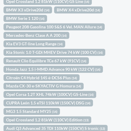
Opel Crossland 1.2 81kW (110CV) GS Line
(14)
BMW X3 xDrive20d
BMW X4 xDrive20d
(14)
(14)
BMW Serie 1 120
(14)
Peugeot 208 Gasolina 100 S&S 6 Vel. MAN Allure
(14)
Mercedes-Benz Clase A A 200
(14)
Kia EV3 GT-line Long Range
(14)
Kia Stonic 1.0 T-GDi MHEV Drive 74 kW (100 CV)
(14)
Renault Clio Equilibre TCe 67 kW (91CV)
(14)
Honda Jazz 1.5 i-MMD Advance 90 kW (122 CV)
(14)
Citroën C4 Hybrid 145 ë-DCS6 Plus
(14)
Mazda CX-30 e-SKYACTIV G Homura
(14)
Opel Corsa 1.2T XHL 74kW (100CV) GS-Line
(14)
CUPRA León 1.5 eTSI 110kW (150CV) DSG
(14)
MG3 1.5 Standard MY25
(14)
Opel Crossland 1.2 81kW (110CV) Edition
(13)
Audi Q3 Advanced 35 TDI 110kW (150CV) S tronic
(13)