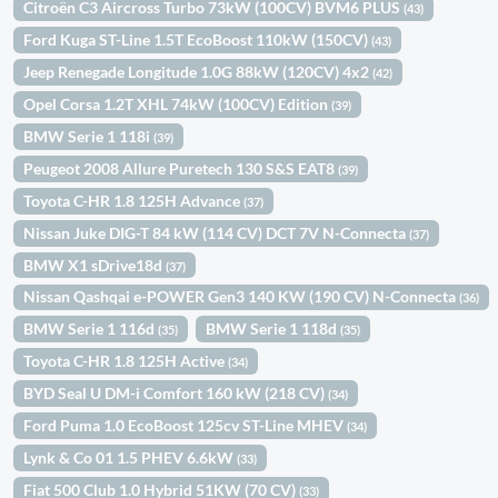
Citroën C3 Aircross Turbo 73kW (100CV) BVM6 PLUS
(43)
Ford Kuga ST-Line 1.5T EcoBoost 110kW (150CV)
(43)
Jeep Renegade Longitude 1.0G 88kW (120CV) 4x2
(42)
Opel Corsa 1.2T XHL 74kW (100CV) Edition
(39)
BMW Serie 1 118i
(39)
Peugeot 2008 Allure Puretech 130 S&S EAT8
(39)
Toyota C-HR 1.8 125H Advance
(37)
Nissan Juke DIG-T 84 kW (114 CV) DCT 7V N-Connecta
(37)
BMW X1 sDrive18d
(37)
Nissan Qashqai e-POWER Gen3 140 KW (190 CV) N-Connecta
(36)
BMW Serie 1 116d
BMW Serie 1 118d
(35)
(35)
Toyota C-HR 1.8 125H Active
(34)
BYD Seal U DM-i Comfort 160 kW (218 CV)
(34)
Ford Puma 1.0 EcoBoost 125cv ST-Line MHEV
(34)
Lynk & Co 01 1.5 PHEV 6.6kW
(33)
Fiat 500 Club 1.0 Hybrid 51KW (70 CV)
(33)