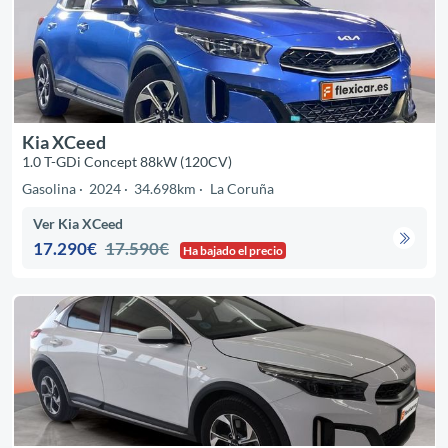
Kia XCeed
1.0 T-GDi Concept 88kW (120CV)
Gasolina
2024
34.698km
La Coruña
Ver Kia XCeed
17.290€
17.590€
Ha bajado el precio