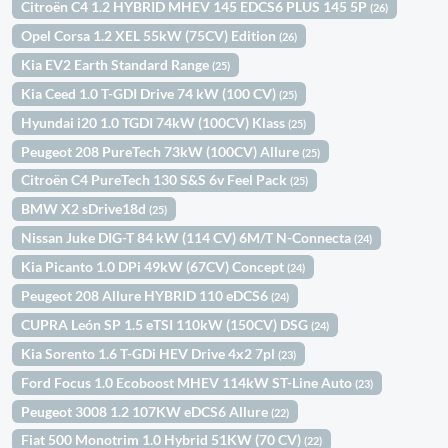
Citroën C4 1.2 HYBRID MHEV 145 EDCS6 PLUS 145 5P
(26)
Opel Corsa 1.2 XEL 55kW (75CV) Edition
(26)
Kia EV2 Earth Standard Range
(25)
Kia Ceed 1.0 T-GDI Drive 74 kW (100 CV)
(25)
Hyundai i20 1.0 TGDI 74kW (100CV) Klass
(25)
Peugeot 208 PureTech 73kW (100CV) Allure
(25)
Citroën C4 PureTech 130 S&S 6v Feel Pack
(25)
BMW X2 sDrive18d
(25)
Nissan Juke DIG-T 84 kW (114 CV) 6M/T N-Connecta
(24)
Kia Picanto 1.0 DPi 49kW (67CV) Concept
(24)
Peugeot 208 Allure HYBRID 110 eDCS6
(24)
CUPRA León SP 1.5 eTSI 110kW (150CV) DSG
(24)
Kia Sorento 1.6 T-GDi HEV Drive 4x2 7pl
(23)
Ford Focus 1.0 Ecoboost MHEV 114kW ST-Line Auto
(23)
Peugeot 3008 1.2 107KW eDCS6 Allure
(22)
Fiat 500 Monotrim 1.0 Hybrid 51KW (70 CV)
(22)