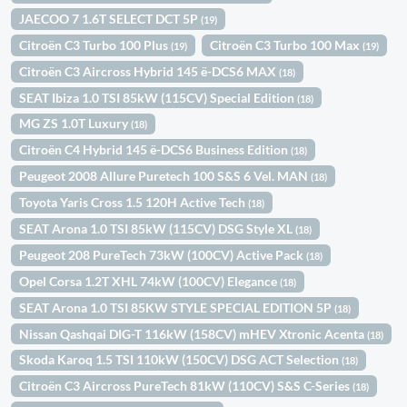
JAECOO 7 1.6T SELECT DCT 5P
(19)
Citroën C3 Turbo 100 Plus
Citroën C3 Turbo 100 Max
(19)
(19)
Citroën C3 Aircross Hybrid 145 ë-DCS6 MAX
(18)
SEAT Ibiza 1.0 TSI 85kW (115CV) Special Edition
(18)
MG ZS 1.0T Luxury
(18)
Citroën C4 Hybrid 145 ë-DCS6 Business Edition
(18)
Peugeot 2008 Allure Puretech 100 S&S 6 Vel. MAN
(18)
Toyota Yaris Cross 1.5 120H Active Tech
(18)
SEAT Arona 1.0 TSI 85kW (115CV) DSG Style XL
(18)
Peugeot 208 PureTech 73kW (100CV) Active Pack
(18)
Opel Corsa 1.2T XHL 74kW (100CV) Elegance
(18)
SEAT Arona 1.0 TSI 85KW STYLE SPECIAL EDITION 5P
(18)
Nissan Qashqai DIG-T 116kW (158CV) mHEV Xtronic Acenta
(18)
Skoda Karoq 1.5 TSI 110kW (150CV) DSG ACT Selection
(18)
Citroën C3 Aircross PureTech 81kW (110CV) S&S C-Series
(18)