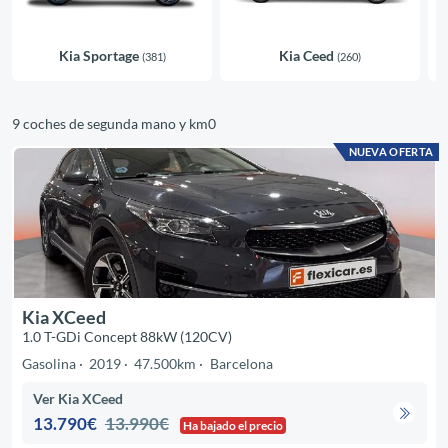
Kia Sportage
Kia Ceed
(381)
(260)
9 coches de segunda mano y km0
NUEVA OFERTA
Kia XCeed
1.0 T-GDi Concept 88kW (120CV)
Gasolina
2019
47.500km
Barcelona
Ver Kia XCeed
13.790€
13.990€
Ha bajado el precio