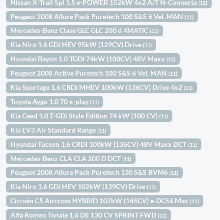
Nissan X-Trail 5pl 1.5 e-POWER 152kW 4x2 A/T N-Connecta
(11)
Peugeot 2008 Allure Pack Puretech 100 S&S 6 Vel. MAN
(11)
Mercedes-Benz Clase GLC GLC 200 d 4MATIC
(11)
Kia Niro 1.6 GDi HEV 95kW (129CV) Drive
(11)
Hyundai Bayon 1.0 TGDI 74kW (100CV) 48V Maxx
(11)
Peugeot 2008 Active Puretech 100 S&S 6 Vel. MAN
(11)
Kia Sportage 1.6 CRDi MHEV 100kW (136CV) Drive 4x2
(11)
Toyota Aygo 1.0 70 x-play
(11)
Kia Ceed 1.0 T-GDi Style Edition 74 kW (100 CV)
(11)
Kia EV3 Air Standard Range
(11)
Hyundai Tucson 1.6 CRDI 100kW (136CV) 48V Maxx DCT
(11)
Mercedes-Benz CLA CLA 200 D DCT
(11)
Peugeot 2008 Allure Pack Puretech 130 S&S BVM6
(11)
Kia Niro 1.6 GDi HEV 102kW (139CV) Drive
(11)
Citroën C5 Aircross HYBRID 107kW (145CV) e-DCS6 Max
(11)
Alfa Romeo Tonale 1,6 DS 130 CV SPRINT FWD
(11)