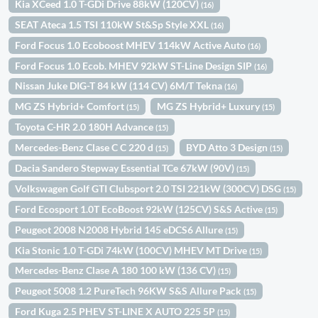
Kia XCeed 1.0 T-GDi Drive 88kW (120CV)
(16)
SEAT Ateca 1.5 TSI 110kW St&Sp Style XXL
(16)
Ford Focus 1.0 Ecoboost MHEV 114kW Active Auto
(16)
Ford Focus 1.0 Ecob. MHEV 92kW ST-Line Design SIP
(16)
Nissan Juke DIG-T 84 kW (114 CV) 6M/T Tekna
(16)
MG ZS Hybrid+ Comfort
MG ZS Hybrid+ Luxury
(15)
(15)
Toyota C-HR 2.0 180H Advance
(15)
Mercedes-Benz Clase C C 220 d
BYD Atto 3 Design
(15)
(15)
Dacia Sandero Stepway Essential TCe 67kW (90V)
(15)
Volkswagen Golf GTI Clubsport 2.0 TSI 221kW (300CV) DSG
(15)
Ford Ecosport 1.0T EcoBoost 92kW (125CV) S&S Active
(15)
Peugeot 2008 N2008 Hybrid 145 eDCS6 Allure
(15)
Kia Stonic 1.0 T-GDi 74kW (100CV) MHEV MT Drive
(15)
Mercedes-Benz Clase A 180 100 kW (136 CV)
(15)
Peugeot 5008 1.2 PureTech 96KW S&S Allure Pack
(15)
Ford Kuga 2.5 PHEV ST-LINE X AUTO 225 5P
(15)