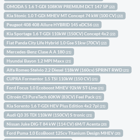
OMODA 5 1.6 T-GDI 108KW PREMIUM DCT 147 5P
(22)
Kia Stonic 1.0 T-GDi MHEV MT Concept 74 kW (100 CV)
(22)
Peugeot 408 408 Allure HYBRID 145 eDCS6
(22)
Kia Sportage 1.6 T-GDi 110kW (150CV) Concept 4x2
(22)
Fiat Panda City Life Hybrid 1.0 Gse 51kw (70CV)
(22)
Mercedes-Benz Clase A A 180
(21)
Hyundai Bayon 1.2 MPI Maxx
(21)
Alfa Romeo Stelvio 2.2 Diesel 118kW (160cv) SPRINT RWD
(21)
CUPRA Formentor 1.5 TSI 110kW (150 CV)
(21)
Ford Focus 1.0 Ecoboost MHEV 92kW ST-Line
(21)
Citroën C3 PureTech 60KW (83CV) Feel Pack
(21)
Kia Sorento 1.6 T-GDi HEV Plus Edition 4x2 7pl
(21)
Audi Q3 35 TDI 110kW (150CV) S tronic
(21)
Nissan Juke DIG-T 84 kW (114 CV) 6M/T Acenta
(20)
Ford Puma 1.0 EcoBoost 125cv Titanium Design MHEV
(20)