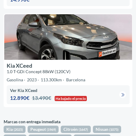
Kia XCeed
1.0 T-GDi Concept 88kW (120CV)
Gasolina
2023
113.300km
Barcelona
Ver Kia XCeed
12.890€
13.490€
Ha bajado el precio
Marcas con entrega inmediata
Kia
Peugeot
Citroën
Nissan
(2025)
(1969)
(1647)
(1075)