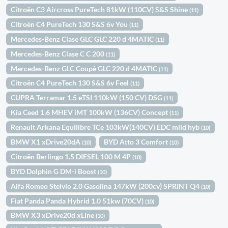
Citroën C3 Aircross PureTech 81kW (110CV) S&S Shine
(11)
Citroën C4 PureTech 130 S&S 6v You
(11)
Mercedes-Benz Clase GLC GLC 220 d 4MATIC
(11)
Mercedes-Benz Clase C C 200
(11)
Mercedes-Benz GLC Coupè GLC 220 d 4MATIC
(11)
Citroën C4 PureTech 130 S&S 6v Feel
(11)
CUPRA Terramar 1.5 eTSI 110kW (150 CV) DSG
(11)
Kia Ceed 1.6 MHEV iMT 100kW (136CV) Concept
(11)
Renault Arkana Equilibre TCe 103kW(140CV) EDC mild hyb
(10)
BMW X1 xDrive20dA
BYD Atto 3 Comfort
(10)
(10)
Citroën Berlingo 1.5 DIESEL 100 M 4P
(10)
BYD Dolphin G DM-i Boost
(10)
Alfa Romeo Stelvio 2.0 Gasolina 147kW (200cv) SPRINT Q4
(10)
Fiat Panda Panda Hybrid 1.0 51kw (70CV)
(10)
BMW X3 xDrive20d xLine
(10)