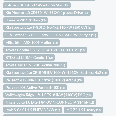
Citroën C4 Hybrid 145 ë-DCS6 Max
(13)
Kia Picanto 1.0 GDi 50kW (68CV) 4 plazas Drive
(13)
Hyundai i10 1.0 Klass
(13)
Kia Sportage 1.6 T-GDi Drive 4x2 110 kW (150 CV)
(13)
SEAT Ateca 1.5 TSI 110kW (150CV) DSG St&Sp Style
(13)
Mitsubishi ASX 100T Motion
(13)
Toyota Corolla 1.8 125H ACTIVE TECH E-CVT
(13)
BYD Seal U DM-i Comfort
(13)
Toyota Yaris 1.5 120H Active Plus
(13)
Kia Sportage 1.6 CRDi MHEV 100kW (136CV) Business 4x2
(13)
Peugeot 208 BlueHDi 73kW (100CV) Active
(13)
Peugeot 208 Active Puretech 100
(13)
Volkswagen Taigo Life 1.0 TSI 81kW (110CV) DSG
(13)
Nissan Juke 1.0 DIG-T 84KW N-CONNECTA 114 5P
(13)
Lynk & Co 01 1.5 PHEV 3.3kW
MG ZS 1.5 Luxury
(13)
(13)