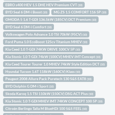
EBRO s400 HEV 1.5 DHE HEV Premium CVT
(10)
BYD Seal 6 DM-i Boost
MG ZS 1.5 COMFORT 116 5P
(10)
(10)
OMODA 5 1.6 T-GDI 136.5kW (185CV) DCT Premium
(10)
BYD Seal 6 DM-i Comfort
(10)
Volkswagen Polo Advance 1.0 TSI 70kW (95CV)
(10)
Ford Puma 1.0 EcoBoost 125cv Titanium MHEV
(10)
Kia Ceed 1.0 T-GDI 74KW DRIVE 100CV 5P
(10)
Kia Stonic 1.0 T-GDi 74kW (100CV) MHEV iMT Concept
(10)
Kia Ceed Tourer Tourer 1.0 MHEV 74kW Style Edition DCT
(10)
Hyundai Tucson 1.6T 118kW (160CV) Klass
(10)
Peugeot 2008 Allure Pack Puretech 130 S&S EAT8
(10)
BYD Dolphin G DM-i Sport
(10)
Skoda Karoq 1.5 TSI 110kW (150CV) DSG ACT Plus
(10)
Kia Stonic 1.0 T-GDI MHEV IMT 74KW CONCEPT 100 5P
(10)
Citroën Berlingo Talla M BlueHDi 100 S&S FEEL
(10)