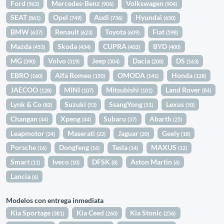
Ford
Mercedes-Benz
Volkswagen
(963)
(906)
(904)
SEAT
Opel
Audi
Hyundai
(861)
(749)
(736)
(650)
BMW
Renault
Toyota
Fiat
(637)
(623)
(609)
(598)
Mazda
Skoda
CUPRA
BYD
(453)
(434)
(402)
(400)
MG
Volvo
Jeep
Dacia
DS
(390)
(319)
(304)
(208)
(163)
EBRO
Alfa Romeo
OMODA
Honda
(160)
(150)
(141)
(128)
JAECOO
MINI
Mitsubishi
Land Rover
(128)
(107)
(101)
(84)
Lynk & Co
Suzuki
SsangYong
Lexus
(82)
(53)
(51)
(50)
Changan
Xpeng
Subaru
Abarth
(44)
(44)
(37)
(25)
Leapmotor
Maserati
Jaguar
Geely
(24)
(22)
(20)
(18)
Porsche
Dongfeng
Tesla
MAXUS
(16)
(16)
(14)
(12)
Smart
Iveco
DFSK
Aston Martin
(11)
(10)
(8)
(6)
Lancia
(6)
Modelos con entrega inmediata
Kia Sportage
Kia Ceed
Kia Stonic
(381)
(260)
(256)