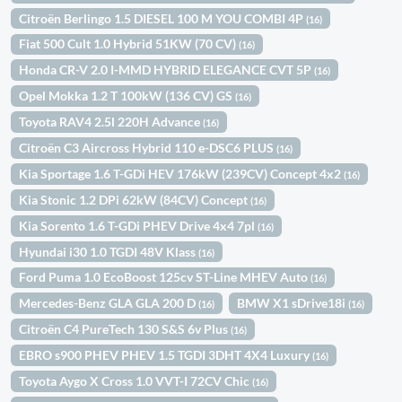
Citroën Berlingo 1.5 DIESEL 100 M YOU COMBI 4P
(16)
Fiat 500 Cult 1.0 Hybrid 51KW (70 CV)
(16)
Honda CR-V 2.0 I-MMD HYBRID ELEGANCE CVT 5P
(16)
Opel Mokka 1.2 T 100kW (136 CV) GS
(16)
Toyota RAV4 2.5l 220H Advance
(16)
Citroën C3 Aircross Hybrid 110 e-DSC6 PLUS
(16)
Kia Sportage 1.6 T-GDi HEV 176kW (239CV) Concept 4x2
(16)
Kia Stonic 1.2 DPi 62kW (84CV) Concept
(16)
Kia Sorento 1.6 T-GDi PHEV Drive 4x4 7pl
(16)
Hyundai i30 1.0 TGDI 48V Klass
(16)
Ford Puma 1.0 EcoBoost 125cv ST-Line MHEV Auto
(16)
Mercedes-Benz GLA GLA 200 D
BMW X1 sDrive18i
(16)
(16)
Citroën C4 PureTech 130 S&S 6v Plus
(16)
EBRO s900 PHEV PHEV 1.5 TGDI 3DHT 4X4 Luxury
(16)
Toyota Aygo X Cross 1.0 VVT-I 72CV Chic
(16)