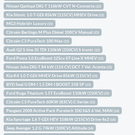
Nissan Qashqai DIG-T 116kW CVT N-Connecta
(15)
Kia Stonic 1.0 T-GDi 85kW (115CV) MHEV Drive
(15)
MG3 Hybrid+ Luxury
(15)
Citroën Berlingo M Plus Diésel 100CV Manual
(15)
Citroën C3 PureTech 100 Max
(15)
Audi Q2 S line 35 TDI 110kW (150CV) S tronic
(15)
Ford Puma 1.0 EcoBoost 125cv ST-Line X MHEV
(15)
Nissan Juke DIG-T 84 kW (114 CV) DCT 7 Vel. Acenta
(15)
Kia K4 1.0 T-GDi MHEV Drive 85kW (115CV)
(15)
BYD Seal U DM-i 1.5 DM-I BOOST 218 5P
(15)
Ford Kuga Titanium 1.5T EcoBoost 110kW (150CV)
(15)
Citroën C3 PureTech 60KW (83CV) C-Series
(15)
Peugeot 2008 Active Pack Puretech 100 S&S 6 Vel. MAN
(14)
Kia Sportage 1.6 T-GDi HEV 158kW (215CV) Drive 4x2
(14)
Jeep Avenger 1.2 G 74kW (100CV) Altitude
(14)