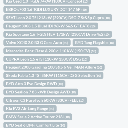
Kia Ceed 1.0 T-GDi 74kW (100CV) Concept
(10)
EBRO s700 1.6 TGDI LUXURY DCT 147 5P
(10)
SEAT Leon 2.0 TSI 213kW (290CV) DSG-7 St&Sp Cupra
(10)
Peugeot 3008 1.5 BlueHDi 96kW S&S GT EAT8
(10)
Kia Sportage 1.6 T-GDi HEV 171kW (230CV) Drive 4x2
(10)
Volvo XC40 2.0 B3 G Core Auto
BYD Tang Flagship
(10)
(10)
Mercedes-Benz Clase A 200 d 110 kW (150 CV)
(10)
CUPRA León 1.5 eTSI 110kW 150CV) DSG
(10)
Peugeot 2008 Gasolina 100 S&S 6 Vel. MAN Allure
(10)
Skoda Fabia 1.0 TSI 85KW (115CV) DSG Selection
(10)
BYD Atto 3 Evo Design RWD
(10)
BYD Sealion 7 83 kWh Design AWD
(10)
Citroën C3 PureTech 60KW (83CV) FEEL
(10)
Kia EV3 Air Long Range
(10)
BMW Serie 2 Active Tourer 218i
(10)
BYD Seal 6 DM-i Comfort Lite
(10)