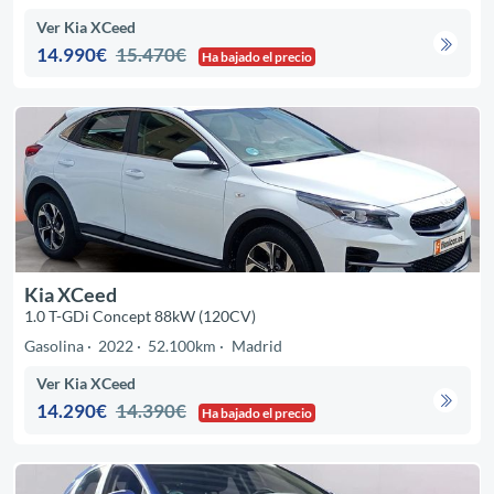
Ver Kia XCeed
14.990€
15.470€
Ha bajado el precio
Kia XCeed
1.0 T-GDi Concept 88kW (120CV)
Gasolina
2022
52.100km
Madrid
Ver Kia XCeed
14.290€
14.390€
Ha bajado el precio