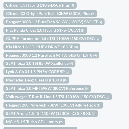
Citroën C3 Hybrid 110 e-DSC6 Plus
(9)
Citroën C3 Origin PureTech 60KW (83CV) Plus
(9)
Peugeot 3008 1.2 PureTech 96KW (130CV) S&S GT
(9)
Fiat Panda Cross 1.0 Hybrid 51kw (70CV)
(9)
CUPRA Formentor 1.5 eTSI 110kW (150 CV) DSG
(9)
Kia Niro 1.6 GDI PHEV DRIVE 183 5P
(9)
Peugeot 3008 1.2 PureTech 96KW S&S GT EAT8
(9)
SEAT Ibiza 1.0 TSI 85kW Xcellence
(9)
Lynk & Co 01 1.5 PHEV CORE 5P
(9)
Mercedes-Benz Clase B B 180 d
(9)
SEAT Ibiza 1.0 MPI 59kW (80CV) Reference
(9)
Volkswagen T-Roc R-Line 1.5 TSI 110 kW (150 CV) DSG
(9)
Peugeot 208 PureTech 73kW (100CV) Allure Pack
(9)
SEAT Arona 1.5 TSI 110kW (150CV) DSG FR XL
(9)
MG HS 1.5 Turbo GDI Luxury
(9)