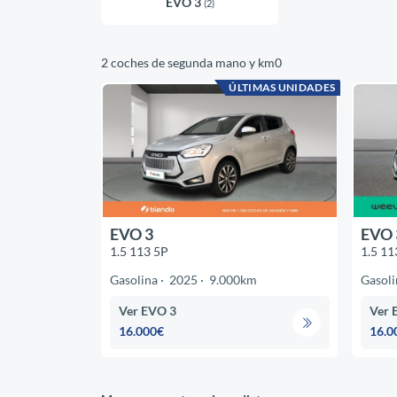
EVO 3
(2)
2 coches de segunda mano y km0
ÚLTIMAS UNIDADES
EVO 3
EVO 
1.5 113 5P
1.5 11
Gasolina
2025
9.000km
Gasoli
Ver EVO 3
Ver 
16.000€
16.0