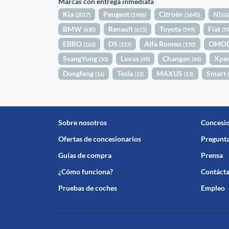
Marcas con entrega inmediata
Kia
Peugeot
Citroën
Niss
(2017)
(1966)
(1640)
BMW
Renault
Toyota
Fiat
(630)
(615)
(599)
(5
EBRO
DS
Alfa Romeo
OMO
(163)
(157)
(150)
SsangYong
Lexus
Changan
Xpe
(50)
(49)
(44)
Dongfeng
Tesla
MAXUS
Smart
(16)
(15)
(13)
Sobre nosotros
Concesi
Ofertas de concesionarios
Pregunta
Guías de compra
Prensa
¿Cómo funciona?
Contáct
Pruebas de coches
Empleo