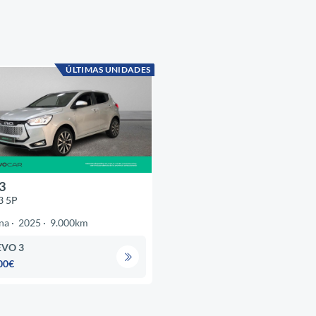
ÚLTIMAS UNIDADES
3
3 5P
na
2025
9.000km
EVO 3
00€