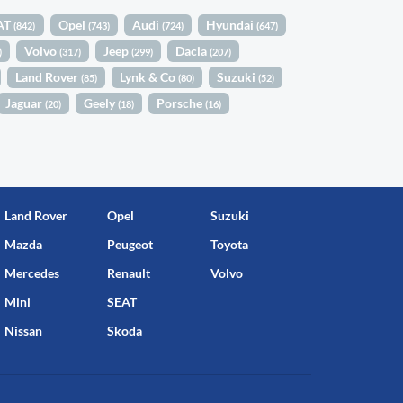
AT
Opel
Audi
Hyundai
(842)
(743)
(724)
(647)
Volvo
Jeep
Dacia
)
(317)
(299)
(207)
Land Rover
Lynk & Co
Suzuki
(85)
(80)
(52)
Jaguar
Geely
Porsche
(20)
(18)
(16)
Land Rover
Opel
Suzuki
Mazda
Peugeot
Toyota
Mercedes
Renault
Volvo
Mini
SEAT
Nissan
Skoda