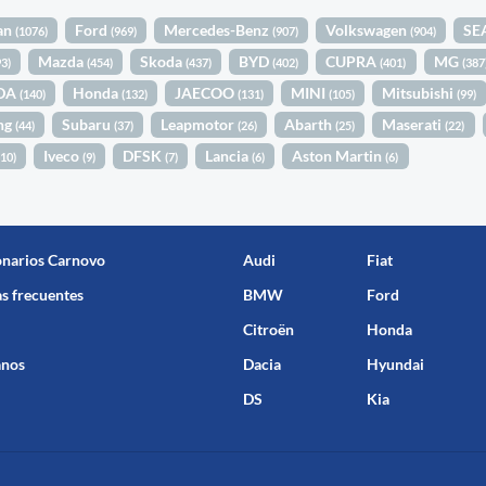
an
Ford
Mercedes-Benz
Volkswagen
SE
(1076)
(969)
(907)
(904)
Mazda
Skoda
BYD
CUPRA
MG
93)
(454)
(437)
(402)
(401)
(387
DA
Honda
JAECOO
MINI
Mitsubishi
(140)
(132)
(131)
(105)
(99)
ng
Subaru
Leapmotor
Abarth
Maserati
(44)
(37)
(26)
(25)
(22)
Iveco
DFSK
Lancia
Aston Martin
(10)
(9)
(7)
(6)
(6)
onarios Carnovo
Audi
Fiat
s frecuentes
BMW
Ford
Citroën
Honda
anos
Dacia
Hyundai
DS
Kia