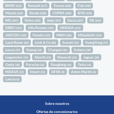
BMW
Renault
Toyota
Fiat
(625)
(617)
(608)
(598)
Mazda
Skoda
CUPRA
BYD
(456)
(438)
(400)
(399)
MG
Volvo
Jeep
Dacia
DS
(387)
(320)
(307)
(207)
(165)
EBRO
Alfa Romeo
OMODA
(163)
(150)
(141)
JAECOO
Honda
MINI
Mitsubishi
(130)
(125)
(108)
(102)
Land Rover
Lynk & Co
Suzuki
SsangYong
(86)
(80)
(54)
(53)
Lexus
Xpeng
Changan
Subaru
(50)
(44)
(44)
(38)
Leapmotor
Abarth
Maserati
Jaguar
(24)
(23)
(22)
(20)
Geely
Porsche
Dongfeng
Tesla
(18)
(16)
(16)
(14)
MAXUS
Smart
DFSK
Aston Martin
(12)
(11)
(8)
(6)
Lancia
(6)
Sobre nosotros
Ofertas de concesionarios