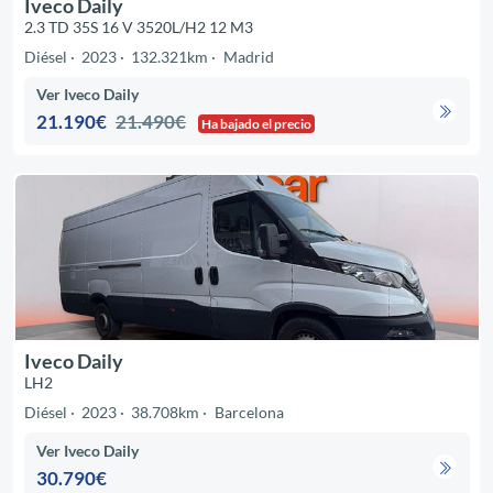
Iveco Daily
2.3 TD 35S 16 V 3520L/H2 12 M3
Diésel
2023
132.321km
Madrid
Ver Iveco Daily
21.190€
21.490€
Ha bajado el precio
Iveco Daily
LH2
Diésel
2023
38.708km
Barcelona
Ver Iveco Daily
30.790€