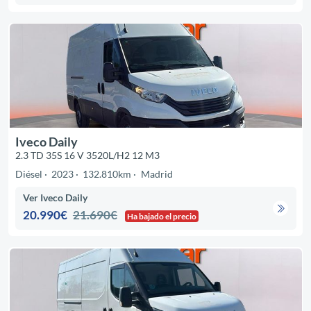
Iveco Daily
2.3 TD 35S 16 V 3520L/H2 12 M3
Diésel
2023
132.810km
Madrid
Ver Iveco Daily
20.990€
21.690€
Ha bajado el precio