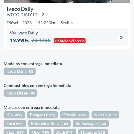
Iveco Daily
IVECO DIALY L2 H2
Diésel
2023
141.223km
Sevilla
Ver Iveco Daily
19.990€
20.470€
Ha bajado el precio
Modelos con entrega inmediata
Iveco Daily
(10)
Combustibles con entrega inmediata
Iveco Diésel
(10)
Marcas con entrega inmediata
Kia
Peugeot
Citroën
Nissan
(2030)
(1968)
(1638)
(1077)
Ford
Mercedes-Benz
Volkswagen
(958)
(910)
(898)
SEAT
Opel
Audi
Hyundai
(859)
(749)
(743)
(651)