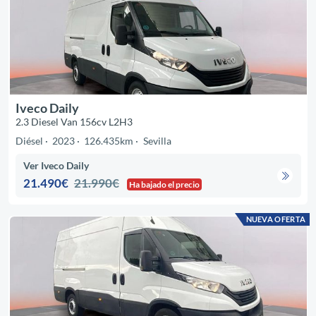
Iveco Daily
2.3 Diesel Van 156cv L2H3
Diésel
2023
126.435km
Sevilla
Ver Iveco Daily
21.490€
21.990€
Ha bajado el precio
NUEVA OFERTA