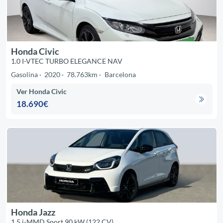
Honda Civic
1.0 I-VTEC TURBO ELEGANCE NAV
Gasolina
2020
78.763km
Barcelona
Ver Honda Civic
18.690€
Honda Jazz
1.5 i-MMD Sport 90 kW (122 CV)