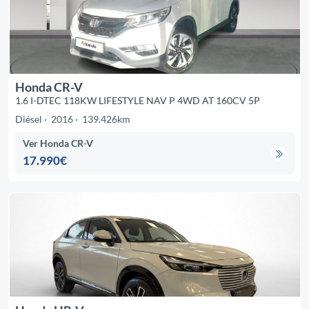
Honda CR-V
1.6 I-DTEC 118KW LIFESTYLE NAV P 4WD AT 160CV 5P
Diésel
2016
139.426km
Ver Honda CR-V
17.990€