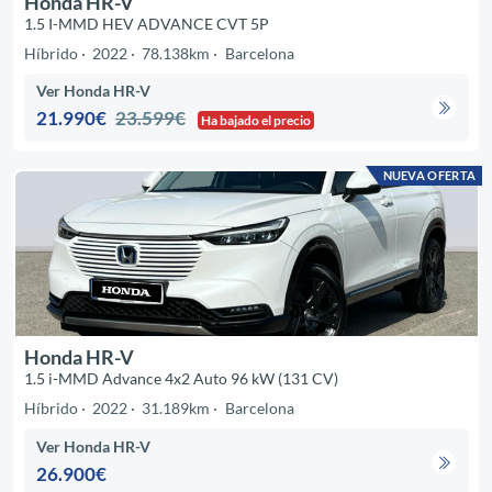
Honda HR-V
1.5 I-MMD HEV ADVANCE CVT 5P
Híbrido
2022
78.138km
Barcelona
Ver Honda HR-V
21.990€
23.599€
Ha bajado el precio
NUEVA OFERTA
Honda HR-V
1.5 i-MMD Advance 4x2 Auto 96 kW (131 CV)
Híbrido
2022
31.189km
Barcelona
Ver Honda HR-V
26.900€