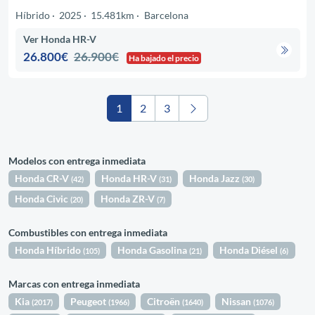
Híbrido
2025
15.481km
Barcelona
Ver Honda HR-V
26.800€
26.900€
Ha bajado el precio
1
2
3
Modelos con entrega inmediata
Honda CR-V
Honda HR-V
Honda Jazz
(42)
(31)
(30)
Honda Civic
Honda ZR-V
(20)
(7)
Combustibles con entrega inmediata
Honda Híbrido
Honda Gasolina
Honda Diésel
(105)
(21)
(6)
Marcas con entrega inmediata
Kia
Peugeot
Citroën
Nissan
(2017)
(1966)
(1640)
(1076)