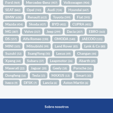
Ford
Mercedes-Benz
Volkswagen
(969)
(907)
(904)
SEAT
Opel
Audi
Hyundai
(842)
(743)
(724)
(647)
BMW
Renault
Toyota
Fiat
(630)
(615)
(599)
(593)
Mazda
Skoda
BYD
CUPRA
(454)
(437)
(402)
(401)
MG
Volvo
Jeep
Dacia
EBRO
(387)
(317)
(299)
(207)
(163)
DS
Alfa Romeo
OMODA
JAECOO
(157)
(150)
(140)
(131)
MINI
Mitsubishi
Land Rover
Lynk & Co
(105)
(99)
(85)
(80)
Suzuki
SsangYong
Lexus
Changan
(52)
(50)
(49)
(44)
Xpeng
Subaru
Leapmotor
Abarth
(44)
(37)
(26)
(25)
Maserati
Jaguar
Geely
Porsche
(22)
(20)
(18)
(16)
Dongfeng
Tesla
MAXUS
Smart
(16)
(15)
(13)
(10)
Iveco
DFSK
Lancia
Aston Martin
(9)
(7)
(6)
(6)
Sobre nosotros