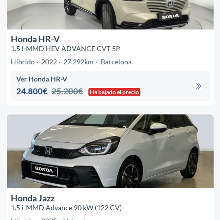
Honda HR-V
1.5 I-MMD HEV ADVANCE CVT 5P
Híbrido
2022
27.292km
Barcelona
Ver Honda HR-V
24.800€
25.200€
Ha bajado el precio
Honda Jazz
1.5 i-MMD Advance 90 kW (122 CV)