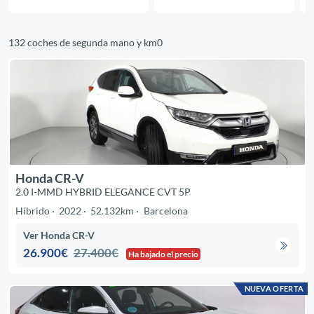
132 coches de segunda mano y km0
Honda CR-V
2.0 I-MMD HYBRID ELEGANCE CVT 5P
Híbrido
2022
52.132km
Barcelona
Ver Honda CR-V
26.900€
27.400€
Ha bajado el precio
NUEVA OFERTA