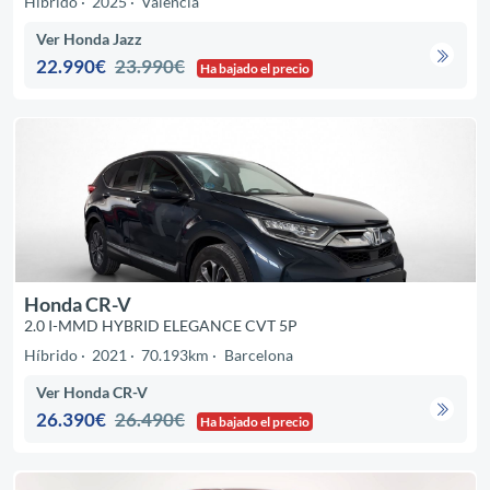
Híbrido
2025
Valencia
Ver Honda Jazz
22.990€
23.990€
Ha bajado el precio
Honda CR-V
2.0 I-MMD HYBRID ELEGANCE CVT 5P
Híbrido
2021
70.193km
Barcelona
Ver Honda CR-V
26.390€
26.490€
Ha bajado el precio