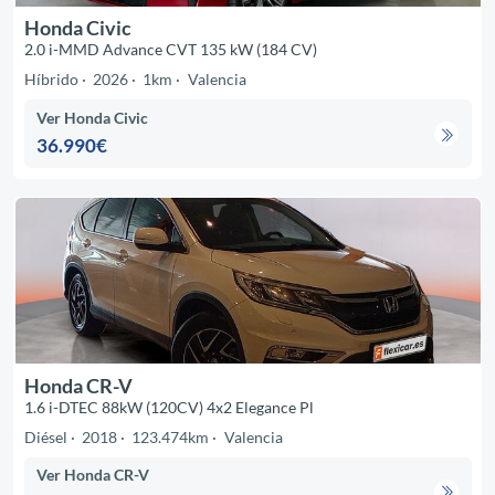
Honda Civic
2.0 i-MMD Advance CVT 135 kW (184 CV)
Híbrido
2026
1km
Valencia
Ver Honda Civic
36.990€
Honda CR-V
1.6 i-DTEC 88kW (120CV) 4x2 Elegance Pl
Diésel
2018
123.474km
Valencia
Ver Honda CR-V