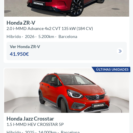
Honda ZR-V
2.0 i-MMD Advance 4x2 CVT 135 kW (184 CV)
Híbrido
2026
5.200km
Barcelona
Ver Honda ZR-V
41.950€
ÚLTIMAS UNIDADES
Honda Jazz Crosstar
1.5 I-MMD HEV CROSSTAR 5P
Híbrido
2025
14.000km
Barcelona