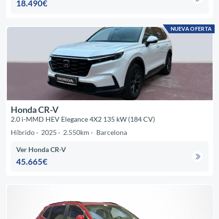
18.490€
NUEVA OFERTA
Honda CR-V
2.0 i-MMD HEV Elegance 4X2 135 kW (184 CV)
Híbrido
2025
2.550km
Barcelona
Ver Honda CR-V
45.665€