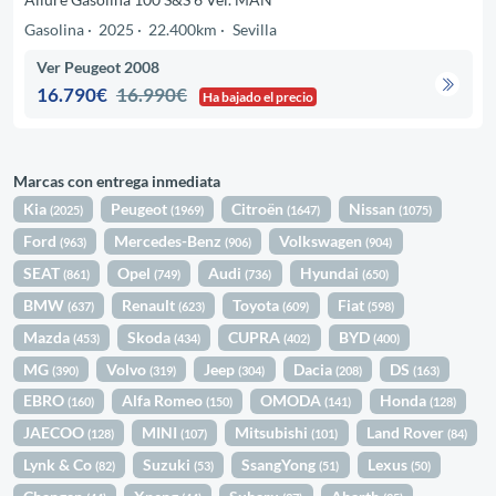
Gasolina
2025
22.400km
Sevilla
Ver Peugeot 2008
16.790€
16.990€
Ha bajado el precio
Marcas con entrega inmediata
Kia
Peugeot
Citroën
Nissan
(2025)
(1969)
(1647)
(1075)
Ford
Mercedes-Benz
Volkswagen
(963)
(906)
(904)
SEAT
Opel
Audi
Hyundai
(861)
(749)
(736)
(650)
BMW
Renault
Toyota
Fiat
(637)
(623)
(609)
(598)
Mazda
Skoda
CUPRA
BYD
(453)
(434)
(402)
(400)
MG
Volvo
Jeep
Dacia
DS
(390)
(319)
(304)
(208)
(163)
EBRO
Alfa Romeo
OMODA
Honda
(160)
(150)
(141)
(128)
JAECOO
MINI
Mitsubishi
Land Rover
(128)
(107)
(101)
(84)
Lynk & Co
Suzuki
SsangYong
Lexus
(82)
(53)
(51)
(50)