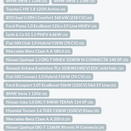
BMW Serie 1 116d
BMW Serie 1 118d
(35)
(35)
Toyota C-HR 1.8 125H Active
(34)
BYD Seal U DM-i Comfort 160 kW (218 CV)
(34)
Ford Puma 1.0 EcoBoost 125cv ST-Line MHEV
(34)
Lynk & Co 01 1.5 PHEV 6.6kW
(33)
Fiat 500 Club 1.0 Hybrid 51KW (70 CV)
(33)
Mercedes-Benz Clase A A 180 d
(33)
Nissan Qashqai 1.3 DIG-T MHEV 103KW N-CONNECTA 140 5P
(32)
Renault Arkana Evolution TCe 103kW(140CV) EDC mild hybr
(32)
Fiat 500 Connect 1.0 Hybrid 51KW (70 CV)
(31)
Ford Ecosport 1.0T EcoBoost 92kW (125CV) S&S ST Line
(31)
BMW Serie 1 120d
(30)
Nissan Juke 1.0 DIG-T 84KW TEKNA 114 5P
(30)
Hyundai Tucson 1.6 TGDI 110kW (150CV) Klass
(30)
Mercedes-Benz Clase A A 200 d
(29)
Nissan Qashqai DIG-T 116kW Xtronic N-Connecta
(29)