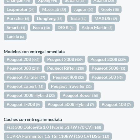
Changan
Xpeng
Subaru
Abarth
(44)
(44)
(37)
(25)
Leapmotor
Maserati
Jaguar
Geely
(24)
(22)
(20)
(18)
Porsche
Dongfeng
Tesla
MAXUS
(16)
(16)
(14)
(12)
Smart
Iveco
DFSK
Aston Martin
(11)
(10)
(8)
(6)
Lancia
(6)
Modelos con entrega inmediata
Peugeot 208
Peugeot 2008
Peugeot 3008
(445)
(409)
(339)
Peugeot 308
Peugeot Rifter
Peugeot 5008
(249)
(130)
(95)
Peugeot Partner
Peugeot 408
Peugeot 508
(57)
(52)
(43)
Peugeot Expert
Peugeot Traveller
(38)
(33)
Peugeot 3008 Hybrid
Peugeot Boxer
(23)
(16)
Peugeot E-208
Peugeot 5008 Hybrid
Peugeot 108
(9)
(7)
(7)
Coches con entrega inmediata
Fiat 500 Dolcevita 1.0 Hybrid 51KW (70 CV)
(168)
CUPRA Formentor 1.5 TSI 110kW (150 CV) DSG
(112)