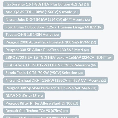
Kia Sorento 1.6 T-GDi HEV Plus Edition 4x2 7pl
(21)
Audi Q3 35 TDI 110kW (150CV) S tronic
(21)
Nissan Juke DIG-T 84 kW (114 CV) 6M/T Acenta
(20)
Ford Puma 1.0 EcoBoost 125cv Titanium Design MHEV
(20)
Toyota C-HR 1.8 140H Active
(20)
Peugeot 2008 Active Pack Puretech 100 S&S BVM6
(20)
Peugeot 308 5P Allure PureTech 130 S&S MAN
(20)
EBRO s700 HEV 1.5 TGDI HEV Luxury 165kW (224CV) 1DHT
(20)
SEAT Ateca 1.0 TSI 81kW (110CV) St&Sp Reference
(20)
Skoda Fabia 1.0 TSI 70KW (95CV) Selection
(20)
Nissan Qashqai DIG-T 116kW (158CV) mHEV CVT Acenta
(20)
Peugeot 308 5p Style PureTech 130 S&S 6 Vel. MAN
(19)
BMW X2 sDrive18i
(19)
Peugeot Rifter Rifter Allure BlueHDi 100
(19)
Renault Clio Techno TCe 90 (67kw)
(19)