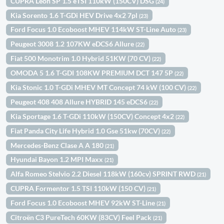
CUPRA León SP 1.5 eTSI 110kW (150CV) DSG
(24)
Kia Sorento 1.6 T-GDi HEV Drive 4x2 7pl
(23)
Ford Focus 1.0 Ecoboost MHEV 114kW ST-Line Auto
(23)
Peugeot 3008 1.2 107KW eDCS6 Allure
(22)
Fiat 500 Monotrim 1.0 Hybrid 51KW (70 CV)
(22)
OMODA 5 1.6 T-GDI 108KW PREMIUM DCT 147 5P
(22)
Kia Stonic 1.0 T-GDi MHEV MT Concept 74 kW (100 CV)
(22)
Peugeot 408 408 Allure HYBRID 145 eDCS6
(22)
Kia Sportage 1.6 T-GDi 110kW (150CV) Concept 4x2
(22)
Fiat Panda City Life Hybrid 1.0 Gse 51kw (70CV)
(22)
Mercedes-Benz Clase A A 180
(21)
Hyundai Bayon 1.2 MPI Maxx
(21)
Alfa Romeo Stelvio 2.2 Diesel 118kW (160cv) SPRINT RWD
(21)
CUPRA Formentor 1.5 TSI 110kW (150 CV)
(21)
Ford Focus 1.0 Ecoboost MHEV 92kW ST-Line
(21)
Citroën C3 PureTech 60KW (83CV) Feel Pack
(21)