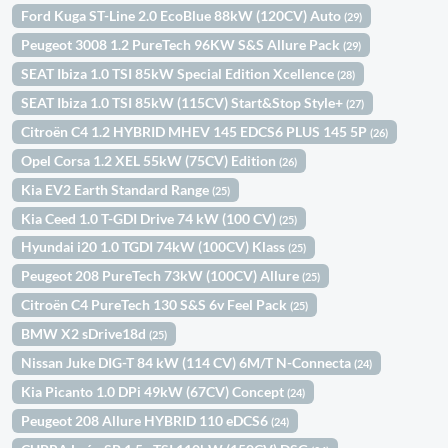
Ford Kuga ST-Line 2.0 EcoBlue 88kW (120CV) Auto
(29)
Peugeot 3008 1.2 PureTech 96KW S&S Allure Pack
(29)
SEAT Ibiza 1.0 TSI 85kW Special Edition Xcellence
(28)
SEAT Ibiza 1.0 TSI 85kW (115CV) Start&Stop Style+
(27)
Citroën C4 1.2 HYBRID MHEV 145 EDCS6 PLUS 145 5P
(26)
Opel Corsa 1.2 XEL 55kW (75CV) Edition
(26)
Kia EV2 Earth Standard Range
(25)
Kia Ceed 1.0 T-GDI Drive 74 kW (100 CV)
(25)
Hyundai i20 1.0 TGDI 74kW (100CV) Klass
(25)
Peugeot 208 PureTech 73kW (100CV) Allure
(25)
Citroën C4 PureTech 130 S&S 6v Feel Pack
(25)
BMW X2 sDrive18d
(25)
Nissan Juke DIG-T 84 kW (114 CV) 6M/T N-Connecta
(24)
Kia Picanto 1.0 DPi 49kW (67CV) Concept
(24)
Peugeot 208 Allure HYBRID 110 eDCS6
(24)