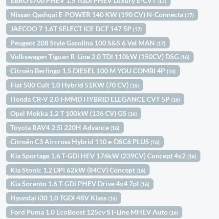
EBRO s700 PHEV 1.5 TGDI PHEV Luxury E-CVT
(17)
Nissan Qashqai E-POWER 140 KW (190 CV) N-Connecta
(17)
JAECOO 7 1.6T SELECT ICE DCT 147 5P
(17)
Peugeot 208 Style Gasolina 100 S&S 6 Vel MAN
(17)
Volkswagen Tiguan R-Line 2.0 TDI 110kW (150CV) DSG
(16)
Citroën Berlingo 1.5 DIESEL 100 M YOU COMBI 4P
(16)
Fiat 500 Cult 1.0 Hybrid 51KW (70 CV)
(16)
Honda CR-V 2.0 I-MMD HYBRID ELEGANCE CVT 5P
(16)
Opel Mokka 1.2 T 100kW (136 CV) GS
(16)
Toyota RAV4 2.5l 220H Advance
(16)
Citroën C3 Aircross Hybrid 110 e-DSC6 PLUS
(16)
Kia Sportage 1.6 T-GDi HEV 176kW (239CV) Concept 4x2
(16)
Kia Stonic 1.2 DPi 62kW (84CV) Concept
(16)
Kia Sorento 1.6 T-GDi PHEV Drive 4x4 7pl
(16)
Hyundai i30 1.0 TGDI 48V Klass
(16)
Ford Puma 1.0 EcoBoost 125cv ST-Line MHEV Auto
(16)