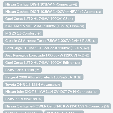
Nissan Qashqai DIG-T 103kW N-Connecta
(98)
Nissan Qashqai DIG-T 103kW (140CV) mHEV 4x2 Acenta
(95)
Opel Corsa 1.2T XHL 74kW (100CV) GS
(73)
Kia Ceed 1.6 MHEV iMT 100kW (136CV) Drive
(52)
MG ZS 1.5 Comfort
(44)
Citroën C3 Aircross Turbo 73kW (100CV) BVM6 PLUS
(43)
Ford Kuga ST-Line 1.5T EcoBoost 110kW (150CV)
(43)
Jeep Renegade Longitude 1.0G 88kW (120CV) 4x2
(42)
Opel Corsa 1.2T XHL 74kW (100CV) Edition
(39)
BMW Serie 1 118i
(39)
Peugeot 2008 Allure Puretech 130 S&S EAT8
(39)
Toyota C-HR 1.8 125H Advance
(37)
Nissan Juke DIG-T 84 kW (114 CV) DCT 7V N-Connecta
(37)
BMW X1 sDrive18d
(37)
Nissan Qashqai e-POWER Gen3 140 KW (190 CV) N-Connecta
(36)