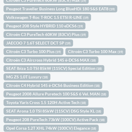
Citroën C3 PureTech 60KW (83CV) Max
(19)
Peugeot Traveller Business Long BlueHDi 180 S&S EAT8
(19)
Volkswagen T-Roc T-ROC 1.5 ETSI R-LINE
(19)
Peugeot 208 Style HYBRID 110 eDCS6
(19)
Citroën C3 PureTech 60KW (83CV) Plus
(19)
JAECOO 7 1.6T SELECT DCT 5P
(19)
Citroën C3 Turbo 100 Plus
Citroën C3 Turbo 100 Max
(19)
(19)
Citroën C3 Aircross Hybrid 145 ë-DCS6 MAX
(18)
SEAT Ibiza 1.0 TSI 85kW (115CV) Special Edition
(18)
MG ZS 1.0T Luxury
(18)
Citroën C4 Hybrid 145 ë-DCS6 Business Edition
(18)
Peugeot 2008 Allure Puretech 100 S&S 6 Vel. MAN
(18)
Toyota Yaris Cross 1.5 120H Active Tech
(18)
SEAT Arona 1.0 TSI 85kW (115CV) DSG Style XL
(18)
Peugeot 208 PureTech 73kW (100CV) Active Pack
(18)
Opel Corsa 1.2T XHL 74kW (100CV) Elegance
(18)