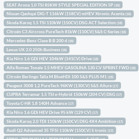
SEAT Arona 1.0 TSI 85KW STYLE SPECIAL EDITION 5P
(18)
Nissan Qashqai DIG-T 116kW (158CV) mHEV Xtronic Acenta
(18)
Skoda Karoq 1.5 TSI 110kW (150CV) DSG ACT Selection
(18)
Citroën C3 Aircross PureTech 81kW (110CV) S&S C-Series
(18)
Mercedes-Benz Clase B B 200 d
(18)
Lexus UX 2.0 250h Business
(18)
Kia Niro 1.6 GDi HEV 104kW (141CV) Drive
(18)
Alfa Romeo Tonale 1.5 MHEV GASOLINA 130 CV SPRINT FWD
(18)
Citroën Berlingo Talla M BlueHDi 100 S&S PLUS M1
(18)
Peugeot 3008 1.2 PureTech 96KW (130CV) S&S Allure
(17)
CUPRA Terramar 1.5 TSI e-Hybrid 150kW (204 CV) DSG
(17)
Toyota C-HR 1.8 140H Advance
(17)
Kia Niro 1.6 GDi HEV Drive 95 kW (129 CV)
(17)
Skoda Karoq 2.0 TDI 110kW (150CV) DSG 4X4 Ambition
(17)
Audi Q2 Advanced 35 TFSI 110kW (150CV) S tronic
(17)