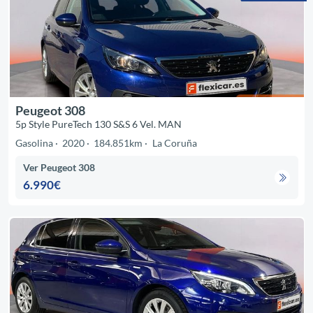
Peugeot 308
5p Style PureTech 130 S&S 6 Vel. MAN
Gasolina
2020
184.851km
La Coruña
Ver Peugeot 308
6.990€