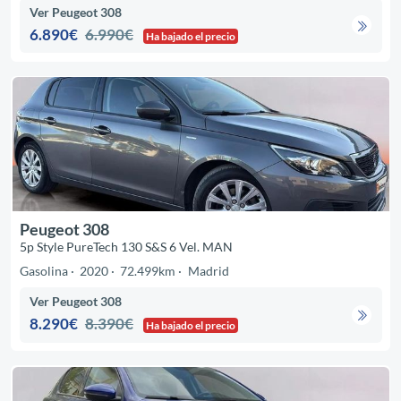
Ver Peugeot 308
6.890€
6.990€
Ha bajado el precio
Peugeot 308
5p Style PureTech 130 S&S 6 Vel. MAN
Gasolina
2020
72.499km
Madrid
Ver Peugeot 308
8.290€
8.390€
Ha bajado el precio