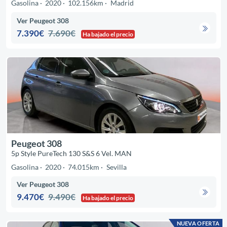
Gasolina
2020
102.156km
Madrid
Ver Peugeot 308
7.390€
7.690€
Ha bajado el precio
Peugeot 308
5p Style PureTech 130 S&S 6 Vel. MAN
Gasolina
2020
74.015km
Sevilla
Ver Peugeot 308
9.470€
9.490€
Ha bajado el precio
NUEVA OFERTA