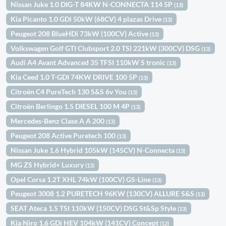
Nissan Juke 1.0 DIG-T 84KW N-CONNECTA 114 5P
(13)
Kia Picanto 1.0 GDi 50kW (68CV) 4 plazas Drive
(13)
Peugeot 208 BlueHDi 73kW (100CV) Active
(13)
Volkswagen Golf GTI Clubsport 2.0 TSI 221kW (300CV) DSG
(13)
Audi A4 Avant Advanced 35 TFSI 110kW S tronic
(13)
Kia Ceed 1.0 T-GDI 74KW DRIVE 100 5P
(13)
Citroën C4 PureTech 130 S&S 6v You
(13)
Citroën Berlingo 1.5 DIESEL 100 M 4P
(13)
Mercedes-Benz Clase A A 200
(13)
Peugeot 208 Active Puretech 100
(13)
Nissan Juke 1.6 Hybrid 105kW (145CV) N-Connecta
(13)
MG ZS Hybrid+ Luxury
(13)
Opel Corsa 1.2T XHL 74kW (100CV) GS-Line
(13)
Peugeot 3008 1.2 PURETECH 96KW (130CV) ALLURE S&S
(13)
SEAT Ateca 1.5 TSI 110kW (150CV) DSG St&Sp Style
(13)
Kia Niro 1.6 GDi HEV 104kW (141CV) Concept
(12)