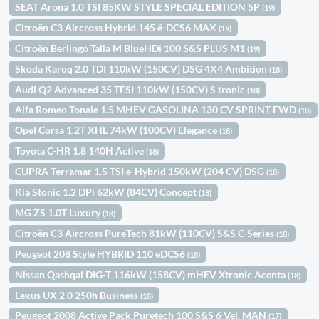
SEAT Arona 1.0 TSI 85KW STYLE SPECIAL EDITION 5P
(19)
Citroën C3 Aircross Hybrid 145 ë-DCS6 MAX
(19)
Citroën Berlingo Talla M BlueHDi 100 S&S PLUS M1
(19)
Skoda Karoq 2.0 TDI 110kW (150CV) DSG 4X4 Ambition
(18)
Audi Q2 Advanced 35 TFSI 110kW (150CV) S tronic
(18)
Alfa Romeo Tonale 1.5 MHEV GASOLINA 130 CV SPRINT FWD
(18)
Opel Corsa 1.2T XHL 74kW (100CV) Elegance
(18)
Toyota C-HR 1.8 140H Active
(18)
CUPRA Terramar 1.5 TSI e-Hybrid 150kW (204 CV) DSG
(18)
Kia Stonic 1.2 DPi 62kW (84CV) Concept
(18)
MG ZS 1.0T Luxury
(18)
Citroën C3 Aircross PureTech 81kW (110CV) S&S C-Series
(18)
Peugeot 208 Style HYBRID 110 eDCS6
(18)
Nissan Qashqai DIG-T 116kW (158CV) mHEV Xtronic Acenta
(18)
Lexus UX 2.0 250h Business
(18)
Peugeot 2008 Active Pack Puretech 100 S&S 6 Vel. MAN
(17)