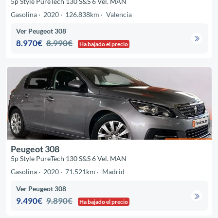
5p Style PureTech 130 S&S 6 Vel. MAN
Gasolina
2020
126.838km
Valencia
Ver Peugeot 308
8.970€
8.990€
Ha bajado el precio
Peugeot 308
5p Style PureTech 130 S&S 6 Vel. MAN
Gasolina
2020
71.521km
Madrid
Ver Peugeot 308
9.490€
9.890€
Ha bajado el precio