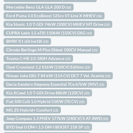
Mercedes-Benz GLA GLA 200 D
(16)
Ford Puma 1.0 EcoBoost 125cv ST-Line X MHEV
(16)
Kia Stonic 1.0 T-GDi 74kW (100CV) MHEV MT Drive
(15)
CUPRA León 1.5 eTSI 110kW (150CV) DSG
(15)
BMW X1 sDrive18i
(15)
Citroën Berlingo M Plus Diésel 100CV Manual
(15)
Toyota C-HR 2.0 180H Advance
(15)
Opel Crossland 1.2 81kW (110CV) Edition
(15)
Nissan Juke DIG-T 84 kW (114 CV) DCT 7 Vel. Acenta
(15)
Dacia Sandero Stepway Essential TCe 67kW (90V)
(15)
Kia XCeed 1.0 T-GDi Drive 88kW (120CV)
(15)
Fiat 500 Cult 1.0 Hybrid 51KW (70 CV)
(15)
MG ZS Hybrid+ Comfort
(15)
Jeep Compass 1.3 PHEV 177kW (240CV) S AT AWD
(15)
BYD Seal U DM-i 1.5 DM-I BOOST 218 5P
(15)