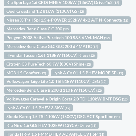
Kia Sportage 1.6 CRDi MHEV 100kW (136CV) Drive 4x2
(12)
Opel Crossland 1.2 81kW (110CV) GS
(12)
Nissan X-Trail 5pl 1.5 e-POWER 152kW 4x2 A/T N-Connecta
(12)
Mercedes-Benz Clase C C 200
(12)
Peugeot 2008 Active Puretech 100 S&S 6 Vel. MAN
(12)
Mercedes-Benz Clase GLC GLC 200 d 4MATIC
(12)
Hyundai Tucson 1.6T 118kW (160CV) Klass
(12)
Citroën C3 PureTech 60KW (83CV) Shine
(12)
MG3 1.5 Comfort
Lynk & Co 01 1.5 PHEV MORE 5P
(12)
(12)
Volkswagen Taigo Life 1.0 TSI 81kW (110CV) DSG
(12)
Mercedes-Benz Clase B 200 d 110 kW (150 CV)
(12)
Volkswagen Caravelle Origin Corta 2.0 TDI 110kW BMT DSG
(12)
Lynk & Co 01 1.5 PHEV 3.3kW
(12)
Skoda Karoq 1.5 TSI 110kW (150CV) DSG ACT Sportline
(11)
Kia Niro 1.6 GDi HEV 102kW (139CV) Drive
(11)
Honda HR-V 1.5 I-MMD HEV ADVANCE CVT 5P
(11)