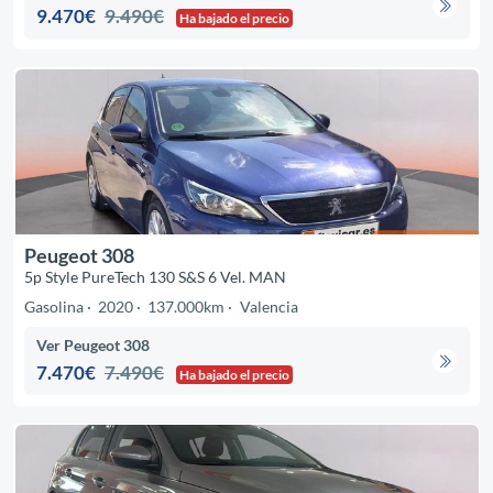
9.470€
9.490€
Ha bajado el precio
Peugeot 308
5p Style PureTech 130 S&S 6 Vel. MAN
Gasolina
2020
137.000km
Valencia
Ver Peugeot 308
7.470€
7.490€
Ha bajado el precio