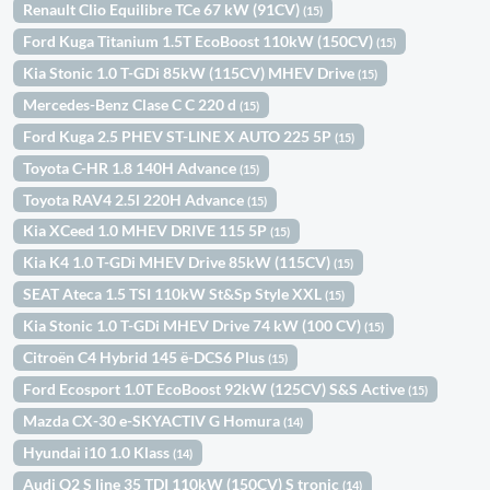
Renault Clio Equilibre TCe 67 kW (91CV)
(15)
Ford Kuga Titanium 1.5T EcoBoost 110kW (150CV)
(15)
Kia Stonic 1.0 T-GDi 85kW (115CV) MHEV Drive
(15)
Mercedes-Benz Clase C C 220 d
(15)
Ford Kuga 2.5 PHEV ST-LINE X AUTO 225 5P
(15)
Toyota C-HR 1.8 140H Advance
(15)
Toyota RAV4 2.5l 220H Advance
(15)
Kia XCeed 1.0 MHEV DRIVE 115 5P
(15)
Kia K4 1.0 T-GDi MHEV Drive 85kW (115CV)
(15)
SEAT Ateca 1.5 TSI 110kW St&Sp Style XXL
(15)
Kia Stonic 1.0 T-GDi MHEV Drive 74 kW (100 CV)
(15)
Citroën C4 Hybrid 145 ë-DCS6 Plus
(15)
Ford Ecosport 1.0T EcoBoost 92kW (125CV) S&S Active
(15)
Mazda CX-30 e-SKYACTIV G Homura
(14)
Hyundai i10 1.0 Klass
(14)
Audi Q2 S line 35 TDI 110kW (150CV) S tronic
(14)