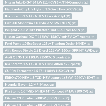
Nissan Juke DIG-T 84 kW (114 CV) 6M/T N-Connecta
(22)
Fiat Panda City Life Hybrid 1.0 Gse 51kw (70CV)
(22)
Kia Sorento 1.6 T-GDi HEV Drive 4x2 7pl
(22)
Fiat 500 Monotrim 1.0 Hybrid 51KW (70 CV)
(22)
Peugeot 2008 Allure Puretech 100 S&S 6 Vel. MAN
(21)
Nissan Qashqai DIG-T 116kW (158CV) mHEV CVT Acenta
(21)
Ford Puma 1.0 EcoBoost 125cv Titanium Design MHEV
(21)
Alfa Romeo Stelvio 2.2 Diesel 118kW (160cv) SPRINT RWD
(21)
Audi Q3 35 TDI 110kW (150CV) S tronic
(21)
Kia Sorento 1.6 T-GDi HEV Plus Edition 4x2 7pl
(21)
CUPRA Formentor 1.5 TSI 110kW (150 CV)
(21)
EBRO s700 HEV 1.5 TGDI HEV Luxury 165kW (224CV) 1DHT
(21)
Hyundai Bayon 1.2 MPI Maxx
(21)
Kia Stonic 1.0 T-GDi MHEV MT Concept 74 kW (100 CV)
(21)
Citroën C3 PureTech 60KW (83CV) Plus
(20)
Citroën C3 PureTech 60KW (83CV) Max
(20)