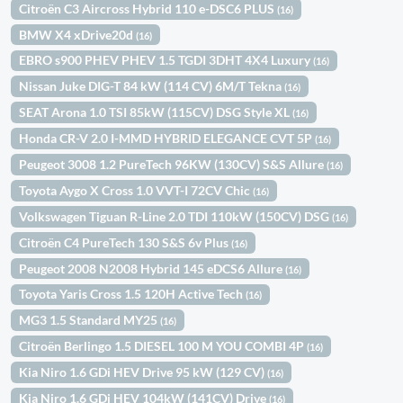
Citroën C3 Aircross Hybrid 110 e-DSC6 PLUS
(16)
BMW X4 xDrive20d
(16)
EBRO s900 PHEV PHEV 1.5 TGDI 3DHT 4X4 Luxury
(16)
Nissan Juke DIG-T 84 kW (114 CV) 6M/T Tekna
(16)
SEAT Arona 1.0 TSI 85kW (115CV) DSG Style XL
(16)
Honda CR-V 2.0 I-MMD HYBRID ELEGANCE CVT 5P
(16)
Peugeot 3008 1.2 PureTech 96KW (130CV) S&S Allure
(16)
Toyota Aygo X Cross 1.0 VVT-I 72CV Chic
(16)
Volkswagen Tiguan R-Line 2.0 TDI 110kW (150CV) DSG
(16)
Citroën C4 PureTech 130 S&S 6v Plus
(16)
Peugeot 2008 N2008 Hybrid 145 eDCS6 Allure
(16)
Toyota Yaris Cross 1.5 120H Active Tech
(16)
MG3 1.5 Standard MY25
(16)
Citroën Berlingo 1.5 DIESEL 100 M YOU COMBI 4P
(16)
Kia Niro 1.6 GDi HEV Drive 95 kW (129 CV)
(16)
Kia Niro 1.6 GDi HEV 104kW (141CV) Drive
(16)