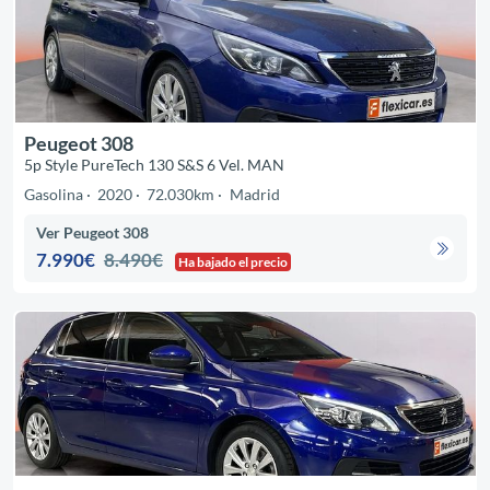
Peugeot 308
5p Style PureTech 130 S&S 6 Vel. MAN
Gasolina
2020
72.030km
Madrid
Ver Peugeot 308
7.990€
8.490€
Ha bajado el precio