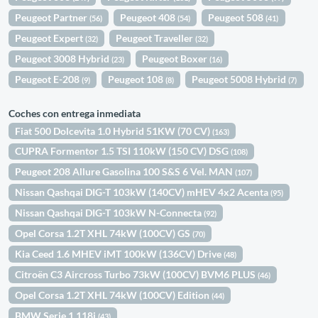
Peugeot Partner
Peugeot 408
Peugeot 508
(56)
(54)
(41)
Peugeot Expert
Peugeot Traveller
(32)
(32)
Peugeot 3008 Hybrid
Peugeot Boxer
(23)
(16)
Peugeot E-208
Peugeot 108
Peugeot 5008 Hybrid
(9)
(8)
(7)
Coches con entrega inmediata
Fiat 500 Dolcevita 1.0 Hybrid 51KW (70 CV)
(163)
CUPRA Formentor 1.5 TSI 110kW (150 CV) DSG
(108)
Peugeot 208 Allure Gasolina 100 S&S 6 Vel. MAN
(107)
Nissan Qashqai DIG-T 103kW (140CV) mHEV 4x2 Acenta
(95)
Nissan Qashqai DIG-T 103kW N-Connecta
(92)
Opel Corsa 1.2T XHL 74kW (100CV) GS
(70)
Kia Ceed 1.6 MHEV iMT 100kW (136CV) Drive
(48)
Citroën C3 Aircross Turbo 73kW (100CV) BVM6 PLUS
(46)
Opel Corsa 1.2T XHL 74kW (100CV) Edition
(44)
BMW Serie 1 118i
(43)