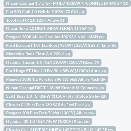
Nissan Qashqai 1.3 DIG-T MHEV 103KW N-CONNECTA 140 5P
(32)
Fiat 500 Club 1.0 Hybrid 51KW (70 CV)
(31)
Toyota C-HR 1.8 125H Active
(31)
Nissan Juke 1.0 DIG-T 84KW TEKNA 114 5P
(30)
Peugeot 2008 Allure Gasolina 100 S&S 6 Vel. MAN
(30)
Ford Ecosport 1.0T EcoBoost 92kW (125CV) S&S ST Line
(30)
Mercedes-Benz Clase A A 200 d
(29)
Hyundai Tucson 1.6 TGDI 110kW (150CV) Klass
(29)
Ford Kuga ST-Line 2.0 EcoBlue 88kW (120CV) Auto
(29)
Peugeot 3008 1.2 PureTech 96KW S&S Allure Pack
(29)
Nissan Qashqai DIG-T 116kW Xtronic N-Connecta
(29)
SEAT Ibiza 1.0 TSI 85kW (115CV) Start&Stop Style+
(28)
Citroën C4 PureTech 130 S&S 6v Feel Pack
(27)
Peugeot 208 PureTech 73kW (100CV) Allure
(26)
Hyundai i20 1.0 TGDI 74kW (100CV) Klass
(26)
Citroën C4 1.2 HYBRID MHEV 145 EDCS6 PLUS 145 5P
(26)