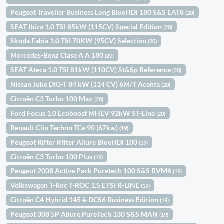
Peugeot Traveller Business Long BlueHDi 180 S&S EAT8
(20)
SEAT Ibiza 1.0 TSI 85kW (115CV) Special Edition
(20)
Skoda Fabia 1.0 TSI 70KW (95CV) Selection
(20)
Mercedes-Benz Clase A A 180
(20)
SEAT Ateca 1.0 TSI 81kW (110CV) St&Sp Reference
(20)
Nissan Juke DIG-T 84 kW (114 CV) 6M/T Acenta
(20)
Citroën C3 Turbo 100 Max
(20)
Ford Focus 1.0 Ecoboost MHEV 92kW ST-Line
(20)
Renault Clio Techno TCe 90 (67kw)
(19)
Peugeot Rifter Rifter Allure BlueHDi 100
(19)
Citroën C3 Turbo 100 Plus
(19)
Peugeot 2008 Active Pack Puretech 100 S&S BVM6
(19)
Volkswagen T-Roc T-ROC 1.5 ETSI R-LINE
(19)
Citroën C4 Hybrid 145 ë-DCS6 Business Edition
(19)
Peugeot 308 5P Allure PureTech 130 S&S MAN
(19)