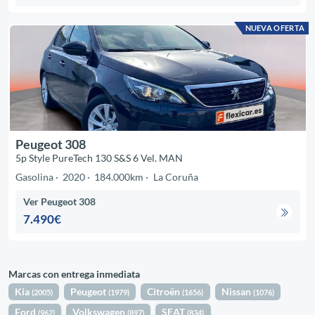
NUEVA OFERTA
Peugeot 308
5p Style PureTech 130 S&S 6 Vel. MAN
Gasolina
2020
184.000km
La Coruña
Ver Peugeot 308
7.490€
Marcas con entrega inmediata
Kia
Peugeot
Citroën
Nissan
(2005)
(1979)
(1656)
(1076)
Ford
Volkswagen
SEAT
(962)
(897)
(834)