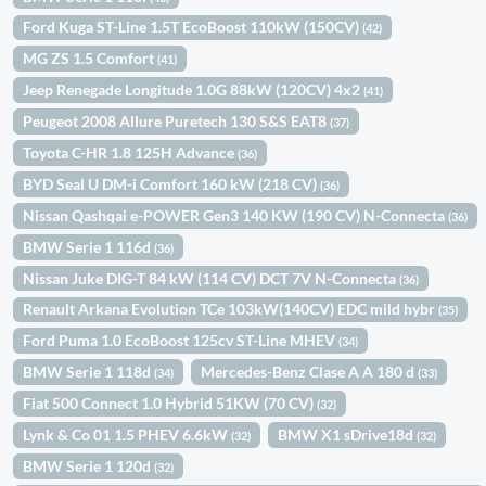
Ford Kuga ST-Line 1.5T EcoBoost 110kW (150CV)
(42)
MG ZS 1.5 Comfort
(41)
Jeep Renegade Longitude 1.0G 88kW (120CV) 4x2
(41)
Peugeot 2008 Allure Puretech 130 S&S EAT8
(37)
Toyota C-HR 1.8 125H Advance
(36)
BYD Seal U DM-i Comfort 160 kW (218 CV)
(36)
Nissan Qashqai e-POWER Gen3 140 KW (190 CV) N-Connecta
(36)
BMW Serie 1 116d
(36)
Nissan Juke DIG-T 84 kW (114 CV) DCT 7V N-Connecta
(36)
Renault Arkana Evolution TCe 103kW(140CV) EDC mild hybr
(35)
Ford Puma 1.0 EcoBoost 125cv ST-Line MHEV
(34)
BMW Serie 1 118d
Mercedes-Benz Clase A A 180 d
(34)
(33)
Fiat 500 Connect 1.0 Hybrid 51KW (70 CV)
(32)
Lynk & Co 01 1.5 PHEV 6.6kW
BMW X1 sDrive18d
(32)
(32)
BMW Serie 1 120d
(32)