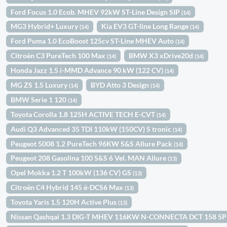
Ford Focus 1.0 Ecob. MHEV 92kW ST-Line Design SIP
(14)
MG3 Hybrid+ Luxury
Kia EV3 GT-line Long Range
(14)
(14)
Ford Puma 1.0 EcoBoost 125cv ST-Line MHEV Auto
(14)
Citroën C3 PureTech 100 Max
BMW X3 xDrive20d
(14)
(14)
Honda Jazz 1.5 i-MMD Advance 90 kW (122 CV)
(14)
MG ZS 1.5 Luxury
BYD Atto 3 Design
(14)
(14)
BMW Serie 1 120
(14)
Toyota Corolla 1.8 125H ACTIVE TECH E-CVT
(14)
Audi Q3 Advanced 35 TDI 110kW (150CV) S tronic
(14)
Peugeot 5008 1.2 PureTech 96KW S&S Allure Pack
(14)
Peugeot 208 Gasolina 100 S&S 6 Vel. MAN Allure
(13)
Opel Mokka 1.2 T 100kW (136 CV) GS
(13)
Citroën C4 Hybrid 145 ë-DCS6 Max
(13)
Toyota Yaris 1.5 120H Active Plus
(13)
Nissan Qashqai 1.3 DIG-T MHEV 116KW N-CONNECTA DCT 158 5