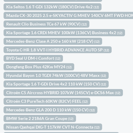
Kia Seltos 1.6 T-GDi 132kW (180CV) Drive 4x2
(12)
Mazda CX-30 2025 2.5 e-SKYACTIV G MHEV 140CV 6MT FWD H
Renault Clio Business TCe 67 kW (90CV)
(12)
Kia Sportage 1.6 CRDi MHEV 100kW (136CV) Business 4x2
(12)
Mercedes-Benz Clase A 250 e 160 kW (218 CV)
(12)
Toyota C-HR 1.8 VVT-I HYBRID ADVANCE AUTO 5P
(12)
BYD Seal U DM-i Comfort
(12)
Dongfeng Box Plus 42Kw MY24
(12)
Hyundai Bayon 1.0 TGDI 74kW (100CV) 48V Maxx
(12)
Kia Sportage 1.6 T-GDi Drive 4x2 110 kW (150 CV)
(12)
Citroën C5 Aircross HYBRID 107kW (145CV) e-DCS6 Max
(12)
Citroën C3 PureTech 60KW (82CV) FEEL
(12)
Mercedes-Benz GLA 200 D 110 kW (150 CV)
(12)
BMW Serie 2 218dA Gran Coupe
(12)
Nissan Qashqai DIG-T 117kW CVT N-Connecta
(12)