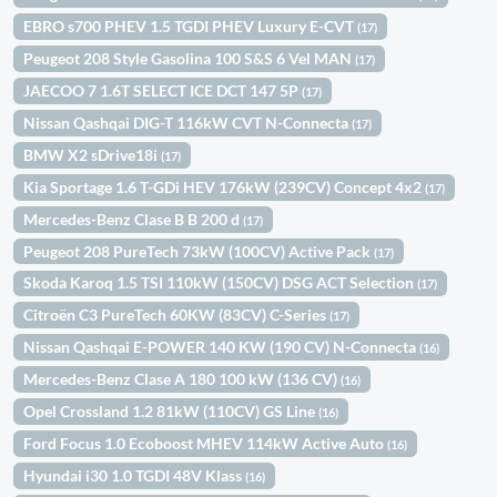
EBRO s700 PHEV 1.5 TGDI PHEV Luxury E-CVT
(17)
Peugeot 208 Style Gasolina 100 S&S 6 Vel MAN
(17)
JAECOO 7 1.6T SELECT ICE DCT 147 5P
(17)
Nissan Qashqai DIG-T 116kW CVT N-Connecta
(17)
BMW X2 sDrive18i
(17)
Kia Sportage 1.6 T-GDi HEV 176kW (239CV) Concept 4x2
(17)
Mercedes-Benz Clase B B 200 d
(17)
Peugeot 208 PureTech 73kW (100CV) Active Pack
(17)
Skoda Karoq 1.5 TSI 110kW (150CV) DSG ACT Selection
(17)
Citroën C3 PureTech 60KW (83CV) C-Series
(17)
Nissan Qashqai E-POWER 140 KW (190 CV) N-Connecta
(16)
Mercedes-Benz Clase A 180 100 kW (136 CV)
(16)
Opel Crossland 1.2 81kW (110CV) GS Line
(16)
Ford Focus 1.0 Ecoboost MHEV 114kW Active Auto
(16)
Hyundai i30 1.0 TGDI 48V Klass
(16)