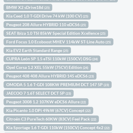
BMW X2 sDrive18d
(25)
Kia Ceed 1.0 T-GDI Drive 74 kW (100 CV)
(25)
Peugeot 208 Allure HYBRID 110 eDCS6
(25)
SEAT Ibiza 1.0 TSI 85kW Special Edition Xcellence
(25)
Ford Focus 1.0 Ecoboost MHEV 114kW ST-Line Auto
(25)
Kia EV2 Earth Standard Range
(25)
CUPRA León SP 1.5 eTSI 110kW (150CV) DSG
(24)
Opel Corsa 1.2 XEL 55kW (75CV) Edition
(24)
Peugeot 408 408 Allure HYBRID 145 eDCS6
(23)
OMODA 5 1.6 T-GDI 108KW PREMIUM DCT 147 5P
(23)
JAECOO 7 1.6T SELECT DCT 5P
(23)
Peugeot 3008 1.2 107KW eDCS6 Allure
(22)
Kia Picanto 1.0 DPi 49kW (67CV) Concept
(22)
Citroën C3 PureTech 60KW (83CV) Feel Pack
(22)
Kia Sportage 1.6 T-GDi 110kW (150CV) Concept 4x2
(22)