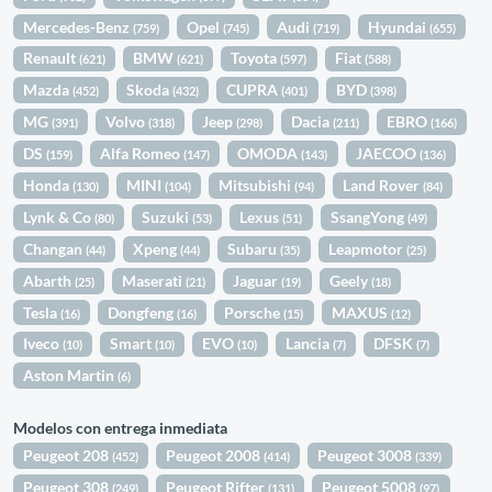
Mercedes-Benz
Opel
Audi
Hyundai
(759)
(745)
(719)
(655)
Renault
BMW
Toyota
Fiat
(621)
(621)
(597)
(588)
Mazda
Skoda
CUPRA
BYD
(452)
(432)
(401)
(398)
MG
Volvo
Jeep
Dacia
EBRO
(391)
(318)
(298)
(211)
(166)
DS
Alfa Romeo
OMODA
JAECOO
(159)
(147)
(143)
(136)
Honda
MINI
Mitsubishi
Land Rover
(130)
(104)
(94)
(84)
Lynk & Co
Suzuki
Lexus
SsangYong
(80)
(53)
(51)
(49)
Changan
Xpeng
Subaru
Leapmotor
(44)
(44)
(35)
(25)
Abarth
Maserati
Jaguar
Geely
(25)
(21)
(19)
(18)
Tesla
Dongfeng
Porsche
MAXUS
(16)
(16)
(15)
(12)
Iveco
Smart
EVO
Lancia
DFSK
(10)
(10)
(10)
(7)
(7)
Aston Martin
(6)
Modelos con entrega inmediata
Peugeot 208
Peugeot 2008
Peugeot 3008
(452)
(414)
(339)
Peugeot 308
Peugeot Rifter
Peugeot 5008
(249)
(131)
(97)