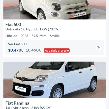
Fiat 500
Dolcevita 1.0 Hybrid 51KW (70 CV)
Híbrido
2023
59.519km
Sevilla
Ver Fiat 500
10.470€
10.490€
Ha bajado el precio
Fiat Pandina
1.0 Hybrid Icon 48 kW (65 CV)