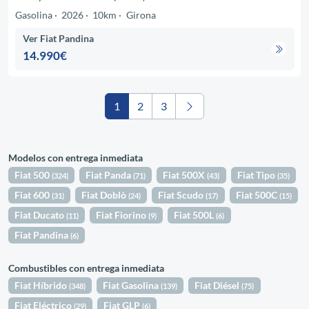
Gasolina
2026
10km
Girona
Ver Fiat Pandina
14.990€
1
2
3
Modelos con entrega inmediata
Fiat 500
Fiat Panda
Fiat 500X
Fiat Tipo
(324)
(71)
(43)
(35)
Fiat 600
Fiat Doblò
Fiat Scudo
Fiat 500C
(31)
(24)
(17)
(15)
Fiat Ducato
Fiat Fiorino
Fiat 500L
(11)
(9)
(6)
Fiat Pandina
(6)
Combustibles con entrega inmediata
Fiat Híbrido
Fiat Gasolina
Fiat Diésel
(348)
(139)
(75)
Fiat Eléctrico
Fiat GLP
(29)
(6)