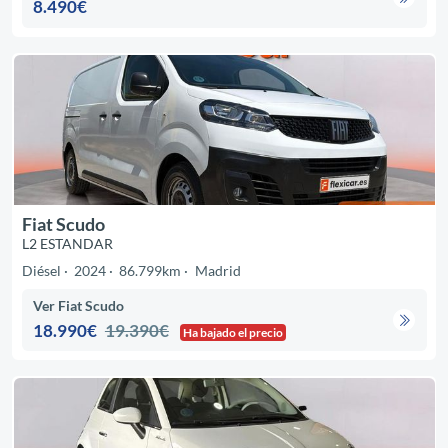
8.490€
Fiat Scudo
L2 ESTANDAR
Diésel
2024
86.799km
Madrid
Ver Fiat Scudo
18.990€
19.390€
Ha bajado el precio