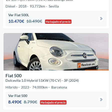
Diésel
2018
93.772km
Sevilla
Ver Fiat 500L
10.470€
10.490€
Ha bajado el precio
Fiat 500
Dolcevita 1.0 Hybrid 51KW (70 CV) - 3P (2024)
Híbrido
2023
74.000km
Barcelona
Ver Fiat 500
8.490€
8.790€
Ha bajado el precio