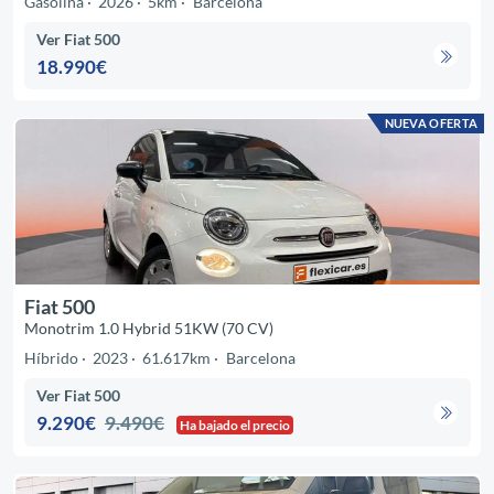
Gasolina
2026
5km
Barcelona
Ver Fiat 500
18.990€
NUEVA OFERTA
Fiat 500
Monotrim 1.0 Hybrid 51KW (70 CV)
Híbrido
2023
61.617km
Barcelona
Ver Fiat 500
9.290€
9.490€
Ha bajado el precio