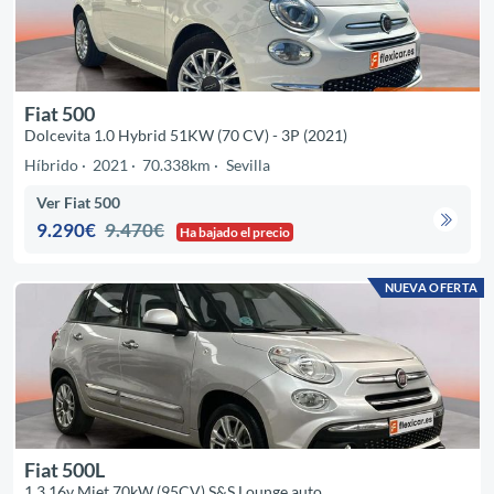
Fiat 500
Dolcevita 1.0 Hybrid 51KW (70 CV) - 3P (2021)
Híbrido
2021
70.338km
Sevilla
Ver Fiat 500
9.290€
9.470€
Ha bajado el precio
NUEVA OFERTA
Fiat 500L
1.3 16v Mjet 70kW (95CV) S&S Lounge auto