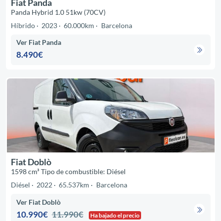
Fiat Panda
Panda Hybrid 1.0 51kw (70CV)
Híbrido
2023
60.000km
Barcelona
Ver Fiat Panda
8.490€
Fiat Doblò
1598 cm³ Tipo de combustible: Diésel
Diésel
2022
65.537km
Barcelona
Ver Fiat Doblò
10.990€
11.990€
Ha bajado el precio