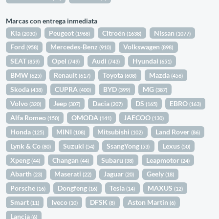
Marcas con entrega inmediata
Kia
Peugeot
Citroën
Nissan
(2030)
(1968)
(1638)
(1077)
Ford
Mercedes-Benz
Volkswagen
(958)
(910)
(898)
SEAT
Opel
Audi
Hyundai
(859)
(749)
(743)
(651)
BMW
Renault
Toyota
Mazda
(625)
(617)
(608)
(456)
Skoda
CUPRA
BYD
MG
(438)
(400)
(399)
(387)
Volvo
Jeep
Dacia
DS
EBRO
(320)
(307)
(207)
(165)
(163)
Alfa Romeo
OMODA
JAECOO
(150)
(141)
(130)
Honda
MINI
Mitsubishi
Land Rover
(125)
(108)
(102)
(86)
Lynk & Co
Suzuki
SsangYong
Lexus
(80)
(54)
(53)
(50)
Xpeng
Changan
Subaru
Leapmotor
(44)
(44)
(38)
(24)
Abarth
Maserati
Jaguar
Geely
(23)
(22)
(20)
(18)
Porsche
Dongfeng
Tesla
MAXUS
(16)
(16)
(14)
(12)
Smart
Iveco
DFSK
Aston Martin
(11)
(10)
(8)
(6)
Lancia
(6)