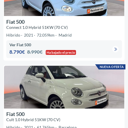
Fiat 500
Connect 1.0 Hybrid 51KW (70 CV)
Híbrido
2021
72.059km
Madrid
Ver Fiat 500
8.790€
8.990€
Ha bajado el precio
NUEVA OFERTA
Fiat 500
Cult 1.0 Hybrid 51KW (70 CV)
Híbrido
2021
61.765km
Barcelona