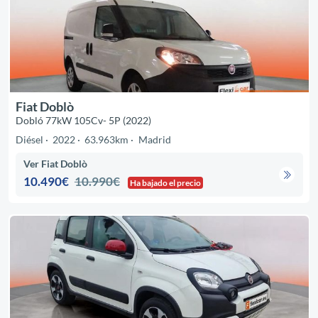
Fiat Doblò
Dobló 77kW 105Cv- 5P (2022)
Diésel
2022
63.963km
Madrid
Ver Fiat Doblò
10.490€
10.990€
Ha bajado el precio