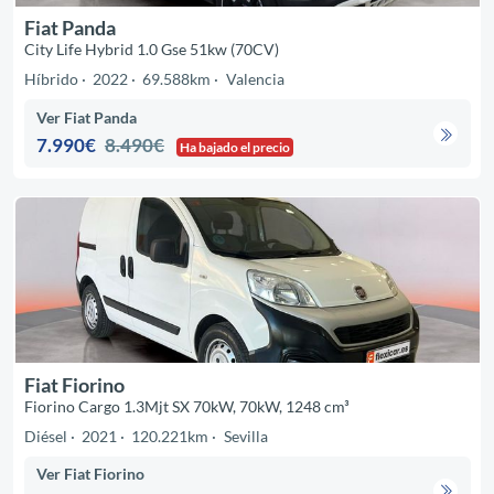
Fiat Panda
City Life Hybrid 1.0 Gse 51kw (70CV)
Híbrido
2022
69.588km
Valencia
Ver Fiat Panda
7.990€
8.490€
Ha bajado el precio
Fiat Fiorino
Fiorino Cargo 1.3Mjt SX 70kW, 70kW, 1248 cm³
Diésel
2021
120.221km
Sevilla
Ver Fiat Fiorino