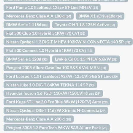
Ford Puma 1.0 EcoBoost 125cv ST-Line MHEV
(35)
Mercedes-Benz Clase A A 180 d
BMW X1 sDrive18d
(34)
(34)
BMW Serie 1 118d
Toyota C-HR 1.8 125H Active
(34)
(33)
Fiat 500 Club 1.0 Hybrid 51KW (70 CV)
(32)
Nissan Qashqai 1.3 DIG-T MHEV 103KW N-CONNECTA 140 5P
(32)
Fiat 500 Connect 1.0 Hybrid 51KW (70 CV)
(32)
BMW Serie 1 120d
Lynk & Co 01 1.5 PHEV 6.6kW
(32)
(32)
Peugeot 2008 Allure Gasolina 100 S&S 6 Vel. MAN
(31)
Ford Ecosport 1.0T EcoBoost 92kW (125CV) S&S ST Line
(30)
Nissan Juke 1.0 DIG-T 84KW TEKNA 114 5P
(30)
Hyundai Tucson 1.6 TGDI 110kW (150CV) Klass
(29)
Ford Kuga ST-Line 2.0 EcoBlue 88kW (120CV) Auto
(29)
Nissan Qashqai DIG-T 116kW Xtronic N-Connecta
(29)
Mercedes-Benz Clase A A 200 d
(28)
Peugeot 3008 1.2 PureTech 96KW S&S Allure Pack
(28)