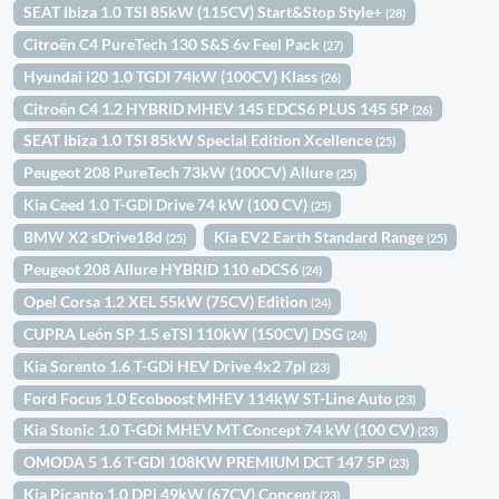
SEAT Ibiza 1.0 TSI 85kW (115CV) Start&Stop Style+
(28)
Citroën C4 PureTech 130 S&S 6v Feel Pack
(27)
Hyundai i20 1.0 TGDI 74kW (100CV) Klass
(26)
Citroën C4 1.2 HYBRID MHEV 145 EDCS6 PLUS 145 5P
(26)
SEAT Ibiza 1.0 TSI 85kW Special Edition Xcellence
(25)
Peugeot 208 PureTech 73kW (100CV) Allure
(25)
Kia Ceed 1.0 T-GDI Drive 74 kW (100 CV)
(25)
BMW X2 sDrive18d
Kia EV2 Earth Standard Range
(25)
(25)
Peugeot 208 Allure HYBRID 110 eDCS6
(24)
Opel Corsa 1.2 XEL 55kW (75CV) Edition
(24)
CUPRA León SP 1.5 eTSI 110kW (150CV) DSG
(24)
Kia Sorento 1.6 T-GDi HEV Drive 4x2 7pl
(23)
Ford Focus 1.0 Ecoboost MHEV 114kW ST-Line Auto
(23)
Kia Stonic 1.0 T-GDi MHEV MT Concept 74 kW (100 CV)
(23)
OMODA 5 1.6 T-GDI 108KW PREMIUM DCT 147 5P
(23)
Kia Picanto 1.0 DPi 49kW (67CV) Concept
(23)