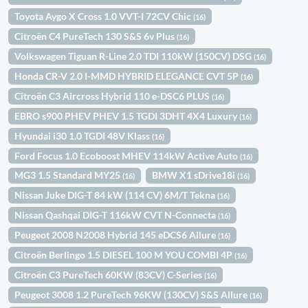
Toyota Aygo X Cross 1.0 VVT-I 72CV Chic
(16)
Citroën C4 PureTech 130 S&S 6v Plus
(16)
Volkswagen Tiguan R-Line 2.0 TDI 110kW (150CV) DSG
(16)
Honda CR-V 2.0 I-MMD HYBRID ELEGANCE CVT 5P
(16)
Citroën C3 Aircross Hybrid 110 e-DSC6 PLUS
(16)
EBRO s900 PHEV PHEV 1.5 TGDI 3DHT 4X4 Luxury
(16)
Hyundai i30 1.0 TGDI 48V Klass
(16)
Ford Focus 1.0 Ecoboost MHEV 114kW Active Auto
(16)
MG3 1.5 Standard MY25
BMW X1 sDrive18i
(16)
(16)
Nissan Juke DIG-T 84 kW (114 CV) 6M/T Tekna
(16)
Nissan Qashqai DIG-T 116kW CVT N-Connecta
(16)
Peugeot 2008 N2008 Hybrid 145 eDCS6 Allure
(16)
Citroën Berlingo 1.5 DIESEL 100 M YOU COMBI 4P
(16)
Citroën C3 PureTech 60KW (83CV) C-Series
(16)
Peugeot 3008 1.2 PureTech 96KW (130CV) S&S Allure
(16)