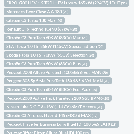
EBRO s700 HEV 1.5 TGDI HEV Luxury 165kW (224CV) 1DHT
(21)
Mercedes-Benz Clase A A 180
(20)
Citroën C3 Turbo 100 Max
(20)
Renault Clio Techno TCe 90 (67kw)
(20)
Citroën C3 PureTech 60KW (83CV) Max
(20)
SEAT Ibiza 1.0 TSI 85kW (115CV) Special Edition
(20)
Skoda Fabia 1.0 TSI 70KW (95CV) Selection
(20)
Citroën C3 PureTech 60KW (83CV) Plus
(20)
Peugeot 2008 Allure Puretech 100 S&S 6 Vel. MAN
(20)
Peugeot 308 5p Style PureTech 130 S&S 6 Vel. MAN
(20)
Citroën C3 PureTech 60KW (83CV) Feel Pack
(20)
Peugeot 2008 Active Pack Puretech 100 S&S BVM6
(20)
Nissan Juke DIG-T 84 kW (114 CV) 6M/T Acenta
(20)
Citroën C3 Aircross Hybrid 145 ë-DCS6 MAX
(19)
Peugeot Traveller Business Long BlueHDi 180 S&S EAT8
(19)
Peugeot Rifter Rifter Allure BlueHDi 100
(19)