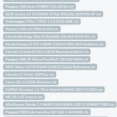
Peugeot 208 Style HYBRID 110 eDCS6
(19)
SEAT Arona 1.0 TSI 85KW STYLE SPECIAL EDITION 5P
(19)
Volkswagen T-Roc T-ROC 1.5 ETSI R-LINE
(19)
Toyota C-HR 1.8 140H Active
(19)
Citroën Berlingo Talla M BlueHDi 100 S&S PLUS M1
(19)
Skoda Karoq 2.0 TDI 110kW (150CV) DSG 4X4 Ambition
(19)
Citroën C4 Hybrid 145 ë-DCS6 Business Edition
(19)
Peugeot 308 5P Allure PureTech 130 S&S MAN
(19)
SEAT Ateca 1.0 TSI 81kW (110CV) St&Sp Reference
(19)
Citroën C3 Turbo 100 Plus
(19)
Lexus UX 2.0 250h Business
(18)
CUPRA Terramar 1.5 TSI e-Hybrid 150kW (204 CV) DSG
(18)
MG ZS 1.0T Luxury
(18)
Alfa Romeo Tonale 1.5 MHEV GASOLINA 130 CV SPRINT FWD
(18)
Peugeot 208 Style Gasolina 100 S&S 6 Vel MAN
(18)