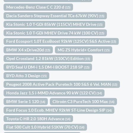
Mercedes-Benz Clase C C 220 d
(15)
Dacia Sandero Stepway Essential TCe 67kW (90V)
(15)
Kia Stonic 1.0 T-GDi 85kW (115CV) MHEV Drive
(15)
Kia Stonic 1.0 T-GDi MHEV Drive 74 kW (100 CV)
(15)
Ford Ecosport 1.0T EcoBoost 92kW (125CV) S&S Active
(15)
BMW X4 xDrive20d
MG ZS Hybrid+ Comfort
(15)
(15)
Opel Crossland 1.2 81kW (110CV) Edition
(15)
BYD Seal U DM-i 1.5 DM-I BOOST 218 5P
(15)
BYD Atto 3 Design
(15)
Peugeot 2008 Active Pack Puretech 100 S&S 6 Vel. MAN
(15)
Honda Jazz 1.5 i-MMD Advance 90 kW (122 CV)
(14)
BMW Serie 1 120
Citroën C3 PureTech 100 Max
(14)
(14)
Ford Focus 1.0 Ecob. MHEV 92kW ST-Line Design SIP
(14)
Toyota C-HR 2.0 180H Advance
(14)
Fiat 500 Cult 1.0 Hybrid 51KW (70 CV)
(14)