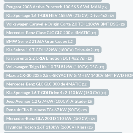
Peugeot 2008 Active Puretech 100 S&S 6 Vel. MAN
(12)
Kia Sportage 1.6 T-GDi HEV 158kW (215CV) Drive 4x2
(12)
Volkswagen Caravelle Origin Corta 2.0 TDI 110kW BMT DSG
(12)
Mercedes-Benz Clase GLC GLC 200 d 4MATIC
(12)
BMW Serie 2 218dA Gran Coupe
(12)
Kia Seltos 1.6 T-GDi 132kW (180CV) Drive 4x2
(12)
Kia Sorento 2.2 CRDi Emotion DCT 4x2 7pl
(12)
Volkswagen Taigo Life 1.0 TSI 81kW (110CV) DSG
(12)
Mazda CX-30 2025 2.5 e-SKYACTIV G MHEV 140CV 6MT FWD H
Mercedes-Benz GLC GLC 300 de 4MATIC
(12)
Kia Sportage 1.6 T-GDi Drive 4x2 110 kW (150 CV)
(12)
Jeep Avenger 1.2 G 74kW (100CV) Altitude
(12)
Renault Clio Business TCe 67 kW (90CV)
(12)
Mercedes-Benz GLA 200 D 110 kW (150 CV)
(12)
Hyundai Tucson 1.6T 118kW (160CV) Klass
(11)