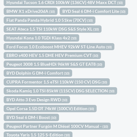
Hyundai Tucson 1.6 CRDI 100kW (136CV) 48V Maxx DCT
(10)
BMW X1 xDrive20dA
BYD Seal 6 DM-i Comfort Lite
(10)
(10)
Fiat Panda Panda Hybrid 1.0 51kw (70CV)
(10)
SEAT Ateca 1.5 TSI 110kW DSG S&S Style XL
(10)
Hyundai Kona 1.0 TGDi Klass 4x2
(10)
Ford Focus 1.0 Ecoboost MHEV 92kW ST-Line Auto
(10)
EBRO s400 HEV 1.5 DHE HEV Premium CVT
(10)
Peugeot 3008 1.5 BlueHDi 96kW S&S GT EAT8
(10)
BYD Dolphin G DM-i Comfort
(10)
CUPRA Formentor 1.5 eTSI 110kW (150 CV) DSG
(10)
Skoda Kamiq 1.0 TSI 85kW (115CV) DSG SELECTION
(10)
BYD Atto 3 Evo Design RWD
(10)
Opel Corsa 1.5D DT 74kW (100CV) Edition
(10)
BYD Seal 6 DM-i Boost
(10)
Peugeot Partner Furgón M Diésel 100CV Manual -
(10)
Toyota Yaris 1.5 125 S-Edition
(10)