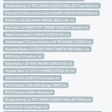
Skoda Karoq 1.5 TSI 110kW (150CV) DSG ACT Sportline
(11)
Citroën C3 Aircross PureTech 81kW (110CV) S&S Shine
(11)
Kia Niro 1.6 GDI PHEV DRIVE 183CV 5P
(11)
Kia Ceed 1.6 MHEV iMT 100kW (136CV) Concept
(11)
Opel Crossland 1.2 81kW (110CV) GS
(11)
Volkswagen T-Cross Advance 1.0 TSI 81kW (110CV)
(11)
Hyundai Bayon 1.0 TGDI 74kW (100CV) 48V Maxx
(11)
BYD Atto 3 Comfort
(10)
Opel Astra 1.2T XHT 96kW (130CV) GS
(10)
Toyota Yaris 1.5 VVT-I HYBRID STYLE 5P
(10)
Volvo XC40 2.0 B3 G Core Auto
(10)
BYD Sealion 7 83 kWh Design AWD
(10)
BYD Dolphin G DM-i Boost
(10)
Skoda Karoq 1.5 TSI 110kW (150CV) DSG ACT Plus
(10)
Kia EV3 Air Long Range
(10)