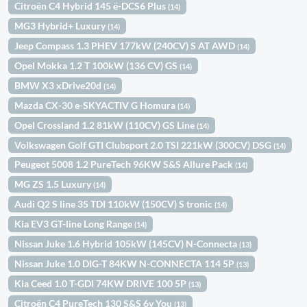
Citroën C4 Hybrid 145 ë-DCS6 Plus
(14)
MG3 Hybrid+ Luxury
(14)
Jeep Compass 1.3 PHEV 177kW (240CV) S AT AWD
(14)
Opel Mokka 1.2 T 100kW (136 CV) GS
(14)
BMW X3 xDrive20d
(14)
Mazda CX-30 e-SKYACTIV G Homura
(14)
Opel Crossland 1.2 81kW (110CV) GS Line
(14)
Volkswagen Golf GTI Clubsport 2.0 TSI 221kW (300CV) DSG
(14)
Peugeot 5008 1.2 PureTech 96KW S&S Allure Pack
(14)
MG ZS 1.5 Luxury
(14)
Audi Q2 S line 35 TDI 110kW (150CV) S tronic
(14)
Kia EV3 GT-line Long Range
(14)
Nissan Juke 1.6 Hybrid 105kW (145CV) N-Connecta
(13)
Nissan Juke 1.0 DIG-T 84KW N-CONNECTA 114 5P
(13)
Kia Ceed 1.0 T-GDI 74KW DRIVE 100 5P
(13)
Citroën C4 PureTech 130 S&S 6v You
(13)