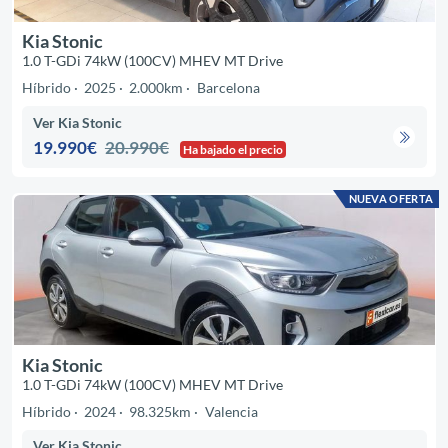
Kia Stonic
1.0 T-GDi 74kW (100CV) MHEV MT Drive
Híbrido
2025
2.000km
Barcelona
Ver Kia Stonic
19.990€
20.990€
Ha bajado el precio
NUEVA OFERTA
Kia Stonic
1.0 T-GDi 74kW (100CV) MHEV MT Drive
Híbrido
2024
98.325km
Valencia
Ver Kia Stonic