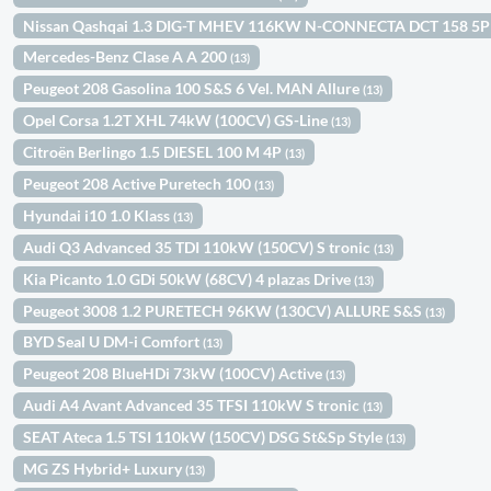
Nissan Qashqai 1.3 DIG-T MHEV 116KW N-CONNECTA DCT 158 5
Mercedes-Benz Clase A A 200
(13)
Peugeot 208 Gasolina 100 S&S 6 Vel. MAN Allure
(13)
Opel Corsa 1.2T XHL 74kW (100CV) GS-Line
(13)
Citroën Berlingo 1.5 DIESEL 100 M 4P
(13)
Peugeot 208 Active Puretech 100
(13)
Hyundai i10 1.0 Klass
(13)
Audi Q3 Advanced 35 TDI 110kW (150CV) S tronic
(13)
Kia Picanto 1.0 GDi 50kW (68CV) 4 plazas Drive
(13)
Peugeot 3008 1.2 PURETECH 96KW (130CV) ALLURE S&S
(13)
BYD Seal U DM-i Comfort
(13)
Peugeot 208 BlueHDi 73kW (100CV) Active
(13)
Audi A4 Avant Advanced 35 TFSI 110kW S tronic
(13)
SEAT Ateca 1.5 TSI 110kW (150CV) DSG St&Sp Style
(13)
MG ZS Hybrid+ Luxury
(13)