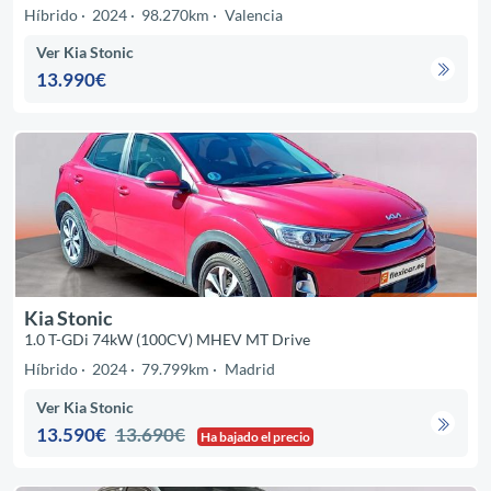
Híbrido
2024
98.270km
Valencia
Ver Kia Stonic
13.990€
Kia Stonic
1.0 T-GDi 74kW (100CV) MHEV MT Drive
Híbrido
2024
79.799km
Madrid
Ver Kia Stonic
13.590€
13.690€
Ha bajado el precio