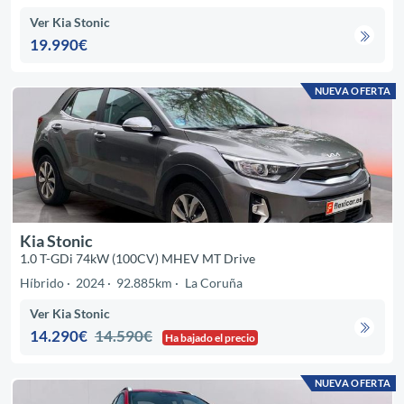
Ver Kia Stonic
19.990€
NUEVA OFERTA
Kia Stonic
1.0 T-GDi 74kW (100CV) MHEV MT Drive
Híbrido
2024
92.885km
La Coruña
Ver Kia Stonic
14.290€
14.590€
Ha bajado el precio
NUEVA OFERTA