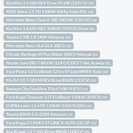
Kia Niro 1.6 GDi HEV Drive 95 kW (129 CV)
(16)
SEAT Ateca 1.5 TSI 110kW St&Sp Style XXL
(16)
Mercedes-Benz Clase A 180 100 kW (136 CV)
(16)
Kia Niro 1.6 GDi HEV 104kW (141CV) Drive
(16)
Toyota C-HR 1.8 140H Advance
(16)
Mercedes-Benz GLA GLA 200 D
(15)
Citroën Berlingo M Plus Diésel 100CV Manual
(15)
Nissan Juke DIG-T 84 kW (114 CV) DCT 7 Vel. Acenta
(15)
Ford Puma 1.0 EcoBoost 125cv ST-Line MHEV Auto
(15)
Kia K4 1.0 T-GDi MHEV Drive 85kW (115CV)
(15)
Renault Clio Equilibre TCe 67 kW (91CV)
(15)
Ford Kuga Titanium 1.5T EcoBoost 110kW (150CV)
(15)
CUPRA León 1.5 eTSI 110kW (150CV) DSG
(15)
Toyota RAV4 2.5l 220H Advance
(15)
Ford Kuga 2.5 PHEV ST-LINE X AUTO 225 5P
(15)
Kia XCeed 1.0 T-GDi Drive 88kW (120CV)
(15)