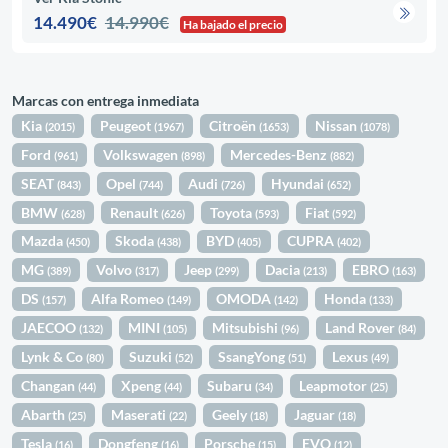
14.490€
14.990€
Ha bajado el precio
Marcas con entrega inmediata
Kia
Peugeot
Citroën
Nissan
(2015)
(1967)
(1653)
(1078)
Ford
Volkswagen
Mercedes-Benz
(961)
(898)
(882)
SEAT
Opel
Audi
Hyundai
(843)
(744)
(726)
(652)
BMW
Renault
Toyota
Fiat
(628)
(626)
(593)
(592)
Mazda
Skoda
BYD
CUPRA
(450)
(438)
(405)
(402)
MG
Volvo
Jeep
Dacia
EBRO
(389)
(317)
(299)
(213)
(163)
DS
Alfa Romeo
OMODA
Honda
(157)
(149)
(142)
(133)
JAECOO
MINI
Mitsubishi
Land Rover
(132)
(105)
(96)
(84)
Lynk & Co
Suzuki
SsangYong
Lexus
(80)
(52)
(51)
(49)
Changan
Xpeng
Subaru
Leapmotor
(44)
(44)
(34)
(25)
Abarth
Maserati
Geely
Jaguar
(25)
(22)
(18)
(18)
Tesla
Dongfeng
Porsche
EVO
(16)
(16)
(15)
(12)