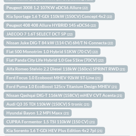
Peugeot 3008 1.2 107KW eDCS6 Allure
(22)
Kia Sportage 1.6 T-GDi 110kW (150CV) Concept 4x2
(22)
Peugeot 408 408 Allure HYBRID 145 eDCS6
(22)
JAECOO 7 1.6T SELECT DCT 5P
(22)
Nissan Juke DIG-T 84 kW (114 CV) 6M/T N-Connecta
(22)
Fiat 500 Monotrim 1.0 Hybrid 51KW (70 CV)
(22)
Fiat Panda City Life Hybrid 1.0 Gse 51kw (70CV)
(22)
Alfa Romeo Stelvio 2.2 Diesel 118kW (160cv) SPRINT RWD
(21)
Ford Focus 1.0 Ecoboost MHEV 92kW ST-Line
(21)
Ford Puma 1.0 EcoBoost 125cv Titanium Design MHEV
(21)
Nissan Qashqai DIG-T 116kW (158CV) mHEV CVT Acenta
(21)
Audi Q3 35 TDI 110kW (150CV) S tronic
(21)
Hyundai Bayon 1.2 MPI Maxx
(21)
CUPRA Formentor 1.5 TSI 110kW (150 CV)
(21)
Kia Sorento 1.6 T-GDi HEV Plus Edition 4x2 7pl
(21)