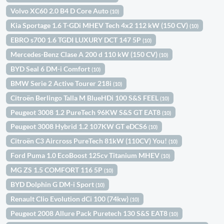
Volvo XC60 2.0 B4 D Core Auto
(10)
Kia Sportage 1.6 T-GDi MHEV Tech 4x2 112 kW (150 CV)
(10)
EBRO s700 1.6 TGDI LUXURY DCT 147 5P
(10)
Mercedes-Benz Clase A 200 d 110 kW (150 CV)
(10)
BYD Seal 6 DM-i Comfort
(10)
BMW Serie 2 Active Tourer 218i
(10)
Citroën Berlingo Talla M BlueHDi 100 S&S FEEL
(10)
Peugeot 3008 1.2 PureTech 96KW S&S GT EAT8
(10)
Peugeot 3008 Hybrid 1.2 107KW GT eDCS6
(10)
Citroën C3 Aircross PureTech 81kW (110CV) You!
(10)
Ford Puma 1.0 EcoBoost 125cv Titanium MHEV
(10)
MG ZS 1.5 COMFORT 116 5P
(10)
BYD Dolphin G DM-i Sport
(10)
Renault Clio Evolution dCi 100 (74kw)
(10)
Peugeot 2008 Allure Pack Puretech 130 S&S EAT8
(10)