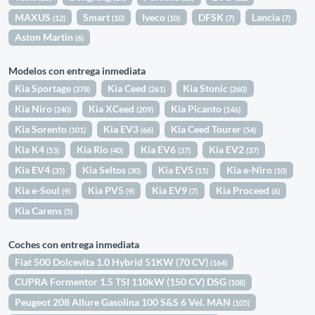
MAXUS
Smart
Iveco
DFSK
Lancia
(12)
(10)
(10)
(7)
(7)
Aston Martin
(6)
Modelos con entrega inmediata
Kia Sportage
Kia Ceed
Kia Stonic
(378)
(261)
(260)
Kia Niro
Kia XCeed
Kia Picanto
(240)
(209)
(146)
Kia Sorento
Kia EV3
Kia Ceed Tourer
(101)
(66)
(54)
Kia K4
Kia Rio
Kia EV6
Kia EV2
(53)
(40)
(37)
(37)
Kia EV4
Kia Seltos
Kia EV5
Kia e-Niro
(35)
(30)
(15)
(10)
Kia e-Soul
Kia PV5
Kia EV9
Kia Proceed
(9)
(9)
(7)
(6)
Kia Carens
(5)
Coches con entrega inmediata
Fiat 500 Dolcevita 1.0 Hybrid 51KW (70 CV)
(164)
CUPRA Formentor 1.5 TSI 110kW (150 CV) DSG
(108)
Peugeot 208 Allure Gasolina 100 S&S 6 Vel. MAN
(105)