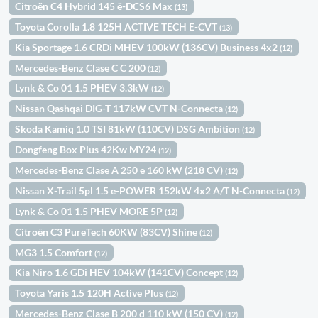
Citroën C4 Hybrid 145 ë-DCS6 Max
(13)
Toyota Corolla 1.8 125H ACTIVE TECH E-CVT
(13)
Kia Sportage 1.6 CRDi MHEV 100kW (136CV) Business 4x2
(12)
Mercedes-Benz Clase C C 200
(12)
Lynk & Co 01 1.5 PHEV 3.3kW
(12)
Nissan Qashqai DIG-T 117kW CVT N-Connecta
(12)
Skoda Kamiq 1.0 TSI 81kW (110CV) DSG Ambition
(12)
Dongfeng Box Plus 42Kw MY24
(12)
Mercedes-Benz Clase A 250 e 160 kW (218 CV)
(12)
Nissan X-Trail 5pl 1.5 e-POWER 152kW 4x2 A/T N-Connecta
(12)
Lynk & Co 01 1.5 PHEV MORE 5P
(12)
Citroën C3 PureTech 60KW (83CV) Shine
(12)
MG3 1.5 Comfort
(12)
Kia Niro 1.6 GDi HEV 104kW (141CV) Concept
(12)
Toyota Yaris 1.5 120H Active Plus
(12)
Mercedes-Benz Clase B 200 d 110 kW (150 CV)
(12)