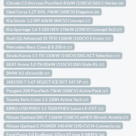
Citroën C3 Aircross PureTech 81kW (110CV) S&S C-Series
(18)
Opel Corsa 1.2T XHL 74kW (100CV) Elegance
(18)
Kia Stonic 1.2 DPi 62kW (84CV) Concept
(17)
Kia Sportage 1.6 T-GDi HEV 176kW (239CV) Concept 4x2
(17)
Audi Q2 Advanced 35 TFSI 110kW (150CV) S tronic
(17)
Mercedes-Benz Clase B B 200 d
(17)
Skoda Karoq 1.5 TSI 110kW (150CV) DSG ACT Selection
(17)
SEAT Arona 1.0 TSI 85kW (115CV) DSG Style XL
(17)
BMW X2 sDrive18i
(17)
JAECOO 7 1.6T SELECT ICE DCT 147 5P
(17)
Peugeot 208 PureTech 73kW (100CV) Active Pack
(17)
Toyota Yaris Cross 1.5 120H Active Tech
(17)
EBRO s700 PHEV 1.5 TGDI PHEV Luxury E-CVT
(17)
Nissan Qashqai DIG-T 116kW (158CV) mHEV Xtronic Acenta
(17)
Nissan Qashqai E-POWER 140 KW (190 CV) N-Connecta
(16)
Ford Puma 1.0 EcoBoost 125cv ST-Line X MHEV
(16)