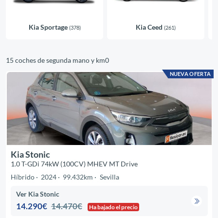
Kia Sportage
Kia Ceed
(378)
(261)
15 coches de segunda mano y km0
NUEVA OFERTA
Kia Stonic
1.0 T-GDi 74kW (100CV) MHEV MT Drive
Híbrido
2024
99.432km
Sevilla
Ver Kia Stonic
14.290€
14.470€
Ha bajado el precio