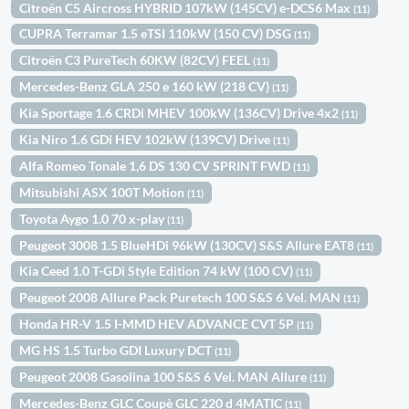
Citroën C5 Aircross HYBRID 107kW (145CV) e-DCS6 Max
(11)
CUPRA Terramar 1.5 eTSI 110kW (150 CV) DSG
(11)
Citroën C3 PureTech 60KW (82CV) FEEL
(11)
Mercedes-Benz GLA 250 e 160 kW (218 CV)
(11)
Kia Sportage 1.6 CRDi MHEV 100kW (136CV) Drive 4x2
(11)
Kia Niro 1.6 GDi HEV 102kW (139CV) Drive
(11)
Alfa Romeo Tonale 1,6 DS 130 CV SPRINT FWD
(11)
Mitsubishi ASX 100T Motion
(11)
Toyota Aygo 1.0 70 x-play
(11)
Peugeot 3008 1.5 BlueHDi 96kW (130CV) S&S Allure EAT8
(11)
Kia Ceed 1.0 T-GDi Style Edition 74 kW (100 CV)
(11)
Peugeot 2008 Allure Pack Puretech 100 S&S 6 Vel. MAN
(11)
Honda HR-V 1.5 I-MMD HEV ADVANCE CVT 5P
(11)
MG HS 1.5 Turbo GDI Luxury DCT
(11)
Peugeot 2008 Gasolina 100 S&S 6 Vel. MAN Allure
(11)
Mercedes-Benz GLC Coupè GLC 220 d 4MATIC
(11)