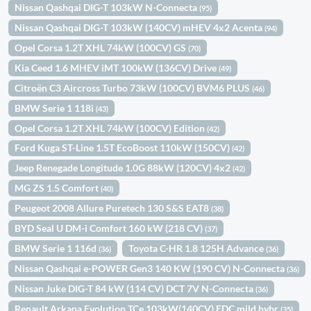
Nissan Qashqai DIG-T 103kW N-Connecta
(95)
Nissan Qashqai DIG-T 103kW (140CV) mHEV 4x2 Acenta
(94)
Opel Corsa 1.2T XHL 74kW (100CV) GS
(70)
Kia Ceed 1.6 MHEV iMT 100kW (136CV) Drive
(49)
Citroën C3 Aircross Turbo 73kW (100CV) BVM6 PLUS
(46)
BMW Serie 1 118i
(43)
Opel Corsa 1.2T XHL 74kW (100CV) Edition
(42)
Ford Kuga ST-Line 1.5T EcoBoost 110kW (150CV)
(42)
Jeep Renegade Longitude 1.0G 88kW (120CV) 4x2
(42)
MG ZS 1.5 Comfort
(40)
Peugeot 2008 Allure Puretech 130 S&S EAT8
(38)
BYD Seal U DM-i Comfort 160 kW (218 CV)
(37)
BMW Serie 1 116d
Toyota C-HR 1.8 125H Advance
(36)
(36)
Nissan Qashqai e-POWER Gen3 140 KW (190 CV) N-Connecta
(36)
Nissan Juke DIG-T 84 kW (114 CV) DCT 7V N-Connecta
(36)
Renault Arkana Evolution TCe 103kW(140CV) EDC mild hybr
(35)