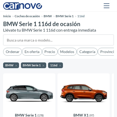
Inicio
Coches de ocasión
BMW
BMW Serie 1
116d
BMW Serie 1 116d de ocasión
Llévate tu BMW Serie 1 116d con entrega inmediata
Ordenar
En oferta
Precio
Modelos
Categoría
Provincia
BMW
BMW Serie 1
116d
BMW Serie 1
BMW X1
(178)
(97)