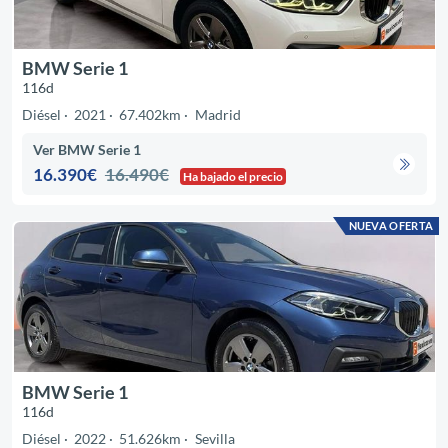
BMW Serie 1
116d
Diésel
2021
67.402km
Madrid
Ver BMW Serie 1
16.390€
16.490€
Ha bajado el precio
NUEVA OFERTA
BMW Serie 1
116d
Diésel
2022
51.626km
Sevilla