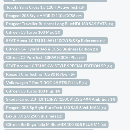
Toyota Yaris Cross 1.5 120H Active Tech
(19)
Peugeot 208 Style HYBRID 110 eDCS6
(19)
Peugeot Traveller Business Long BlueHDi 180 S&S EAT8
(19)
Citroën C3 Turbo 100 Max
(19)
SEAT Ateca 1.0 TSI 81kW (110CV) St&Sp Reference
(19)
Citroën C4 Hybrid 145 ë-DCS6 Business Edition
(19)
Citroën C3 PureTech 60KW (83CV) Plus
(19)
SEAT Arona 1.0 TSI 85KW STYLE SPECIAL EDITION 5P
(19)
Renault Clio Techno TCe 90 (67kw)
(19)
Volkswagen T-Roc T-ROC 1.5 ETSI R-LINE
(19)
Citroën C3 Turbo 100 Plus
(19)
Skoda Karoq 2.0 TDI 110kW (150CV) DSG 4X4 Ambition
(19)
Peugeot 308 5p Style PureTech 130 S&S 6 Vel. MAN
(19)
Lexus UX 2.0 250h Business
(18)
Citroën Berlingo Talla M BlueHDi 100 S&S PLUS M1
(18)