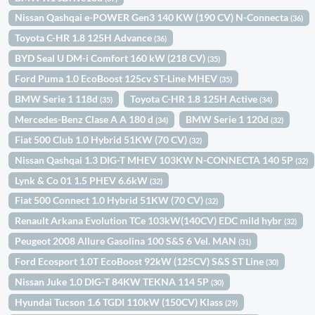
Nissan Qashqai e-POWER Gen3 140 KW (190 CV) N-Connecta
(36)
Toyota C-HR 1.8 125H Advance
(36)
BYD Seal U DM-i Comfort 160 kW (218 CV)
(35)
Ford Puma 1.0 EcoBoost 125cv ST-Line MHEV
(35)
BMW Serie 1 118d
Toyota C-HR 1.8 125H Active
(35)
(34)
Mercedes-Benz Clase A A 180 d
BMW Serie 1 120d
(34)
(32)
Fiat 500 Club 1.0 Hybrid 51KW (70 CV)
(32)
Nissan Qashqai 1.3 DIG-T MHEV 103KW N-CONNECTA 140 5P
(32)
Lynk & Co 01 1.5 PHEV 6.6kW
(32)
Fiat 500 Connect 1.0 Hybrid 51KW (70 CV)
(32)
Renault Arkana Evolution TCe 103kW(140CV) EDC mild hybr
(32)
Peugeot 2008 Allure Gasolina 100 S&S 6 Vel. MAN
(31)
Ford Ecosport 1.0T EcoBoost 92kW (125CV) S&S ST Line
(30)
Nissan Juke 1.0 DIG-T 84KW TEKNA 114 5P
(30)
Hyundai Tucson 1.6 TGDI 110kW (150CV) Klass
(29)