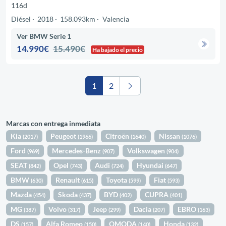
116d
Diésel
2018
158.093km
Valencia
Ver BMW Serie 1
14.990€
15.490€
Ha bajado el precio
1
2
Marcas con entrega inmediata
Kia
Peugeot
Citroën
Nissan
(2017)
(1966)
(1640)
(1076)
Ford
Mercedes-Benz
Volkswagen
(969)
(907)
(904)
SEAT
Opel
Audi
Hyundai
(842)
(743)
(724)
(647)
BMW
Renault
Toyota
Fiat
(630)
(615)
(599)
(593)
Mazda
Skoda
BYD
CUPRA
(454)
(437)
(402)
(401)
MG
Volvo
Jeep
Dacia
EBRO
(387)
(317)
(299)
(207)
(163)
DS
Alfa Romeo
OMODA
Honda
(157)
(150)
(140)
(132)