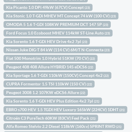
Kia Picanto 1.0 DPi 49kW (67CV) Concept
(23)
Kia Stonic 1.0 T-GDi MHEV MT Concept 74 kW (100 CV)
(23)
OMODA 5 1.6 T-GDI 108KW PREMIUM DCT 147 5P
(23)
Ford Focus 1.0 Ecoboost MHEV 114kW ST-Line Auto
(23)
Kia Sorento 1.6 T-GDi HEV Drive 4x2 7pl
(23)
Nissan Juke DIG-T 84 kW (114 CV) 6M/T N-Connecta
(23)
Fiat 500 Monotrim 1.0 Hybrid 51KW (70 CV)
(22)
Peugeot 408 408 Allure HYBRID 145 eDCS6
(22)
Kia Sportage 1.6 T-GDi 110kW (150CV) Concept 4x2
(22)
CUPRA Formentor 1.5 TSI 110kW (150 CV)
(22)
Peugeot 3008 1.2 107KW eDCS6 Allure
(22)
Kia Sorento 1.6 T-GDi HEV Plus Edition 4x2 7pl
(21)
EBRO s700 HEV 1.5 TGDI HEV Luxury 165kW (224CV) 1DHT
(21)
Citroën C3 PureTech 60KW (83CV) Feel Pack
(21)
Alfa Romeo Stelvio 2.2 Diesel 118kW (160cv) SPRINT RWD
(21)