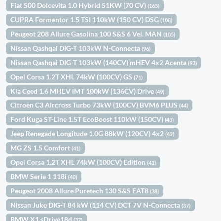
Fiat 500 Dolcevita 1.0 Hybrid 51KW (70 CV)
(165)
CUPRA Formentor 1.5 TSI 110kW (150 CV) DSG
(108)
Peugeot 208 Allure Gasolina 100 S&S 6 Vel. MAN
(105)
Nissan Qashqai DIG-T 103kW N-Connecta
(96)
Nissan Qashqai DIG-T 103kW (140CV) mHEV 4x2 Acenta
(93)
Opel Corsa 1.2T XHL 74kW (100CV) GS
(71)
Kia Ceed 1.6 MHEV iMT 100kW (136CV) Drive
(49)
Citroën C3 Aircross Turbo 73kW (100CV) BVM6 PLUS
(44)
Ford Kuga ST-Line 1.5T EcoBoost 110kW (150CV)
(43)
Jeep Renegade Longitude 1.0G 88kW (120CV) 4x2
(42)
MG ZS 1.5 Comfort
(41)
Opel Corsa 1.2T XHL 74kW (100CV) Edition
(41)
BMW Serie 1 118i
(40)
Peugeot 2008 Allure Puretech 130 S&S EAT8
(38)
Nissan Juke DIG-T 84 kW (114 CV) DCT 7V N-Connecta
(37)
BMW X1 sDrive18d
(37)