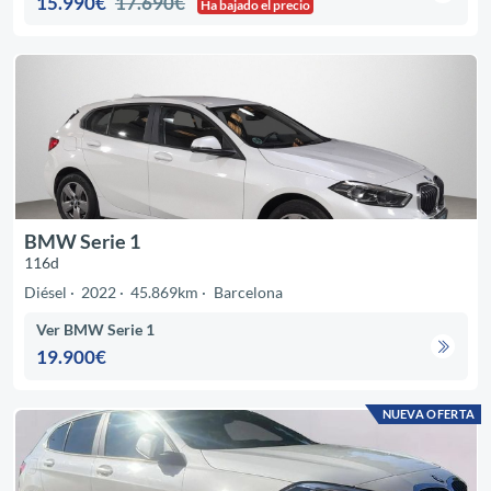
15.990€
17.690€
Ha bajado el precio
BMW Serie 1
116d
Diésel
2022
45.869km
Barcelona
Ver BMW Serie 1
19.900€
NUEVA OFERTA