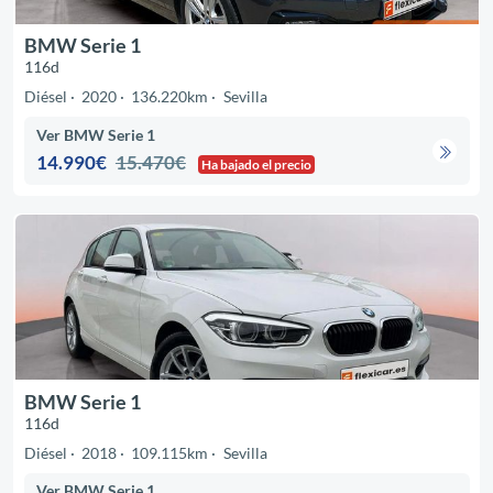
BMW Serie 1
116d
Diésel
2020
136.220km
Sevilla
Ver BMW Serie 1
14.990€
15.470€
Ha bajado el precio
BMW Serie 1
116d
Diésel
2018
109.115km
Sevilla
Ver BMW Serie 1