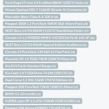
Ford Kuga ST-Line 2.0 EcoBlue 88kW (120CV) Auto
(29)
Nissan Qashqai DIG-T 116kW Xtronic N-Connecta
(29)
Mercedes-Benz Clase A A 200 d
(28)
Peugeot 3008 1.2 PureTech 96KW S&S Allure Pack
(28)
SEAT Ibiza 1.0 TSI 85kW (115CV) Start&Stop Style+
(27)
Citroën C4 1.2 HYBRID MHEV 145 EDCS6 PLUS 145 5P
(26)
SEAT Ibiza 1.0 TSI 85kW Special Edition Xcellence
(26)
Citroën C4 PureTech 130 S&S 6v Feel Pack
(26)
Hyundai i20 1.0 TGDI 74kW (100CV) Klass
(25)
Kia EV2 Earth Standard Range
(25)
Kia Ceed 1.0 T-GDI Drive 74 kW (100 CV)
(25)
Opel Corsa 1.2 XEL 55kW (75CV) Edition
(25)
Peugeot 208 PureTech 73kW (100CV) Allure
(25)
BMW X2 sDrive18d
(25)
CUPRA León SP 1.5 eTSI 110kW (150CV) DSG
(24)
Peugeot 208 Allure HYBRID 110 eDCS6
(24)