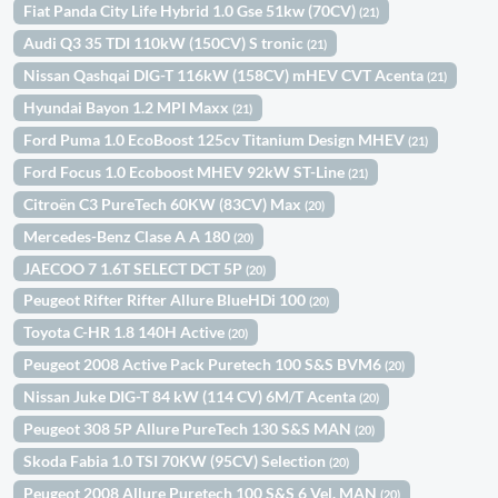
Fiat Panda City Life Hybrid 1.0 Gse 51kw (70CV)
(21)
Audi Q3 35 TDI 110kW (150CV) S tronic
(21)
Nissan Qashqai DIG-T 116kW (158CV) mHEV CVT Acenta
(21)
Hyundai Bayon 1.2 MPI Maxx
(21)
Ford Puma 1.0 EcoBoost 125cv Titanium Design MHEV
(21)
Ford Focus 1.0 Ecoboost MHEV 92kW ST-Line
(21)
Citroën C3 PureTech 60KW (83CV) Max
(20)
Mercedes-Benz Clase A A 180
(20)
JAECOO 7 1.6T SELECT DCT 5P
(20)
Peugeot Rifter Rifter Allure BlueHDi 100
(20)
Toyota C-HR 1.8 140H Active
(20)
Peugeot 2008 Active Pack Puretech 100 S&S BVM6
(20)
Nissan Juke DIG-T 84 kW (114 CV) 6M/T Acenta
(20)
Peugeot 308 5P Allure PureTech 130 S&S MAN
(20)
Skoda Fabia 1.0 TSI 70KW (95CV) Selection
(20)
Peugeot 2008 Allure Puretech 100 S&S 6 Vel. MAN
(20)