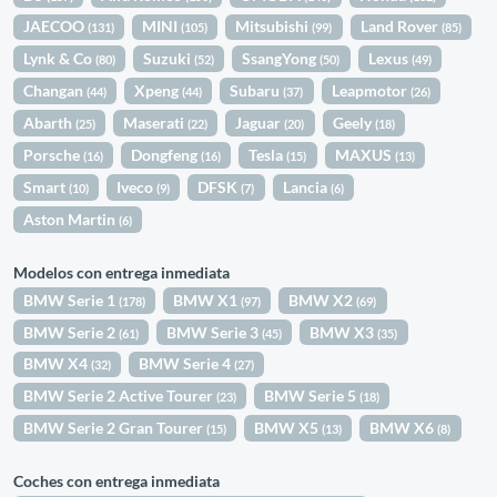
JAECOO
MINI
Mitsubishi
Land Rover
(131)
(105)
(99)
(85)
Lynk & Co
Suzuki
SsangYong
Lexus
(80)
(52)
(50)
(49)
Changan
Xpeng
Subaru
Leapmotor
(44)
(44)
(37)
(26)
Abarth
Maserati
Jaguar
Geely
(25)
(22)
(20)
(18)
Porsche
Dongfeng
Tesla
MAXUS
(16)
(16)
(15)
(13)
Smart
Iveco
DFSK
Lancia
(10)
(9)
(7)
(6)
Aston Martin
(6)
Modelos con entrega inmediata
BMW Serie 1
BMW X1
BMW X2
(178)
(97)
(69)
BMW Serie 2
BMW Serie 3
BMW X3
(61)
(45)
(35)
BMW X4
BMW Serie 4
(32)
(27)
BMW Serie 2 Active Tourer
BMW Serie 5
(23)
(18)
BMW Serie 2 Gran Tourer
BMW X5
BMW X6
(15)
(13)
(8)
Coches con entrega inmediata