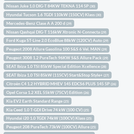
Nissan Juke 1.0 DIG-T 84KW TEKNA 114 5P
(30)
Hyundai Tucson 1.6 TGDI 110kW (150CV) Klass
(30)
Mercedes-Benz Clase A A 200 d
(29)
Nissan Qashqai DIG-T 116kW Xtronic N-Connecta
(29)
Ford Kuga ST-Line 2.0 EcoBlue 88kW (120CV) Auto
(29)
Peugeot 2008 Allure Gasolina 100 S&S 6 Vel. MAN
(29)
Peugeot 3008 1.2 PureTech 96KW S&S Allure Pack
(29)
SEAT Ibiza 1.0 TSI 85kW Special Edition Xcellence
(28)
SEAT Ibiza 1.0 TSI 85kW (115CV) Start&Stop Style+
(27)
Citroën C4 1.2 HYBRID MHEV 145 EDCS6 PLUS 145 5P
(26)
Opel Corsa 1.2 XEL 55kW (75CV) Edition
(26)
Kia EV2 Earth Standard Range
(25)
Kia Ceed 1.0 T-GDI Drive 74 kW (100 CV)
(25)
Hyundai i20 1.0 TGDI 74kW (100CV) Klass
(25)
Peugeot 208 PureTech 73kW (100CV) Allure
(25)