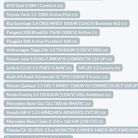
BYD Seal U DM-i Comfort
(13)
Toyota Yaris 1.5 120H Active Plus
(13)
Kia Sportage 1.6 CRDi MHEV 100kW (136CV) Business 4x2
(13)
Peugeot 208 BlueHDi 73kW (100CV) Active
(13)
Peugeot 208 Active Puretech 100
(13)
Volkswagen Taigo Life 1.0 TSI 81kW (110CV) DSG
(13)
Nissan Juke 1.0 DIG-T 84KW N-CONNECTA 114 5P
(13)
Lynk & Co 01 1.5 PHEV 3.3kW
MG ZS 1.5 Luxury
(13)
(13)
Audi A4 Avant Advanced 35 TFSI 110kW S tronic
(13)
Nissan Qashqai 1.3 DIG-T MHEV 116KW N-CONNECTA DCT 158 5
Skoda Kamiq 1.0 TSI 81kW (110CV) DSG Ambition
(12)
Mercedes-Benz GLC GLC 300 de 4MATIC
(12)
Honda HR-V 1.5 I-MMD HEV ADVANCE CVT 5P
(12)
Mercedes-Benz Clase A 250 e 160 kW (218 CV)
(12)
Mazda CX-30 2025 2.5 e-SKYACTIV G MHEV 140CV 6MT FWD H