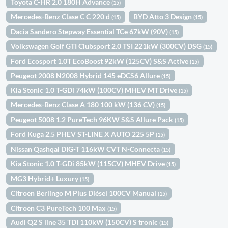
Toyota C-HR 2.0 180H Advance
(15)
Mercedes-Benz Clase C C 220 d
BYD Atto 3 Design
(15)
(15)
Dacia Sandero Stepway Essential TCe 67kW (90V)
(15)
Volkswagen Golf GTI Clubsport 2.0 TSI 221kW (300CV) DSG
(15)
Ford Ecosport 1.0T EcoBoost 92kW (125CV) S&S Active
(15)
Peugeot 2008 N2008 Hybrid 145 eDCS6 Allure
(15)
Kia Stonic 1.0 T-GDi 74kW (100CV) MHEV MT Drive
(15)
Mercedes-Benz Clase A 180 100 kW (136 CV)
(15)
Peugeot 5008 1.2 PureTech 96KW S&S Allure Pack
(15)
Ford Kuga 2.5 PHEV ST-LINE X AUTO 225 5P
(15)
Nissan Qashqai DIG-T 116kW CVT N-Connecta
(15)
Kia Stonic 1.0 T-GDi 85kW (115CV) MHEV Drive
(15)
MG3 Hybrid+ Luxury
(15)
Citroën Berlingo M Plus Diésel 100CV Manual
(15)
Citroën C3 PureTech 100 Max
(15)
Audi Q2 S line 35 TDI 110kW (150CV) S tronic
(15)