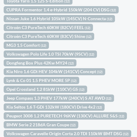
Toyota Yaris 1.5 125 S-Edition
(12)
CUPRA Formentor 1.4 e-Hybrid 150kW (204 CV) DSG
(12)
Nissan Juke 1.6 Hybrid 105kW (145CV) N-Connecta
(12)
Citroën C3 PureTech 60KW (82CV) FEEL
(12)
Citroën C3 PureTech 60KW (83CV) Shine
(12)
MG3 1.5 Comfort
(12)
Volkswagen Polo Life 1.0 TSI 70kW (95CV)
(12)
Dongfeng Box Plus 42Kw MY24
(12)
Kia Niro 1.6 GDi HEV 104kW (141CV) Concept
(12)
Lynk & Co 01 1.5 PHEV MORE 5P
(12)
Opel Crossland 1.2 81kW (110CV) GS
(12)
Jeep Compass 1.3 PHEV 177kW (240CV) S AT AWD
(12)
Kia Seltos 1.6 T-GDi 132kW (180CV) Drive 4x2
(12)
Peugeot 3008 1.2 PURETECH 96KW (130CV) ALLURE S&S
(12)
BMW Serie 2 218dA Gran Coupe
(12)
Volkswagen Caravelle Origin Corta 2.0 TDI 110kW BMT DSG
(12)