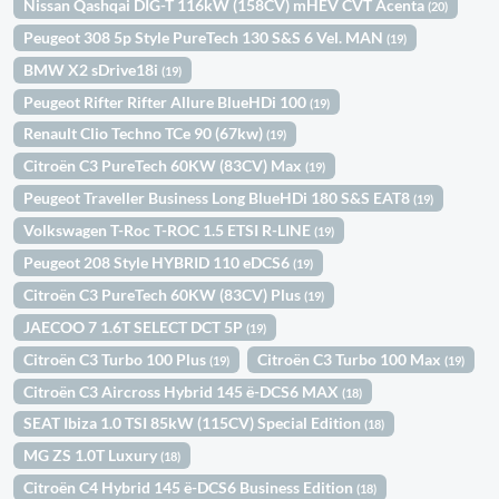
Nissan Qashqai DIG-T 116kW (158CV) mHEV CVT Acenta
(20)
Peugeot 308 5p Style PureTech 130 S&S 6 Vel. MAN
(19)
BMW X2 sDrive18i
(19)
Peugeot Rifter Rifter Allure BlueHDi 100
(19)
Renault Clio Techno TCe 90 (67kw)
(19)
Citroën C3 PureTech 60KW (83CV) Max
(19)
Peugeot Traveller Business Long BlueHDi 180 S&S EAT8
(19)
Volkswagen T-Roc T-ROC 1.5 ETSI R-LINE
(19)
Peugeot 208 Style HYBRID 110 eDCS6
(19)
Citroën C3 PureTech 60KW (83CV) Plus
(19)
JAECOO 7 1.6T SELECT DCT 5P
(19)
Citroën C3 Turbo 100 Plus
Citroën C3 Turbo 100 Max
(19)
(19)
Citroën C3 Aircross Hybrid 145 ë-DCS6 MAX
(18)
SEAT Ibiza 1.0 TSI 85kW (115CV) Special Edition
(18)
MG ZS 1.0T Luxury
(18)
Citroën C4 Hybrid 145 ë-DCS6 Business Edition
(18)