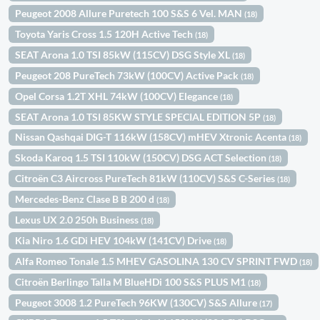
Peugeot 2008 Allure Puretech 100 S&S 6 Vel. MAN
(18)
Toyota Yaris Cross 1.5 120H Active Tech
(18)
SEAT Arona 1.0 TSI 85kW (115CV) DSG Style XL
(18)
Peugeot 208 PureTech 73kW (100CV) Active Pack
(18)
Opel Corsa 1.2T XHL 74kW (100CV) Elegance
(18)
SEAT Arona 1.0 TSI 85KW STYLE SPECIAL EDITION 5P
(18)
Nissan Qashqai DIG-T 116kW (158CV) mHEV Xtronic Acenta
(18)
Skoda Karoq 1.5 TSI 110kW (150CV) DSG ACT Selection
(18)
Citroën C3 Aircross PureTech 81kW (110CV) S&S C-Series
(18)
Mercedes-Benz Clase B B 200 d
(18)
Lexus UX 2.0 250h Business
(18)
Kia Niro 1.6 GDi HEV 104kW (141CV) Drive
(18)
Alfa Romeo Tonale 1.5 MHEV GASOLINA 130 CV SPRINT FWD
(18)
Citroën Berlingo Talla M BlueHDi 100 S&S PLUS M1
(18)
Peugeot 3008 1.2 PureTech 96KW (130CV) S&S Allure
(17)