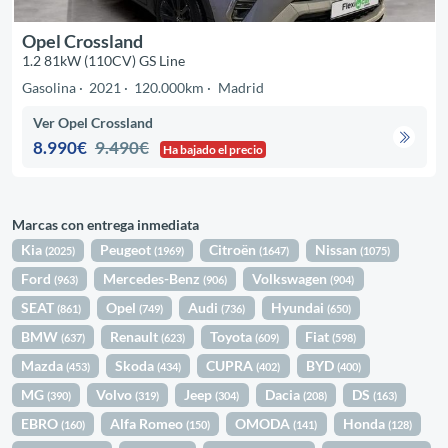
Opel Crossland
1.2 81kW (110CV) GS Line
Gasolina
2021
120.000km
Madrid
Ver Opel Crossland
8.990€
9.490€
Ha bajado el precio
Marcas con entrega inmediata
Kia
Peugeot
Citroën
Nissan
(2025)
(1969)
(1647)
(1075)
Ford
Mercedes-Benz
Volkswagen
(963)
(906)
(904)
SEAT
Opel
Audi
Hyundai
(861)
(749)
(736)
(650)
BMW
Renault
Toyota
Fiat
(637)
(623)
(609)
(598)
Mazda
Skoda
CUPRA
BYD
(453)
(434)
(402)
(400)
MG
Volvo
Jeep
Dacia
DS
(390)
(319)
(304)
(208)
(163)
EBRO
Alfa Romeo
OMODA
Honda
(160)
(150)
(141)
(128)