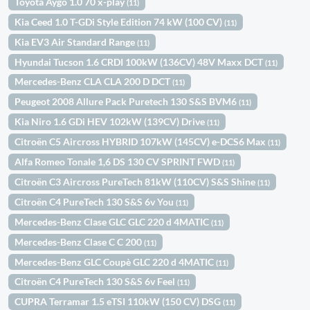
Toyota Aygo 1.0 70 x-play
(11)
Kia Ceed 1.0 T-GDi Style Edition 74 kW (100 CV)
(11)
Kia EV3 Air Standard Range
(11)
Hyundai Tucson 1.6 CRDI 100kW (136CV) 48V Maxx DCT
(11)
Mercedes-Benz CLA CLA 200 D DCT
(11)
Peugeot 2008 Allure Pack Puretech 130 S&S BVM6
(11)
Kia Niro 1.6 GDi HEV 102kW (139CV) Drive
(11)
Citroën C5 Aircross HYBRID 107kW (145CV) e-DCS6 Max
(11)
Alfa Romeo Tonale 1,6 DS 130 CV SPRINT FWD
(11)
Citroën C3 Aircross PureTech 81kW (110CV) S&S Shine
(11)
Citroën C4 PureTech 130 S&S 6v You
(11)
Mercedes-Benz Clase GLC GLC 220 d 4MATIC
(11)
Mercedes-Benz Clase C C 200
(11)
Mercedes-Benz GLC Coupè GLC 220 d 4MATIC
(11)
Citroën C4 PureTech 130 S&S 6v Feel
(11)
CUPRA Terramar 1.5 eTSI 110kW (150 CV) DSG
(11)