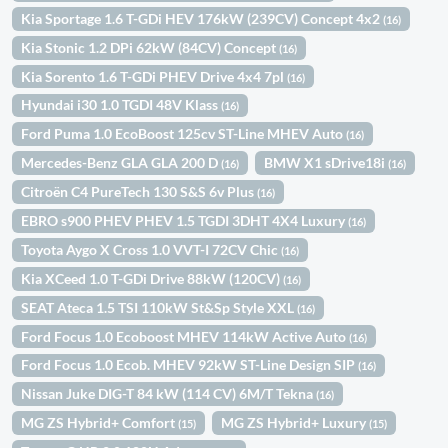
Kia Sportage 1.6 T-GDi HEV 176kW (239CV) Concept 4x2
(16)
Kia Stonic 1.2 DPi 62kW (84CV) Concept
(16)
Kia Sorento 1.6 T-GDi PHEV Drive 4x4 7pl
(16)
Hyundai i30 1.0 TGDI 48V Klass
(16)
Ford Puma 1.0 EcoBoost 125cv ST-Line MHEV Auto
(16)
Mercedes-Benz GLA GLA 200 D
BMW X1 sDrive18i
(16)
(16)
Citroën C4 PureTech 130 S&S 6v Plus
(16)
EBRO s900 PHEV PHEV 1.5 TGDI 3DHT 4X4 Luxury
(16)
Toyota Aygo X Cross 1.0 VVT-I 72CV Chic
(16)
Kia XCeed 1.0 T-GDi Drive 88kW (120CV)
(16)
SEAT Ateca 1.5 TSI 110kW St&Sp Style XXL
(16)
Ford Focus 1.0 Ecoboost MHEV 114kW Active Auto
(16)
Ford Focus 1.0 Ecob. MHEV 92kW ST-Line Design SIP
(16)
Nissan Juke DIG-T 84 kW (114 CV) 6M/T Tekna
(16)
MG ZS Hybrid+ Comfort
MG ZS Hybrid+ Luxury
(15)
(15)