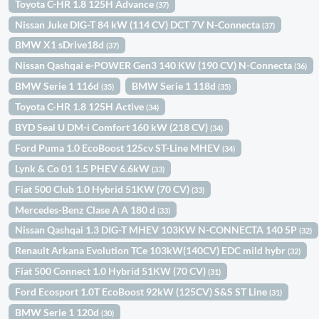
Toyota C-HR 1.8 125H Advance
(37)
Nissan Juke DIG-T 84 kW (114 CV) DCT 7V N-Connecta
(37)
BMW X1 sDrive18d
(37)
Nissan Qashqai e-POWER Gen3 140 KW (190 CV) N-Connecta
(36)
BMW Serie 1 116d
BMW Serie 1 118d
(35)
(35)
Toyota C-HR 1.8 125H Active
(34)
BYD Seal U DM-i Comfort 160 kW (218 CV)
(34)
Ford Puma 1.0 EcoBoost 125cv ST-Line MHEV
(34)
Lynk & Co 01 1.5 PHEV 6.6kW
(33)
Fiat 500 Club 1.0 Hybrid 51KW (70 CV)
(33)
Mercedes-Benz Clase A A 180 d
(33)
Nissan Qashqai 1.3 DIG-T MHEV 103KW N-CONNECTA 140 5P
(32)
Renault Arkana Evolution TCe 103kW(140CV) EDC mild hybr
(32)
Fiat 500 Connect 1.0 Hybrid 51KW (70 CV)
(31)
Ford Ecosport 1.0T EcoBoost 92kW (125CV) S&S ST Line
(31)
BMW Serie 1 120d
(30)