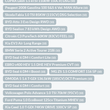
CUPRA León 1.5 eTSI 110kW 150CV) DSG
(10)
Peugeot 2008 Gasolina 100 S&S 6 Vel. MAN Allure
(10)
Skoda Fabia 1.0 TSI 85KW (115CV) DSG Selection
(10)
BYD Atto 3 Evo Design RWD
(10)
BYD Sealion 7 83 kWh Design AWD
(10)
Citroën C3 PureTech 60KW (83CV) FEEL
(10)
Kia EV3 Air Long Range
(10)
BMW Serie 2 Active Tourer 218i
(10)
BYD Seal 6 DM-i Comfort Lite
(10)
EBRO s400 HEV 1.5 DHE HEV Premium CVT
(10)
BYD Seal 6 DM-i Boost
MG ZS 1.5 COMFORT 116 5P
(10)
(10)
OMODA 5 1.6 T-GDI 136.5kW (185CV) DCT Premium
(10)
BYD Seal 6 DM-i Comfort
(10)
Volkswagen Polo Advance 1.0 TSI 70kW (95CV)
(10)
Ford Puma 1.0 EcoBoost 125cv Titanium MHEV
(10)
Kia Ceed 1.0 T-GDI 74KW DRIVE 100CV 5P
(10)