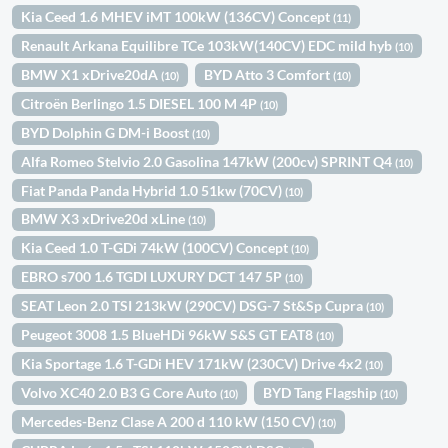
Kia Ceed 1.6 MHEV iMT 100kW (136CV) Concept
(11)
Renault Arkana Equilibre TCe 103kW(140CV) EDC mild hyb
(10)
BMW X1 xDrive20dA
BYD Atto 3 Comfort
(10)
(10)
Citroën Berlingo 1.5 DIESEL 100 M 4P
(10)
BYD Dolphin G DM-i Boost
(10)
Alfa Romeo Stelvio 2.0 Gasolina 147kW (200cv) SPRINT Q4
(10)
Fiat Panda Panda Hybrid 1.0 51kw (70CV)
(10)
BMW X3 xDrive20d xLine
(10)
Kia Ceed 1.0 T-GDi 74kW (100CV) Concept
(10)
EBRO s700 1.6 TGDI LUXURY DCT 147 5P
(10)
SEAT Leon 2.0 TSI 213kW (290CV) DSG-7 St&Sp Cupra
(10)
Peugeot 3008 1.5 BlueHDi 96kW S&S GT EAT8
(10)
Kia Sportage 1.6 T-GDi HEV 171kW (230CV) Drive 4x2
(10)
Volvo XC40 2.0 B3 G Core Auto
BYD Tang Flagship
(10)
(10)
Mercedes-Benz Clase A 200 d 110 kW (150 CV)
(10)