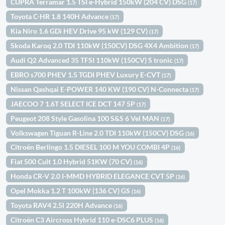
CUPRA Terramar 1.5 TSI e-Hybrid 150kW (204 CV) DSG
(17)
Toyota C-HR 1.8 140H Advance
(17)
Kia Niro 1.6 GDi HEV Drive 95 kW (129 CV)
(17)
Skoda Karoq 2.0 TDI 110kW (150CV) DSG 4X4 Ambition
(17)
Audi Q2 Advanced 35 TFSI 110kW (150CV) S tronic
(17)
EBRO s700 PHEV 1.5 TGDI PHEV Luxury E-CVT
(17)
Nissan Qashqai E-POWER 140 KW (190 CV) N-Connecta
(17)
JAECOO 7 1.6T SELECT ICE DCT 147 5P
(17)
Peugeot 208 Style Gasolina 100 S&S 6 Vel MAN
(17)
Volkswagen Tiguan R-Line 2.0 TDI 110kW (150CV) DSG
(16)
Citroën Berlingo 1.5 DIESEL 100 M YOU COMBI 4P
(16)
Fiat 500 Cult 1.0 Hybrid 51KW (70 CV)
(16)
Honda CR-V 2.0 I-MMD HYBRID ELEGANCE CVT 5P
(16)
Opel Mokka 1.2 T 100kW (136 CV) GS
(16)
Toyota RAV4 2.5l 220H Advance
(16)
Citroën C3 Aircross Hybrid 110 e-DSC6 PLUS
(16)