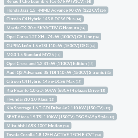
Renault Clio Equilibre TCe 67 kW (91CV)
(14)
Honda Jazz 1.5 i-MMD Advance 90 kW (122 CV)
(14)
Citroën C4 Hybrid 145 ë-DCS6 Plus
(14)
Mazda CX-30 e-SKYACTIV G Homura
(14)
Opel Corsa 1.2T XHL 74kW (100CV) GS-Line
(14)
CUPRA León 1.5 eTSI 110kW (150CV) DSG
(14)
MG3 1.5 Standard MY25
(14)
Opel Crossland 1.2 81kW (110CV) Edition
(13)
Audi Q3 Advanced 35 TDI 110kW (150CV) S tronic
(13)
Citroën C4 Hybrid 145 ë-DCS6 Max
(13)
Kia Picanto 1.0 GDi 50kW (68CV) 4 plazas Drive
(13)
Hyundai i10 1.0 Klass
(13)
Kia Sportage 1.6 T-GDi Drive 4x2 110 kW (150 CV)
(13)
SEAT Ateca 1.5 TSI 110kW (150CV) DSG St&Sp Style
(13)
Mitsubishi ASX 100T Motion
(13)
Toyota Corolla 1.8 125H ACTIVE TECH E-CVT
(13)