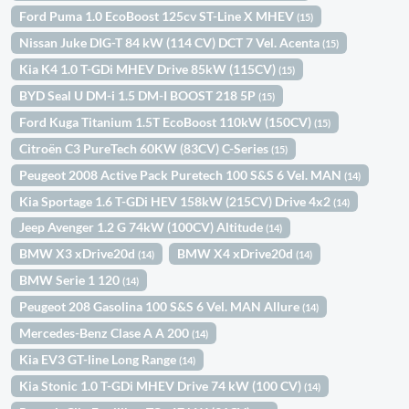
Ford Puma 1.0 EcoBoost 125cv ST-Line X MHEV
(15)
Nissan Juke DIG-T 84 kW (114 CV) DCT 7 Vel. Acenta
(15)
Kia K4 1.0 T-GDi MHEV Drive 85kW (115CV)
(15)
BYD Seal U DM-i 1.5 DM-I BOOST 218 5P
(15)
Ford Kuga Titanium 1.5T EcoBoost 110kW (150CV)
(15)
Citroën C3 PureTech 60KW (83CV) C-Series
(15)
Peugeot 2008 Active Pack Puretech 100 S&S 6 Vel. MAN
(14)
Kia Sportage 1.6 T-GDi HEV 158kW (215CV) Drive 4x2
(14)
Jeep Avenger 1.2 G 74kW (100CV) Altitude
(14)
BMW X3 xDrive20d
BMW X4 xDrive20d
(14)
(14)
BMW Serie 1 120
(14)
Peugeot 208 Gasolina 100 S&S 6 Vel. MAN Allure
(14)
Mercedes-Benz Clase A A 200
(14)
Kia EV3 GT-line Long Range
(14)
Kia Stonic 1.0 T-GDi MHEV Drive 74 kW (100 CV)
(14)