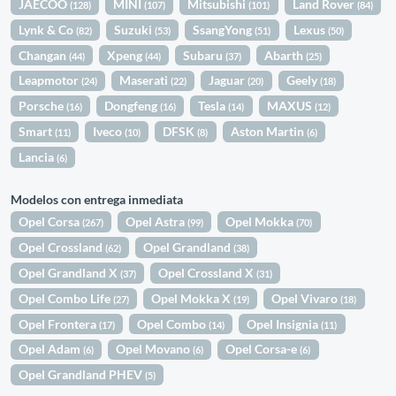
JAECOO
MINI
Mitsubishi
Land Rover
(128)
(107)
(101)
(84)
Lynk & Co
Suzuki
SsangYong
Lexus
(82)
(53)
(51)
(50)
Changan
Xpeng
Subaru
Abarth
(44)
(44)
(37)
(25)
Leapmotor
Maserati
Jaguar
Geely
(24)
(22)
(20)
(18)
Porsche
Dongfeng
Tesla
MAXUS
(16)
(16)
(14)
(12)
Smart
Iveco
DFSK
Aston Martin
(11)
(10)
(8)
(6)
Lancia
(6)
Modelos con entrega inmediata
Opel Corsa
Opel Astra
Opel Mokka
(267)
(99)
(70)
Opel Crossland
Opel Grandland
(62)
(38)
Opel Grandland X
Opel Crossland X
(37)
(31)
Opel Combo Life
Opel Mokka X
Opel Vivaro
(27)
(19)
(18)
Opel Frontera
Opel Combo
Opel Insignia
(17)
(14)
(11)
Opel Adam
Opel Movano
Opel Corsa-e
(6)
(6)
(6)
Opel Grandland PHEV
(5)