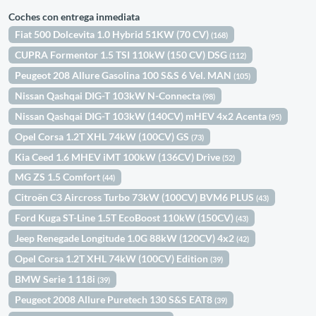
Coches con entrega inmediata
Fiat 500 Dolcevita 1.0 Hybrid 51KW (70 CV)
(168)
CUPRA Formentor 1.5 TSI 110kW (150 CV) DSG
(112)
Peugeot 208 Allure Gasolina 100 S&S 6 Vel. MAN
(105)
Nissan Qashqai DIG-T 103kW N-Connecta
(98)
Nissan Qashqai DIG-T 103kW (140CV) mHEV 4x2 Acenta
(95)
Opel Corsa 1.2T XHL 74kW (100CV) GS
(73)
Kia Ceed 1.6 MHEV iMT 100kW (136CV) Drive
(52)
MG ZS 1.5 Comfort
(44)
Citroën C3 Aircross Turbo 73kW (100CV) BVM6 PLUS
(43)
Ford Kuga ST-Line 1.5T EcoBoost 110kW (150CV)
(43)
Jeep Renegade Longitude 1.0G 88kW (120CV) 4x2
(42)
Opel Corsa 1.2T XHL 74kW (100CV) Edition
(39)
BMW Serie 1 118i
(39)
Peugeot 2008 Allure Puretech 130 S&S EAT8
(39)