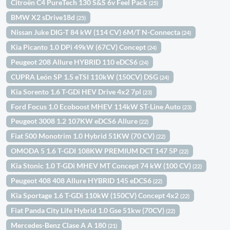
Citroën C4 PureTech 130 S&S 6v Feel Pack
(25)
BMW X2 sDrive18d
(25)
Nissan Juke DIG-T 84 kW (114 CV) 6M/T N-Connecta
(24)
Kia Picanto 1.0 DPi 49kW (67CV) Concept
(24)
Peugeot 208 Allure HYBRID 110 eDCS6
(24)
CUPRA León SP 1.5 eTSI 110kW (150CV) DSG
(24)
Kia Sorento 1.6 T-GDi HEV Drive 4x2 7pl
(23)
Ford Focus 1.0 Ecoboost MHEV 114kW ST-Line Auto
(23)
Peugeot 3008 1.2 107KW eDCS6 Allure
(22)
Fiat 500 Monotrim 1.0 Hybrid 51KW (70 CV)
(22)
OMODA 5 1.6 T-GDI 108KW PREMIUM DCT 147 5P
(22)
Kia Stonic 1.0 T-GDi MHEV MT Concept 74 kW (100 CV)
(22)
Peugeot 408 408 Allure HYBRID 145 eDCS6
(22)
Kia Sportage 1.6 T-GDi 110kW (150CV) Concept 4x2
(22)
Fiat Panda City Life Hybrid 1.0 Gse 51kw (70CV)
(22)
Mercedes-Benz Clase A A 180
(21)