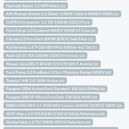
Hyundai Bayon 1.2 MPI Maxx
(21)
Alfa Romeo Stelvio 2.2 Diesel 118kW (160cv) SPRINT RWD
(21)
CUPRA Formentor 1.5 TSI 110kW (150 CV)
(21)
Ford Focus 1.0 Ecoboost MHEV 92kW ST-Line
(21)
Citroën C3 PureTech 60KW (83CV) Feel Pack
(21)
Kia Sorento 1.6 T-GDi HEV Plus Edition 4x2 7pl
(21)
Audi Q3 35 TDI 110kW (150CV) S tronic
(21)
Nissan Juke DIG-T 84 kW (114 CV) 6M/T Acenta
(20)
Ford Puma 1.0 EcoBoost 125cv Titanium Design MHEV
(20)
Toyota C-HR 1.8 140H Active
(20)
Peugeot 2008 Active Pack Puretech 100 S&S BVM6
(20)
Peugeot 308 5P Allure PureTech 130 S&S MAN
(20)
EBRO s700 HEV 1.5 TGDI HEV Luxury 165kW (224CV) 1DHT
(20)
SEAT Ateca 1.0 TSI 81kW (110CV) St&Sp Reference
(20)
Skoda Fabia 1.0 TSI 70KW (95CV) Selection
(20)