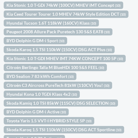
Kia Stonic 1.0 T-GDi 74kW (100CV) MHEV iMT Concept
(10)
Kia Ceed Tourer Tourer 1.0 MHEV 74kW Style Edition DCT
(10)
Hyundai Tucson 1.6T 118kW (160CV) Klass
(10)
Peugeot 2008 Allure Pack Puretech 130 S&S EAT8
(10)
BYD Dolphin G DM-i Sport
(10)
Skoda Karoq 1.5 TSI 110kW (150CV) DSG ACT Plus
(10)
Kia Stonic 1.0 T-GDI MHEV IMT 74KW CONCEPT 100 5P
(10)
Citroën Berlingo Talla M BlueHDi 100 S&S FEEL
(10)
BYD Sealion 7 83 kWh Comfort
(10)
Citroën C3 Aircross PureTech 81kW (110CV) You!
(10)
Hyundai Kona 1.0 TGDi Klass 4x2
(10)
Skoda Kamiq 1.0 TSI 85kW (115CV) DSG SELECTION
(10)
BYD Dolphin G DM-i Active
(10)
Toyota Yaris 1.5 VVT-I HYBRID STYLE 5P
(10)
Skoda Karoq 1.5 TSI 110kW (150CV) DSG ACT Sportline
(10)