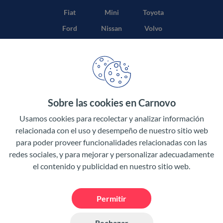
Fiat
Mini
Toyota
Ford
Nissan
Volvo
Honda
Opel
Sobre las cookies en Carnovo
Términos y condiciones
Usamos cookies para recolectar y analizar información
Política de privacidad
relacionada con el uso y desempeño de nuestro sitio web
para poder proveer funcionalidades relacionadas con las
Aviso legal
redes sociales, y para mejorar y personalizar adecuadamente
el contenido y publicidad en nuestro sitio web.
Permitir
Rechazar