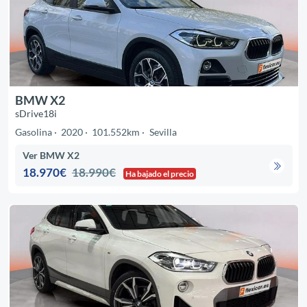
BMW X2
sDrive18i
Gasolina
2020
101.552km
Sevilla
Ver BMW X2
18.970€
18.990€
Ha bajado el precio