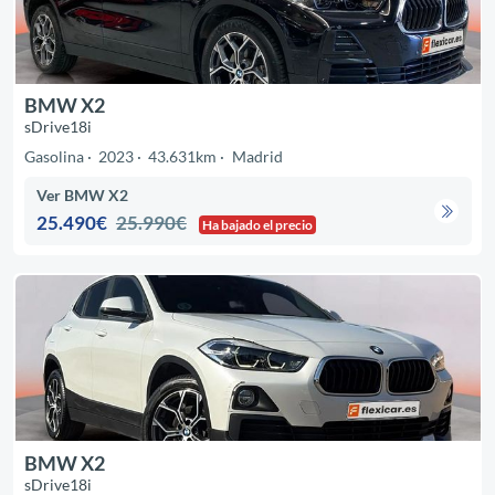
BMW X2
sDrive18i
Gasolina
2023
43.631km
Madrid
Ver BMW X2
25.490€
25.990€
Ha bajado el precio
BMW X2
sDrive18i