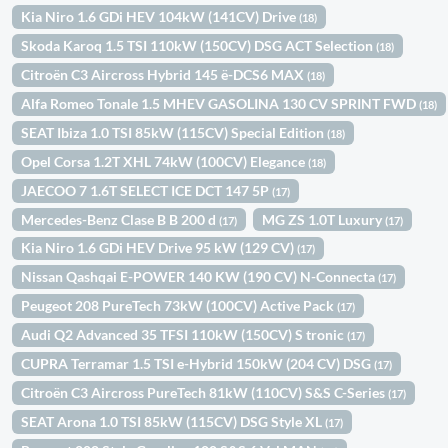
Kia Niro 1.6 GDi HEV 104kW (141CV) Drive
(18)
Skoda Karoq 1.5 TSI 110kW (150CV) DSG ACT Selection
(18)
Citroën C3 Aircross Hybrid 145 ë-DCS6 MAX
(18)
Alfa Romeo Tonale 1.5 MHEV GASOLINA 130 CV SPRINT FWD
(18)
SEAT Ibiza 1.0 TSI 85kW (115CV) Special Edition
(18)
Opel Corsa 1.2T XHL 74kW (100CV) Elegance
(18)
JAECOO 7 1.6T SELECT ICE DCT 147 5P
(17)
Mercedes-Benz Clase B B 200 d
MG ZS 1.0T Luxury
(17)
(17)
Kia Niro 1.6 GDi HEV Drive 95 kW (129 CV)
(17)
Nissan Qashqai E-POWER 140 KW (190 CV) N-Connecta
(17)
Peugeot 208 PureTech 73kW (100CV) Active Pack
(17)
Audi Q2 Advanced 35 TFSI 110kW (150CV) S tronic
(17)
CUPRA Terramar 1.5 TSI e-Hybrid 150kW (204 CV) DSG
(17)
Citroën C3 Aircross PureTech 81kW (110CV) S&S C-Series
(17)
SEAT Arona 1.0 TSI 85kW (115CV) DSG Style XL
(17)