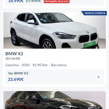
16.990€
17.490€
Ha bajado el precio
NUEVA OFERTA
BMW X2
sDrive18i
Gasolina
2020
81.907km
Barcelona
Ver BMW X2
22.690€