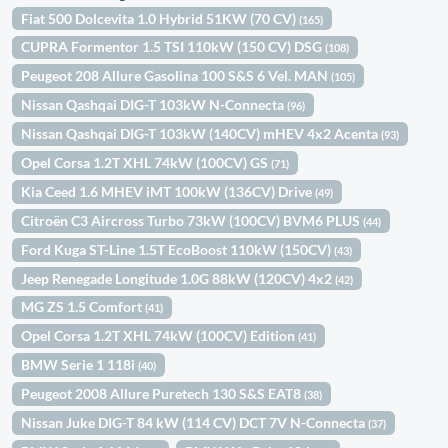
Fiat 500 Dolcevita 1.0 Hybrid 51KW (70 CV)
(165)
CUPRA Formentor 1.5 TSI 110kW (150 CV) DSG
(108)
Peugeot 208 Allure Gasolina 100 S&S 6 Vel. MAN
(105)
Nissan Qashqai DIG-T 103kW N-Connecta
(96)
Nissan Qashqai DIG-T 103kW (140CV) mHEV 4x2 Acenta
(93)
Opel Corsa 1.2T XHL 74kW (100CV) GS
(71)
Kia Ceed 1.6 MHEV iMT 100kW (136CV) Drive
(49)
Citroën C3 Aircross Turbo 73kW (100CV) BVM6 PLUS
(44)
Ford Kuga ST-Line 1.5T EcoBoost 110kW (150CV)
(43)
Jeep Renegade Longitude 1.0G 88kW (120CV) 4x2
(42)
MG ZS 1.5 Comfort
(41)
Opel Corsa 1.2T XHL 74kW (100CV) Edition
(41)
BMW Serie 1 118i
(40)
Peugeot 2008 Allure Puretech 130 S&S EAT8
(38)
Nissan Juke DIG-T 84 kW (114 CV) DCT 7V N-Connecta
(37)