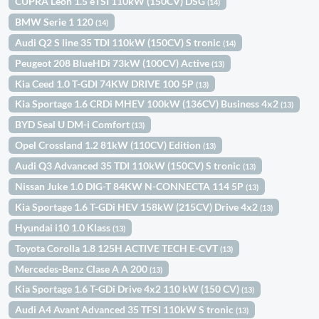
CUPRA León 1.5 eTSI 110kW (150CV) DSG
(14)
BMW Serie 1 120
(14)
Audi Q2 S line 35 TDI 110kW (150CV) S tronic
(14)
Peugeot 208 BlueHDi 73kW (100CV) Active
(13)
Kia Ceed 1.0 T-GDI 74KW DRIVE 100 5P
(13)
Kia Sportage 1.6 CRDi MHEV 100kW (136CV) Business 4x2
(13)
BYD Seal U DM-i Comfort
(13)
Opel Crossland 1.2 81kW (110CV) Edition
(13)
Audi Q3 Advanced 35 TDI 110kW (150CV) S tronic
(13)
Nissan Juke 1.0 DIG-T 84KW N-CONNECTA 114 5P
(13)
Kia Sportage 1.6 T-GDi HEV 158kW (215CV) Drive 4x2
(13)
Hyundai i10 1.0 Klass
(13)
Toyota Corolla 1.8 125H ACTIVE TECH E-CVT
(13)
Mercedes-Benz Clase A A 200
(13)
Kia Sportage 1.6 T-GDi Drive 4x2 110 kW (150 CV)
(13)
Audi A4 Avant Advanced 35 TFSI 110kW S tronic
(13)