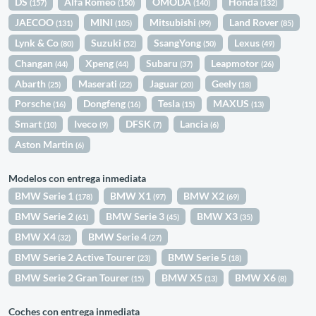
DS
Alfa Romeo
OMODA
Honda
(157)
(150)
(140)
(132)
JAECOO
MINI
Mitsubishi
Land Rover
(131)
(105)
(99)
(85)
Lynk & Co
Suzuki
SsangYong
Lexus
(80)
(52)
(50)
(49)
Changan
Xpeng
Subaru
Leapmotor
(44)
(44)
(37)
(26)
Abarth
Maserati
Jaguar
Geely
(25)
(22)
(20)
(18)
Porsche
Dongfeng
Tesla
MAXUS
(16)
(16)
(15)
(13)
Smart
Iveco
DFSK
Lancia
(10)
(9)
(7)
(6)
Aston Martin
(6)
Modelos con entrega inmediata
BMW Serie 1
BMW X1
BMW X2
(178)
(97)
(69)
BMW Serie 2
BMW Serie 3
BMW X3
(61)
(45)
(35)
BMW X4
BMW Serie 4
(32)
(27)
BMW Serie 2 Active Tourer
BMW Serie 5
(23)
(18)
BMW Serie 2 Gran Tourer
BMW X5
BMW X6
(15)
(13)
(8)
Coches con entrega inmediata