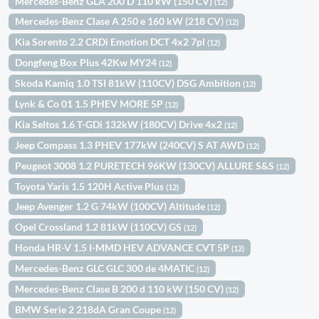
Mercedes-Benz GLA 200 D 110 kW (150 CV)
(12)
Mercedes-Benz Clase A 250 e 160 kW (218 CV)
(12)
Kia Sorento 2.2 CRDi Emotion DCT 4x2 7pl
(12)
Dongfeng Box Plus 42Kw MY24
(12)
Skoda Kamiq 1.0 TSI 81kW (110CV) DSG Ambition
(12)
Lynk & Co 01 1.5 PHEV MORE 5P
(12)
Kia Seltos 1.6 T-GDi 132kW (180CV) Drive 4x2
(12)
Jeep Compass 1.3 PHEV 177kW (240CV) S AT AWD
(12)
Peugeot 3008 1.2 PURETECH 96KW (130CV) ALLURE S&S
(12)
Toyota Yaris 1.5 120H Active Plus
(12)
Jeep Avenger 1.2 G 74kW (100CV) Altitude
(12)
Opel Crossland 1.2 81kW (110CV) GS
(12)
Honda HR-V 1.5 I-MMD HEV ADVANCE CVT 5P
(12)
Mercedes-Benz GLC GLC 300 de 4MATIC
(12)
Mercedes-Benz Clase B 200 d 110 kW (150 CV)
(12)
BMW Serie 2 218dA Gran Coupe
(12)