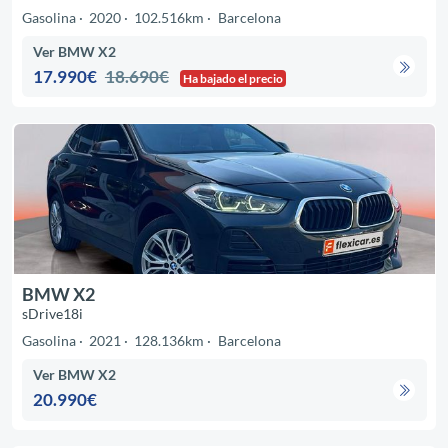
Gasolina
2020
102.516km
Barcelona
Ver BMW X2
17.990€
18.690€
Ha bajado el precio
BMW X2
sDrive18i
Gasolina
2021
128.136km
Barcelona
Ver BMW X2
20.990€