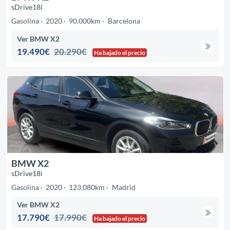
sDrive18i
Gasolina
2020
90.000km
Barcelona
Ver BMW X2
19.490€
20.290€
Ha bajado el precio
BMW X2
sDrive18i
Gasolina
2020
123.080km
Madrid
Ver BMW X2
17.790€
17.990€
Ha bajado el precio