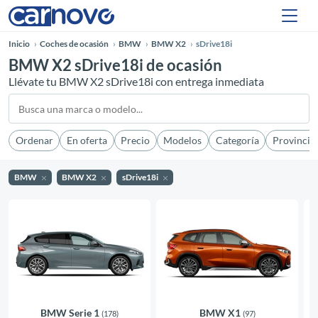
Inicio
Coches de ocasión
BMW
BMW X2
sDrive18i
BMW X2 sDrive18i de ocasión
Llévate tu BMW X2 sDrive18i con entrega inmediata
Ordenar
En oferta
Precio
Modelos
Categoría
Provincia
BMW
BMW X2
sDrive18i
BMW Serie 1
BMW X1
(178)
(97)