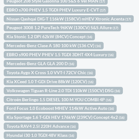
Peugeot 208 Style Gasolina 100 S&S 6 Vel MAN
(17)
EBRO s700 PHEV 1.5 TGDI PHEV Luxury E-CVT
(17)
Nissan Qashqai DIG-T 116kW (158CV) mHEV Xtronic Acenta
(17)
Peugeot 3008 1.2 PureTech 96KW (130CV) S&S Allure
(17)
Kia Stonic 1.2 DPi 62kW (84CV) Concept
(16)
Mercedes-Benz Clase A 180 100 kW (136 CV)
(16)
EBRO s900 PHEV PHEV 1.5 TGDI 3DHT 4X4 Luxury
(16)
Mercedes-Benz GLA GLA 200 D
(16)
Toyota Aygo X Cross 1.0 VVT-I 72CV Chic
(16)
Kia XCeed 1.0 T-GDi Drive 88kW (120CV)
(16)
Volkswagen Tiguan R-Line 2.0 TDI 110kW (150CV) DSG
(16)
Citroën Berlingo 1.5 DIESEL 100 M YOU COMBI 4P
(16)
Ford Focus 1.0 Ecoboost MHEV 114kW Active Auto
(16)
Kia Sportage 1.6 T-GDi HEV 176kW (239CV) Concept 4x2
(16)
Toyota RAV4 2.5l 220H Advance
(16)
Hyundai i30 1.0 TGDI 48V Klass
(16)