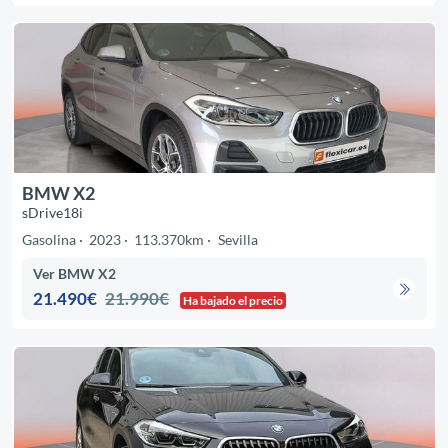
BMW X2
sDrive18i
Gasolina
2023
113.370km
Sevilla
Ver BMW X2
21.490€
21.990€
Ha bajado el precio