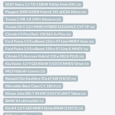
SEAT Ateca 1.5 TSI 110kW St&Sp Style XXL
(16)
Peugeot 2008 N2008 Hybrid 145 eDCS6 Allure
(16)
Toyota C-HR 1.8 140H Advance
(16)
Honda CR-V 2.0 I-MMD HYBRID ELEGANCE CVT 5P
(16)
Citroën C4 PureTech 130 S&S 6v Plus
(16)
Ford Puma 1.0 EcoBoost 125cv ST-Line MHEV Auto
(16)
Ford Puma 1.0 EcoBoost 125cv ST-Line X MHEV
(16)
Citroën C3 Aircross Hybrid 110 e-DSC6 PLUS
(16)
Kia Stonic 1.0 T-GDi 85kW (115CV) MHEV Drive
(15)
MG3 Hybrid+ Luxury
(15)
Renault Clio Equilibre TCe 67 kW (91CV)
(15)
Mercedes-Benz Clase C C 220 d
(15)
Nissan Juke DIG-T 84 kW (114 CV) 6M/T Tekna
(15)
BMW X4 xDrive20d
(15)
Kia K4 1.0 T-GDi MHEV Drive 85kW (115CV)
(15)