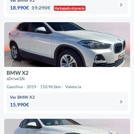
Ver BMW X2
18.990€
19.290€
Ha bajado el precio
BMW X2
sDrive18i
Gasolina
2019
110.961km
Valencia
Ver BMW X2
15.990€