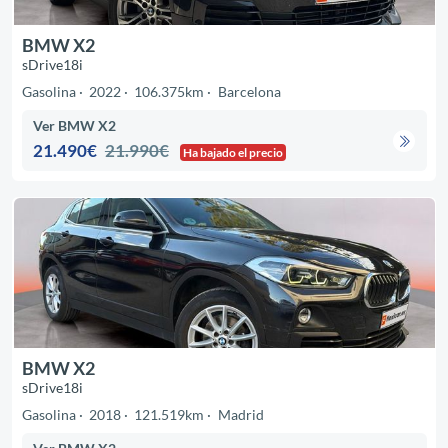
BMW X2
sDrive18i
Gasolina
2022
106.375km
Barcelona
Ver BMW X2
21.490€
21.990€
Ha bajado el precio
BMW X2
sDrive18i
Gasolina
2018
121.519km
Madrid