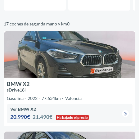
17 coches de segunda mano y km0
BMW X2
sDrive18i
Gasolina
2022
77.634km
Valencia
Ver BMW X2
20.990€
21.490€
Ha bajado el precio