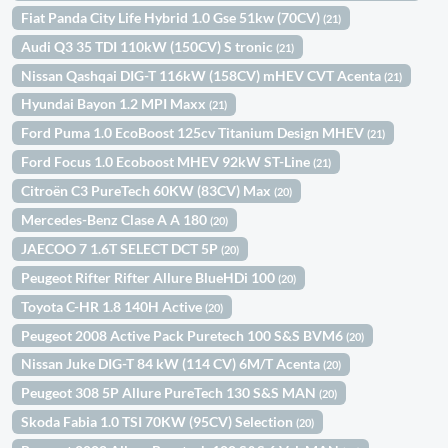
Fiat Panda City Life Hybrid 1.0 Gse 51kw (70CV)
(21)
Audi Q3 35 TDI 110kW (150CV) S tronic
(21)
Nissan Qashqai DIG-T 116kW (158CV) mHEV CVT Acenta
(21)
Hyundai Bayon 1.2 MPI Maxx
(21)
Ford Puma 1.0 EcoBoost 125cv Titanium Design MHEV
(21)
Ford Focus 1.0 Ecoboost MHEV 92kW ST-Line
(21)
Citroën C3 PureTech 60KW (83CV) Max
(20)
Mercedes-Benz Clase A A 180
(20)
JAECOO 7 1.6T SELECT DCT 5P
(20)
Peugeot Rifter Rifter Allure BlueHDi 100
(20)
Toyota C-HR 1.8 140H Active
(20)
Peugeot 2008 Active Pack Puretech 100 S&S BVM6
(20)
Nissan Juke DIG-T 84 kW (114 CV) 6M/T Acenta
(20)
Peugeot 308 5P Allure PureTech 130 S&S MAN
(20)
Skoda Fabia 1.0 TSI 70KW (95CV) Selection
(20)