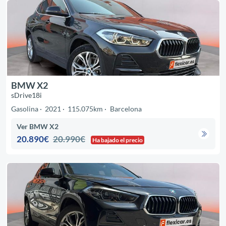
BMW X2
sDrive18i
Gasolina
2021
115.075km
Barcelona
Ver BMW X2
20.890€
20.990€
Ha bajado el precio