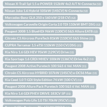
Nissan X-Trail 5pl 1.5 e-POWER 152kW 4x2 A/T N-Connecta
(12)
Nissan Juke 1.6 Hybrid 105kW (145CV) N-Connecta
(12)
Mercedes-Benz GLA 250 e 160 kW (218 CV)
(12)
Volkswagen Caravelle Origin Corta 2.0 TDI 110kW BMT DSG
(12)
Peugeot 3008 1.5 BlueHDi 96kW (130CV) S&S Allure EAT8
(12)
Citroën C3 Aircross PureTech 81kW (110CV) S&S Shine
(11)
CUPRA Terramar 1.5 eTSI 110kW (150 CV) DSG
(11)
Kia Niro 1.6 GDi HEV 95kW (129CV) Drive
(11)
Kia Sportage 1.6 CRDi MHEV 100kW (136CV) Drive 4x2
(11)
Peugeot 2008 Active Puretech 100 S&S 6 Vel. MAN
(11)
Citroën C5 Aircross HYBRID 107kW (145CV) e-DCS6 Max
(11)
Kia Ceed 1.0 T-GDi Style Edition 74 kW (100 CV)
(11)
Peugeot 2008 Allure Pack Puretech 100 S&S 6 Vel. MAN
(11)
Kia Niro 1.6 GDI PHEV DRIVE 183CV 5P
(11)
Volkswagen Polo Life 1.0 TSI 70kW (95CV)
(11)