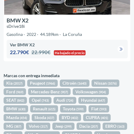
BMW X2
sDrive18i
Gasolina
2022
44.189km
La Coruña
Ver BMW X2
22.790€
22.990€
Ha bajado el precio
Marcas con entrega inmediata
Kia
Peugeot
Citroën
Nissan
(2017)
(1966)
(1640)
(1076)
Ford
Mercedes-Benz
Volkswagen
(969)
(907)
(904)
SEAT
Opel
Audi
Hyundai
(842)
(743)
(724)
(647)
BMW
Renault
Toyota
Fiat
(630)
(615)
(599)
(593)
Mazda
Skoda
BYD
CUPRA
(454)
(437)
(402)
(401)
MG
Volvo
Jeep
Dacia
EBRO
(387)
(317)
(299)
(207)
(163)