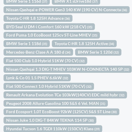
BMW Serie 1 116d
BMW X1 sDrive18d
(37)
(37)
Nissan Qashqai e-POWER Gen3 140 KW (190 CV) N-Connecta
(36)
Toyota C-HR 1.8 125H Advance
(36)
BYD Seal U DM-i Comfort 160 kW (218 CV)
(35)
Ford Puma 1.0 EcoBoost 125cv ST-Line MHEV
(35)
BMW Serie 1 118d
Toyota C-HR 1.8 125H Active
(35)
(34)
Mercedes-Benz Clase A A 180 d
BMW Serie 1 120d
(34)
(32)
Fiat 500 Club 1.0 Hybrid 51KW (70 CV)
(32)
Nissan Qashqai 1.3 DIG-T MHEV 103KW N-CONNECTA 140 5P
(32)
Lynk & Co 01 1.5 PHEV 6.6kW
(32)
Fiat 500 Connect 1.0 Hybrid 51KW (70 CV)
(32)
Renault Arkana Evolution TCe 103kW(140CV) EDC mild hybr
(32)
Peugeot 2008 Allure Gasolina 100 S&S 6 Vel. MAN
(31)
Ford Ecosport 1.0T EcoBoost 92kW (125CV) S&S ST Line
(30)
Nissan Juke 1.0 DIG-T 84KW TEKNA 114 5P
(30)
Hyundai Tucson 1.6 TGDI 110kW (150CV) Klass
(29)