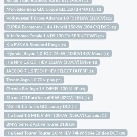
Renault Clio Business TCe 67 kW (90CV)
(11)
Mercedes-Benz GLC Coupè GLC 220 d 4MATIC
(11)
Volkswagen T-Cross Advance 1.0 TSI 81kW (110CV)
(11)
CUPRA Formentor 1.4 e-Hybrid 150kW (204 CV) DSG
(11)
Alfa Romeo Tonale 1,6 DS 130 CV SPRINT FWD
(11)
Kia EV3 Air Standard Range
(11)
Hyundai Bayon 1.0 TGDI 74kW (100CV) 48V Maxx
(11)
Kia Niro 1.6 GDi HEV 102kW (139CV) Drive
(11)
JAECOO 7 1.5 TGDI PHEV SELECT DHT 5P
(11)
Toyota Aygo 1.0 70 x-play
(11)
Citroën Berlingo 1.5 DIESEL 100 M 4P
(11)
Citroën C3 PureTech 60KW (82CV) FEEL
(11)
MG HS 1.5 Turbo GDI Luxury DCT
(11)
Kia Ceed 1.6 MHEV iMT 100kW (136CV) Concept
(11)
BMW Serie 2 Active Tourer 218i
(10)
Kia Ceed Tourer Tourer 1.0 MHEV 74kW Style Edition DCT
(10)