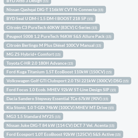
BYD Atto 3 Design
(15)
Nissan Qashqai DIG-T 116kW CVT N-Connecta
(15)
BYD Seal U DM-i 1.5 DM-I BOOST 218 5P
(15)
Citroën C3 PureTech 60KW (83CV) C-Series
(15)
Peugeot 5008 1.2 PureTech 96KW S&S Allure Pack
(15)
Citroën Berlingo M Plus Diésel 100CV Manual
(15)
MG ZS Hybrid+ Comfort
(15)
Toyota C-HR 2.0 180H Advance
(15)
Ford Kuga Titanium 1.5T EcoBoost 110kW (150CV)
(15)
Volkswagen Golf GTI Clubsport 2.0 TSI 221kW (300CV) DSG
(15)
Ford Focus 1.0 Ecob. MHEV 92kW ST-Line Design SIP
(15)
Dacia Sandero Stepway Essential TCe 67kW (90V)
(15)
Kia Stonic 1.0 T-GDi 74kW (100CV) MHEV MT Drive
(15)
MG3 1.5 Standard MY25
(15)
Nissan Juke DIG-T 84 kW (114 CV) DCT 7 Vel. Acenta
(15)
Ford Ecosport 1.0T EcoBoost 92kW (125CV) S&S Active
(15)