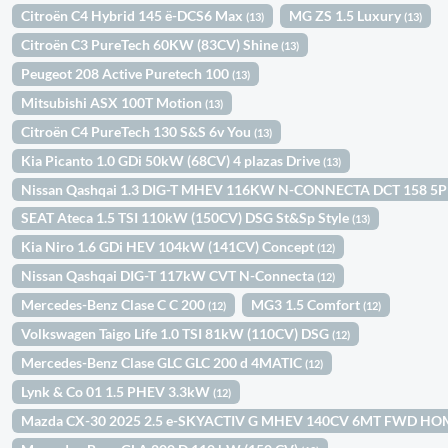
Citroën C4 Hybrid 145 ë-DCS6 Max
MG ZS 1.5 Luxury
(13)
(13)
Citroën C3 PureTech 60KW (83CV) Shine
(13)
Peugeot 208 Active Puretech 100
(13)
Mitsubishi ASX 100T Motion
(13)
Citroën C4 PureTech 130 S&S 6v You
(13)
Kia Picanto 1.0 GDi 50kW (68CV) 4 plazas Drive
(13)
Nissan Qashqai 1.3 DIG-T MHEV 116KW N-CONNECTA DCT 158 5
SEAT Ateca 1.5 TSI 110kW (150CV) DSG St&Sp Style
(13)
Kia Niro 1.6 GDi HEV 104kW (141CV) Concept
(12)
Nissan Qashqai DIG-T 117kW CVT N-Connecta
(12)
Mercedes-Benz Clase C C 200
MG3 1.5 Comfort
(12)
(12)
Volkswagen Taigo Life 1.0 TSI 81kW (110CV) DSG
(12)
Mercedes-Benz Clase GLC GLC 200 d 4MATIC
(12)
Lynk & Co 01 1.5 PHEV 3.3kW
(12)
Mazda CX-30 2025 2.5 e-SKYACTIV G MHEV 140CV 6MT FWD H