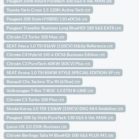
Peugeot 2008 Allure Puretech 100 S&S 6 Vel. MAN
(20)
Toyota Yaris Cross 1.5 120H Active Tech
(19)
Peugeot 208 Style HYBRID 110 eDCS6
(19)
Peugeot Traveller Business Long BlueHDi 180 S&S EAT8
(19)
Citroën C3 Turbo 100 Max
(19)
SEAT Ateca 1.0 TSI 81kW (110CV) St&Sp Reference
(19)
Citroën C4 Hybrid 145 ë-DCS6 Business Edition
(19)
Citroën C3 PureTech 60KW (83CV) Plus
(19)
SEAT Arona 1.0 TSI 85KW STYLE SPECIAL EDITION 5P
(19)
Renault Clio Techno TCe 90 (67kw)
(19)
Volkswagen T-Roc T-ROC 1.5 ETSI R-LINE
(19)
Citroën C3 Turbo 100 Plus
(19)
Skoda Karoq 2.0 TDI 110kW (150CV) DSG 4X4 Ambition
(19)
Peugeot 308 5p Style PureTech 130 S&S 6 Vel. MAN
(19)
Lexus UX 2.0 250h Business
(18)
Citroën Berlingo Talla M BlueHDi 100 S&S PLUS M1
(18)