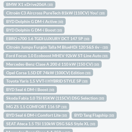
BMW X1 xDrive20dA
(10)
Citroën C3 Aircross PureTech 81kW (110CV) You!
(10)
BYD Dolphin G DM-i Active
(10)
BYD Dolphin G DM-i Boost
(10)
EBRO s700 1.6 TGDI LUXURY DCT 147 5P
(10)
Citroën Jumpy Furgón Talla M BlueHDi 120 S&S 6v -
(10)
Ford Focus 1.0 Ecoboost MHEV 92kW ST-Line Auto
(10)
Mercedes-Benz Clase A 200 d 110 kW (150 CV)
(10)
Opel Corsa 1.5D DT 74kW (100CV) Edition
(10)
Toyota Yaris 1.5 VVT-I HYBRID STYLE 5P
(10)
BYD Seal 6 DM-i Boost
(10)
Skoda Fabia 1.0 TSI 85KW (115CV) DSG Selection
(10)
MG ZS 1.5 COMFORT 116 5P
(10)
BYD Seal 6 DM-i Comfort Lite
BYD Tang Flagship
(10)
(10)
SEAT Ateca 1.5 TSI 110kW DSG S&S Style XL
(10)