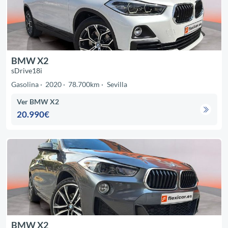
BMW X2
sDrive18i
Gasolina
2020
78.700km
Sevilla
Ver BMW X2
20.990€
BMW X2