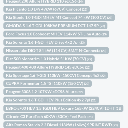
Peugeot 208 Allure HYBRID 110 eDCS6
(24)
Kia Picanto 1.0 DPi 49kW (67CV) Concept
(23)
Kia Stonic 1.0 T-GDi MHEV MT Concept 74 kW (100 CV)
(23)
OMODA 5 1.6 T-GDI 108KW PREMIUM DCT 147 5P
(23)
Ford Focus 1.0 Ecoboost MHEV 114kW ST-Line Auto
(23)
Kia Sorento 1.6 T-GDi HEV Drive 4x2 7pl
(23)
Nissan Juke DIG-T 84 kW (114 CV) 6M/T N-Connecta
(23)
Fiat 500 Monotrim 1.0 Hybrid 51KW (70 CV)
(22)
Peugeot 408 408 Allure HYBRID 145 eDCS6
(22)
Kia Sportage 1.6 T-GDi 110kW (150CV) Concept 4x2
(22)
CUPRA Formentor 1.5 TSI 110kW (150 CV)
(22)
Peugeot 3008 1.2 107KW eDCS6 Allure
(22)
Kia Sorento 1.6 T-GDi HEV Plus Edition 4x2 7pl
(21)
EBRO s700 HEV 1.5 TGDI HEV Luxury 165kW (224CV) 1DHT
(21)
Citroën C3 PureTech 60KW (83CV) Feel Pack
(21)
Alfa Romeo Stelvio 2.2 Diesel 118kW (160cv) SPRINT RWD
(21)