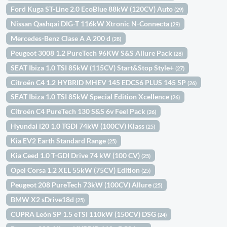
Ford Kuga ST-Line 2.0 EcoBlue 88kW (120CV) Auto
(29)
Nissan Qashqai DIG-T 116kW Xtronic N-Connecta
(29)
Mercedes-Benz Clase A A 200 d
(28)
Peugeot 3008 1.2 PureTech 96KW S&S Allure Pack
(28)
SEAT Ibiza 1.0 TSI 85kW (115CV) Start&Stop Style+
(27)
Citroën C4 1.2 HYBRID MHEV 145 EDCS6 PLUS 145 5P
(26)
SEAT Ibiza 1.0 TSI 85kW Special Edition Xcellence
(26)
Citroën C4 PureTech 130 S&S 6v Feel Pack
(26)
Hyundai i20 1.0 TGDI 74kW (100CV) Klass
(25)
Kia EV2 Earth Standard Range
(25)
Kia Ceed 1.0 T-GDI Drive 74 kW (100 CV)
(25)
Opel Corsa 1.2 XEL 55kW (75CV) Edition
(25)
Peugeot 208 PureTech 73kW (100CV) Allure
(25)
BMW X2 sDrive18d
(25)
CUPRA León SP 1.5 eTSI 110kW (150CV) DSG
(24)