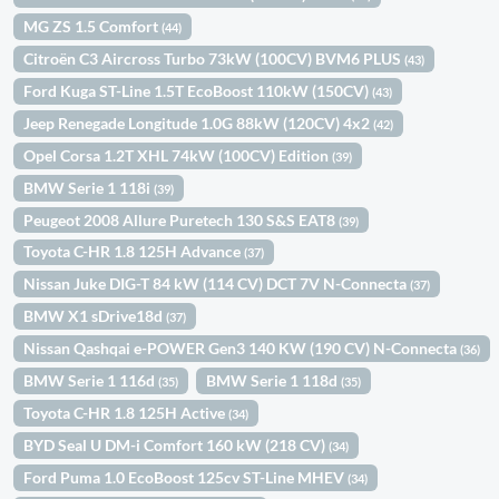
MG ZS 1.5 Comfort
(44)
Citroën C3 Aircross Turbo 73kW (100CV) BVM6 PLUS
(43)
Ford Kuga ST-Line 1.5T EcoBoost 110kW (150CV)
(43)
Jeep Renegade Longitude 1.0G 88kW (120CV) 4x2
(42)
Opel Corsa 1.2T XHL 74kW (100CV) Edition
(39)
BMW Serie 1 118i
(39)
Peugeot 2008 Allure Puretech 130 S&S EAT8
(39)
Toyota C-HR 1.8 125H Advance
(37)
Nissan Juke DIG-T 84 kW (114 CV) DCT 7V N-Connecta
(37)
BMW X1 sDrive18d
(37)
Nissan Qashqai e-POWER Gen3 140 KW (190 CV) N-Connecta
(36)
BMW Serie 1 116d
BMW Serie 1 118d
(35)
(35)
Toyota C-HR 1.8 125H Active
(34)
BYD Seal U DM-i Comfort 160 kW (218 CV)
(34)
Ford Puma 1.0 EcoBoost 125cv ST-Line MHEV
(34)