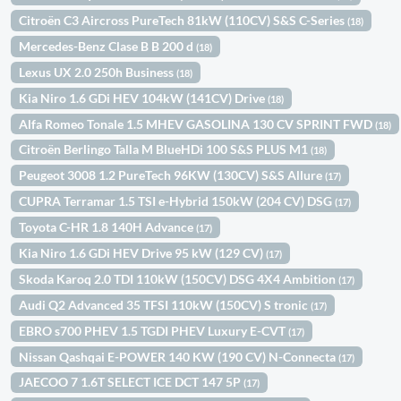
Citroën C3 Aircross PureTech 81kW (110CV) S&S C-Series
(18)
Mercedes-Benz Clase B B 200 d
(18)
Lexus UX 2.0 250h Business
(18)
Kia Niro 1.6 GDi HEV 104kW (141CV) Drive
(18)
Alfa Romeo Tonale 1.5 MHEV GASOLINA 130 CV SPRINT FWD
(18)
Citroën Berlingo Talla M BlueHDi 100 S&S PLUS M1
(18)
Peugeot 3008 1.2 PureTech 96KW (130CV) S&S Allure
(17)
CUPRA Terramar 1.5 TSI e-Hybrid 150kW (204 CV) DSG
(17)
Toyota C-HR 1.8 140H Advance
(17)
Kia Niro 1.6 GDi HEV Drive 95 kW (129 CV)
(17)
Skoda Karoq 2.0 TDI 110kW (150CV) DSG 4X4 Ambition
(17)
Audi Q2 Advanced 35 TFSI 110kW (150CV) S tronic
(17)
EBRO s700 PHEV 1.5 TGDI PHEV Luxury E-CVT
(17)
Nissan Qashqai E-POWER 140 KW (190 CV) N-Connecta
(17)
JAECOO 7 1.6T SELECT ICE DCT 147 5P
(17)