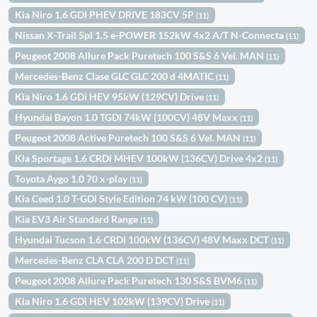
Kia Niro 1.6 GDI PHEV DRIVE 183CV 5P
(11)
Nissan X-Trail 5pl 1.5 e-POWER 152kW 4x2 A/T N-Connecta
(11)
Peugeot 2008 Allure Pack Puretech 100 S&S 6 Vel. MAN
(11)
Mercedes-Benz Clase GLC GLC 200 d 4MATIC
(11)
Kia Niro 1.6 GDi HEV 95kW (129CV) Drive
(11)
Hyundai Bayon 1.0 TGDI 74kW (100CV) 48V Maxx
(11)
Peugeot 2008 Active Puretech 100 S&S 6 Vel. MAN
(11)
Kia Sportage 1.6 CRDi MHEV 100kW (136CV) Drive 4x2
(11)
Toyota Aygo 1.0 70 x-play
(11)
Kia Ceed 1.0 T-GDi Style Edition 74 kW (100 CV)
(11)
Kia EV3 Air Standard Range
(11)
Hyundai Tucson 1.6 CRDI 100kW (136CV) 48V Maxx DCT
(11)
Mercedes-Benz CLA CLA 200 D DCT
(11)
Peugeot 2008 Allure Pack Puretech 130 S&S BVM6
(11)
Kia Niro 1.6 GDi HEV 102kW (139CV) Drive
(11)