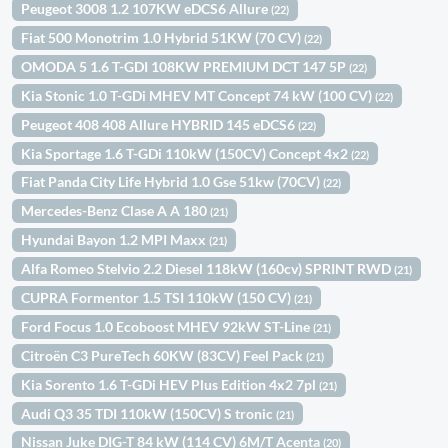
Peugeot 3008 1.2 107KW eDCS6 Allure
(22)
Fiat 500 Monotrim 1.0 Hybrid 51KW (70 CV)
(22)
OMODA 5 1.6 T-GDI 108KW PREMIUM DCT 147 5P
(22)
Kia Stonic 1.0 T-GDi MHEV MT Concept 74 kW (100 CV)
(22)
Peugeot 408 408 Allure HYBRID 145 eDCS6
(22)
Kia Sportage 1.6 T-GDi 110kW (150CV) Concept 4x2
(22)
Fiat Panda City Life Hybrid 1.0 Gse 51kw (70CV)
(22)
Mercedes-Benz Clase A A 180
(21)
Hyundai Bayon 1.2 MPI Maxx
(21)
Alfa Romeo Stelvio 2.2 Diesel 118kW (160cv) SPRINT RWD
(21)
CUPRA Formentor 1.5 TSI 110kW (150 CV)
(21)
Ford Focus 1.0 Ecoboost MHEV 92kW ST-Line
(21)
Citroën C3 PureTech 60KW (83CV) Feel Pack
(21)
Kia Sorento 1.6 T-GDi HEV Plus Edition 4x2 7pl
(21)
Audi Q3 35 TDI 110kW (150CV) S tronic
(21)
Nissan Juke DIG-T 84 kW (114 CV) 6M/T Acenta
(20)