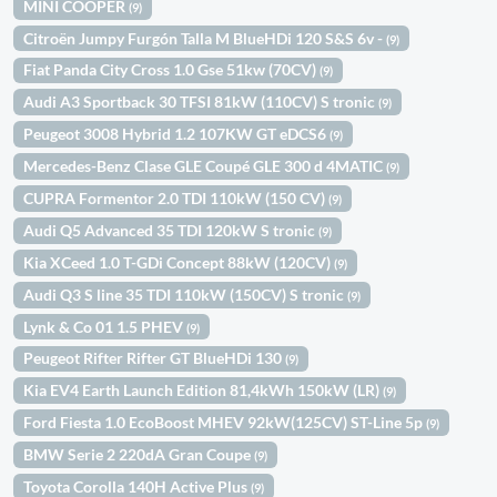
MINI COOPER
(9)
Citroën Jumpy Furgón Talla M BlueHDi 120 S&S 6v -
(9)
Fiat Panda City Cross 1.0 Gse 51kw (70CV)
(9)
Audi A3 Sportback 30 TFSI 81kW (110CV) S tronic
(9)
Peugeot 3008 Hybrid 1.2 107KW GT eDCS6
(9)
Mercedes-Benz Clase GLE Coupé GLE 300 d 4MATIC
(9)
CUPRA Formentor 2.0 TDI 110kW (150 CV)
(9)
Audi Q5 Advanced 35 TDI 120kW S tronic
(9)
Kia XCeed 1.0 T-GDi Concept 88kW (120CV)
(9)
Audi Q3 S line 35 TDI 110kW (150CV) S tronic
(9)
Lynk & Co 01 1.5 PHEV
(9)
Peugeot Rifter Rifter GT BlueHDi 130
(9)
Kia EV4 Earth Launch Edition 81,4kWh 150kW (LR)
(9)
Ford Fiesta 1.0 EcoBoost MHEV 92kW(125CV) ST-Line 5p
(9)
BMW Serie 2 220dA Gran Coupe
(9)
Toyota Corolla 140H Active Plus
(9)