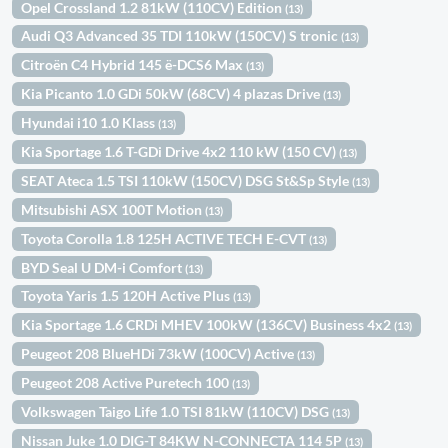
Opel Crossland 1.2 81kW (110CV) Edition
(13)
Audi Q3 Advanced 35 TDI 110kW (150CV) S tronic
(13)
Citroën C4 Hybrid 145 ë-DCS6 Max
(13)
Kia Picanto 1.0 GDi 50kW (68CV) 4 plazas Drive
(13)
Hyundai i10 1.0 Klass
(13)
Kia Sportage 1.6 T-GDi Drive 4x2 110 kW (150 CV)
(13)
SEAT Ateca 1.5 TSI 110kW (150CV) DSG St&Sp Style
(13)
Mitsubishi ASX 100T Motion
(13)
Toyota Corolla 1.8 125H ACTIVE TECH E-CVT
(13)
BYD Seal U DM-i Comfort
(13)
Toyota Yaris 1.5 120H Active Plus
(13)
Kia Sportage 1.6 CRDi MHEV 100kW (136CV) Business 4x2
(13)
Peugeot 208 BlueHDi 73kW (100CV) Active
(13)
Peugeot 208 Active Puretech 100
(13)
Volkswagen Taigo Life 1.0 TSI 81kW (110CV) DSG
(13)
Nissan Juke 1.0 DIG-T 84KW N-CONNECTA 114 5P
(13)