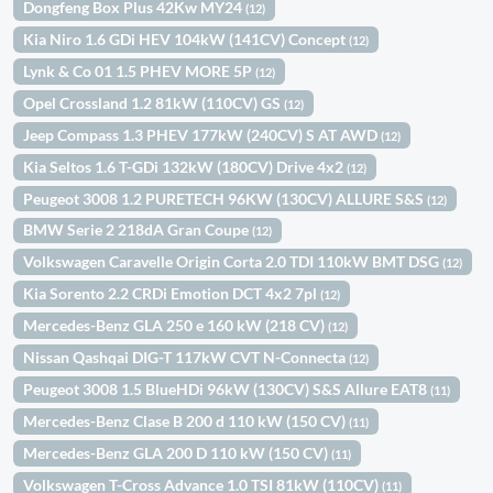
Dongfeng Box Plus 42Kw MY24
(12)
Kia Niro 1.6 GDi HEV 104kW (141CV) Concept
(12)
Lynk & Co 01 1.5 PHEV MORE 5P
(12)
Opel Crossland 1.2 81kW (110CV) GS
(12)
Jeep Compass 1.3 PHEV 177kW (240CV) S AT AWD
(12)
Kia Seltos 1.6 T-GDi 132kW (180CV) Drive 4x2
(12)
Peugeot 3008 1.2 PURETECH 96KW (130CV) ALLURE S&S
(12)
BMW Serie 2 218dA Gran Coupe
(12)
Volkswagen Caravelle Origin Corta 2.0 TDI 110kW BMT DSG
(12)
Kia Sorento 2.2 CRDi Emotion DCT 4x2 7pl
(12)
Mercedes-Benz GLA 250 e 160 kW (218 CV)
(12)
Nissan Qashqai DIG-T 117kW CVT N-Connecta
(12)
Peugeot 3008 1.5 BlueHDi 96kW (130CV) S&S Allure EAT8
(11)
Mercedes-Benz Clase B 200 d 110 kW (150 CV)
(11)
Mercedes-Benz GLA 200 D 110 kW (150 CV)
(11)
Volkswagen T-Cross Advance 1.0 TSI 81kW (110CV)
(11)