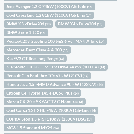
Jeep Avenger 1.2 G 74kW (100CV) Altitude
(14)
Opel Crossland 1.2 81kW (110CV) GS Line
(14)
BMW X3 xDrive20d
BMW X4 xDrive20d
(14)
(14)
BMW Serie 1 120
(14)
Peugeot 208 Gasolina 100 S&S 6 Vel. MAN Allure
(14)
Mercedes-Benz Clase A A 200
(14)
Kia EV3 GT-line Long Range
(14)
Kia Stonic 1.0 T-GDi MHEV Drive 74 kW (100 CV)
(14)
Renault Clio Equilibre TCe 67 kW (91CV)
(14)
Honda Jazz 1.5 i-MMD Advance 90 kW (122 CV)
(14)
Citroën C4 Hybrid 145 ë-DCS6 Plus
(14)
Mazda CX-30 e-SKYACTIV G Homura
(14)
Opel Corsa 1.2T XHL 74kW (100CV) GS-Line
(14)
CUPRA León 1.5 eTSI 110kW (150CV) DSG
(14)
MG3 1.5 Standard MY25
(14)