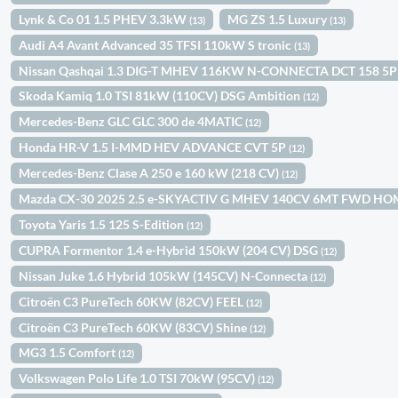
Lynk & Co 01 1.5 PHEV 3.3kW
MG ZS 1.5 Luxury
(13)
(13)
Audi A4 Avant Advanced 35 TFSI 110kW S tronic
(13)
Nissan Qashqai 1.3 DIG-T MHEV 116KW N-CONNECTA DCT 158 5
Skoda Kamiq 1.0 TSI 81kW (110CV) DSG Ambition
(12)
Mercedes-Benz GLC GLC 300 de 4MATIC
(12)
Honda HR-V 1.5 I-MMD HEV ADVANCE CVT 5P
(12)
Mercedes-Benz Clase A 250 e 160 kW (218 CV)
(12)
Mazda CX-30 2025 2.5 e-SKYACTIV G MHEV 140CV 6MT FWD H
Toyota Yaris 1.5 125 S-Edition
(12)
CUPRA Formentor 1.4 e-Hybrid 150kW (204 CV) DSG
(12)
Nissan Juke 1.6 Hybrid 105kW (145CV) N-Connecta
(12)
Citroën C3 PureTech 60KW (82CV) FEEL
(12)
Citroën C3 PureTech 60KW (83CV) Shine
(12)
MG3 1.5 Comfort
(12)
Volkswagen Polo Life 1.0 TSI 70kW (95CV)
(12)