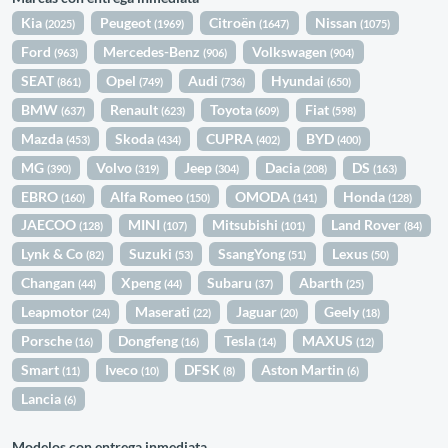
Kia
Peugeot
Citroën
Nissan
(2025)
(1969)
(1647)
(1075)
Ford
Mercedes-Benz
Volkswagen
(963)
(906)
(904)
SEAT
Opel
Audi
Hyundai
(861)
(749)
(736)
(650)
BMW
Renault
Toyota
Fiat
(637)
(623)
(609)
(598)
Mazda
Skoda
CUPRA
BYD
(453)
(434)
(402)
(400)
MG
Volvo
Jeep
Dacia
DS
(390)
(319)
(304)
(208)
(163)
EBRO
Alfa Romeo
OMODA
Honda
(160)
(150)
(141)
(128)
JAECOO
MINI
Mitsubishi
Land Rover
(128)
(107)
(101)
(84)
Lynk & Co
Suzuki
SsangYong
Lexus
(82)
(53)
(51)
(50)
Changan
Xpeng
Subaru
Abarth
(44)
(44)
(37)
(25)
Leapmotor
Maserati
Jaguar
Geely
(24)
(22)
(20)
(18)
Porsche
Dongfeng
Tesla
MAXUS
(16)
(16)
(14)
(12)
Smart
Iveco
DFSK
Aston Martin
(11)
(10)
(8)
(6)
Lancia
(6)
Modelos con entrega inmediata