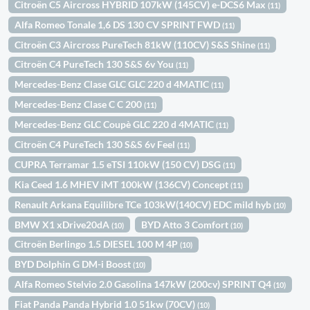
Citroën C5 Aircross HYBRID 107kW (145CV) e-DCS6 Max
(11)
Alfa Romeo Tonale 1,6 DS 130 CV SPRINT FWD
(11)
Citroën C3 Aircross PureTech 81kW (110CV) S&S Shine
(11)
Citroën C4 PureTech 130 S&S 6v You
(11)
Mercedes-Benz Clase GLC GLC 220 d 4MATIC
(11)
Mercedes-Benz Clase C C 200
(11)
Mercedes-Benz GLC Coupè GLC 220 d 4MATIC
(11)
Citroën C4 PureTech 130 S&S 6v Feel
(11)
CUPRA Terramar 1.5 eTSI 110kW (150 CV) DSG
(11)
Kia Ceed 1.6 MHEV iMT 100kW (136CV) Concept
(11)
Renault Arkana Equilibre TCe 103kW(140CV) EDC mild hyb
(10)
BMW X1 xDrive20dA
BYD Atto 3 Comfort
(10)
(10)
Citroën Berlingo 1.5 DIESEL 100 M 4P
(10)
BYD Dolphin G DM-i Boost
(10)
Alfa Romeo Stelvio 2.0 Gasolina 147kW (200cv) SPRINT Q4
(10)
Fiat Panda Panda Hybrid 1.0 51kw (70CV)
(10)