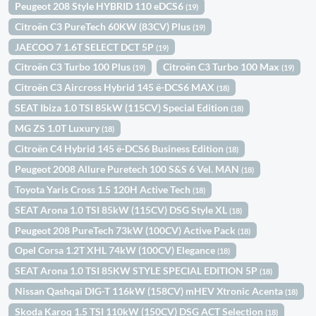
Peugeot 208 Style HYBRID 110 eDCS6
(19)
Citroën C3 PureTech 60KW (83CV) Plus
(19)
JAECOO 7 1.6T SELECT DCT 5P
(19)
Citroën C3 Turbo 100 Plus
Citroën C3 Turbo 100 Max
(19)
(19)
Citroën C3 Aircross Hybrid 145 ë-DCS6 MAX
(18)
SEAT Ibiza 1.0 TSI 85kW (115CV) Special Edition
(18)
MG ZS 1.0T Luxury
(18)
Citroën C4 Hybrid 145 ë-DCS6 Business Edition
(18)
Peugeot 2008 Allure Puretech 100 S&S 6 Vel. MAN
(18)
Toyota Yaris Cross 1.5 120H Active Tech
(18)
SEAT Arona 1.0 TSI 85kW (115CV) DSG Style XL
(18)
Peugeot 208 PureTech 73kW (100CV) Active Pack
(18)
Opel Corsa 1.2T XHL 74kW (100CV) Elegance
(18)
SEAT Arona 1.0 TSI 85KW STYLE SPECIAL EDITION 5P
(18)
Nissan Qashqai DIG-T 116kW (158CV) mHEV Xtronic Acenta
(18)
Skoda Karoq 1.5 TSI 110kW (150CV) DSG ACT Selection
(18)