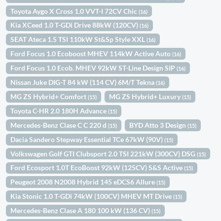
Toyota Aygo X Cross 1.0 VVT-I 72CV Chic
(16)
Kia XCeed 1.0 T-GDi Drive 88kW (120CV)
(16)
SEAT Ateca 1.5 TSI 110kW St&Sp Style XXL
(16)
Ford Focus 1.0 Ecoboost MHEV 114kW Active Auto
(16)
Ford Focus 1.0 Ecob. MHEV 92kW ST-Line Design SIP
(16)
Nissan Juke DIG-T 84 kW (114 CV) 6M/T Tekna
(16)
MG ZS Hybrid+ Comfort
MG ZS Hybrid+ Luxury
(15)
(15)
Toyota C-HR 2.0 180H Advance
(15)
Mercedes-Benz Clase C C 220 d
BYD Atto 3 Design
(15)
(15)
Dacia Sandero Stepway Essential TCe 67kW (90V)
(15)
Volkswagen Golf GTI Clubsport 2.0 TSI 221kW (300CV) DSG
(15)
Ford Ecosport 1.0T EcoBoost 92kW (125CV) S&S Active
(15)
Peugeot 2008 N2008 Hybrid 145 eDCS6 Allure
(15)
Kia Stonic 1.0 T-GDi 74kW (100CV) MHEV MT Drive
(15)
Mercedes-Benz Clase A 180 100 kW (136 CV)
(15)