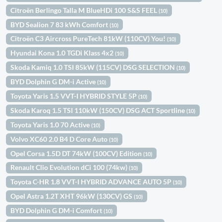
Citroën Berlingo Talla M BlueHDi 100 S&S FEEL
(10)
BYD Sealion 7 83 kWh Comfort
(10)
Citroën C3 Aircross PureTech 81kW (110CV) You!
(10)
Hyundai Kona 1.0 TGDi Klass 4x2
(10)
Skoda Kamiq 1.0 TSI 85kW (115CV) DSG SELECTION
(10)
BYD Dolphin G DM-i Active
(10)
Toyota Yaris 1.5 VVT-I HYBRID STYLE 5P
(10)
Skoda Karoq 1.5 TSI 110kW (150CV) DSG ACT Sportline
(10)
Toyota Yaris 1.0 70 Active
(10)
Volvo XC60 2.0 B4 D Core Auto
(10)
Opel Corsa 1.5D DT 74kW (100CV) Edition
(10)
Renault Clio Evolution dCi 100 (74kw)
(10)
Toyota C-HR 1.8 VVT-I HYBRID ADVANCE AUTO 5P
(10)
Opel Astra 1.2T XHT 96kW (130CV) GS
(10)
BYD Dolphin G DM-i Comfort
(10)