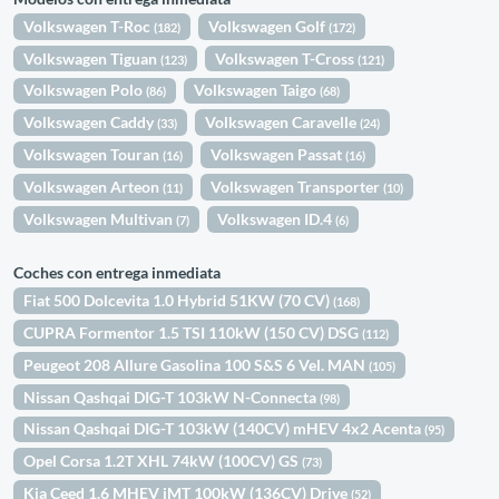
Volkswagen T-Roc
Volkswagen Golf
(182)
(172)
Volkswagen Tiguan
Volkswagen T-Cross
(123)
(121)
Volkswagen Polo
Volkswagen Taigo
(86)
(68)
Volkswagen Caddy
Volkswagen Caravelle
(33)
(24)
Volkswagen Touran
Volkswagen Passat
(16)
(16)
Volkswagen Arteon
Volkswagen Transporter
(11)
(10)
Volkswagen Multivan
Volkswagen ID.4
(7)
(6)
Coches con entrega inmediata
Fiat 500 Dolcevita 1.0 Hybrid 51KW (70 CV)
(168)
CUPRA Formentor 1.5 TSI 110kW (150 CV) DSG
(112)
Peugeot 208 Allure Gasolina 100 S&S 6 Vel. MAN
(105)
Nissan Qashqai DIG-T 103kW N-Connecta
(98)
Nissan Qashqai DIG-T 103kW (140CV) mHEV 4x2 Acenta
(95)
Opel Corsa 1.2T XHL 74kW (100CV) GS
(73)
Kia Ceed 1.6 MHEV iMT 100kW (136CV) Drive
(52)