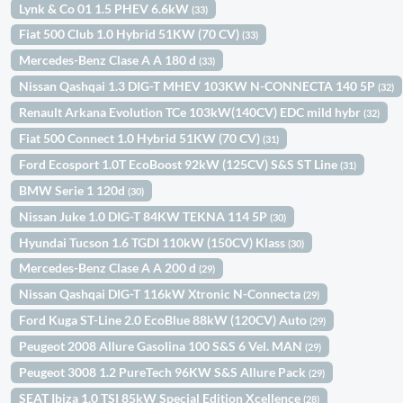
Lynk & Co 01 1.5 PHEV 6.6kW
(33)
Fiat 500 Club 1.0 Hybrid 51KW (70 CV)
(33)
Mercedes-Benz Clase A A 180 d
(33)
Nissan Qashqai 1.3 DIG-T MHEV 103KW N-CONNECTA 140 5P
(32)
Renault Arkana Evolution TCe 103kW(140CV) EDC mild hybr
(32)
Fiat 500 Connect 1.0 Hybrid 51KW (70 CV)
(31)
Ford Ecosport 1.0T EcoBoost 92kW (125CV) S&S ST Line
(31)
BMW Serie 1 120d
(30)
Nissan Juke 1.0 DIG-T 84KW TEKNA 114 5P
(30)
Hyundai Tucson 1.6 TGDI 110kW (150CV) Klass
(30)
Mercedes-Benz Clase A A 200 d
(29)
Nissan Qashqai DIG-T 116kW Xtronic N-Connecta
(29)
Ford Kuga ST-Line 2.0 EcoBlue 88kW (120CV) Auto
(29)
Peugeot 2008 Allure Gasolina 100 S&S 6 Vel. MAN
(29)
Peugeot 3008 1.2 PureTech 96KW S&S Allure Pack
(29)
SEAT Ibiza 1.0 TSI 85kW Special Edition Xcellence
(28)