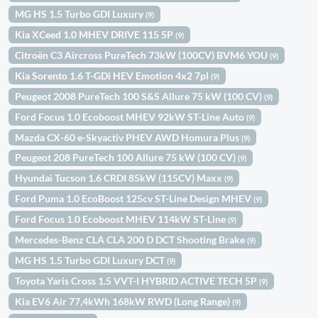
MG HS 1.5 Turbo GDI Luxury
(9)
Kia XCeed 1.0 MHEV DRIVE 115 5P
(9)
Citroën C3 Aircross PureTech 73kW (100CV) BVM6 YOU
(9)
Kia Sorento 1.6 T-GDi HEV Emotion 4x2 7pl
(9)
Peugeot 2008 PureTech 100 S&S Allure 75 kW (100 CV)
(9)
Ford Focus 1.0 Ecoboost MHEV 92kW ST-Line Auto
(9)
Mazda CX-60 e-Skyactiv PHEV AWD Homura Plus
(9)
Peugeot 208 PureTech 100 Allure 75 kW (100 CV)
(9)
Hyundai Tucson 1.6 CRDI 85kW (115CV) Maxx
(9)
Ford Puma 1.0 EcoBoost 125cv ST-Line Design MHEV
(9)
Ford Focus 1.0 Ecoboost MHEV 114kW ST-Line
(9)
Mercedes-Benz CLA CLA 200 D DCT Shooting Brake
(9)
MG HS 1.5 Turbo GDI Luxury DCT
(9)
Toyota Yaris Cross 1.5 VVT-I HYBRID ACTIVE TECH 5P
(9)
Kia EV6 Air 77,4kWh 168kW RWD (Long Range)
(9)