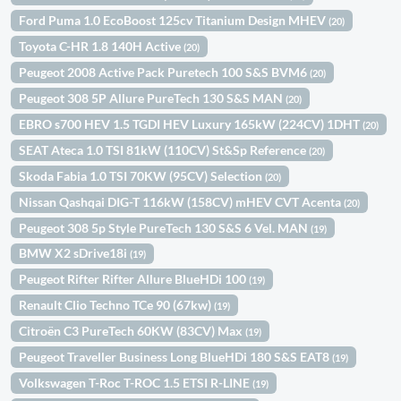
Ford Puma 1.0 EcoBoost 125cv Titanium Design MHEV
(20)
Toyota C-HR 1.8 140H Active
(20)
Peugeot 2008 Active Pack Puretech 100 S&S BVM6
(20)
Peugeot 308 5P Allure PureTech 130 S&S MAN
(20)
EBRO s700 HEV 1.5 TGDI HEV Luxury 165kW (224CV) 1DHT
(20)
SEAT Ateca 1.0 TSI 81kW (110CV) St&Sp Reference
(20)
Skoda Fabia 1.0 TSI 70KW (95CV) Selection
(20)
Nissan Qashqai DIG-T 116kW (158CV) mHEV CVT Acenta
(20)
Peugeot 308 5p Style PureTech 130 S&S 6 Vel. MAN
(19)
BMW X2 sDrive18i
(19)
Peugeot Rifter Rifter Allure BlueHDi 100
(19)
Renault Clio Techno TCe 90 (67kw)
(19)
Citroën C3 PureTech 60KW (83CV) Max
(19)
Peugeot Traveller Business Long BlueHDi 180 S&S EAT8
(19)
Volkswagen T-Roc T-ROC 1.5 ETSI R-LINE
(19)