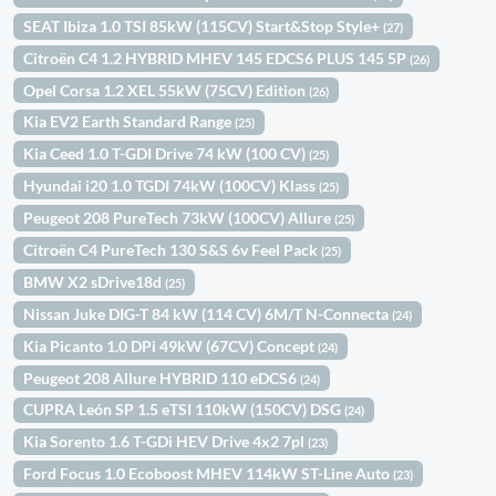
SEAT Ibiza 1.0 TSI 85kW (115CV) Start&Stop Style+
(27)
Citroën C4 1.2 HYBRID MHEV 145 EDCS6 PLUS 145 5P
(26)
Opel Corsa 1.2 XEL 55kW (75CV) Edition
(26)
Kia EV2 Earth Standard Range
(25)
Kia Ceed 1.0 T-GDI Drive 74 kW (100 CV)
(25)
Hyundai i20 1.0 TGDI 74kW (100CV) Klass
(25)
Peugeot 208 PureTech 73kW (100CV) Allure
(25)
Citroën C4 PureTech 130 S&S 6v Feel Pack
(25)
BMW X2 sDrive18d
(25)
Nissan Juke DIG-T 84 kW (114 CV) 6M/T N-Connecta
(24)
Kia Picanto 1.0 DPi 49kW (67CV) Concept
(24)
Peugeot 208 Allure HYBRID 110 eDCS6
(24)
CUPRA León SP 1.5 eTSI 110kW (150CV) DSG
(24)
Kia Sorento 1.6 T-GDi HEV Drive 4x2 7pl
(23)
Ford Focus 1.0 Ecoboost MHEV 114kW ST-Line Auto
(23)