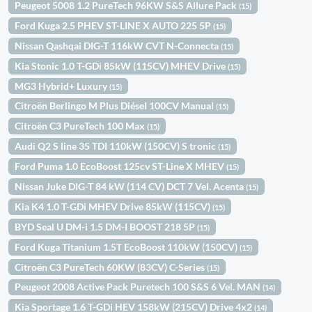
Peugeot 5008 1.2 PureTech 96KW S&S Allure Pack
(15)
Ford Kuga 2.5 PHEV ST-LINE X AUTO 225 5P
(15)
Nissan Qashqai DIG-T 116kW CVT N-Connecta
(15)
Kia Stonic 1.0 T-GDi 85kW (115CV) MHEV Drive
(15)
MG3 Hybrid+ Luxury
(15)
Citroën Berlingo M Plus Diésel 100CV Manual
(15)
Citroën C3 PureTech 100 Max
(15)
Audi Q2 S line 35 TDI 110kW (150CV) S tronic
(15)
Ford Puma 1.0 EcoBoost 125cv ST-Line X MHEV
(15)
Nissan Juke DIG-T 84 kW (114 CV) DCT 7 Vel. Acenta
(15)
Kia K4 1.0 T-GDi MHEV Drive 85kW (115CV)
(15)
BYD Seal U DM-i 1.5 DM-I BOOST 218 5P
(15)
Ford Kuga Titanium 1.5T EcoBoost 110kW (150CV)
(15)
Citroën C3 PureTech 60KW (83CV) C-Series
(15)
Peugeot 2008 Active Pack Puretech 100 S&S 6 Vel. MAN
(14)
Kia Sportage 1.6 T-GDi HEV 158kW (215CV) Drive 4x2
(14)