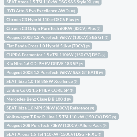
SEAT Ateca 1.5 TSI 110kW DSG S&S Style XL
(10)
BYD Atto 3 Evo Excellence AWD
(10)
Citroën C3 Hybrid 110 e-DSC6 Plus
(9)
Citroën C3 Origin PureTech 60KW (83CV) Plus
(9)
Peugeot 3008 1.2 PureTech 96KW (130CV) S&S GT
(9)
Fiat Panda Cross 1.0 Hybrid 51kw (70CV)
(9)
CUPRA Formentor 1.5 eTSI 110kW (150 CV) DSG
(9)
Kia Niro 1.6 GDI PHEV DRIVE 183 5P
(9)
Peugeot 3008 1.2 PureTech 96KW S&S GT EAT8
(9)
SEAT Ibiza 1.0 TSI 85kW Xcellence
(9)
Lynk & Co 01 1.5 PHEV CORE 5P
(9)
Mercedes-Benz Clase B B 180 d
(9)
SEAT Ibiza 1.0 MPI 59kW (80CV) Reference
(9)
Volkswagen T-Roc R-Line 1.5 TSI 110 kW (150 CV) DSG
(9)
Peugeot 208 PureTech 73kW (100CV) Allure Pack
(9)
SEAT Arona 1.5 TSI 110kW (150CV) DSG FR XL
(9)