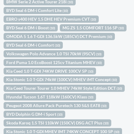
BMW Serie 2 Active Tourer 218i
(10)
BYD Seal 6 DM-i Comfort Lite
(10)
EBRO s400 HEV 1.5 DHE HEV Premium CVT
(10)
BYD Seal 6 DM-i Boost
MG ZS 1.5 COMFORT 116 5P
(10)
(10)
OMODA 5 1.6 T-GDI 136.5kW (185CV) DCT Premium
(10)
BYD Seal 6 DM-i Comfort
(10)
Volkswagen Polo Advance 1.0 TSI 70kW (95CV)
(10)
Ford Puma 1.0 EcoBoost 125cv Titanium MHEV
(10)
Kia Ceed 1.0 T-GDI 74KW DRIVE 100CV 5P
(10)
Kia Stonic 1.0 T-GDi 74kW (100CV) MHEV iMT Concept
(10)
Kia Ceed Tourer Tourer 1.0 MHEV 74kW Style Edition DCT
(10)
Hyundai Tucson 1.6T 118kW (160CV) Klass
(10)
Peugeot 2008 Allure Pack Puretech 130 S&S EAT8
(10)
BYD Dolphin G DM-i Sport
(10)
Skoda Karoq 1.5 TSI 110kW (150CV) DSG ACT Plus
(10)
Kia Stonic 1.0 T-GDI MHEV IMT 74KW CONCEPT 100 5P
(10)