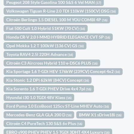
Peugeot 208 Style Gasolina 100 S&S 6 Vel MAN
(17)
Volkswagen Tiguan R-Line 2.0 TDI 110kW (150CV) DSG
(16)
Citroën Berlingo 1.5 DIESEL 100 M YOU COMBI 4P
(16)
Fiat 500 Cult 1.0 Hybrid 51KW (70 CV)
(16)
Honda CR-V 2.0 I-MMD HYBRID ELEGANCE CVT 5P
(16)
Opel Mokka 1.2 T 100kW (136 CV) GS
(16)
Toyota RAV4 2.5l 220H Advance
(16)
Citroën C3 Aircross Hybrid 110 e-DSC6 PLUS
(16)
Kia Sportage 1.6 T-GDi HEV 176kW (239CV) Concept 4x2
(16)
Kia Stonic 1.2 DPi 62kW (84CV) Concept
(16)
Kia Sorento 1.6 T-GDi PHEV Drive 4x4 7pl
(16)
Hyundai i30 1.0 TGDI 48V Klass
(16)
Ford Puma 1.0 EcoBoost 125cv ST-Line MHEV Auto
(16)
Mercedes-Benz GLA GLA 200 D
BMW X1 sDrive18i
(16)
(16)
Citroën C4 PureTech 130 S&S 6v Plus
(16)
EBRO s900 PHEV PHEV 1.5 TGDI 3DHT 4X4 Luxury
(16)