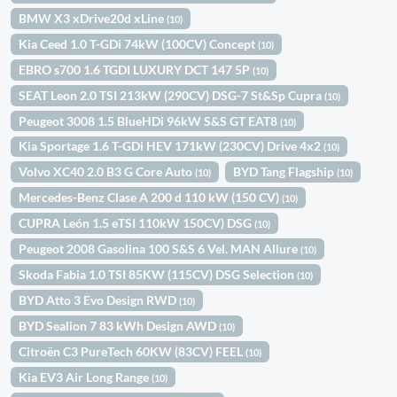
BMW X3 xDrive20d xLine
(10)
Kia Ceed 1.0 T-GDi 74kW (100CV) Concept
(10)
EBRO s700 1.6 TGDI LUXURY DCT 147 5P
(10)
SEAT Leon 2.0 TSI 213kW (290CV) DSG-7 St&Sp Cupra
(10)
Peugeot 3008 1.5 BlueHDi 96kW S&S GT EAT8
(10)
Kia Sportage 1.6 T-GDi HEV 171kW (230CV) Drive 4x2
(10)
Volvo XC40 2.0 B3 G Core Auto
BYD Tang Flagship
(10)
(10)
Mercedes-Benz Clase A 200 d 110 kW (150 CV)
(10)
CUPRA León 1.5 eTSI 110kW 150CV) DSG
(10)
Peugeot 2008 Gasolina 100 S&S 6 Vel. MAN Allure
(10)
Skoda Fabia 1.0 TSI 85KW (115CV) DSG Selection
(10)
BYD Atto 3 Evo Design RWD
(10)
BYD Sealion 7 83 kWh Design AWD
(10)
Citroën C3 PureTech 60KW (83CV) FEEL
(10)
Kia EV3 Air Long Range
(10)