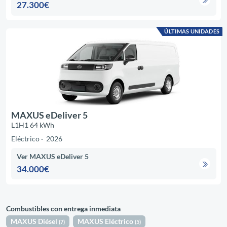
27.300€
ÚLTIMAS UNIDADES
MAXUS eDeliver 5
L1H1 64 kWh
Eléctrico
2026
Ver MAXUS eDeliver 5
34.000€
Combustibles con entrega inmediata
MAXUS Diésel
MAXUS Eléctrico
(7)
(5)