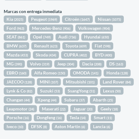
Marcas con entrega inmediata
Kia
Peugeot
Citroën
Nissan
(2025)
(1969)
(1647)
(1075)
Ford
Mercedes-Benz
Volkswagen
(963)
(906)
(904)
SEAT
Opel
Audi
Hyundai
(861)
(749)
(736)
(650)
BMW
Renault
Toyota
Fiat
(637)
(623)
(609)
(598)
Mazda
Skoda
CUPRA
BYD
(453)
(434)
(402)
(400)
MG
Volvo
Jeep
Dacia
DS
(390)
(319)
(304)
(208)
(163)
EBRO
Alfa Romeo
OMODA
Honda
(160)
(150)
(141)
(128)
JAECOO
MINI
Mitsubishi
Land Rover
(128)
(107)
(101)
(84)
Lynk & Co
Suzuki
SsangYong
Lexus
(82)
(53)
(51)
(50)
Changan
Xpeng
Subaru
Abarth
(44)
(44)
(37)
(25)
Leapmotor
Maserati
Jaguar
Geely
(24)
(22)
(20)
(18)
Porsche
Dongfeng
Tesla
Smart
(16)
(16)
(14)
(11)
Iveco
DFSK
Aston Martin
Lancia
(10)
(8)
(6)
(6)