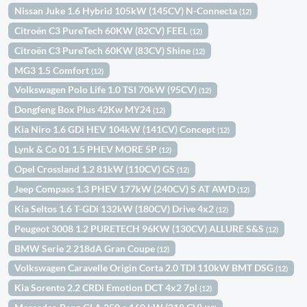
Nissan Juke 1.6 Hybrid 105kW (145CV) N-Connecta
(12)
Citroën C3 PureTech 60KW (82CV) FEEL
(12)
Citroën C3 PureTech 60KW (83CV) Shine
(12)
MG3 1.5 Comfort
(12)
Volkswagen Polo Life 1.0 TSI 70kW (95CV)
(12)
Dongfeng Box Plus 42Kw MY24
(12)
Kia Niro 1.6 GDi HEV 104kW (141CV) Concept
(12)
Lynk & Co 01 1.5 PHEV MORE 5P
(12)
Opel Crossland 1.2 81kW (110CV) GS
(12)
Jeep Compass 1.3 PHEV 177kW (240CV) S AT AWD
(12)
Kia Seltos 1.6 T-GDi 132kW (180CV) Drive 4x2
(12)
Peugeot 3008 1.2 PURETECH 96KW (130CV) ALLURE S&S
(12)
BMW Serie 2 218dA Gran Coupe
(12)
Volkswagen Caravelle Origin Corta 2.0 TDI 110kW BMT DSG
(12)
Kia Sorento 2.2 CRDi Emotion DCT 4x2 7pl
(12)