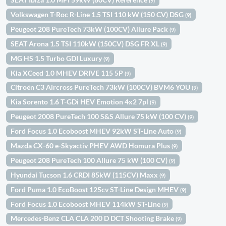
(9)
Volkswagen T-Roc R-Line 1.5 TSI 110 kW (150 CV) DSG
(9)
Peugeot 208 PureTech 73kW (100CV) Allure Pack
(9)
SEAT Arona 1.5 TSI 110kW (150CV) DSG FR XL
(9)
MG HS 1.5 Turbo GDI Luxury
(9)
Kia XCeed 1.0 MHEV DRIVE 115 5P
(9)
Citroën C3 Aircross PureTech 73kW (100CV) BVM6 YOU
(9)
Kia Sorento 1.6 T-GDi HEV Emotion 4x2 7pl
(9)
Peugeot 2008 PureTech 100 S&S Allure 75 kW (100 CV)
(9)
Ford Focus 1.0 Ecoboost MHEV 92kW ST-Line Auto
(9)
Mazda CX-60 e-Skyactiv PHEV AWD Homura Plus
(9)
Peugeot 208 PureTech 100 Allure 75 kW (100 CV)
(9)
Hyundai Tucson 1.6 CRDI 85kW (115CV) Maxx
(9)
Ford Puma 1.0 EcoBoost 125cv ST-Line Design MHEV
(9)
Ford Focus 1.0 Ecoboost MHEV 114kW ST-Line
(9)
Mercedes-Benz CLA CLA 200 D DCT Shooting Brake
(9)