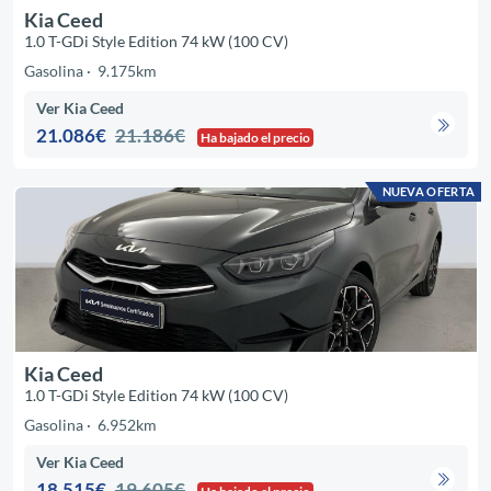
Kia Ceed
1.0 T-GDi Style Edition 74 kW (100 CV)
Gasolina
9.175km
Ver Kia Ceed
21.086€
21.186€
Ha bajado el precio
NUEVA OFERTA
Kia Ceed
1.0 T-GDi Style Edition 74 kW (100 CV)
Gasolina
6.952km
Ver Kia Ceed
18.515€
19.605€