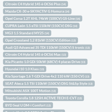
Citroën C4 Hybrid 145 ë-DCS6 Plus
(14)
Mazda CX-30 e-SKYACTIV G Homura
(14)
Opel Corsa 1.2T XHL 74kW (100CV) GS-Line
(14)
CUPRA León 1.5 eTSI 110kW (150CV) DSG
(14)
MG3 1.5 Standard MY25
(14)
Opel Crossland 1.2 81kW (110CV) Edition
(13)
Audi Q3 Advanced 35 TDI 110kW (150CV) S tronic
(13)
Citroën C4 Hybrid 145 ë-DCS6 Max
(13)
Kia Picanto 1.0 GDi 50kW (68CV) 4 plazas Drive
(13)
Hyundai i10 1.0 Klass
(13)
Kia Sportage 1.6 T-GDi Drive 4x2 110 kW (150 CV)
(13)
SEAT Ateca 1.5 TSI 110kW (150CV) DSG St&Sp Style
(13)
Mitsubishi ASX 100T Motion
(13)
Toyota Corolla 1.8 125H ACTIVE TECH E-CVT
(13)
BYD Seal U DM-i Comfort
(13)