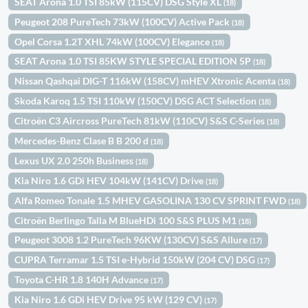
SEAT Arona 1.0 TSI 85kW (115CV) DSG Style XL
(18)
Peugeot 208 PureTech 73kW (100CV) Active Pack
(18)
Opel Corsa 1.2T XHL 74kW (100CV) Elegance
(18)
SEAT Arona 1.0 TSI 85KW STYLE SPECIAL EDITION 5P
(18)
Nissan Qashqai DIG-T 116kW (158CV) mHEV Xtronic Acenta
(18)
Skoda Karoq 1.5 TSI 110kW (150CV) DSG ACT Selection
(18)
Citroën C3 Aircross PureTech 81kW (110CV) S&S C-Series
(18)
Mercedes-Benz Clase B B 200 d
(18)
Lexus UX 2.0 250h Business
(18)
Kia Niro 1.6 GDi HEV 104kW (141CV) Drive
(18)
Alfa Romeo Tonale 1.5 MHEV GASOLINA 130 CV SPRINT FWD
(18)
Citroën Berlingo Talla M BlueHDi 100 S&S PLUS M1
(18)
Peugeot 3008 1.2 PureTech 96KW (130CV) S&S Allure
(17)
CUPRA Terramar 1.5 TSI e-Hybrid 150kW (204 CV) DSG
(17)
Toyota C-HR 1.8 140H Advance
(17)
Kia Niro 1.6 GDi HEV Drive 95 kW (129 CV)
(17)