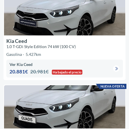
Kia Ceed
1.0 T-GDi Style Edition 74 kW (100 CV)
Gasolina
5.427km
Ver Kia Ceed
20.881€
20.981€
Ha bajado el precio
NUEVA OFERTA