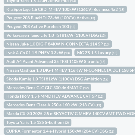
Toyota Yaris 1.5 120H Active Plus
(13)
Kia Sportage 1.6 CRDi MHEV 100kW (136CV) Business 4x2
(13)
Peugeot 208 BlueHDi 73kW (100CV) Active
(13)
Peugeot 208 Active Puretech 100
(13)
Volkswagen Taigo Life 1.0 TSI 81kW (110CV) DSG
(13)
Nissan Juke 1.0 DIG-T 84KW N-CONNECTA 114 5P
(13)
Lynk & Co 01 1.5 PHEV 3.3kW
MG ZS 1.5 Luxury
(13)
(13)
Audi A4 Avant Advanced 35 TFSI 110kW S tronic
(13)
Nissan Qashqai 1.3 DIG-T MHEV 116KW N-CONNECTA DCT 158 5
Skoda Kamiq 1.0 TSI 81kW (110CV) DSG Ambition
(12)
Mercedes-Benz GLC GLC 300 de 4MATIC
(12)
Honda HR-V 1.5 I-MMD HEV ADVANCE CVT 5P
(12)
Mercedes-Benz Clase A 250 e 160 kW (218 CV)
(12)
Mazda CX-30 2025 2.5 e-SKYACTIV G MHEV 140CV 6MT FWD H
Toyota Yaris 1.5 125 S-Edition
(12)
CUPRA Formentor 1.4 e-Hybrid 150kW (204 CV) DSG
(12)