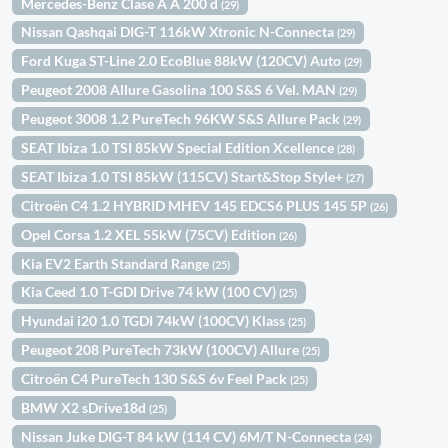
Mercedes-Benz Clase A A 200 d
(29)
Nissan Qashqai DIG-T 116kW Xtronic N-Connecta
(29)
Ford Kuga ST-Line 2.0 EcoBlue 88kW (120CV) Auto
(29)
Peugeot 2008 Allure Gasolina 100 S&S 6 Vel. MAN
(29)
Peugeot 3008 1.2 PureTech 96KW S&S Allure Pack
(29)
SEAT Ibiza 1.0 TSI 85kW Special Edition Xcellence
(28)
SEAT Ibiza 1.0 TSI 85kW (115CV) Start&Stop Style+
(27)
Citroën C4 1.2 HYBRID MHEV 145 EDCS6 PLUS 145 5P
(26)
Opel Corsa 1.2 XEL 55kW (75CV) Edition
(26)
Kia EV2 Earth Standard Range
(25)
Kia Ceed 1.0 T-GDI Drive 74 kW (100 CV)
(25)
Hyundai i20 1.0 TGDI 74kW (100CV) Klass
(25)
Peugeot 208 PureTech 73kW (100CV) Allure
(25)
Citroën C4 PureTech 130 S&S 6v Feel Pack
(25)
BMW X2 sDrive18d
(25)
Nissan Juke DIG-T 84 kW (114 CV) 6M/T N-Connecta
(24)