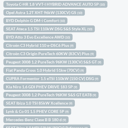
Toyota C-HR 1.8 VVT-I HYBRID ADVANCE AUTO 5P
(10)
Opel Astra 1.2T XHT 96kW (130CV) GS
(10)
BYD Dolphin G DM-i Comfort
(10)
SEAT Ateca 1.5 TSI 110kW DSG S&S Style XL
(10)
BYD Atto 3 Evo Excellence AWD
(10)
Citroën C3 Hybrid 110 e-DSC6 Plus
(9)
Citroën C3 Origin PureTech 60KW (83CV) Plus
(9)
Peugeot 3008 1.2 PureTech 96KW (130CV) S&S GT
(9)
Fiat Panda Cross 1.0 Hybrid 51kw (70CV)
(9)
CUPRA Formentor 1.5 eTSI 110kW (150 CV) DSG
(9)
Kia Niro 1.6 GDI PHEV DRIVE 183 5P
(9)
Peugeot 3008 1.2 PureTech 96KW S&S GT EAT8
(9)
SEAT Ibiza 1.0 TSI 85kW Xcellence
(9)
Lynk & Co 01 1.5 PHEV CORE 5P
(9)
Mercedes-Benz Clase B B 180 d
(9)
SEAT Ibiza 1.0 MPI 59kW (80CV) Reference