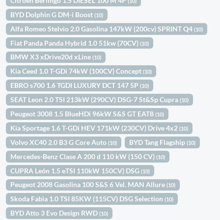
Citroën Berlingo 1.5 DIESEL 100 M 4P
(10)
BYD Dolphin G DM-i Boost
(10)
Alfa Romeo Stelvio 2.0 Gasolina 147kW (200cv) SPRINT Q4
(10)
Fiat Panda Panda Hybrid 1.0 51kw (70CV)
(10)
BMW X3 xDrive20d xLine
(10)
Kia Ceed 1.0 T-GDi 74kW (100CV) Concept
(10)
EBRO s700 1.6 TGDI LUXURY DCT 147 5P
(10)
SEAT Leon 2.0 TSI 213kW (290CV) DSG-7 St&Sp Cupra
(10)
Peugeot 3008 1.5 BlueHDi 96kW S&S GT EAT8
(10)
Kia Sportage 1.6 T-GDi HEV 171kW (230CV) Drive 4x2
(10)
Volvo XC40 2.0 B3 G Core Auto
BYD Tang Flagship
(10)
(10)
Mercedes-Benz Clase A 200 d 110 kW (150 CV)
(10)
CUPRA León 1.5 eTSI 110kW 150CV) DSG
(10)
Peugeot 2008 Gasolina 100 S&S 6 Vel. MAN Allure
(10)
Skoda Fabia 1.0 TSI 85KW (115CV) DSG Selection
(10)
BYD Atto 3 Evo Design RWD
(10)