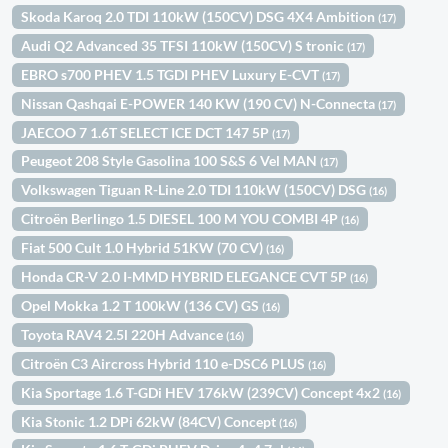
Skoda Karoq 2.0 TDI 110kW (150CV) DSG 4X4 Ambition
(17)
Audi Q2 Advanced 35 TFSI 110kW (150CV) S tronic
(17)
EBRO s700 PHEV 1.5 TGDI PHEV Luxury E-CVT
(17)
Nissan Qashqai E-POWER 140 KW (190 CV) N-Connecta
(17)
JAECOO 7 1.6T SELECT ICE DCT 147 5P
(17)
Peugeot 208 Style Gasolina 100 S&S 6 Vel MAN
(17)
Volkswagen Tiguan R-Line 2.0 TDI 110kW (150CV) DSG
(16)
Citroën Berlingo 1.5 DIESEL 100 M YOU COMBI 4P
(16)
Fiat 500 Cult 1.0 Hybrid 51KW (70 CV)
(16)
Honda CR-V 2.0 I-MMD HYBRID ELEGANCE CVT 5P
(16)
Opel Mokka 1.2 T 100kW (136 CV) GS
(16)
Toyota RAV4 2.5l 220H Advance
(16)
Citroën C3 Aircross Hybrid 110 e-DSC6 PLUS
(16)
Kia Sportage 1.6 T-GDi HEV 176kW (239CV) Concept 4x2
(16)
Kia Stonic 1.2 DPi 62kW (84CV) Concept
(16)