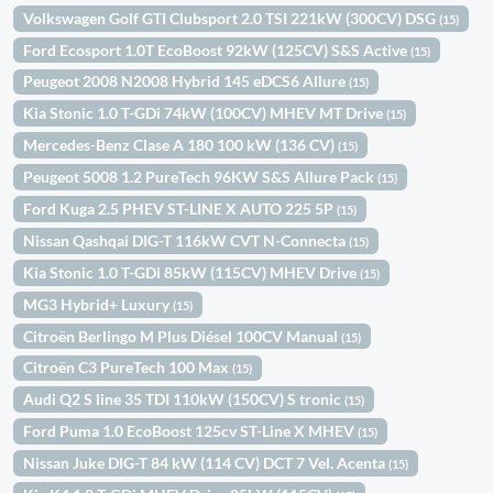
Volkswagen Golf GTI Clubsport 2.0 TSI 221kW (300CV) DSG
(15)
Ford Ecosport 1.0T EcoBoost 92kW (125CV) S&S Active
(15)
Peugeot 2008 N2008 Hybrid 145 eDCS6 Allure
(15)
Kia Stonic 1.0 T-GDi 74kW (100CV) MHEV MT Drive
(15)
Mercedes-Benz Clase A 180 100 kW (136 CV)
(15)
Peugeot 5008 1.2 PureTech 96KW S&S Allure Pack
(15)
Ford Kuga 2.5 PHEV ST-LINE X AUTO 225 5P
(15)
Nissan Qashqai DIG-T 116kW CVT N-Connecta
(15)
Kia Stonic 1.0 T-GDi 85kW (115CV) MHEV Drive
(15)
MG3 Hybrid+ Luxury
(15)
Citroën Berlingo M Plus Diésel 100CV Manual
(15)
Citroën C3 PureTech 100 Max
(15)
Audi Q2 S line 35 TDI 110kW (150CV) S tronic
(15)
Ford Puma 1.0 EcoBoost 125cv ST-Line X MHEV
(15)
Nissan Juke DIG-T 84 kW (114 CV) DCT 7 Vel. Acenta
(15)