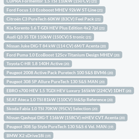
CUPRA Formentor 1.5 TSI 110kW (150 CV)
(21)
Ford Focus 1.0 Ecoboost MHEV 92kW ST-Line
(21)
Citroën C3 PureTech 60KW (83CV) Feel Pack
(21)
Kia Sorento 1.6 T-GDi HEV Plus Edition 4x2 7pl
(21)
Audi Q3 35 TDI 110kW (150CV) S tronic
(21)
Nissan Juke DIG-T 84 kW (114 CV) 6M/T Acenta
(20)
Ford Puma 1.0 EcoBoost 125cv Titanium Design MHEV
(20)
Toyota C-HR 1.8 140H Active
(20)
Peugeot 2008 Active Pack Puretech 100 S&S BVM6
(20)
Peugeot 308 5P Allure PureTech 130 S&S MAN
(20)
EBRO s700 HEV 1.5 TGDI HEV Luxury 165kW (224CV) 1DHT
(20)
SEAT Ateca 1.0 TSI 81kW (110CV) St&Sp Reference
(20)
Skoda Fabia 1.0 TSI 70KW (95CV) Selection
(20)
Nissan Qashqai DIG-T 116kW (158CV) mHEV CVT Acenta
(20)
Peugeot 308 5p Style PureTech 130 S&S 6 Vel. MAN
(19)
BMW X2 sDrive18i
(19)