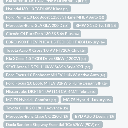
Kia Sorento 1.6 T-GDi PHEV Drive 4x4 7pl
(16)
Hyundai i30 1.0 TGDI 48V Klass
(16)
Ford Puma 1.0 EcoBoost 125cv ST-Line MHEV Auto
(16)
Mercedes-Benz GLA GLA 200 D
BMW X1 sDrive18i
(16)
(16)
Citroën C4 PureTech 130 S&S 6v Plus
(16)
EBRO s900 PHEV PHEV 1.5 TGDI 3DHT 4X4 Luxury
(16)
Toyota Aygo X Cross 1.0 VVT-I 72CV Chic
(16)
Kia XCeed 1.0 T-GDi Drive 88kW (120CV)
(16)
SEAT Ateca 1.5 TSI 110kW St&Sp Style XXL
(16)
Ford Focus 1.0 Ecoboost MHEV 114kW Active Auto
(16)
Ford Focus 1.0 Ecob. MHEV 92kW ST-Line Design SIP
(16)
Nissan Juke DIG-T 84 kW (114 CV) 6M/T Tekna
(16)
MG ZS Hybrid+ Comfort
MG ZS Hybrid+ Luxury
(15)
(15)
Toyota C-HR 2.0 180H Advance
(15)
Mercedes-Benz Clase C C 220 d
BYD Atto 3 Design
(15)
(15)
Dacia Sandero Stepway Essential TCe 67kW (90V)
(15)