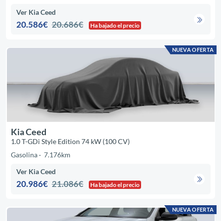
Ver Kia Ceed
20.586€
20.686€
Ha bajado el precio
NUEVA OFERTA
Kia Ceed
1.0 T-GDi Style Edition 74 kW (100 CV)
Gasolina
7.176km
Ver Kia Ceed
20.986€
21.086€
Ha bajado el precio
NUEVA OFERTA