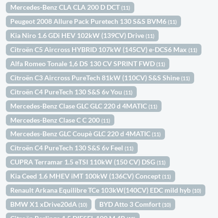
Mercedes-Benz CLA CLA 200 D DCT
(11)
Peugeot 2008 Allure Pack Puretech 130 S&S BVM6
(11)
Kia Niro 1.6 GDi HEV 102kW (139CV) Drive
(11)
Citroën C5 Aircross HYBRID 107kW (145CV) e-DCS6 Max
(11)
Alfa Romeo Tonale 1,6 DS 130 CV SPRINT FWD
(11)
Citroën C3 Aircross PureTech 81kW (110CV) S&S Shine
(11)
Citroën C4 PureTech 130 S&S 6v You
(11)
Mercedes-Benz Clase GLC GLC 220 d 4MATIC
(11)
Mercedes-Benz Clase C C 200
(11)
Mercedes-Benz GLC Coupè GLC 220 d 4MATIC
(11)
Citroën C4 PureTech 130 S&S 6v Feel
(11)
CUPRA Terramar 1.5 eTSI 110kW (150 CV) DSG
(11)
Kia Ceed 1.6 MHEV iMT 100kW (136CV) Concept
(11)
Renault Arkana Equilibre TCe 103kW(140CV) EDC mild hyb
(10)
BMW X1 xDrive20dA
BYD Atto 3 Comfort
(10)
(10)