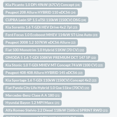
Kia Picanto 1.0 DPi 49kW (67CV) Concept
(24)
Peugeot 208 Allure HYBRID 110 eDCS6
(24)
CUPRA León SP 1.5 eTSI 110kW (150CV) DSG
(24)
Kia Sorento 1.6 T-GDi HEV Drive 4x2 7pl
(23)
Ford Focus 1.0 Ecoboost MHEV 114kW ST-Line Auto
(23)
Peugeot 3008 1.2 107KW eDCS6 Allure
(22)
Fiat 500 Monotrim 1.0 Hybrid 51KW (70 CV)
(22)
OMODA 5 1.6 T-GDI 108KW PREMIUM DCT 147 5P
(22)
Kia Stonic 1.0 T-GDi MHEV MT Concept 74 kW (100 CV)
(22)
Peugeot 408 408 Allure HYBRID 145 eDCS6
(22)
Kia Sportage 1.6 T-GDi 110kW (150CV) Concept 4x2
(22)
Fiat Panda City Life Hybrid 1.0 Gse 51kw (70CV)
(22)
Mercedes-Benz Clase A A 180
(21)
Hyundai Bayon 1.2 MPI Maxx
(21)
Alfa Romeo Stelvio 2.2 Diesel 118kW (160cv) SPRINT RWD
(21)