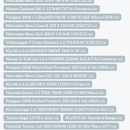
Mercedes-Benz GLA 250 e 160 kW (218 CV)
(12)
Nissan Qashqai DIG-T 117kW CVT N-Connecta
(12)
Peugeot 3008 1.5 BlueHDi 96kW (130CV) S&S Allure EAT8
(11)
Mercedes-Benz Clase B 200 d 110 kW (150 CV)
(11)
Mercedes-Benz GLA 200 D 110 kW (150 CV)
(11)
Volkswagen T-Cross Advance 1.0 TSI 81kW (110CV)
(11)
Kia Niro 1.6 GDI PHEV DRIVE 183CV 5P
(11)
Nissan X-Trail 5pl 1.5 e-POWER 152kW 4x2 A/T N-Connecta
(11)
Peugeot 2008 Allure Pack Puretech 100 S&S 6 Vel. MAN
(11)
Mercedes-Benz Clase GLC GLC 200 d 4MATIC
(11)
Kia Niro 1.6 GDi HEV 95kW (129CV) Drive
(11)
Hyundai Bayon 1.0 TGDI 74kW (100CV) 48V Maxx
(11)
Peugeot 2008 Active Puretech 100 S&S 6 Vel. MAN
(11)
Kia Sportage 1.6 CRDi MHEV 100kW (136CV) Drive 4x2
(11)
Toyota Aygo 1.0 70 x-play
Kia EV3 Air Standard Range
(11)
(11)
Hyundai Tucson 1.6 CRDI 100kW (136CV) 48V Maxx DCT
(11)