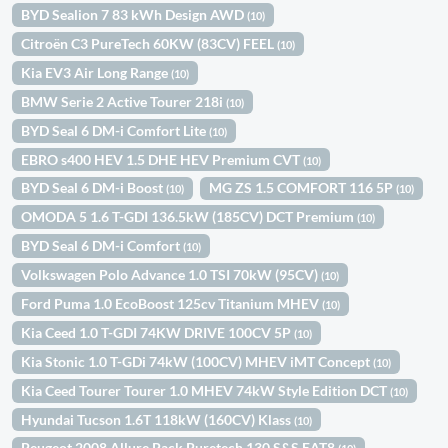
BYD Sealion 7 83 kWh Design AWD
(10)
Citroën C3 PureTech 60KW (83CV) FEEL
(10)
Kia EV3 Air Long Range
(10)
BMW Serie 2 Active Tourer 218i
(10)
BYD Seal 6 DM-i Comfort Lite
(10)
EBRO s400 HEV 1.5 DHE HEV Premium CVT
(10)
BYD Seal 6 DM-i Boost
MG ZS 1.5 COMFORT 116 5P
(10)
(10)
OMODA 5 1.6 T-GDI 136.5kW (185CV) DCT Premium
(10)
BYD Seal 6 DM-i Comfort
(10)
Volkswagen Polo Advance 1.0 TSI 70kW (95CV)
(10)
Ford Puma 1.0 EcoBoost 125cv Titanium MHEV
(10)
Kia Ceed 1.0 T-GDI 74KW DRIVE 100CV 5P
(10)
Kia Stonic 1.0 T-GDi 74kW (100CV) MHEV iMT Concept
(10)
Kia Ceed Tourer Tourer 1.0 MHEV 74kW Style Edition DCT
(10)
Hyundai Tucson 1.6T 118kW (160CV) Klass
(10)
Peugeot 2008 Allure Pack Puretech 130 S&S EAT8