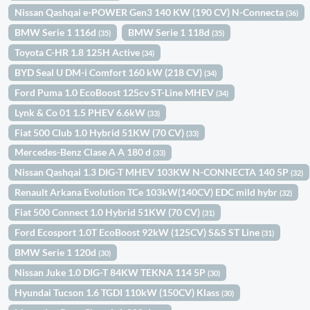
Nissan Qashqai e-POWER Gen3 140 KW (190 CV) N-Connecta
(36)
BMW Serie 1 116d
BMW Serie 1 118d
(35)
(35)
Toyota C-HR 1.8 125H Active
(34)
BYD Seal U DM-i Comfort 160 kW (218 CV)
(34)
Ford Puma 1.0 EcoBoost 125cv ST-Line MHEV
(34)
Lynk & Co 01 1.5 PHEV 6.6kW
(33)
Fiat 500 Club 1.0 Hybrid 51KW (70 CV)
(33)
Mercedes-Benz Clase A A 180 d
(33)
Nissan Qashqai 1.3 DIG-T MHEV 103KW N-CONNECTA 140 5P
(32)
Renault Arkana Evolution TCe 103kW(140CV) EDC mild hybr
(32)
Fiat 500 Connect 1.0 Hybrid 51KW (70 CV)
(31)
Ford Ecosport 1.0T EcoBoost 92kW (125CV) S&S ST Line
(31)
BMW Serie 1 120d
(30)
Nissan Juke 1.0 DIG-T 84KW TEKNA 114 5P
(30)
Hyundai Tucson 1.6 TGDI 110kW (150CV) Klass
(30)