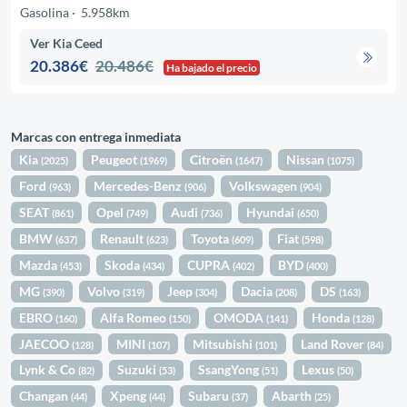
Gasolina
5.958km
Ver Kia Ceed
20.386€
20.486€
Ha bajado el precio
Marcas con entrega inmediata
Kia
Peugeot
Citroën
Nissan
(2025)
(1969)
(1647)
(1075)
Ford
Mercedes-Benz
Volkswagen
(963)
(906)
(904)
SEAT
Opel
Audi
Hyundai
(861)
(749)
(736)
(650)
BMW
Renault
Toyota
Fiat
(637)
(623)
(609)
(598)
Mazda
Skoda
CUPRA
BYD
(453)
(434)
(402)
(400)
MG
Volvo
Jeep
Dacia
DS
(390)
(319)
(304)
(208)
(163)
EBRO
Alfa Romeo
OMODA
Honda
(160)
(150)
(141)
(128)
JAECOO
MINI
Mitsubishi
Land Rover
(128)
(107)
(101)
(84)
Lynk & Co
Suzuki
SsangYong
Lexus
(82)
(53)
(51)
(50)
Changan
Xpeng
Subaru
Abarth
(44)
(44)
(37)
(25)