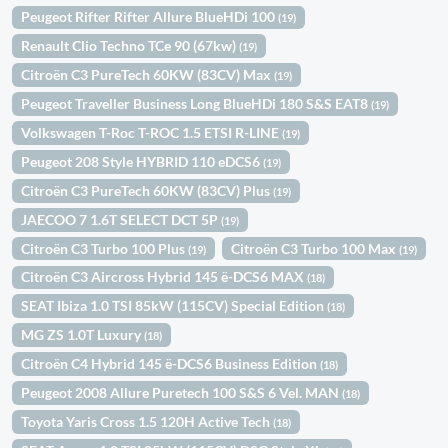
Peugeot Rifter Rifter Allure BlueHDi 100
(19)
Renault Clio Techno TCe 90 (67kw)
(19)
Citroën C3 PureTech 60KW (83CV) Max
(19)
Peugeot Traveller Business Long BlueHDi 180 S&S EAT8
(19)
Volkswagen T-Roc T-ROC 1.5 ETSI R-LINE
(19)
Peugeot 208 Style HYBRID 110 eDCS6
(19)
Citroën C3 PureTech 60KW (83CV) Plus
(19)
JAECOO 7 1.6T SELECT DCT 5P
(19)
Citroën C3 Turbo 100 Plus
Citroën C3 Turbo 100 Max
(19)
(19)
Citroën C3 Aircross Hybrid 145 ë-DCS6 MAX
(18)
SEAT Ibiza 1.0 TSI 85kW (115CV) Special Edition
(18)
MG ZS 1.0T Luxury
(18)
Citroën C4 Hybrid 145 ë-DCS6 Business Edition
(18)
Peugeot 2008 Allure Puretech 100 S&S 6 Vel. MAN
(18)
Toyota Yaris Cross 1.5 120H Active Tech
(18)