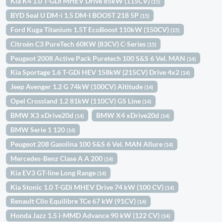
Kia K4 1.0 T-GDi MHEV Drive 85kW (115CV)
(15)
BYD Seal U DM-i 1.5 DM-I BOOST 218 5P
(15)
Ford Kuga Titanium 1.5T EcoBoost 110kW (150CV)
(15)
Citroën C3 PureTech 60KW (83CV) C-Series
(15)
Peugeot 2008 Active Pack Puretech 100 S&S 6 Vel. MAN
(14)
Kia Sportage 1.6 T-GDi HEV 158kW (215CV) Drive 4x2
(14)
Jeep Avenger 1.2 G 74kW (100CV) Altitude
(14)
Opel Crossland 1.2 81kW (110CV) GS Line
(14)
BMW X3 xDrive20d
BMW X4 xDrive20d
(14)
(14)
BMW Serie 1 120
(14)
Peugeot 208 Gasolina 100 S&S 6 Vel. MAN Allure
(14)
Mercedes-Benz Clase A A 200
(14)
Kia EV3 GT-line Long Range
(14)
Kia Stonic 1.0 T-GDi MHEV Drive 74 kW (100 CV)
(14)
Renault Clio Equilibre TCe 67 kW (91CV)
(14)
Honda Jazz 1.5 i-MMD Advance 90 kW (122 CV)
(14)