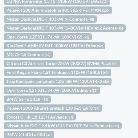
CUPRA Formentor 1.5 TSI 110kW (150 CV) DSG
(112)
Peugeot 208 Allure Gasolina 100 S&S 6 Vel. MAN
(105)
Nissan Qashqai DIG-T 103kW N-Connecta
(98)
Nissan Qashqai DIG-T 103kW (140CV) mHEV 4x2 Acenta
(95)
Opel Corsa 1.2T XHL 74kW (100CV) GS
(73)
Kia Ceed 1.6 MHEV iMT 100kW (136CV) Drive
(52)
MG ZS 1.5 Comfort
(44)
Citroën C3 Aircross Turbo 73kW (100CV) BVM6 PLUS
(43)
Ford Kuga ST-Line 1.5T EcoBoost 110kW (150CV)
(43)
Jeep Renegade Longitude 1.0G 88kW (120CV) 4x2
(42)
Opel Corsa 1.2T XHL 74kW (100CV) Edition
(39)
BMW Serie 1 118i
(39)
Peugeot 2008 Allure Puretech 130 S&S EAT8
(39)
Toyota C-HR 1.8 125H Advance
(37)
Nissan Juke DIG-T 84 kW (114 CV) DCT 7V N-Connecta
(37)
BMW X1 sDrive18d
(37)