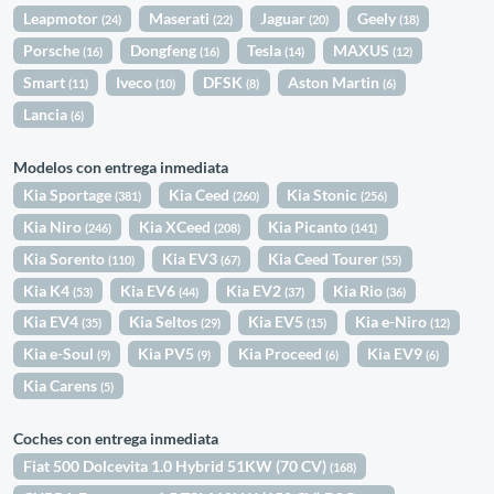
Leapmotor
Maserati
Jaguar
Geely
(24)
(22)
(20)
(18)
Porsche
Dongfeng
Tesla
MAXUS
(16)
(16)
(14)
(12)
Smart
Iveco
DFSK
Aston Martin
(11)
(10)
(8)
(6)
Lancia
(6)
Modelos con entrega inmediata
Kia Sportage
Kia Ceed
Kia Stonic
(381)
(260)
(256)
Kia Niro
Kia XCeed
Kia Picanto
(246)
(208)
(141)
Kia Sorento
Kia EV3
Kia Ceed Tourer
(110)
(67)
(55)
Kia K4
Kia EV6
Kia EV2
Kia Rio
(53)
(44)
(37)
(36)
Kia EV4
Kia Seltos
Kia EV5
Kia e-Niro
(35)
(29)
(15)
(12)
Kia e-Soul
Kia PV5
Kia Proceed
Kia EV9
(9)
(9)
(6)
(6)
Kia Carens
(5)
Coches con entrega inmediata
Fiat 500 Dolcevita 1.0 Hybrid 51KW (70 CV)
(168)