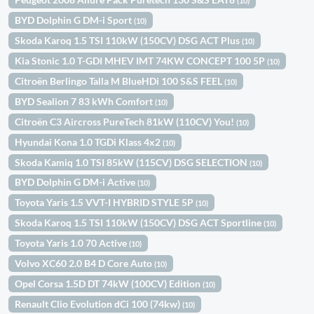
(10)
BYD Dolphin G DM-i Sport
(10)
Skoda Karoq 1.5 TSI 110kW (150CV) DSG ACT Plus
(10)
Kia Stonic 1.0 T-GDI MHEV IMT 74KW CONCEPT 100 5P
(10)
Citroën Berlingo Talla M BlueHDi 100 S&S FEEL
(10)
BYD Sealion 7 83 kWh Comfort
(10)
Citroën C3 Aircross PureTech 81kW (110CV) You!
(10)
Hyundai Kona 1.0 TGDi Klass 4x2
(10)
Skoda Kamiq 1.0 TSI 85kW (115CV) DSG SELECTION
(10)
BYD Dolphin G DM-i Active
(10)
Toyota Yaris 1.5 VVT-I HYBRID STYLE 5P
(10)
Skoda Karoq 1.5 TSI 110kW (150CV) DSG ACT Sportline
(10)
Toyota Yaris 1.0 70 Active
(10)
Volvo XC60 2.0 B4 D Core Auto
(10)
Opel Corsa 1.5D DT 74kW (100CV) Edition
(10)
Renault Clio Evolution dCi 100 (74kw)
(10)