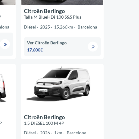
Citroën Berlingo
P
Talla M BlueHDi 100 S&S Plus
elona
Diésel
2025
15.266km
Barcelona
Ver Citroën Berlingo
17.600€
Citroën Berlingo
P
1.5 DIESEL 100 M 4P
Diésel
2026
1km
Barcelona