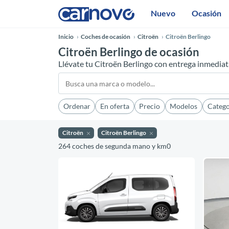
Nuevo
Ocasión
Inicio
Coches de ocasión
Citroën
Citroën Berlingo
Citroën Berlingo de ocasión
Llévate tu Citroën Berlingo con entrega inmedia
Ordenar
En oferta
Precio
Modelos
Catego
Citroën
Citroën Berlingo
264 coches de segunda mano y km0