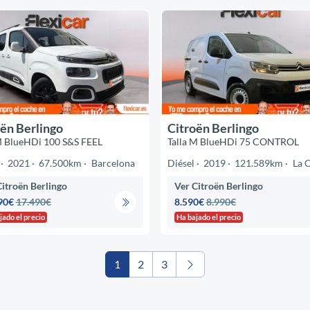
ën Berlingo
Citroën Berlingo
M BlueHDi 100 S&S FEEL
Talla M BlueHDi 75 CONTROL
2021
67.500km
Barcelona
Diésel
2019
121.589km
La 
Citroën Berlingo
Ver Citroën Berlingo
90€
17.490€
8.590€
8.990€
jado el precio
Ha bajado el precio
1
2
3