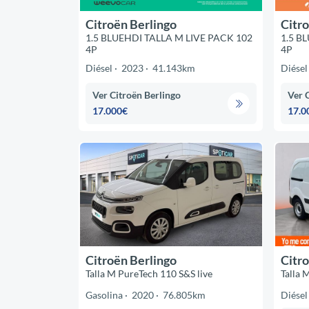
Citroën Berlingo
Citro
1.5 BLUEHDI TALLA M LIVE PACK 102
1.5 B
4P
4P
Diésel
2023
41.143km
Diésel
Ver Citroën Berlingo
Ver 
17.000€
17.0
Citroën Berlingo
Citro
Talla M PureTech 110 S&S live
Talla 
Gasolina
2020
76.805km
Diésel