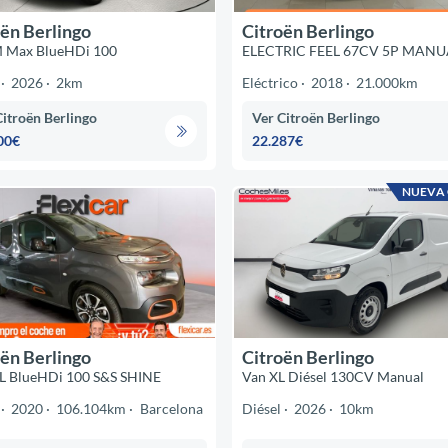
ën Berlingo
Citroën Berlingo
M Max BlueHDi 100
ELECTRIC FEEL 67CV 5P MANU
2026
2km
Eléctrico
2018
21.000km
Citroën Berlingo
Ver Citroën Berlingo
00€
22.287€
NUEVA
ën Berlingo
Citroën Berlingo
XL BlueHDi 100 S&S SHINE
Van XL Diésel 130CV Manual
2020
106.104km
Barcelona
Diésel
2026
10km