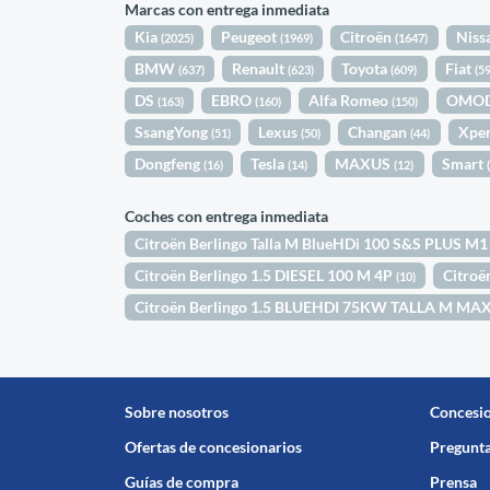
Marcas con entrega inmediata
Kia
Peugeot
Citroën
Niss
(2025)
(1969)
(1647)
BMW
Renault
Toyota
Fiat
(637)
(623)
(609)
(5
DS
EBRO
Alfa Romeo
OMO
(163)
(160)
(150)
SsangYong
Lexus
Changan
Xpe
(51)
(50)
(44)
Dongfeng
Tesla
MAXUS
Smart
(16)
(14)
(12)
Coches con entrega inmediata
Citroën Berlingo Talla M BlueHDi 100 S&S PLUS M
Citroën Berlingo 1.5 DIESEL 100 M 4P
Citroë
(10)
Citroën Berlingo 1.5 BLUEHDI 75KW TALLA M MA
Sobre nosotros
Concesi
Ofertas de concesionarios
Pregunta
Guías de compra
Prensa