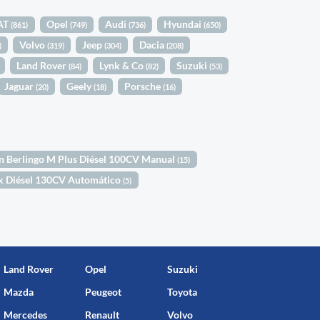
AT
Opel
Audi
Hyundai
(861)
(749)
(736)
(650)
Volvo
Jeep
Dacia
)
(319)
(304)
(208)
Land Rover
Lynk & Co
Suzuki
(84)
(82)
(53)
Jaguar
Geely
Porsche
(20)
(18)
(16)
n Berlingo M Plus Diésel 100CV Manual
(15)
ax Diésel 130CV Automático
(5)
Land Rover
Opel
Suzuki
Mazda
Peugeot
Toyota
Mercedes
Renault
Volvo