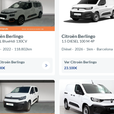
ën Berlingo
Citroën Berlingo
XL BlueHdi 130CV
1.5 DIESEL 100 M 4P
2022
118.802km
Diésel
2026
1km
Barcelona
Citroën Berlingo
Ver Citroën Berlingo
00€
23.100€