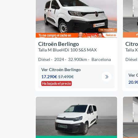
Citroën Berlingo
Citro
Talla M BlueHDi 100 S&S MAX
Talla 
Diésel
2024
32.900km
Barcelona
Diésel
Ver Citroën Berlingo
Ver 
17.290€
17.490€
20.9
Ha bajado el precio