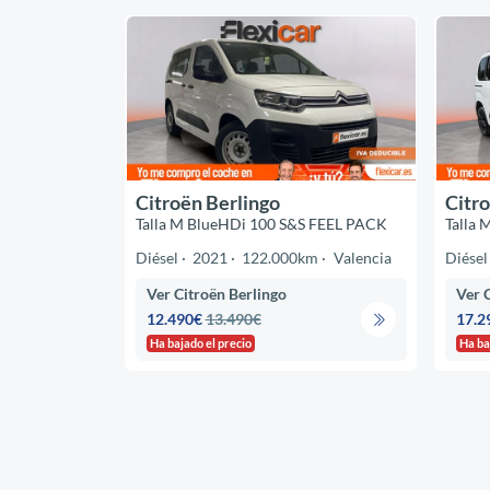
Citroën Berlingo
Citro
Talla M BlueHDi 100 S&S FEEL PACK
Talla 
Diésel
2021
122.000km
Valencia
Diésel
Ver Citroën Berlingo
Ver 
12.490€
13.490€
17.2
Ha bajado el precio
Ha ba