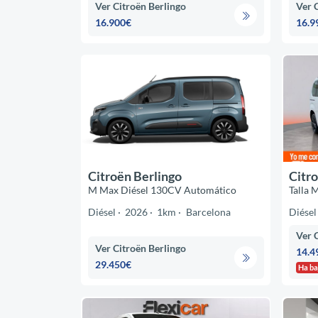
Ver Citroën Berlingo
Ver 
16.900€
16.9
Citroën Berlingo
Citro
M Max Diésel 130CV Automático
Talla
Diésel
2026
1km
Barcelona
Diésel
Ver 
Ver Citroën Berlingo
14.4
29.450€
Ha ba