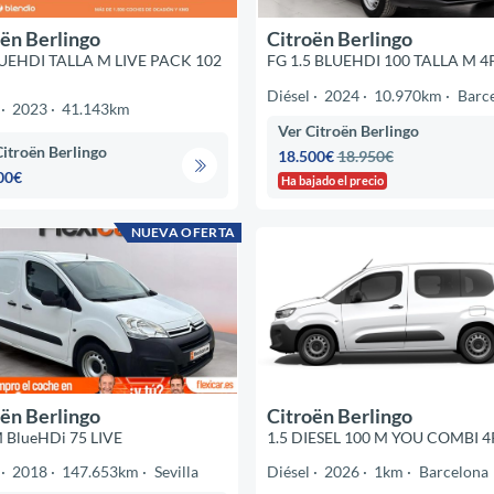
ën Berlingo
Citroën Berlingo
LUEHDI TALLA M LIVE PACK 102
FG 1.5 BLUEHDI 100 TALLA M 4
Diésel
2024
10.970km
Barc
2023
41.143km
Ver Citroën Berlingo
Citroën Berlingo
18.500€
18.950€
00€
Ha bajado el precio
NUEVA OFERTA
ën Berlingo
Citroën Berlingo
M BlueHDi 75 LIVE
1.5 DIESEL 100 M YOU COMBI 4
2018
147.653km
Sevilla
Diésel
2026
1km
Barcelona