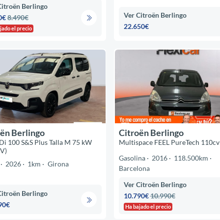
Citroën Berlingo
Ver Citroën Berlingo
0€
8.490€
22.650€
jado el precio
ën Berlingo
Citroën Berlingo
i 100 S&S Plus Talla M 75 kW
Multispace FEEL PureTech 110cv
V)
Gasolina
2016
118.500km
2026
1km
Girona
Barcelona
Ver Citroën Berlingo
Citroën Berlingo
10.790€
10.990€
90€
Ha bajado el precio