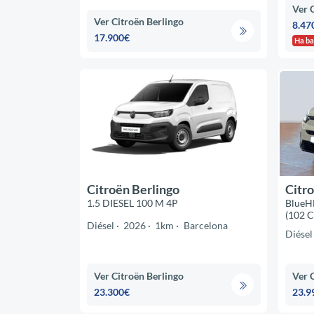
Ver 
Ver Citroën Berlingo
8.47
17.900€
Ha ba
Citroën Berlingo
Citro
1.5 DIESEL 100 M 4P
BlueHD
(102 C
Diésel
2026
1km
Barcelona
Diésel
Ver Citroën Berlingo
Ver 
23.300€
23.9