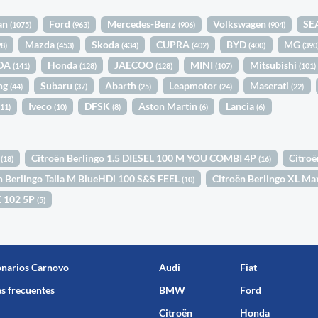
an
Ford
Mercedes-Benz
Volkswagen
SE
(1075)
(963)
(906)
(904)
Mazda
Skoda
CUPRA
BYD
MG
98)
(453)
(434)
(402)
(400)
(390
DA
Honda
JAECOO
MINI
Mitsubishi
(141)
(128)
(128)
(107)
(101)
ng
Subaru
Abarth
Leapmotor
Maserati
(44)
(37)
(25)
(24)
(22)
Iveco
DFSK
Aston Martin
Lancia
(11)
(10)
(8)
(6)
(6)
1
Citroën Berlingo 1.5 DIESEL 100 M YOU COMBI 4P
Citroë
(18)
(16)
n Berlingo Talla M BlueHDi 100 S&S FEEL
Citroën Berlingo XL M
(10)
X 102 5P
(5)
onarios Carnovo
Audi
Fiat
s frecuentes
BMW
Ford
Citroën
Honda