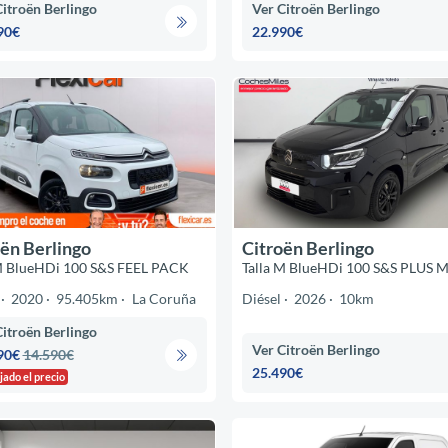
Citroën Berlingo
Ver Citroën Berlingo
90€
22.990€
ën Berlingo
Citroën Berlingo
 M BlueHDi 100 S&S FEEL PACK
Talla M BlueHDi 100 S&S PLUS 
2020
95.405km
La Coruña
Diésel
2026
10km
Citroën Berlingo
Ver Citroën Berlingo
90€
14.590€
25.490€
jado el precio