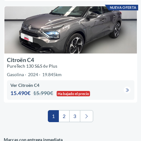
NUEVA OFERTA
Citroën C4
PureTech 130 S&S 6v Plus
Gasolina
2024
19.845km
Ver Citroën C4
15.490€
15.990€
Ha bajado el precio
1
2
3
Marcas con entrega inmediata