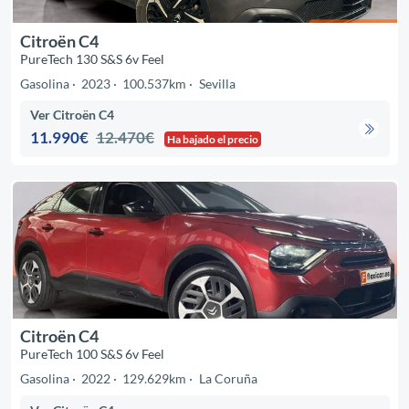
Citroën C4
PureTech 130 S&S 6v Feel
Gasolina
2023
100.537km
Sevilla
Ver Citroën C4
11.990€
12.470€
Ha bajado el precio
Citroën C4
PureTech 100 S&S 6v Feel
Gasolina
2022
129.629km
La Coruña