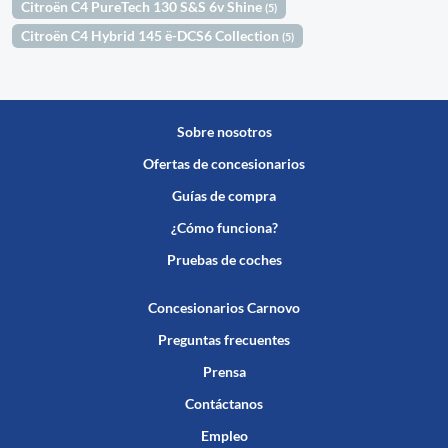
Citroën C4 PureTech 130 S&S 6v Shine
(5)
Citroën C4 Hybrid 145 ë-DCS6 Collection
(5)
Sobre nosotros
Ofertas de concesionarios
Guías de compra
¿Cómo funciona?
Pruebas de coches
Concesionarios Carnovo
Preguntas frecuentes
Prensa
Contáctanos
Empleo