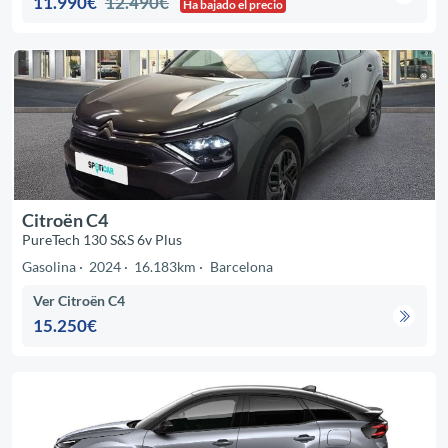
11.990€
12.490€
Ha bajado el precio
Citroën C4
PureTech 130 S&S 6v Plus
Gasolina
2024
16.183km
Barcelona
Ver Citroën C4
15.250€