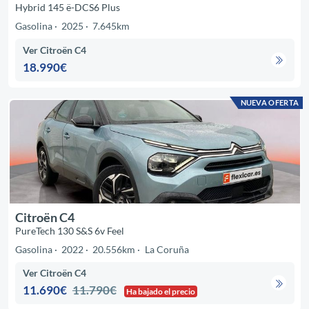
Hybrid 145 ë-DCS6 Plus
Gasolina
2025
7.645km
Ver Citroën C4
18.990€
NUEVA OFERTA
Citroën C4
PureTech 130 S&S 6v Feel
Gasolina
2022
20.556km
La Coruña
Ver Citroën C4
11.690€
11.790€
Ha bajado el precio