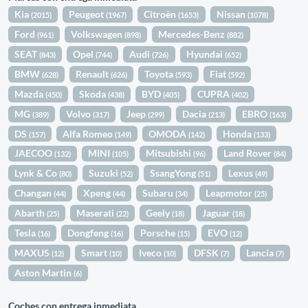
Kia
Peugeot
Citroën
Nissan
(2015)
(1967)
(1653)
(1078)
Ford
Volkswagen
Mercedes-Benz
(961)
(898)
(882)
SEAT
Opel
Audi
Hyundai
(843)
(744)
(726)
(652)
BMW
Renault
Toyota
Fiat
(628)
(626)
(593)
(592)
Mazda
Skoda
BYD
CUPRA
(450)
(438)
(405)
(402)
MG
Volvo
Jeep
Dacia
EBRO
(389)
(317)
(299)
(213)
(163)
DS
Alfa Romeo
OMODA
Honda
(157)
(149)
(142)
(133)
JAECOO
MINI
Mitsubishi
Land Rover
(132)
(105)
(96)
(84)
Lynk & Co
Suzuki
SsangYong
Lexus
(80)
(52)
(51)
(49)
Changan
Xpeng
Subaru
Leapmotor
(44)
(44)
(34)
(25)
Abarth
Maserati
Geely
Jaguar
(25)
(22)
(18)
(18)
Tesla
Dongfeng
Porsche
EVO
(16)
(16)
(15)
(12)
MAXUS
Smart
Iveco
DFSK
Lancia
(12)
(10)
(10)
(7)
(7)
Aston Martin
(6)
Coches con entrega inmediata