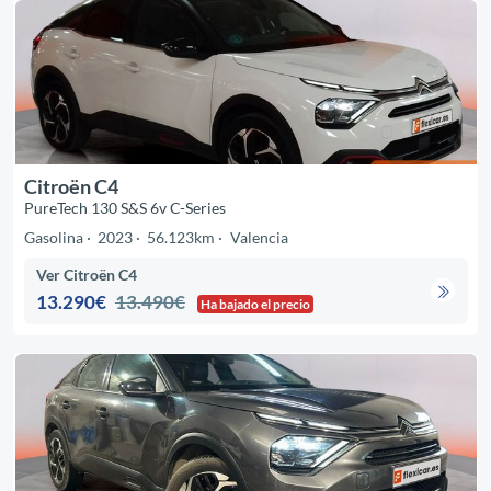
Citroën C4
PureTech 130 S&S 6v C-Series
Gasolina
2023
56.123km
Valencia
Ver Citroën C4
13.290€
13.490€
Ha bajado el precio