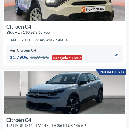
Citroën C4
BlueHDi 110 S&S 6v Feel
Diésel
2021
97.486km
Sevilla
Ver Citroën C4
11.790€
11.970€
Ha bajado el precio
NUEVA OFERTA
Citroën C4
1.2 HYBRID MHEV 145 EDCS6 PLUS 145 5P