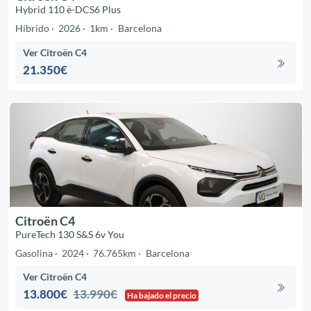
Hybrid 110 ë-DCS6 Plus
Híbrido
2026
1km
Barcelona
Ver Citroën C4
21.350€
Citroën C4
PureTech 130 S&S 6v You
Gasolina
2024
76.765km
Barcelona
Ver Citroën C4
13.800€
13.990€
Ha bajado el precio