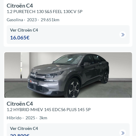
Citroën C4
1.2 PURETECH 130 S&S FEEL 130CV 5P
Gasolina
2023
29.651km
Ver Citroën C4
16.065€
Citroën C4
1.2 HYBRID MHEV 145 EDCS6 PLUS 145 5P
Híbrido
2025
3km
Ver Citroën C4
20.800€