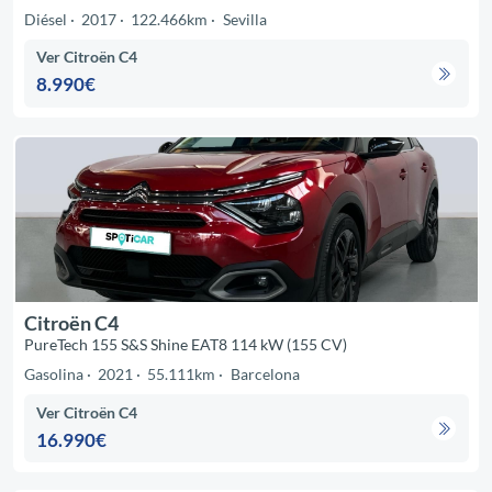
Diésel
2017
122.466km
Sevilla
Ver Citroën C4
8.990€
Citroën C4
PureTech 155 S&S Shine EAT8 114 kW (155 CV)
Gasolina
2021
55.111km
Barcelona
Ver Citroën C4
16.990€