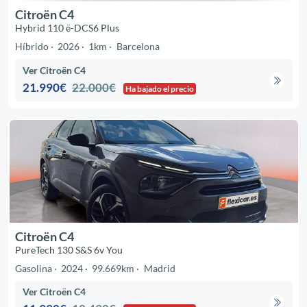
Citroën C4
Hybrid 110 ë-DCS6 Plus
Híbrido
2026
1km
Barcelona
Ver Citroën C4
21.990€
22.000€
Ha bajado el precio
Citroën C4
PureTech 130 S&S 6v You
Gasolina
2024
99.669km
Madrid
Ver Citroën C4