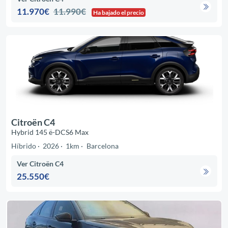
11.970€
11.990€
Ha bajado el precio
Citroën C4
Hybrid 145 ë-DCS6 Max
Híbrido
2026
1km
Barcelona
Ver Citroën C4
25.550€