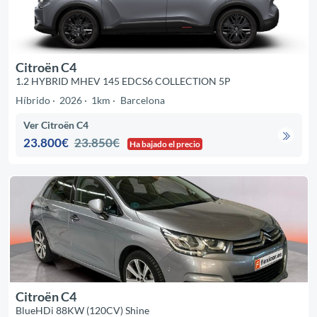
Citroën C4
1.2 HYBRID MHEV 145 EDCS6 COLLECTION 5P
Híbrido
2026
1km
Barcelona
Ver Citroën C4
23.800€
23.850€
Ha bajado el precio
Citroën C4
BlueHDi 88KW (120CV) Shine