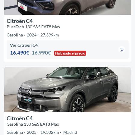
Citroën C4
PureTech 130 S&S EAT8 Max
Gasolina
2024
27.399km
Ver Citroën C4
16.490€
16.990€
Ha bajado el precio
Citroën C4
Gasolina 130 S&S EAT8 Max
Gasolina
2025
19.302km
Madrid