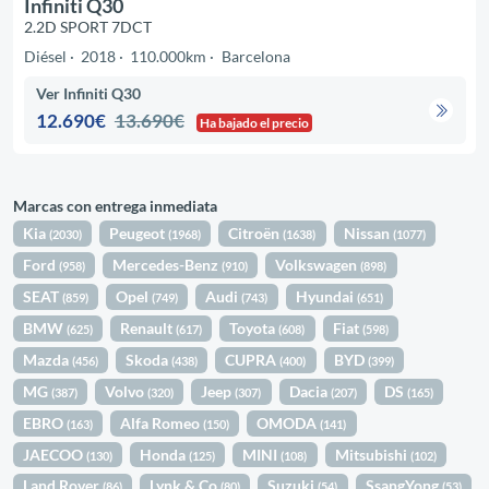
Infiniti Q30
2.2D SPORT 7DCT
Diésel
2018
110.000km
Barcelona
Ver Infiniti Q30
12.690€
13.690€
Ha bajado el precio
Marcas con entrega inmediata
Kia
Peugeot
Citroën
Nissan
(2030)
(1968)
(1638)
(1077)
Ford
Mercedes-Benz
Volkswagen
(958)
(910)
(898)
SEAT
Opel
Audi
Hyundai
(859)
(749)
(743)
(651)
BMW
Renault
Toyota
Fiat
(625)
(617)
(608)
(598)
Mazda
Skoda
CUPRA
BYD
(456)
(438)
(400)
(399)
MG
Volvo
Jeep
Dacia
DS
(387)
(320)
(307)
(207)
(165)
EBRO
Alfa Romeo
OMODA
(163)
(150)
(141)
JAECOO
Honda
MINI
Mitsubishi
(130)
(125)
(108)
(102)
Land Rover
Lynk & Co
Suzuki
SsangYong
(86)
(80)
(54)
(53)