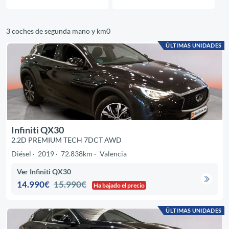
3 coches de segunda mano y km0
ÚLTIMAS UNIDADES
Infiniti QX30
2.2D PREMIUM TECH 7DCT AWD
Diésel
2019
72.838km
Valencia
Ver Infiniti QX30
14.990€
15.990€
Ha bajado el precio
ÚLTIMAS UNIDADES