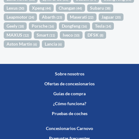
Lexus
Xpeng
Changan
Subaru
(50)
(44)
(44)
(38)
Leapmotor
Abarth
Maserati
Jaguar
(24)
(23)
(22)
(20)
Geely
Porsche
Dongfeng
Tesla
(18)
(16)
(16)
(14)
MAXUS
Smart
Iveco
DFSK
(12)
(11)
(10)
(8)
Aston Martin
Lancia
(6)
(6)
Sobre nosotros
Ofertas de concesionarios
Guías de compra
¿Cómo funciona?
Pruebas de coches
Concesionarios Carnovo
Preguntas frecuentes