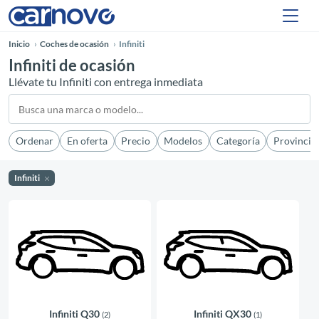
Inicio
Coches de ocasión
Infiniti
Infiniti de ocasión
Llévate tu Infiniti con entrega inmediata
Ordenar
En oferta
Precio
Modelos
Categoría
Provincia
Infiniti
Infiniti Q30
Infiniti QX30
(2)
(1)