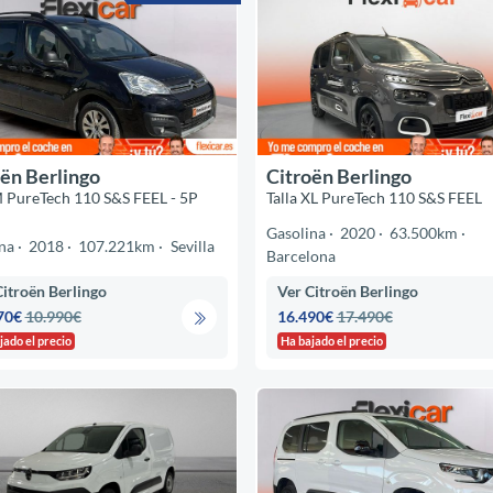
ën Berlingo
Citroën Berlingo
M PureTech 110 S&S FEEL - 5P
Talla XL PureTech 110 S&S FEEL
Gasolina
2020
63.500km
na
2018
107.221km
Sevilla
Barcelona
Citroën Berlingo
Ver Citroën Berlingo
70€
10.990€
16.490€
17.490€
jado el precio
Ha bajado el precio