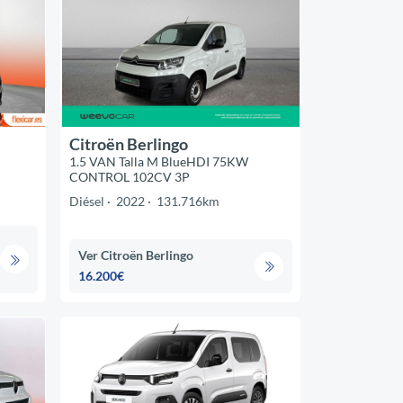
Citroën Berlingo
1.5 VAN Talla M BlueHDI 75KW
CONTROL 102CV 3P
Diésel
2022
131.716km
Ver Citroën Berlingo
16.200€