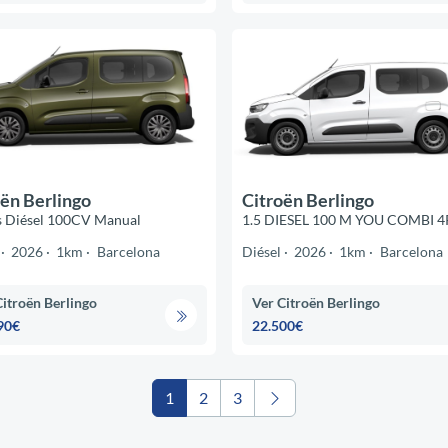
ën Berlingo
Citroën Berlingo
s Diésel 100CV Manual
1.5 DIESEL 100 M YOU COMBI 4
2026
1km
Barcelona
Diésel
2026
1km
Barcelona
Citroën Berlingo
Ver Citroën Berlingo
90€
22.500€
1
2
3