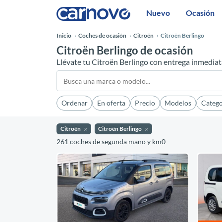
Nuevo
Ocasión
Inicio
Coches de ocasión
Citroën
Citroën Berlingo
Citroën Berlingo de ocasión
Llévate tu Citroën Berlingo con entrega inmedia
Ordenar
En oferta
Precio
Modelos
Catego
Citroën
Citroën Berlingo
261 coches de segunda mano y km0