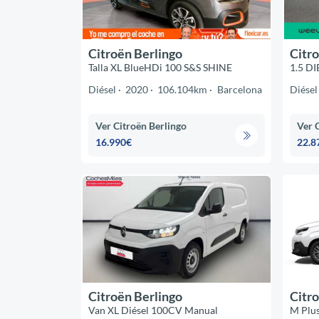
Citroën Berlingo
Citro
Talla XL BlueHDi 100 S&S SHINE
1.5 DI
Diésel
2020
106.104km
Barcelona
Diésel
Ver Citroën Berlingo
Ver 
16.990€
22.8
Citroën Berlingo
Citro
Van XL Diésel 100CV Manual
M Plu