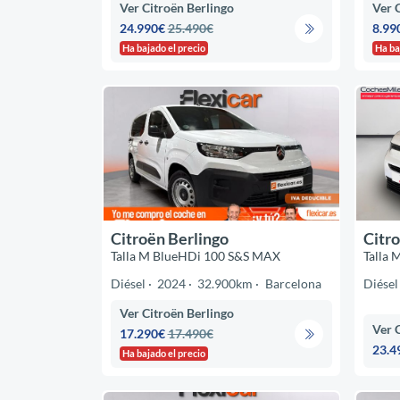
Ver Citroën Berlingo
Ver 
24.990€
25.490€
8.99
Ha bajado el precio
Ha ba
Citroën Berlingo
Citro
Talla M BlueHDi 100 S&S MAX
Talla
Diésel
2024
32.900km
Barcelona
Diésel
Ver Citroën Berlingo
Ver 
17.290€
17.490€
23.4
Ha bajado el precio