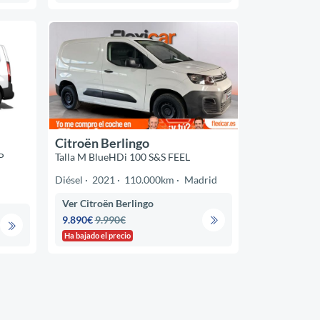
Citroën Berlingo
P
Talla M BlueHDi 100 S&S FEEL
Diésel
2021
110.000km
Madrid
Ver Citroën Berlingo
9.890€
9.990€
Ha bajado el precio