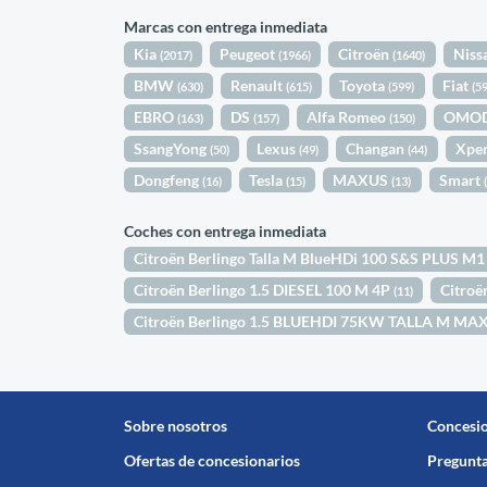
Marcas con entrega inmediata
Kia
Peugeot
Citroën
Niss
(2017)
(1966)
(1640)
BMW
Renault
Toyota
Fiat
(630)
(615)
(599)
(5
EBRO
DS
Alfa Romeo
OMO
(163)
(157)
(150)
SsangYong
Lexus
Changan
Xpe
(50)
(49)
(44)
Dongfeng
Tesla
MAXUS
Smart
(16)
(15)
(13)
Coches con entrega inmediata
Citroën Berlingo Talla M BlueHDi 100 S&S PLUS M
Citroën Berlingo 1.5 DIESEL 100 M 4P
Citroë
(11)
Citroën Berlingo 1.5 BLUEHDI 75KW TALLA M MA
Sobre nosotros
Concesi
Ofertas de concesionarios
Pregunta