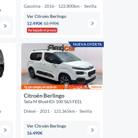
Gasolina
2016
122.800km
Sevilla
a
Ver Citroën Berlingo
12.490€
12.990€
Ha bajado el precio
NUEVA OFERTA
Citroën Berlingo
Talla M BlueHDi 100 S&S FEEL
a
Diésel
2021
121.365km
Sevilla
Ver Citroën Berlingo
16.490€