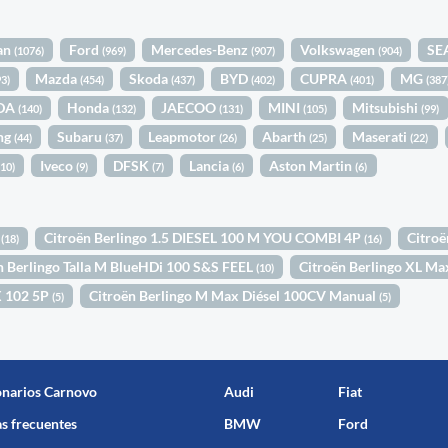
an
Ford
Mercedes-Benz
Volkswagen
SE
(1076)
(969)
(907)
(904)
Mazda
Skoda
BYD
CUPRA
MG
93)
(454)
(437)
(402)
(401)
(387
DA
Honda
JAECOO
MINI
Mitsubishi
(140)
(132)
(131)
(105)
(99)
ng
Subaru
Leapmotor
Abarth
Maserati
(44)
(37)
(26)
(25)
(22)
Iveco
DFSK
Lancia
Aston Martin
(10)
(9)
(7)
(6)
(6)
1
Citroën Berlingo 1.5 DIESEL 100 M YOU COMBI 4P
Citroë
(18)
(16)
n Berlingo Talla M BlueHDi 100 S&S FEEL
Citroën Berlingo XL M
(10)
X 102 5P
Citroën Berlingo M Max Diésel 100CV Manual
(5)
(5)
onarios Carnovo
Audi
Fiat
s frecuentes
BMW
Ford