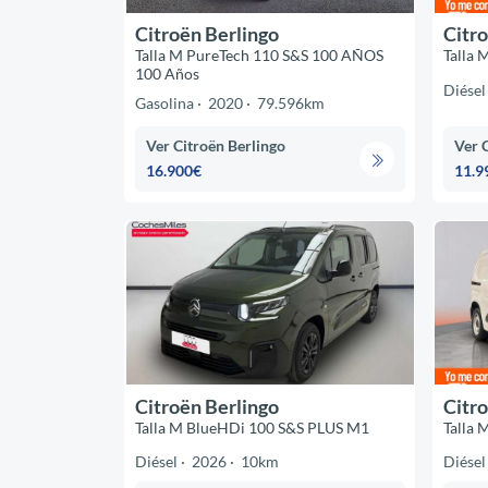
Citroën Berlingo
Citro
Talla M PureTech 110 S&S 100 AÑOS
Talla 
100 Años
Diésel
Gasolina
2020
79.596km
Ver Citroën Berlingo
Ver 
16.900€
11.9
Citroën Berlingo
Citro
Talla M BlueHDi 100 S&S PLUS M1
Talla 
Diésel
2026
10km
Diésel