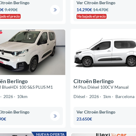
Citroën Berlingo
Ver Citroën Berlingo
0€
9.490€
14.290€
14.470€
jado el precio
Ha bajado el precio
ën Berlingo
Citroën Berlingo
 M BlueHDi 100 S&S PLUS M1
M Plus Diésel 100CV Manual
2026
10km
Diésel
2026
1km
Barcelona
Citroën Berlingo
Ver Citroën Berlingo
90€
23.650€
NUEVA OFERTA