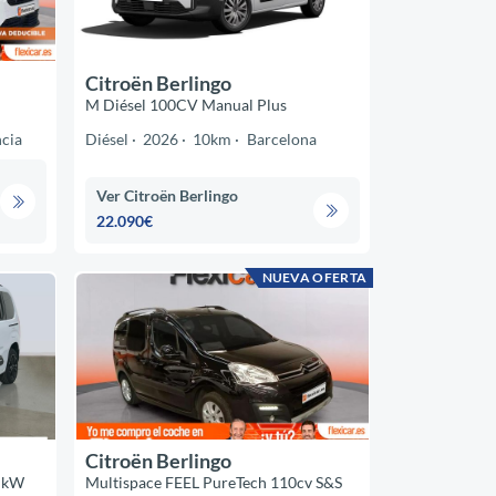
Citroën Berlingo
M Diésel 100CV Manual Plus
cia
Diésel
2026
10km
Barcelona
Ver Citroën Berlingo
22.090€
NUEVA OFERTA
Citroën Berlingo
5 kW
Multispace FEEL PureTech 110cv S&S