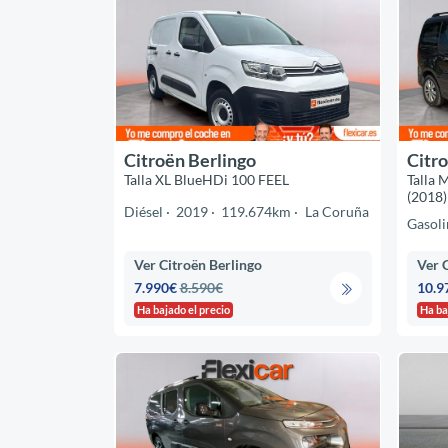
Citroën Berlingo
Citro
Talla XL BlueHDi 100 FEEL
Talla 
(2018)
Diésel
2019
119.674km
La Coruña
Gasoli
Ver Citroën Berlingo
Ver 
7.990€
8.590€
10.9
Ha bajado el precio
Ha ba