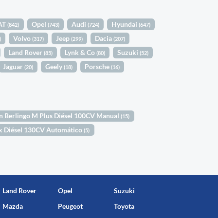
AT
Opel
Audi
Hyundai
(842)
(743)
(724)
(647)
Volvo
Jeep
Dacia
)
(317)
(299)
(207)
Land Rover
Lynk & Co
Suzuki
(85)
(80)
(52)
Jaguar
Geely
Porsche
(20)
(18)
(16)
n Berlingo M Plus Diésel 100CV Manual
(15)
ax Diésel 130CV Automático
(5)
Land Rover
Opel
Suzuki
Mazda
Peugeot
Toyota