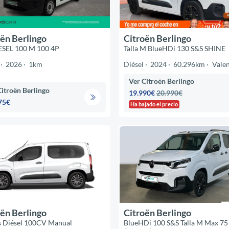
ën Berlingo
Citroën Berlingo
ESEL 100 M 100 4P
Talla M BlueHDi 130 S&S SHINE
2026
1km
Diésel
2024
60.296km
Valen
Ver Citroën Berlingo
Citroën Berlingo
19.990€
20.990€
75€
Ha bajado el precio
ën Berlingo
Citroën Berlingo
s Diésel 100CV Manual
BlueHDi 100 S&S Talla M Max 7