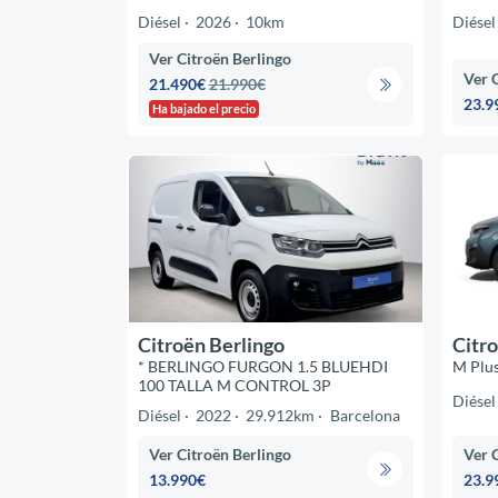
Diésel
2026
10km
Diésel
Ver Citroën Berlingo
Ver 
21.490€
21.990€
23.9
Ha bajado el precio
Citroën Berlingo
Citro
* BERLINGO FURGON 1.5 BLUEHDI
M Plu
100 TALLA M CONTROL 3P
Diésel
Diésel
2022
29.912km
Barcelona
Ver Citroën Berlingo
Ver 
13.990€
23.9