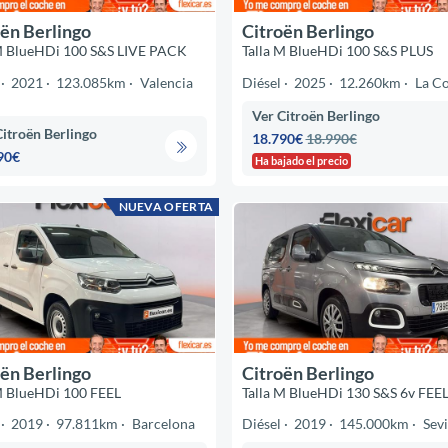
ën Berlingo
Citroën Berlingo
M BlueHDi 100 S&S LIVE PACK
Talla M BlueHDi 100 S&S PLUS
2021
123.085km
Valencia
Diésel
2025
12.260km
La C
Ver Citroën Berlingo
Citroën Berlingo
18.790€
18.990€
90€
Ha bajado el precio
NUEVA OFERTA
ën Berlingo
Citroën Berlingo
M BlueHDi 100 FEEL
Talla M BlueHDi 130 S&S 6v FEE
2019
97.811km
Barcelona
Diésel
2019
145.000km
Sevi