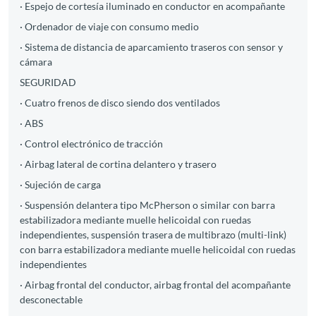
· Espejo de cortesía iluminado en conductor en acompañante
· Ordenador de viaje con consumo medio
· Sistema de distancia de aparcamiento traseros con sensor y
cámara
SEGURIDAD
· Cuatro frenos de disco siendo dos ventilados
· ABS
· Control electrónico de tracción
· Airbag lateral de cortina delantero y trasero
· Sujeción de carga
· Suspensión delantera tipo McPherson o similar con barra
estabilizadora mediante muelle helicoidal con ruedas
independientes, suspensión trasera de multibrazo (multi-link)
con barra estabilizadora mediante muelle helicoidal con ruedas
independientes
· Airbag frontal del conductor, airbag frontal del acompañante
desconectable