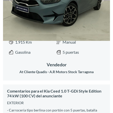
Anterior
Siguie
1.915 Km
Manual
Gasolina
5 puertas
Vendedor
At Cliente Quadis
A.R Motors Stock Tarragona
Comentarios para el Kia Ceed 1.0 T-GDi Style Edition
74 kW (100 CV) del anunciante
EXTERIOR
· Carrocería tipo berlina con portón con 5 puertas, batalla