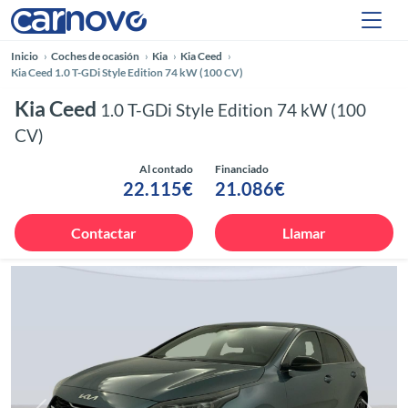
Inicio
Coches de ocasión
Kia
Kia Ceed
Kia Ceed 1.0 T-GDi Style Edition 74 kW (100 CV)
Kia Ceed
1.0 T-GDi Style Edition 74 kW (100
CV)
Al contado
Financiado
22.115€
21.086€
Contactar
Llamar