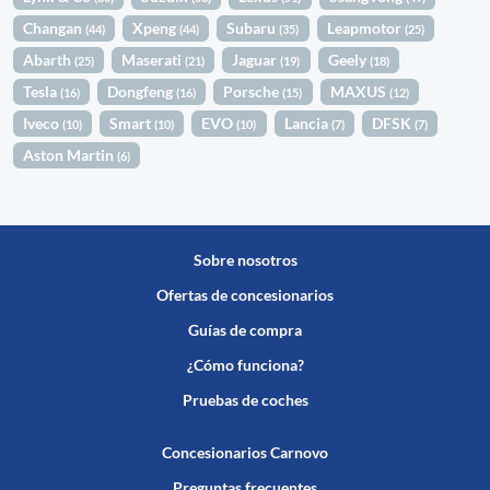
Changan
Xpeng
Subaru
Leapmotor
(44)
(44)
(35)
(25)
Abarth
Maserati
Jaguar
Geely
(25)
(21)
(19)
(18)
Tesla
Dongfeng
Porsche
MAXUS
(16)
(16)
(15)
(12)
Iveco
Smart
EVO
Lancia
DFSK
(10)
(10)
(10)
(7)
(7)
Aston Martin
(6)
Sobre nosotros
Ofertas de concesionarios
Guías de compra
¿Cómo funciona?
Pruebas de coches
Concesionarios Carnovo
Preguntas frecuentes