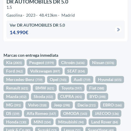
DR AUTOMOBILES DR 5.0
1.5
Gasolina
2023
48.413km
Madrid
Ver DR AUTOMOBILES DR 5.0
14.990€
Marcas con entrega inmediata
Kia
Peugeot
Citroën
Nissan
(2005)
(1979)
(1656)
(1076)
Ford
Volkswagen
SEAT
(962)
(897)
(834)
Mercedes-Benz
Opel
Audi
Hyundai
(759)
(745)
(719)
(655)
Renault
BMW
Toyota
Fiat
(621)
(621)
(597)
(588)
Mazda
Skoda
CUPRA
BYD
(452)
(432)
(401)
(398)
MG
Volvo
Jeep
Dacia
EBRO
(391)
(318)
(298)
(211)
(166)
DS
Alfa Romeo
OMODA
JAECOO
(159)
(147)
(143)
(136)
Honda
MINI
Mitsubishi
Land Rover
(130)
(104)
(94)
(84)
Lynk & Co
Suzuki
Lexus
SsangYong
(80)
(53)
(51)
(49)