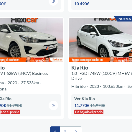
90€
10.490€
NUEVA
io
Kia Rio
VVT 62kW (84CV) Business
1.0 T-GDi 74kW (100CV) MHEV 
Drive
na
2020
37.533km
Híbrido
2023
103.653km
Se
lona
Kia Rio
Ver Kia Rio
90€
11.790€
11.770€
11.970€
jado el precio
Ha bajado el precio
1
2