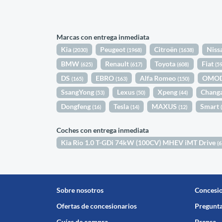
Marcas con entrega inmediata
Kia
Peugeot
Citroën
Niss
(2030)
(1968)
(1638)
BMW
Renault
Toyota
Fiat
(625)
(617)
(608)
(5
DS
EBRO
Alfa Romeo
OMO
(165)
(163)
(150)
SsangYong
Lexus
Xpeng
Chang
(53)
(50)
(44)
Dongfeng
Tesla
MAXUS
Smart
(16)
(14)
(12)
Coches con entrega inmediata
Kia Rio 1.0 T-GDi 74kW (100CV) MHEV iMT Drive
(6
Sobre nosotros
Concesi
Ofertas de concesionarios
Pregunta
Guías de compra
Prensa