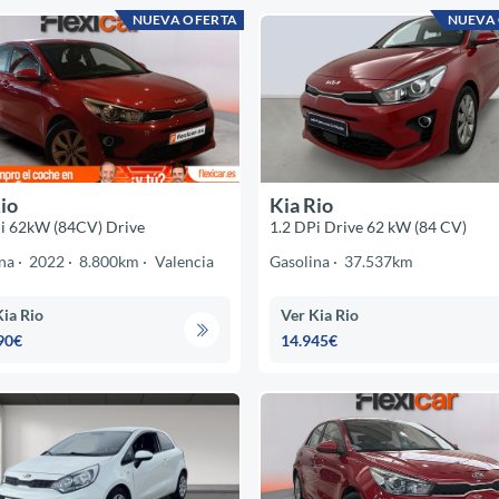
NUEVA OFERTA
NUEVA
io
Kia Rio
i 62kW (84CV) Drive
1.2 DPi Drive 62 kW (84 CV)
na
2022
8.800km
Valencia
Gasolina
37.537km
Kia Rio
Ver Kia Rio
90€
14.945€