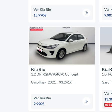
Ver Kia Rio
Ver 
15.990€
9.90
Kia Rio
Kia R
1.2 DPi 62kW (84CV) Concept
1.0 T-
Gasolina
2021
93.241km
Gasoli
Ver 
Ver Kia Rio
13.3
9.990€
Ha ba