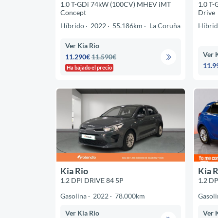
1.0 T-GDi 74kW (100CV) MHEV iMT
1.0 T
Concept
Drive
Híbrido
2022
55.186km
La Coruña
Híbri
Ver Kia Rio
Ver 
11.290€
11.590€
11.9
Ha bajado el precio
Kia Rio
Kia R
1.2 DPI DRIVE 84 5P
1.2 D
Gasolina
2022
78.000km
Gasoli
Ver Kia Rio
Ver 