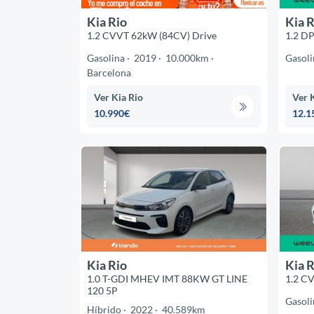
Kia Rio
Kia R
1.2 CVVT 62kW (84CV) Drive
1.2 DP
Gasolina
2019
10.000km
Gasoli
Barcelona
Ver Kia Rio
Ver 
10.990€
12.1
Kia Rio
Kia R
1.0 T-GDI MHEV IMT 88KW GT LINE
1.2 C
120 5P
Gasoli
Híbrido
2022
40.589km