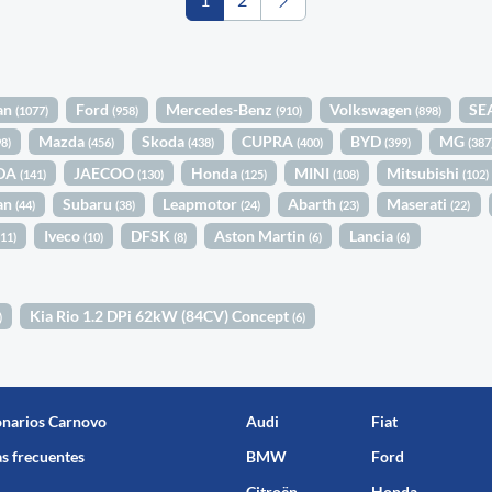
an
Ford
Mercedes-Benz
Volkswagen
SE
(1077)
(958)
(910)
(898)
Mazda
Skoda
CUPRA
BYD
MG
98)
(456)
(438)
(400)
(399)
(387
DA
JAECOO
Honda
MINI
Mitsubishi
(141)
(130)
(125)
(108)
(102)
an
Subaru
Leapmotor
Abarth
Maserati
(44)
(38)
(24)
(23)
(22)
Iveco
DFSK
Aston Martin
Lancia
(11)
(10)
(8)
(6)
(6)
Kia Rio 1.2 DPi 62kW (84CV) Concept
)
(6)
onarios Carnovo
Audi
Fiat
s frecuentes
BMW
Ford
Citroën
Honda