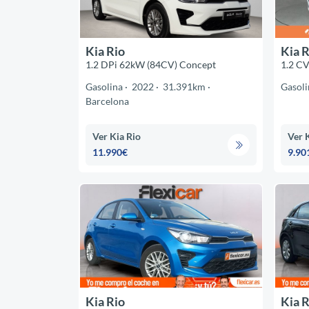
Kia Rio
Kia R
1.2 DPi 62kW (84CV) Concept
1.2 C
Gasolina
2022
31.391km
Gasoli
Barcelona
Ver Kia Rio
Ver 
11.990€
9.90
Kia Rio
Kia R