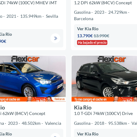
-GDi 74kW (100CV) MHEV iMT
1.2 DPi 62kW (84CV) Concept
Gasolina
2023
24.729km
do
2021
135.949km
Sevilla
Barcelona
Ver Kia Rio
Kia Rio
13.790€
13.990€
90€
Ha bajado el precio
io
Kia Rio
Pi 62kW (84CV) Concept
1.0 T-GDi 74kW (100CV) Drive
na
2023
48.502km
Valencia
Gasolina
2018
95.538km
Va
Kia Rio
Ver Kia Rio