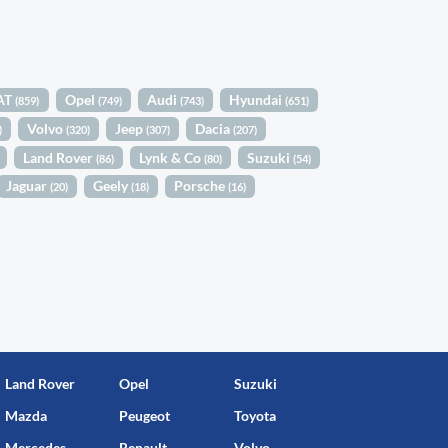
AT
Opel
Audi
Hyundai
(859)
(749)
(743)
(651)
Volvo
Jeep
Dacia
)
(320)
(307)
(207)
Land Rover
Lynk & Co
Suzuki
(86)
(80)
(54)
Jaguar
Geely
Porsche
(20)
(18)
(16)
Land Rover
Opel
Suzuki
Mazda
Peugeot
Toyota
Mercedes
Renault
Volvo