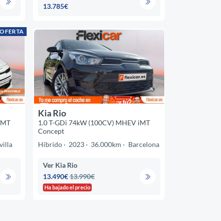
13.785€
 OFERTA
Kia Rio
iMT
1.0 T-GDi 74kW (100CV) MHEV iMT
Concept
villa
Híbrido
2023
36.000km
Barcelona
Ver Kia Rio
13.490€
13.990€
Ha bajado el precio