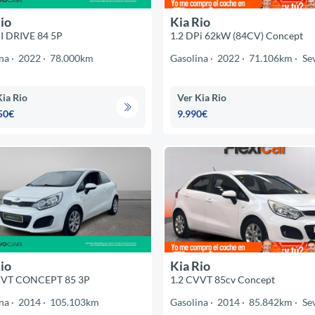
io
Kia Rio
I DRIVE 84 5P
1.2 DPi 62kW (84CV) Concept
na
2022
78.000km
Gasolina
2022
71.106km
Sev
Kia Rio
Ver Kia Rio
50€
9.990€
io
Kia Rio
VVT CONCEPT 85 3P
1.2 CVVT 85cv Concept
na
2014
105.103km
Gasolina
2014
85.842km
Sev