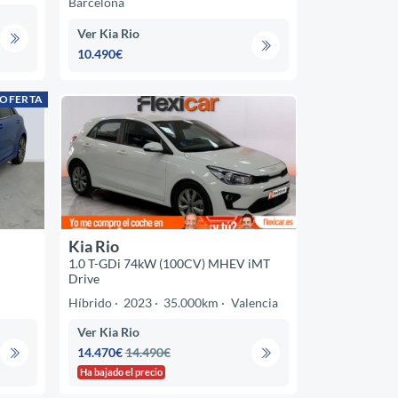
Barcelona
Ver Kia Rio
10.490€
 OFERTA
Kia Rio
1.0 T-GDi 74kW (100CV) MHEV iMT
Drive
Híbrido
2023
35.000km
Valencia
Ver Kia Rio
14.470€
14.490€
Ha bajado el precio