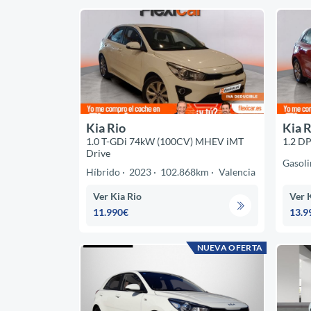
Kia Rio
Kia R
1.0 T-GDi 74kW (100CV) MHEV iMT
1.2 DP
Drive
Gasoli
Híbrido
2023
102.868km
Valencia
Ver Kia Rio
Ver 
11.990€
13.9
NUEVA OFERTA