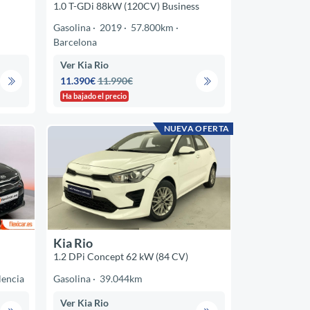
1.0 T-GDi 88kW (120CV) Business
Gasolina
2019
57.800km
Barcelona
Ver Kia Rio
11.390€
11.990€
Ha bajado el precio
NUEVA OFERTA
Kia Rio
1.2 DPi Concept 62 kW (84 CV)
lencia
Gasolina
39.044km
Ver Kia Rio