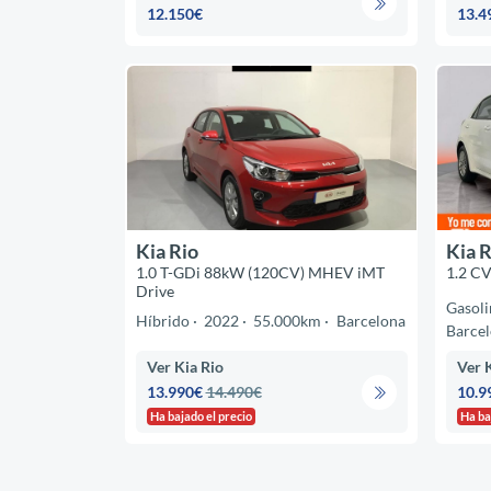
12.150€
13.4
Kia Rio
Kia R
1.0 T-GDi 88kW (120CV) MHEV iMT
1.2 C
Drive
Gasoli
Híbrido
2022
55.000km
Barcelona
Barce
Ver Kia Rio
Ver 
13.990€
14.490€
10.9
Ha bajado el precio
Ha ba