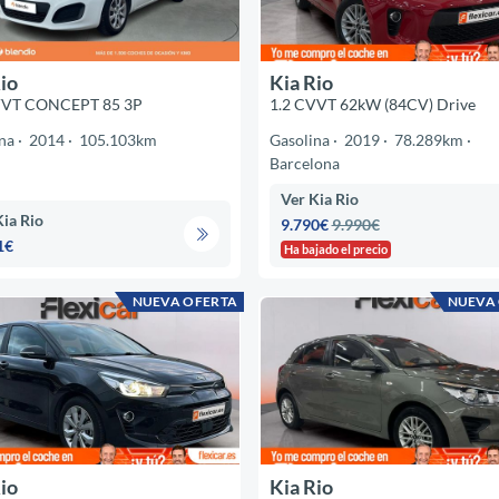
io
Kia Rio
VVT CONCEPT 85 3P
1.2 CVVT 62kW (84CV) Drive
na
2014
105.103km
Gasolina
2019
78.289km
Barcelona
Ver Kia Rio
Kia Rio
9.790€
9.990€
1€
Ha bajado el precio
NUEVA OFERTA
NUEVA
io
Kia Rio