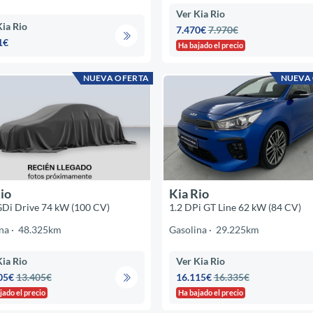
Ver Kia Rio
Kia Rio
7.470€
7.970€
1€
Ha bajado el precio
NUEVA OFERTA
NUEVA
io
Kia Rio
GDi Drive 74 kW (100 CV)
1.2 DPi GT Line 62 kW (84 CV)
na
48.325km
Gasolina
29.225km
Kia Rio
Ver Kia Rio
05€
13.405€
16.115€
16.335€
jado el precio
Ha bajado el precio