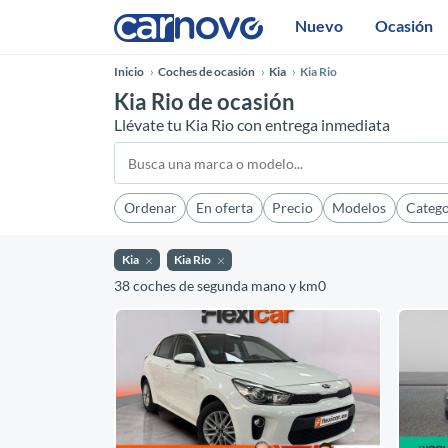
Nuevo
Ocasión
Inicio
Coches de ocasión
Kia
Kia Rio
Kia Rio de ocasión
Llévate tu Kia Rio con entrega inmediata
Ordenar
En oferta
Precio
Modelos
Catego
Kia
Kia Rio
38 coches de segunda mano y km0