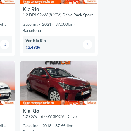
Kia Rio
1.2 DPi 62kW (84CV) Drive Pack Sport
illa
Gasolina
2021
37.000km
Barcelona
Ver Kia Rio
13.490€
Kia Rio
1.2 CVVT 62kW (84CV) Drive
illa
Gasolina
2018
37.654km