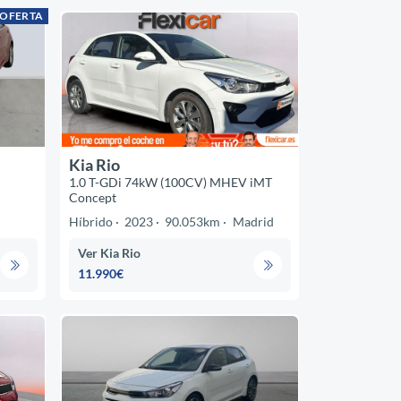
 OFERTA
Kia Rio
1.0 T-GDi 74kW (100CV) MHEV iMT
Concept
Híbrido
2023
90.053km
Madrid
Ver Kia Rio
11.990€