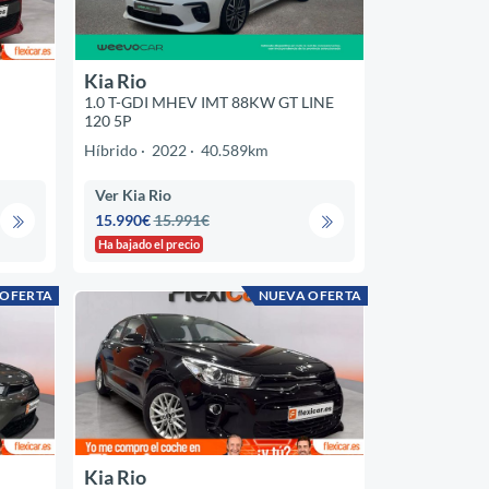
Kia Rio
1.0 T-GDI MHEV IMT 88KW GT LINE
120 5P
Híbrido
2022
40.589km
Ver Kia Rio
15.990€
15.991€
Ha bajado el precio
 OFERTA
NUEVA OFERTA
Kia Rio