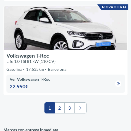
NUEVA OFERTA
Volkswagen T-Roc
Life 1.0 TSI 81 kW (110 CV)
Gasolina
17.635km
Barcelona
Ver Volkswagen T-Roc
22.990€
1
2
3
Marcas con entrega inmediata