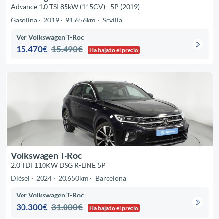
Advance 1.0 TSI 85kW (115CV) - 5P (2019)
Gasolina
2019
91.656km
Sevilla
Ver Volkswagen T-Roc
15.470€
15.490€
Ha bajado el precio
Volkswagen T-Roc
2.0 TDI 110KW DSG R-LINE 5P
Diésel
2024
20.650km
Barcelona
Ver Volkswagen T-Roc
30.300€
31.000€
Ha bajado el precio