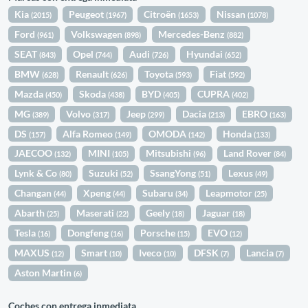
Kia
Peugeot
Citroën
Nissan
(2015)
(1967)
(1653)
(1078)
Ford
Volkswagen
Mercedes-Benz
(961)
(898)
(882)
SEAT
Opel
Audi
Hyundai
(843)
(744)
(726)
(652)
BMW
Renault
Toyota
Fiat
(628)
(626)
(593)
(592)
Mazda
Skoda
BYD
CUPRA
(450)
(438)
(405)
(402)
MG
Volvo
Jeep
Dacia
EBRO
(389)
(317)
(299)
(213)
(163)
DS
Alfa Romeo
OMODA
Honda
(157)
(149)
(142)
(133)
JAECOO
MINI
Mitsubishi
Land Rover
(132)
(105)
(96)
(84)
Lynk & Co
Suzuki
SsangYong
Lexus
(80)
(52)
(51)
(49)
Changan
Xpeng
Subaru
Leapmotor
(44)
(44)
(34)
(25)
Abarth
Maserati
Geely
Jaguar
(25)
(22)
(18)
(18)
Tesla
Dongfeng
Porsche
EVO
(16)
(16)
(15)
(12)
MAXUS
Smart
Iveco
DFSK
Lancia
(12)
(10)
(10)
(7)
(7)
Aston Martin
(6)
Coches con entrega inmediata