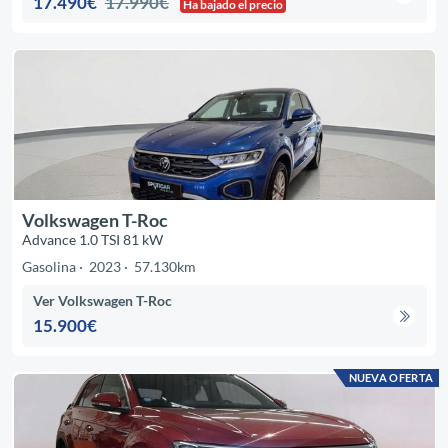
17.490€
17.990€
Ha bajado el precio
Volkswagen T-Roc
Advance 1.0 TSI 81 kW
Gasolina
2023
57.130km
Ver Volkswagen T-Roc
15.900€
NUEVA OFERTA