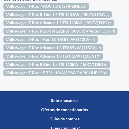
Volkswagen T-Roc T-ROC 1.5 ETSI R-LINE
(19)
Volkswagen T-Roc R-Line 1.5 TSI 110 kW (150 CV) DSG
(9)
Volkswagen T-Roc Advance 1.5 TSI 110kW (150CV) DSG
(9)
Volkswagen T-Roc R 2.0 TSI 221kW (300CV) 4Motion DSG
(7)
Volkswagen T-Roc T-Roc 1.0 TSI 81kW (110CV)
(7)
Volkswagen T-Roc Advance 1.6 TDI 85kW (115CV)
(7)
Volkswagen T-Roc Advance 1.0 TSI 81kW (110CV)
(7)
Volkswagen T-Roc R-Line 1.5 TSI 110kW (150CV) DSG
(6)
Volkswagen T-Roc 1.5 TSI 110KW DSG DARK LINE 5P
(6)
Sobre nosotros
Ofertas de concesionarios
Guías de compra
¿Cómo funciona?