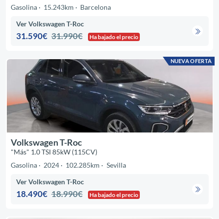
Gasolina
15.243km
Barcelona
Ver Volkswagen T-Roc
31.590€
31.990€
Ha bajado el precio
NUEVA OFERTA
Volkswagen T-Roc
"Más" 1.0 TSI 85kW (115CV)
Gasolina
2024
102.285km
Sevilla
Ver Volkswagen T-Roc
18.490€
18.990€
Ha bajado el precio