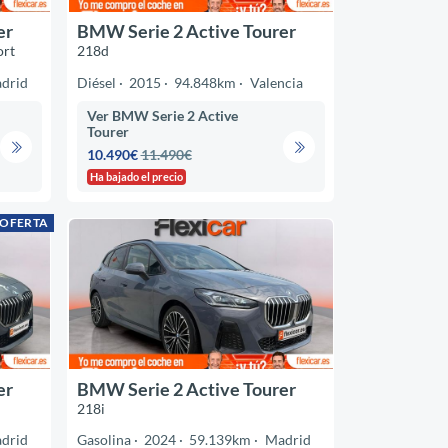
er
BMW Serie 2 Active Tourer
ort
218d
drid
Diésel
2015
94.848km
Valencia
Ver BMW Serie 2 Active
Tourer
10.490€
11.490€
Ha bajado el precio
 OFERTA
er
BMW Serie 2 Active Tourer
218i
drid
Gasolina
2024
59.139km
Madrid