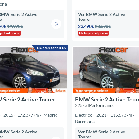
lona
BMW Serie 2 Active
Ver BMW Serie 2 Active
er
Tourer
90€
19.990€
23.490€
23.690€
jado el precio
Ha bajado el precio
NUEVA OFERTA
Serie 2 Active Tourer
BMW Serie 2 Active Tour
225xe iPerformance
2015
172.377km
Madrid
Eléctrico
2021
115.673km
Barcelona
BMW Serie 2 Active
Ver BMW Serie 2 Active
er
Tourer