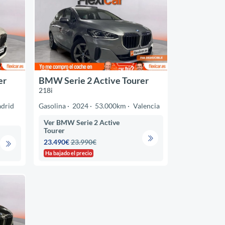
er
BMW Serie 2 Active Tourer
218i
drid
Gasolina
2024
53.000km
Valencia
Ver BMW Serie 2 Active
Tourer
23.490€
23.990€
Ha bajado el precio