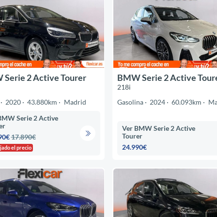
Serie 2 Active Tourer
BMW Serie 2 Active Tour
218i
2020
43.880km
Madrid
Gasolina
2024
60.093km
Ma
BMW Serie 2 Active
er
Ver BMW Serie 2 Active
Tourer
90€
17.890€
24.990€
jado el precio