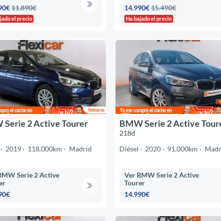
90€
11.890€
14.990€
15.490€
jado el precio
Ha bajado el precio
Serie 2 Active Tourer
BMW Serie 2 Active Tour
218d
2019
118.000km
Madrid
Diésel
2020
91.000km
Madr
BMW Serie 2 Active
Ver BMW Serie 2 Active
er
Tourer
90€
14.990€