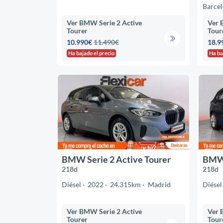
Barce
Ver BMW Serie 2 Active
Ver 
Tourer
Tour
10.990€
11.490€
18.9
Ha bajado el precio
Ha ba
BMW Serie 2 Active Tourer
BMW 
218d
218d
Diésel
2022
24.315km
Madrid
Diésel
Ver BMW Serie 2 Active
Ver 
Tourer
Tour