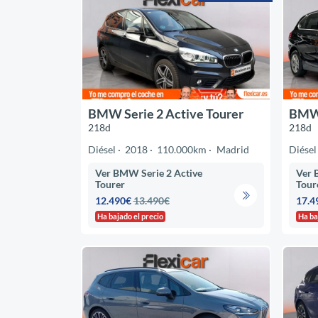
BMW Serie 2 Active Tourer
BMW 
218d
218d
Diésel
2018
110.000km
Madrid
Diésel
Ver BMW Serie 2 Active
Ver 
Tourer
Tour
12.490€
13.490€
17.4
Ha bajado el precio
Ha ba