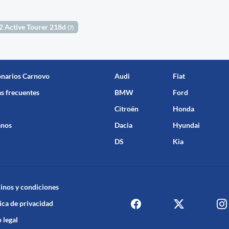
 Active Tourer 218d
(7)
onarios Carnovo
Audi
Fiat
s frecuentes
BMW
Ford
Citroën
Honda
anos
Dacia
Hyundai
DS
Kia
inos y condiciones
ica de privacidad
 legal