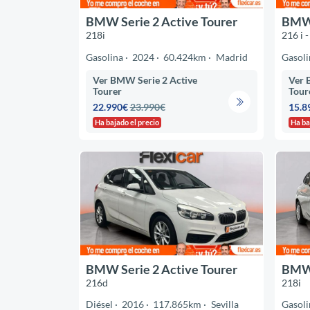
BMW Serie 2 Active Tourer
BMW 
218i
216 i -
Gasolina
2024
60.424km
Madrid
Gasoli
Ver BMW Serie 2 Active
Ver 
Tourer
Tour
22.990€
23.990€
15.8
Ha bajado el precio
Ha ba
BMW Serie 2 Active Tourer
BMW 
216d
218i
Diésel
2016
117.865km
Sevilla
Gasoli