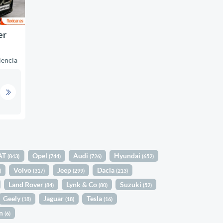
er
lencia
AT
Opel
Audi
Hyundai
(843)
(744)
(726)
(652)
Volvo
Jeep
Dacia
)
(317)
(299)
(213)
Land Rover
Lynk & Co
Suzuki
(84)
(80)
(52)
Geely
Jaguar
Tesla
(18)
(18)
(16)
in
(6)