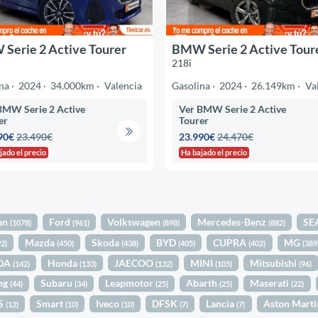
Serie 2 Active Tourer
BMW Serie 2 Active Tour
218i
na
2024
34.000km
Valencia
Gasolina
2024
26.149km
Va
BMW Serie 2 Active
Ver BMW Serie 2 Active
er
Tourer
90€
23.490€
23.990€
24.470€
jado el precio
Ha bajado el precio
an
Ford
Volkswagen
Mercedes-Benz
SE
(1078)
(961)
(898)
(882)
Mazda
Skoda
BYD
CUPRA
MG
92)
(450)
(438)
(405)
(402)
(389
DA
Honda
JAECOO
MINI
Mitsubishi
(142)
(133)
(132)
(105)
(96)
ng
Subaru
Leapmotor
Abarth
Maserati
(44)
(34)
(25)
(25)
(22)
S
Smart
Iveco
DFSK
Lancia
Aston Mart
(12)
(10)
(10)
(7)
(7)