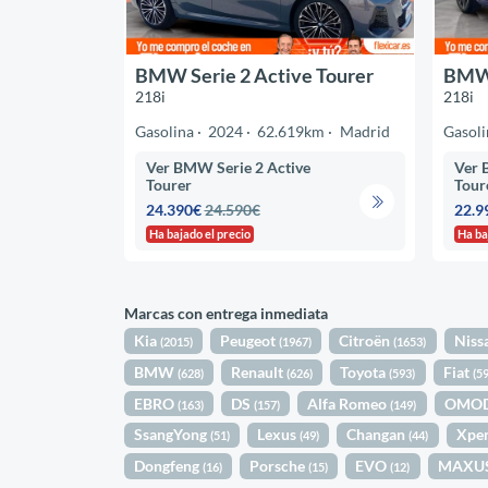
BMW Serie 2 Active Tourer
BMW 
218i
218i
Gasolina
2024
62.619km
Madrid
Gasoli
Ver BMW Serie 2 Active
Ver 
Tourer
Tour
24.390€
24.590€
22.9
Ha bajado el precio
Ha ba
Marcas con entrega inmediata
Kia
Peugeot
Citroën
Niss
(2015)
(1967)
(1653)
BMW
Renault
Toyota
Fiat
(628)
(626)
(593)
(5
EBRO
DS
Alfa Romeo
OMO
(163)
(157)
(149)
SsangYong
Lexus
Changan
Xpe
(51)
(49)
(44)
Dongfeng
Porsche
EVO
MAXU
(16)
(15)
(12)