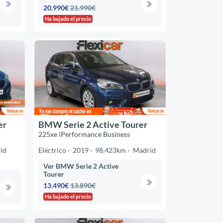
20.990€
21.990€
Ha bajado el precio
er
BMW Serie 2 Active Tourer
225xe iPerformance Business
id
Eléctrico
2019
98.423km
Madrid
Ver BMW Serie 2 Active
Tourer
13.490€
13.890€
Ha bajado el precio