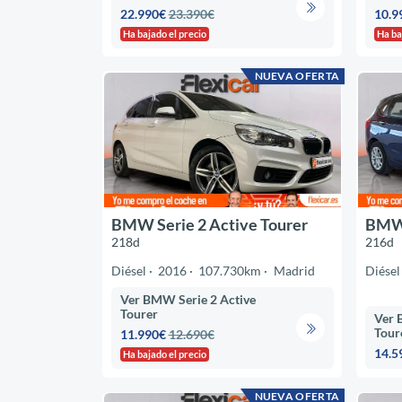
22.990€
23.390€
10.9
Ha bajado el precio
Ha ba
NUEVA OFERTA
BMW Serie 2 Active Tourer
BMW 
218d
216d
Diésel
2016
107.730km
Madrid
Diésel
Ver BMW Serie 2 Active
Tourer
Ver 
Tour
11.990€
12.690€
14.5
Ha bajado el precio
NUEVA OFERTA