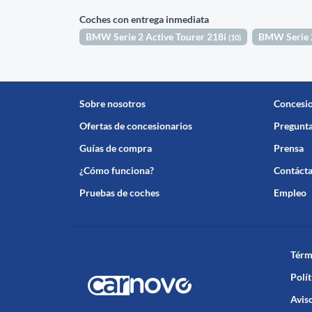
Coches con entrega inmediata
BMW Serie 2 Active Tourer 218i
BMW Serie 2
(10)
Sobre nosotros
Concesi
Ofertas de concesionarios
Pregunta
Guías de compra
Prensa
¿Cómo funciona?
Contáct
Pruebas de coches
Empleo
Térm
Polít
Aviso