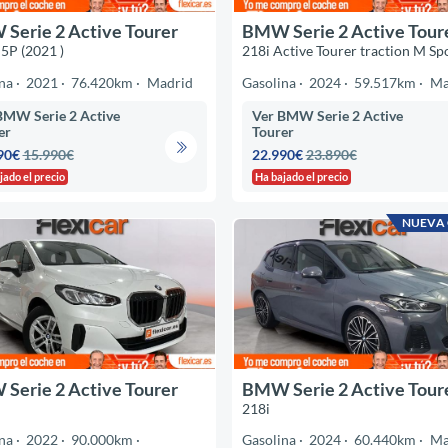
Serie 2 Active Tourer
BMW Serie 2 Active Tour
 5P (2021 )
218i Active Tourer traction M Sp
na
2021
76.420km
Madrid
Gasolina
2024
59.517km
Ma
BMW Serie 2 Active
Ver BMW Serie 2 Active
er
Tourer
90€
15.990€
22.990€
23.890€
jado el precio
Ha bajado el precio
NUEVA
Serie 2 Active Tourer
BMW Serie 2 Active Tour
218i
na
2022
90.000km
Gasolina
2024
60.440km
Ma