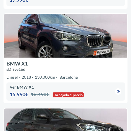
BMW X1
sDrive16d
Diésel
2018
130.000km
Barcelona
Ver BMW X1
15.990€
16.490€
Ha bajado el precio