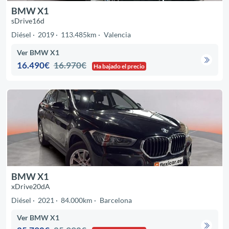
BMW X1
sDrive16d
Diésel
2019
113.485km
Valencia
Ver BMW X1
16.490€
16.970€
Ha bajado el precio
BMW X1
xDrive20dA
Diésel
2021
84.000km
Barcelona
Ver BMW X1