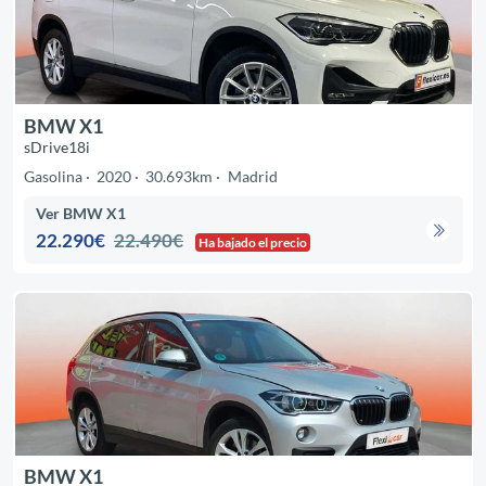
BMW X1
sDrive18i
Gasolina
2020
30.693km
Madrid
Ver BMW X1
22.290€
22.490€
Ha bajado el precio
BMW X1