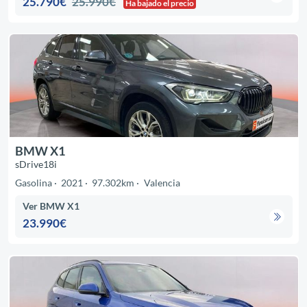
25.790€
25.990€
Ha bajado el precio
BMW X1
sDrive18i
Gasolina
2021
97.302km
Valencia
Ver BMW X1
23.990€