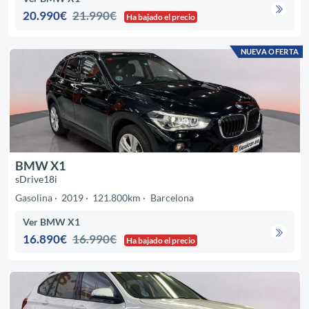
20.990€
21.990€
Ha bajado el precio
NUEVA OFERTA
BMW X1
sDrive18i
Gasolina
2019
121.800km
Barcelona
Ver BMW X1
16.890€
16.990€
Ha bajado el precio