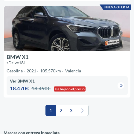
NUEVA OFERTA
BMW X1
sDrive18i
Gasolina
2021
105.570km
Valencia
Ver BMW X1
18.470€
18.490€
Ha bajado el precio
1
2
3
Marcas con entrega inmediata