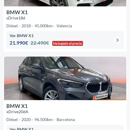
BMW X1
sDrive18d
Diésel
2018
45.000km
Valencia
Ver BMW X1
21.990€
22.490€
Ha bajado el precio
BMW X1
xDrive20dA
Diésel
2020
96.500km
Barcelona
Ver BMW X1