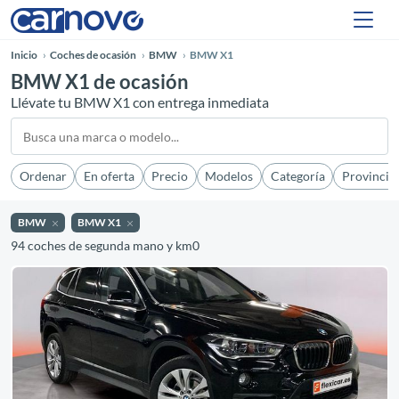
Inicio
Coches de ocasión
BMW
BMW X1
BMW X1 de ocasión
Llévate tu BMW X1 con entrega inmediata
Ordenar
En oferta
Precio
Modelos
Categoría
Provincia
BMW
BMW X1
94 coches de segunda mano y km0