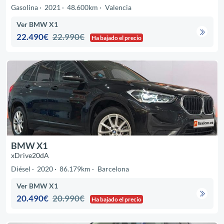
Gasolina
2021
48.600km
Valencia
Ver BMW X1
22.490€
22.990€
Ha bajado el precio
BMW X1
xDrive20dA
Diésel
2020
86.179km
Barcelona
Ver BMW X1
20.490€
20.990€
Ha bajado el precio