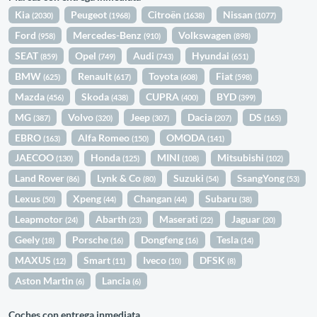
Kia
Peugeot
Citroën
Nissan
(2030)
(1968)
(1638)
(1077)
Ford
Mercedes-Benz
Volkswagen
(958)
(910)
(898)
SEAT
Opel
Audi
Hyundai
(859)
(749)
(743)
(651)
BMW
Renault
Toyota
Fiat
(625)
(617)
(608)
(598)
Mazda
Skoda
CUPRA
BYD
(456)
(438)
(400)
(399)
MG
Volvo
Jeep
Dacia
DS
(387)
(320)
(307)
(207)
(165)
EBRO
Alfa Romeo
OMODA
(163)
(150)
(141)
JAECOO
Honda
MINI
Mitsubishi
(130)
(125)
(108)
(102)
Land Rover
Lynk & Co
Suzuki
SsangYong
(86)
(80)
(54)
(53)
Lexus
Xpeng
Changan
Subaru
(50)
(44)
(44)
(38)
Leapmotor
Abarth
Maserati
Jaguar
(24)
(23)
(22)
(20)
Geely
Porsche
Dongfeng
Tesla
(18)
(16)
(16)
(14)
MAXUS
Smart
Iveco
DFSK
(12)
(11)
(10)
(8)
Aston Martin
Lancia
(6)
(6)
Coches con entrega inmediata