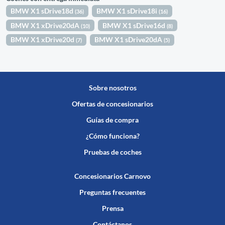
BMW X1 sDrive18d
BMW X1 sDrive18i
(36)
(16)
BMW X1 xDrive20dA
BMW X1 sDrive16d
(10)
(8)
BMW X1 xDrive20d
BMW X1 sDrive20dA
(7)
(5)
Sobre nosotros
Ofertas de concesionarios
Guías de compra
¿Cómo funciona?
Pruebas de coches
Concesionarios Carnovo
Preguntas frecuentes
Prensa
Contáctanos