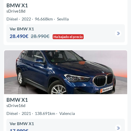
BMW X1
sDrive18d
Diésel
2022
96.668km
Sevilla
Ver BMW X1
28.490€
28.990€
Ha bajado el precio
BMW X1
sDrive16d
Diésel
2021
138.691km
Valencia
Ver BMW X1
17.990€