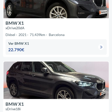
BMW X1
xDrive20dA
Diésel
2021
71.439km
Barcelona
Ver BMW X1
22.790€
BMW X1
sDrive18i