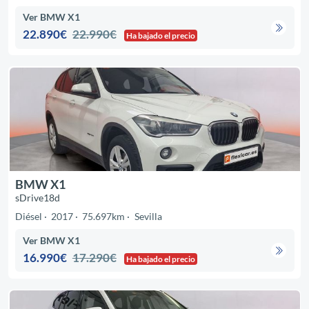
Ver BMW X1
22.890€
22.990€
Ha bajado el precio
BMW X1
sDrive18d
Diésel
2017
75.697km
Sevilla
Ver BMW X1
16.990€
17.290€
Ha bajado el precio