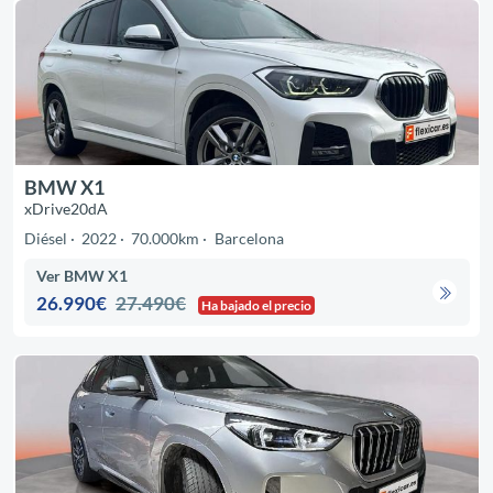
BMW X1
xDrive20dA
Diésel
2022
70.000km
Barcelona
Ver BMW X1
26.990€
27.490€
Ha bajado el precio