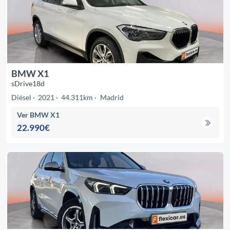
BMW X1
sDrive18d
Diésel
2021
44.311km
Madrid
Ver BMW X1
22.990€