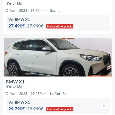
sDrive18d
Diésel
2023
95.724km
Sevilla
Ver BMW X1
27.490€
27.990€
Ha bajado el precio
BMW X1
sDrive18d
Diésel
2023
99.250km
La Coruña
Ver BMW X1
29.790€
29.990€
Ha bajado el precio