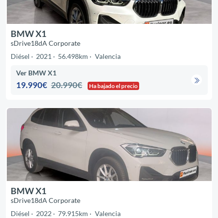
BMW X1
sDrive18dA Corporate
Diésel
2021
56.498km
Valencia
Ver BMW X1
19.990€
20.990€
Ha bajado el precio
BMW X1
sDrive18dA Corporate
Diésel
2022
79.915km
Valencia