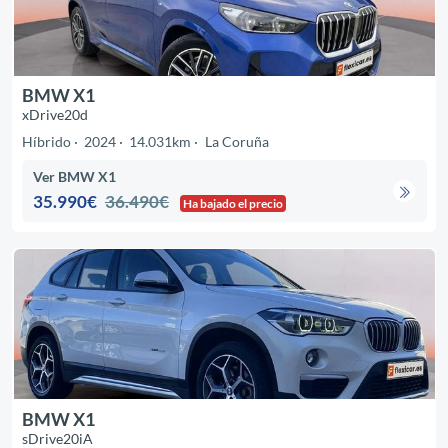
BMW X1
xDrive20d
Híbrido
2024
14.031km
La Coruña
Ver BMW X1
35.990€
36.490€
Ha bajado el precio
BMW X1
sDrive20iA