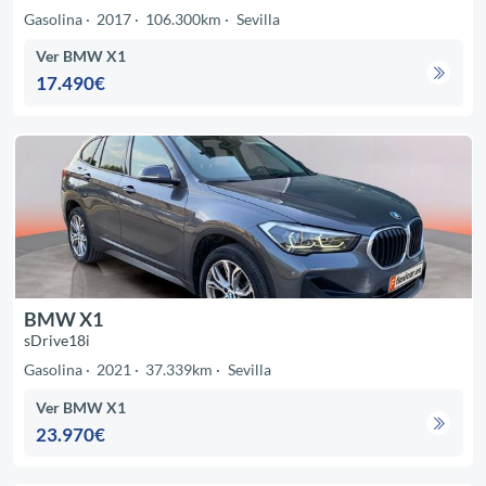
Gasolina
2017
106.300km
Sevilla
Ver BMW X1
17.490€
BMW X1
sDrive18i
Gasolina
2021
37.339km
Sevilla
Ver BMW X1
23.970€