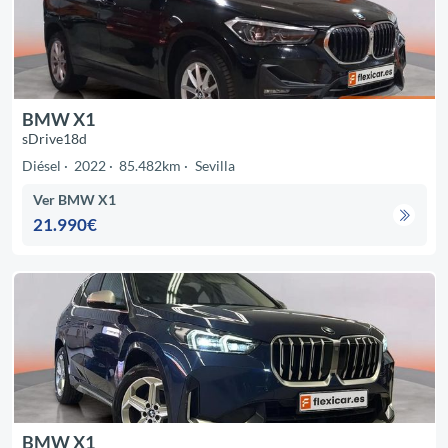
BMW X1
sDrive18d
Diésel
2022
85.482km
Sevilla
Ver BMW X1
21.990€
BMW X1