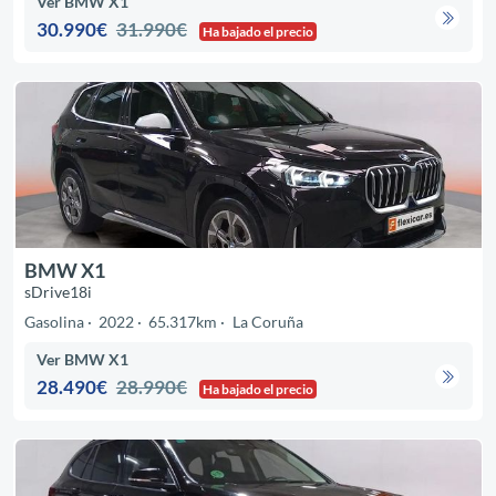
Ver BMW X1
30.990€
31.990€
Ha bajado el precio
BMW X1
sDrive18i
Gasolina
2022
65.317km
La Coruña
Ver BMW X1
28.490€
28.990€
Ha bajado el precio