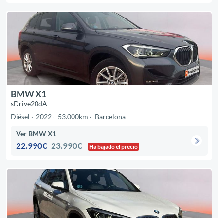
BMW X1
sDrive20dA
Diésel
2022
53.000km
Barcelona
Ver BMW X1
22.990€
23.990€
Ha bajado el precio