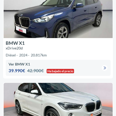
BMW X1
xDrive20d
Diésel
2024
20.817km
Ver BMW X1
39.990€
42.900€
Ha bajado el precio