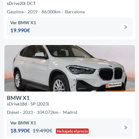
sDrive20i DCT
Gasolina
2019
86.000km
Barcelona
Ver BMW X1
19.990€
BMW X1
sDrive18d - 5P (2023)
Diésel
2023
104.072km
Madrid
Ver BMW X1
18.990€
19.490€
Ha bajado el precio