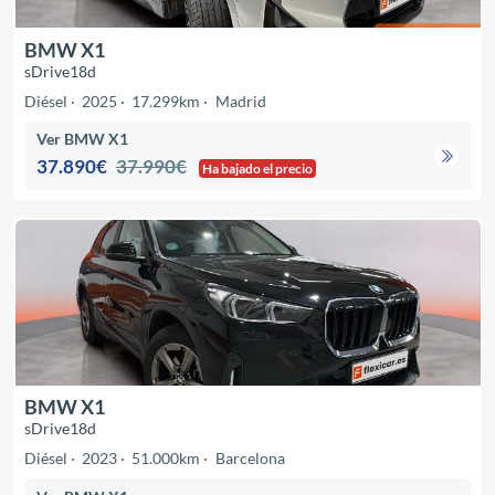
BMW X1
sDrive18d
Diésel
2025
17.299km
Madrid
Ver BMW X1
37.890€
37.990€
Ha bajado el precio
BMW X1
sDrive18d
Diésel
2023
51.000km
Barcelona