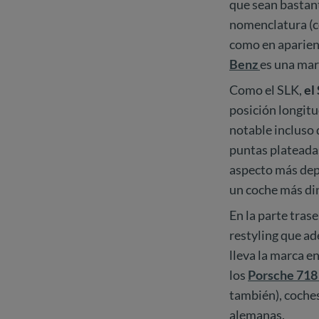
que sean bastan
nomenclatura (c
como en aparien
Benz
es una mar
Como el SLK,
el
posición longitu
notable incluso
puntas plateadas
aspecto más dep
un coche más di
En la parte tras
restyling que ad
lleva la marca e
los
Porsche 71
también), coche
alemanas.