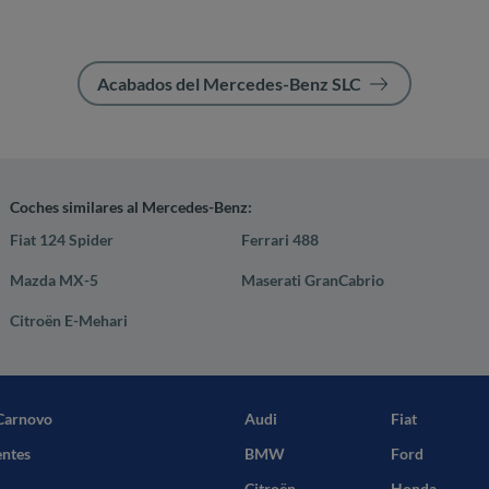
Acabados del Mercedes-Benz SLC
Coches similares al Mercedes-Benz:
Fiat 124 Spider
Ferrari 488
Mazda MX-5
Maserati GranCabrio
Citroën E-Mehari
Carnovo
Audi
Fiat
entes
BMW
Ford
Citroën
Honda