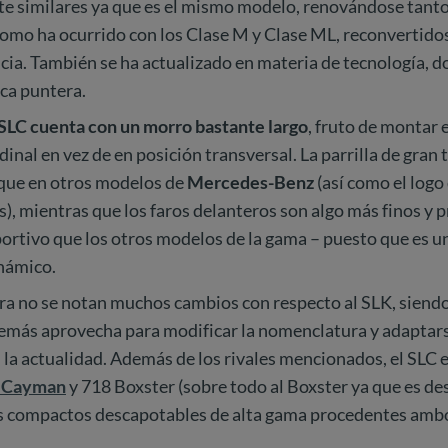
te similares ya que es el mismo modelo, renovándose tant
omo ha ocurrido con los Clase M y Clase ML, reconvertidos
cia. También se ha actualizado en materia de tecnología, 
ca puntera.
 SLC cuenta con un morro bastante largo
, fruto de montar 
dinal en vez de en posición transversal. La parrilla de gra
 que en otros modelos de
Mercedes-Benz
(así como el logo 
), mientras que los faros delanteros son algo más finos y 
ortivo que los otros modelos de la gama – puesto que es u
námico.
era no se notan muchos cambios con respecto al SLK, siend
emás aprovecha para modificar la nomenclatura y adaptarse
n la actualidad. Además de los rivales mencionados, el SLC e
8 Cayman
y 718 Boxster (sobre todo al Boxster ya que es d
s compactos descapotables de alta gama procedentes ambo