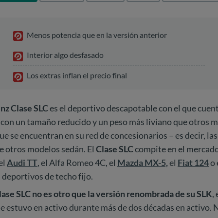
Menos potencia que en la versión anterior
Interior algo desfasado
Los extras inflan el precio final
z Clase SLC
es el deportivo descapotable con el que cuent
, con un tamaño reducido y un peso más liviano que otros 
e se encuentran en su red de concesionarios – es decir, las
e otros modelos sedán. El
Clase SLC
compite en el mercado
el
Audi TT
, el Alfa Romeo 4C, el
Mazda MX-5,
el
Fiat 124
o 
deportivos de techo fijo.
lase SLC no es otro que la versión renombrada de su SLK
,
 estuvo en activo durante más de dos décadas en activo. N