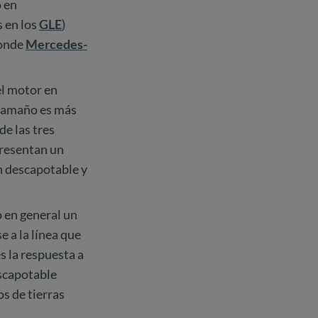
o en
 en los
GLE
)
donde
Mercedes-
el motor en
n tamaño es más
de las tres
presentan un
n descapotable y
o en general un
 a la línea que
s la respuesta a
escapotable
s de tierras