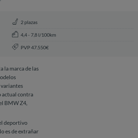
2 plazas
4,4 - 7,8 l/100km
PVP 47.550€
a la marca de las
modelos
 variantes
 actual contra
el BMW Z4,
 el deportivo
o es de extrañar