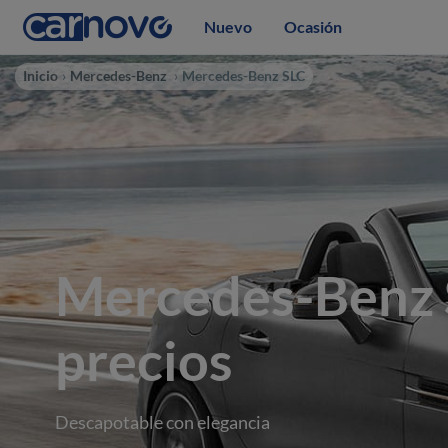
Nuevo
Ocasión
Inicio
Mercedes-Benz
Mercedes-Benz SLC
Mercedes-Benz 
precios
Descapotable con elegancia