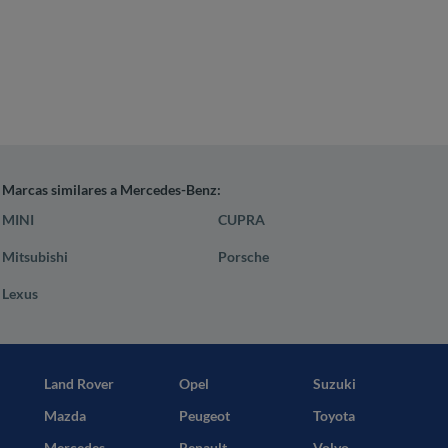
Marcas similares a Mercedes-Benz:
MINI
CUPRA
Mitsubishi
Porsche
Lexus
Land Rover
Opel
Suzuki
Mazda
Peugeot
Toyota
Mercedes
Renault
Volvo