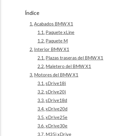
Índice
Acabados BMW X1
Paquete xLine
Paquete M
Interior BMW X1
Plazas traseras del BMW X1
Maletero del BMW X1
Motores del BMW X1
sDrive18i
sDrive20i
sDrive18d
xDrive20d
xDrive25e
xDrive30e
M35i xDrive