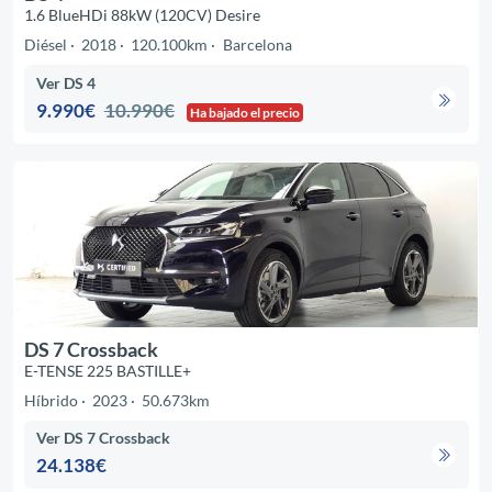
1.6 BlueHDi 88kW (120CV) Desire
Diésel
2018
120.100km
Barcelona
Ver DS 4
9.990€
10.990€
Ha bajado el precio
DS 7 Crossback
E-TENSE 225 BASTILLE+
Híbrido
2023
50.673km
Ver DS 7 Crossback
24.138€