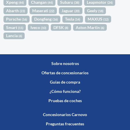
Xpeng
Changan
Subaru
Leapmotor
(44)
(44)
(38)
(24)
Abarth
Maserati
Jaguar
Geely
(23)
(22)
(20)
(18)
Porsche
Dongfeng
Tesla
MAXUS
(16)
(16)
(14)
(12)
Smart
Iveco
DFSK
Aston Martin
(11)
(10)
(8)
(6)
Lancia
(6)
Sobre nosotros
Ofertas de concesionarios
Guías de compra
¿Cómo funciona?
Pruebas de coches
Concesionarios Carnovo
Preguntas frecuentes