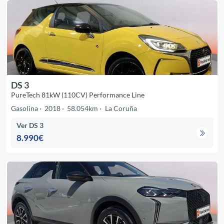
DS 3
PureTech 81kW (110CV) Performance Line
Gasolina
2018
58.054km
La Coruña
Ver DS 3
8.990€