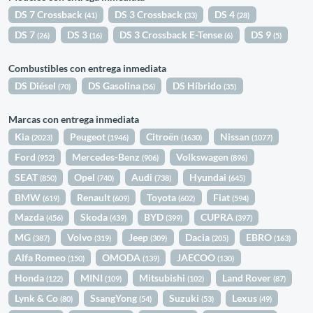
DS 7 Crossback
DS 3 Crossback
DS 4
(41)
(33)
(28)
DS 7
DS 3
DS 3 Crossback E-Tense
DS 9
(26)
(16)
(6)
(5)
Combustibles con entrega inmediata
DS Diésel
DS Gasolina
DS Híbrido
(70)
(56)
(35)
Marcas con entrega inmediata
Kia
Peugeot
Citroën
Nissan
(2023)
(1946)
(1630)
(1077)
Ford
Mercedes-Benz
Volkswagen
(952)
(906)
(896)
SEAT
Opel
Audi
Hyundai
(850)
(740)
(738)
(645)
BMW
Renault
Toyota
Fiat
(619)
(609)
(602)
(594)
Mazda
Skoda
BYD
CUPRA
(456)
(439)
(399)
(397)
MG
Volvo
Jeep
Dacia
EBRO
(387)
(319)
(309)
(205)
(163)
Alfa Romeo
OMODA
JAECOO
(150)
(139)
(130)
Honda
MINI
Mitsubishi
Land Rover
(122)
(109)
(102)
(87)
Lynk & Co
SsangYong
Suzuki
Lexus
(80)
(54)
(53)
(49)