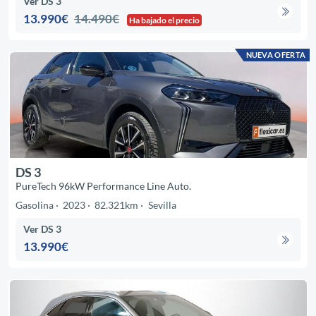
Ver DS 3
13.990€
14.490€
Ha bajado el precio
NUEVA OFERTA
DS 3
PureTech 96kW Performance Line Auto.
Gasolina
2023
82.321km
Sevilla
Ver DS 3
13.990€