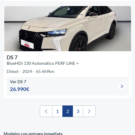
DS 7
BlueHDi 130 Automático PERF LINE +
Diésel
2024
65.469km
Ver DS 7
26.990€
1
2
3
Modelos con entrega inmediata