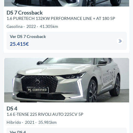
DS 7 Crossback
1.6 PURETECH 132KW PERFORMANCE LINE + AT 180 5P
Gasolina
2022
41.305km
Ver DS 7 Crossback
25.415€
DS 4
1.6 E-TENSE 225 RIVOLI AUTO 225CV 5P
Híbrido
2021
35.981km
Ver DS 4