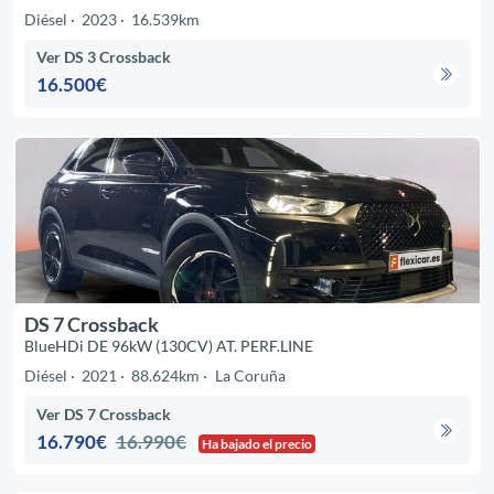
Diésel
2023
16.539km
Ver DS 3 Crossback
16.500€
DS 7 Crossback
BlueHDi DE 96kW (130CV) AT. PERF.LINE
Diésel
2021
88.624km
La Coruña
Ver DS 7 Crossback
16.790€
16.990€
Ha bajado el precio