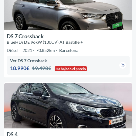
DS 7 Crossback
BlueHDi DE 96kW (130CV) AT Bastille +
Diésel
2021
70.852km
Barcelona
Ver DS 7 Crossback
18.990€
19.490€
Ha bajado el precio
DS 4