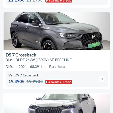
Ha bajado el precio
DS 7 Crossback
BlueHDi DE 96kW (130CV) AT. PERF.LINE
Diésel
2021
68.391km
Barcelona
Ver DS 7 Crossback
19.890€
19.990€
Ha bajado el precio