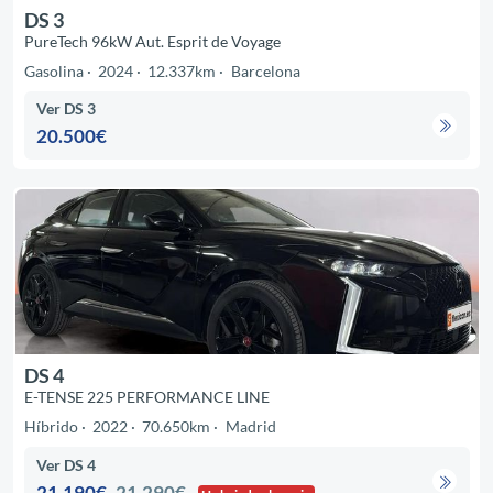
DS 3
PureTech 96kW Aut. Esprit de Voyage
Gasolina
2024
12.337km
Barcelona
Ver DS 3
20.500€
DS 4
E-TENSE 225 PERFORMANCE LINE
Híbrido
2022
70.650km
Madrid
Ver DS 4
21.190€
21.290€