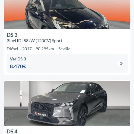
DS 3
BlueHDi 88kW (120CV) Sport
Diésel
2017
90.295km
Sevilla
Ver DS 3
8.470€
DS 4