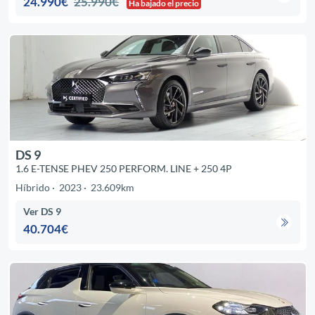
24.990€
25.990€
Ha bajado el precio
DS 9
1.6 E-TENSE PHEV 250 PERFORM. LINE + 250 4P
Híbrido
2023
23.609km
Ver DS 9
40.704€