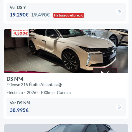
Ver DS 9
19.290€
19.490€
Ha bajado el precio
DS Nº4
E-Tense 215 Étoile Alcantara@
Eléctrico
2026
100km
Cuenca
Ver DS Nº4
38.995€