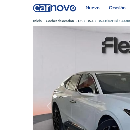
Nuevo
Ocasión
Inicio
Coches de ocasión
DS
DS 4
DS 4 BlueHDi 130 au
Anterior