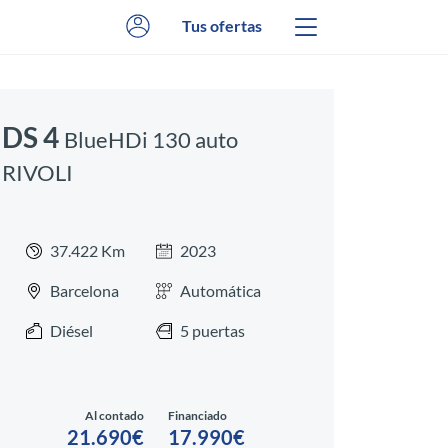
Tus ofertas
DS 4
BlueHDi 130 auto
RIVOLI
37.422 Km
2023
Barcelona
Automática
Diésel
5 puertas
Al contado
Financiado
21.690€
17.990€