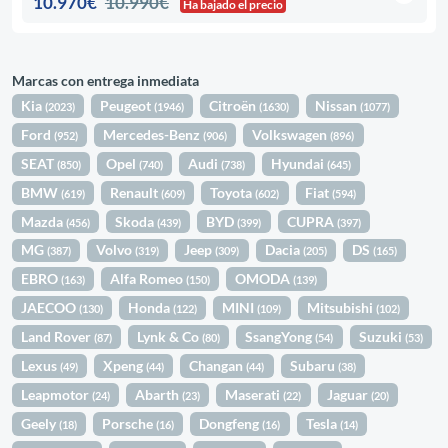
10.970€
10.990€
Ha bajado el precio
Marcas con entrega inmediata
Kia
Peugeot
Citroën
Nissan
(2023)
(1946)
(1630)
(1077)
Ford
Mercedes-Benz
Volkswagen
(952)
(906)
(896)
SEAT
Opel
Audi
Hyundai
(850)
(740)
(738)
(645)
BMW
Renault
Toyota
Fiat
(619)
(609)
(602)
(594)
Mazda
Skoda
BYD
CUPRA
(456)
(439)
(399)
(397)
MG
Volvo
Jeep
Dacia
DS
(387)
(319)
(309)
(205)
(165)
EBRO
Alfa Romeo
OMODA
(163)
(150)
(139)
JAECOO
Honda
MINI
Mitsubishi
(130)
(122)
(109)
(102)
Land Rover
Lynk & Co
SsangYong
Suzuki
(87)
(80)
(54)
(53)
Lexus
Xpeng
Changan
Subaru
(49)
(44)
(44)
(38)
Leapmotor
Abarth
Maserati
Jaguar
(24)
(23)
(22)
(20)
Geely
Porsche
Dongfeng
Tesla
(18)
(16)
(16)
(14)