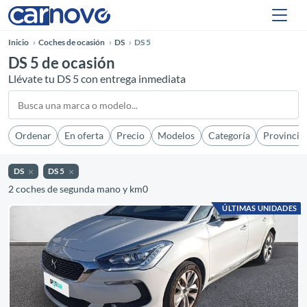
Inicio
Coches de ocasión
DS
DS 5
DS 5 de ocasión
Llévate tu DS 5 con entrega inmediata
Ordenar
En oferta
Precio
Modelos
Categoría
Provincia
DS
DS 5
2 coches de segunda mano y km0
ÚLTIMAS UNIDADES