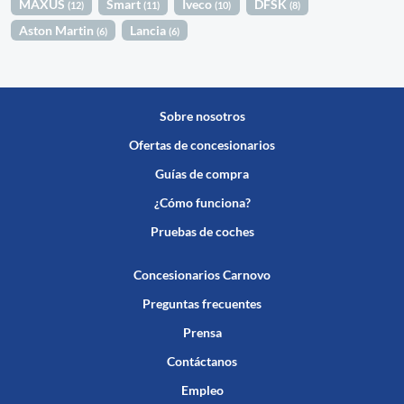
MAXUS
Smart
Iveco
DFSK
(12)
(11)
(10)
(8)
Aston Martin
Lancia
(6)
(6)
Sobre nosotros
Ofertas de concesionarios
Guías de compra
¿Cómo funciona?
Pruebas de coches
Concesionarios Carnovo
Preguntas frecuentes
Prensa
Contáctanos
Empleo