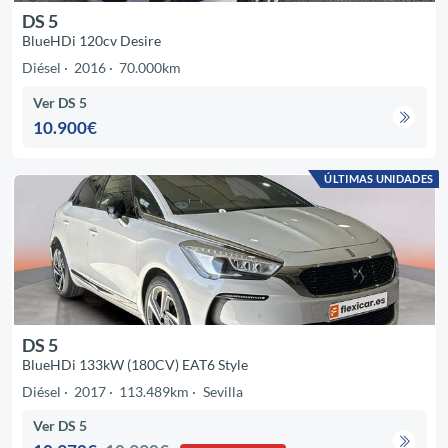
DS 5
BlueHDi 120cv Desire
Diésel
2016
70.000km
Ver DS 5
10.900€
ÚLTIMAS UNIDADES
DS 5
BlueHDi 133kW (180CV) EAT6 Style
Diésel
2017
113.489km
Sevilla
Ver DS 5