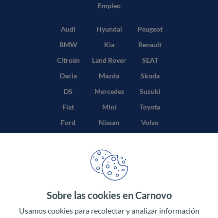
Empleo
Audi
Hyundai
Peugeot
BMW
Kia
Renault
Citroën
Land Rover
SEAT
Dacia
Mazda
Skoda
DS
Mercedes
Suzuki
Fiat
Mini
Toyota
Ford
Nissan
Volvo
Honda
Opel
Sobre las cookies en Carnovo
Términos y condiciones
Usamos cookies para recolectar y analizar información