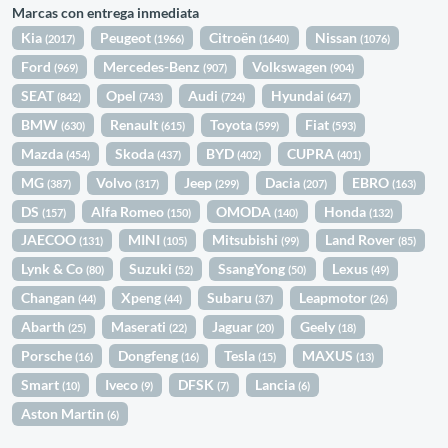
Marcas con entrega inmediata
Kia
Peugeot
Citroën
Nissan
(2017)
(1966)
(1640)
(1076)
Ford
Mercedes-Benz
Volkswagen
(969)
(907)
(904)
SEAT
Opel
Audi
Hyundai
(842)
(743)
(724)
(647)
BMW
Renault
Toyota
Fiat
(630)
(615)
(599)
(593)
Mazda
Skoda
BYD
CUPRA
(454)
(437)
(402)
(401)
MG
Volvo
Jeep
Dacia
EBRO
(387)
(317)
(299)
(207)
(163)
DS
Alfa Romeo
OMODA
Honda
(157)
(150)
(140)
(132)
JAECOO
MINI
Mitsubishi
Land Rover
(131)
(105)
(99)
(85)
Lynk & Co
Suzuki
SsangYong
Lexus
(80)
(52)
(50)
(49)
Changan
Xpeng
Subaru
Leapmotor
(44)
(44)
(37)
(26)
Abarth
Maserati
Jaguar
Geely
(25)
(22)
(20)
(18)
Porsche
Dongfeng
Tesla
MAXUS
(16)
(16)
(15)
(13)
Smart
Iveco
DFSK
Lancia
(10)
(9)
(7)
(6)
Aston Martin
(6)