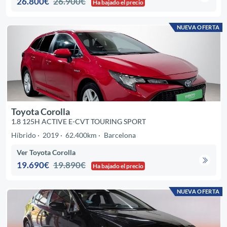
26.800€
26.900€
Ha bajado el precio
NUEVA OFERTA
Toyota Corolla
1.8 125H ACTIVE E-CVT TOURING SPORT
Híbrido
2019
62.400km
Barcelona
Ver Toyota Corolla
19.690€
19.890€
Ha bajado el precio
NUEVA OFERTA