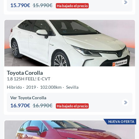
15.790€
15.990€
Ha bajado el precio
Toyota Corolla
1.8 125H FEEL! E-CVT
Híbrido
2019
102.008km
Sevilla
Ver Toyota Corolla
16.970€
16.990€
Ha bajado el precio
NUEVA OFERTA