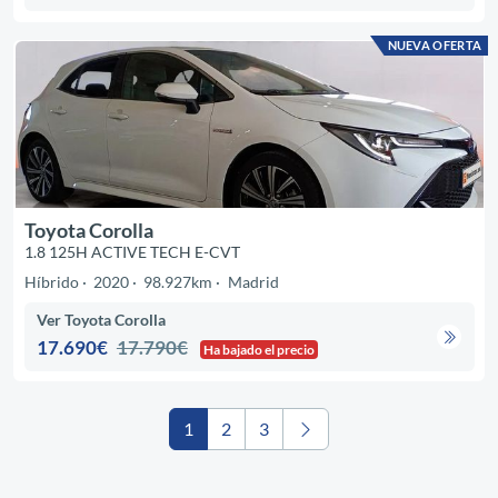
NUEVA OFERTA
Toyota Corolla
1.8 125H ACTIVE TECH E-CVT
Híbrido
2020
98.927km
Madrid
Ver Toyota Corolla
17.690€
17.790€
Ha bajado el precio
1
2
3