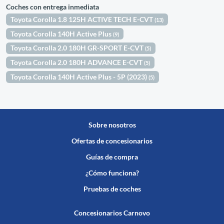
Coches con entrega inmediata
Toyota Corolla 1.8 125H ACTIVE TECH E-CVT
(13)
Toyota Corolla 140H Active Plus
(9)
Toyota Corolla 2.0 180H GR-SPORT E-CVT
(5)
Toyota Corolla 2.0 180H ADVANCE E-CVT
(5)
Toyota Corolla 140H Active Plus - 5P (2023)
(5)
Sobre nosotros
Ofertas de concesionarios
Guías de compra
¿Cómo funciona?
Pruebas de coches
Concesionarios Carnovo