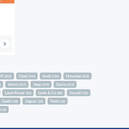
AT
Opel
Audi
Hyundai
(843)
(744)
(726)
(652)
Volvo
Jeep
Dacia
)
(317)
(299)
(213)
Land Rover
Lynk & Co
Suzuki
(84)
(80)
(52)
Geely
Jaguar
Tesla
(18)
(18)
(16)
in
(6)