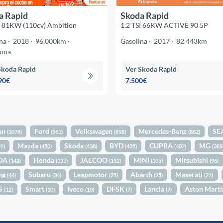
a Rapid
Skoda Rapid
I 81KW (110cv) Ambition
1.2 TSI 66KW ACTIVE 90 5P
na
2018
96.000km
Gasolina
2017
82.443km
lona
Skoda Rapid
Ver Skoda Rapid
90€
7.500€
an
Ford
Volkswagen
Mercedes-Benz
SE
(1078)
(961)
(898)
(882)
Mazda
Skoda
BYD
CUPRA
MG
92)
(450)
(438)
(405)
(402)
(389
DA
Honda
JAECOO
MINI
Mitsubishi
(142)
(133)
(132)
(105)
(96)
ng
Subaru
Leapmotor
Abarth
Maserati
(44)
(34)
(25)
(25)
(22)
S
Smart
Iveco
DFSK
Lancia
Aston Mart
(12)
(10)
(10)
(7)
(7)