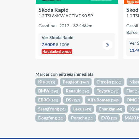
Skoda Rapid
Skod
1.2 TSI 66KW ACTIVE 90 5P
1.0 TS
Gasolina
2017
82.443km
Gasoli
Barce
Ver Skoda Rapid
Ver 
7.500€
8.100€
11.4
Ha bajado el precio
Marcas con entrega inmediata
Kia
Peugeot
Citroën
Niss
(2015)
(1967)
(1653)
BMW
Renault
Toyota
Fiat
(628)
(626)
(593)
(5
EBRO
DS
Alfa Romeo
OMO
(163)
(157)
(149)
SsangYong
Lexus
Changan
Xpe
(51)
(49)
(44)
Dongfeng
Porsche
EVO
MAXU
(16)
(15)
(12)