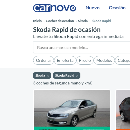
Nuevo
Ocasión
Inicio
Coches de ocasión
Skoda
Skoda Rapid
Skoda Rapid de ocasión
Llévate tu Skoda Rapid con entrega inmediata
Ordenar
En oferta
Precio
Modelos
Catego
Skoda
Skoda Rapid
3 coches de segunda mano y km0