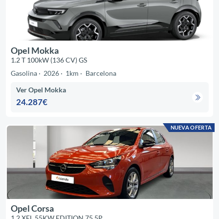
Opel Mokka
1.2 T 100kW (136 CV) GS
Gasolina
2026
1km
Barcelona
Ver Opel Mokka
24.287€
NUEVA OFERTA
Opel Corsa
1.2 XEL 55KW EDITION 75 5P