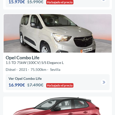
15.970€
15.990€
Ha bajado el precio
Opel Combo Life
1.5 TD 75kW (100CV) S/S Elegance L
Diésel
2021
75.500km
Sevilla
Ver Opel Combo Life
16.990€
17.490€
Ha bajado el precio