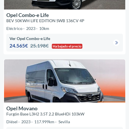
Opel Combo-e Life
BEV 50KWH LIFE EDITION SWB 136CV 4P
Eléctrico
2023
10km
Ver Opel Combo-e Life
24.565€
25.198€
Ha bajado el precio
Opel Movano
Furgón Base L3H2 3.5T 2.2 BlueHDi 103kW
Diésel
2023
117.999km
Sevilla