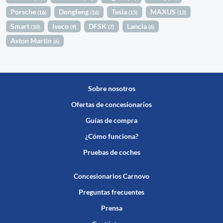
Porsche
Dongfeng
Tesla
MAXUS
(16)
(16)
(15)
(13)
Smart
Iveco
DFSK
Lancia
(10)
(9)
(7)
(6)
Aston Martin
(6)
Sobre nosotros
Ofertas de concesionarios
Guías de compra
¿Cómo funciona?
Pruebas de coches
Concesionarios Carnovo
Preguntas frecuentes
Prensa