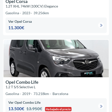
Opel Corsa
1.2T XHL 74kW (100CV) Elegance
Gasolina
2023
39.256km
Ver Opel Corsa
11.300€
Opel Combo Life
1.2 T S/S Selective L
Gasolina
2019
73.218km
Barcelona
Ver Opel Combo Life
13.500€
13.950€
Ha bajado el precio