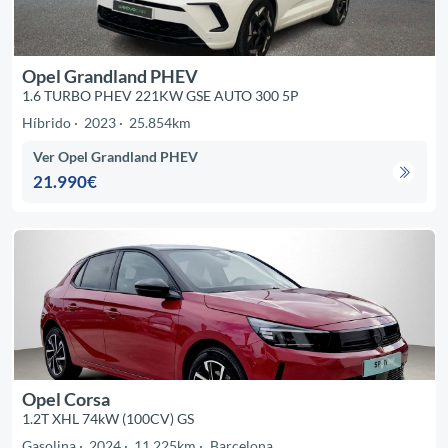
Opel Grandland PHEV
1.6 TURBO PHEV 221KW GSE AUTO 300 5P
Híbrido
2023
25.854km
Ver Opel Grandland PHEV
21.990€
Opel Corsa
1.2T XHL 74kW (100CV) GS
Gasolina
2024
11.225km
Barcelona