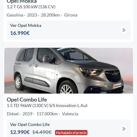
Opel Mokka
1.2 T GS 100 kW (136 CV)
Gasolina
2023
28.200km
Girona
Ver Opel Mokka
16.990€
Opel Combo Life
1.5 TD 96kW (130CV) S/S Innovation L Aut
Diésel
2019
117.000km
Valencia
Ver Opel Combo Life
12.990€
14.490€
Ha bajado el precio