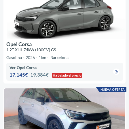
Opel Corsa
1.2T XHL 74kW (100CV) GS
Gasolina
2026
1km
Barcelona
Ver Opel Corsa
17.145€
19.384€
Ha bajado el precio
NUEVA OFERTA