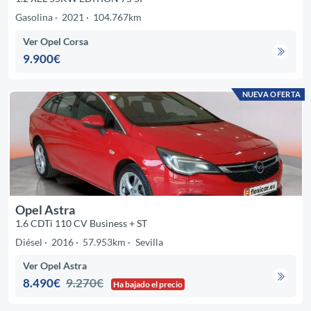
Gasolina
2021
104.767km
Ver Opel Corsa
9.900€
NUEVA OFERTA
Opel Astra
1.6 CDTi 110 CV Business + ST
Diésel
2016
57.953km
Sevilla
Ver Opel Astra
8.490€
9.270€
Ha bajado el precio