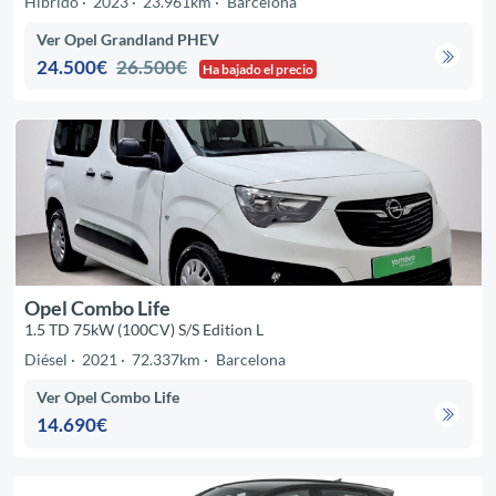
Híbrido
2023
23.961km
Barcelona
Ver Opel Grandland PHEV
24.500€
26.500€
Ha bajado el precio
Opel Combo Life
1.5 TD 75kW (100CV) S/S Edition L
Diésel
2021
72.337km
Barcelona
Ver Opel Combo Life
14.690€