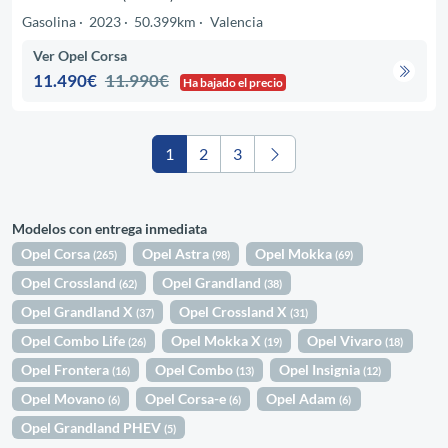
Gasolina
2023
50.399km
Valencia
Ver Opel Corsa
11.490€
11.990€
Ha bajado el precio
1
2
3
Modelos con entrega inmediata
Opel Corsa
Opel Astra
Opel Mokka
(265)
(98)
(69)
Opel Crossland
Opel Grandland
(62)
(38)
Opel Grandland X
Opel Crossland X
(37)
(31)
Opel Combo Life
Opel Mokka X
Opel Vivaro
(26)
(19)
(18)
Opel Frontera
Opel Combo
Opel Insignia
(16)
(13)
(12)
Opel Movano
Opel Corsa-e
Opel Adam
(6)
(6)
(6)
Opel Grandland PHEV
(5)