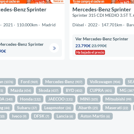
edes-Benz Sprinter
Mercedes-Benz Sprinter
Sprinter 315 CDI MEDIO 3.5T T.
2021
110.000km
Madrid
Diésel
2022
147.701km
Bar
Ver Mercedes-Benz Sprinter
Mercedes-Benz Sprinter
23.790€
23.990€
90€
Ha bajado el precio
an
Ford
Mercedes-Benz
Volkswagen
SE
(1076)
(969)
(907)
(904)
Mazda
Skoda
BYD
CUPRA
MG
93)
(454)
(437)
(402)
(401)
(387
DA
Honda
JAECOO
MINI
Mitsubishi
(140)
(132)
(131)
(105)
(99)
ng
Subaru
Leapmotor
Abarth
Maserati
(44)
(37)
(26)
(25)
(22)
Iveco
DFSK
Lancia
Aston Martin
(10)
(9)
(7)
(6)
(6)