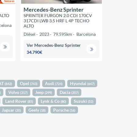
Mercedes-Benz Sprinter
 ALTO
SPRINTER FURGON 2.0 CDI 170CV
317CDI LWB 3.5 HRF L 4P TECHO
celona
ALTO
Diésel
2023
79.595km
Barcelona
Ver Mercedes-Benz Sprinter
34.790€
AT
Opel
Audi
Hyundai
(842)
(743)
(724)
(647)
Volvo
Jeep
Dacia
)
(317)
(299)
(207)
Land Rover
Lynk & Co
Suzuki
(85)
(80)
(52)
Jaguar
Geely
Porsche
(20)
(18)
(16)