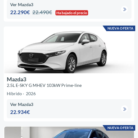
Ver Mazda3
22.290€
22.490€
Ha bajado el precio
NUEVA OFERTA
Mazda3
2.5L E-SKY G MHEV 103kW Prime-line
Híbrido
2026
Ver Mazda3
22.934€
NUEVA OFERTA