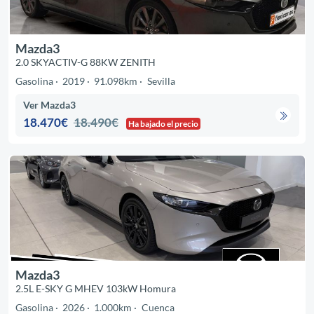
Mazda3
2.0 SKYACTIV-G 88KW ZENITH
Gasolina
2019
91.098km
Sevilla
Ver Mazda3
18.470€
18.490€
Ha bajado el precio
Mazda3
2.5L E-SKY G MHEV 103kW Homura
Gasolina
2026
1.000km
Cuenca