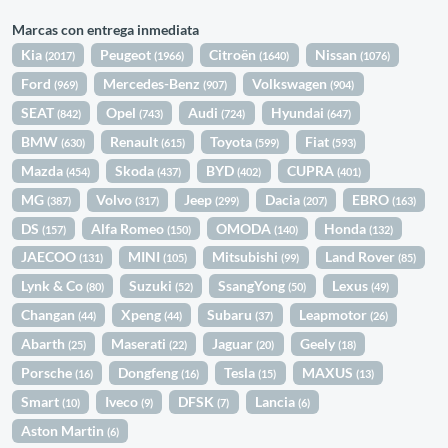
Marcas con entrega inmediata
Kia
Peugeot
Citroën
Nissan
(2017)
(1966)
(1640)
(1076)
Ford
Mercedes-Benz
Volkswagen
(969)
(907)
(904)
SEAT
Opel
Audi
Hyundai
(842)
(743)
(724)
(647)
BMW
Renault
Toyota
Fiat
(630)
(615)
(599)
(593)
Mazda
Skoda
BYD
CUPRA
(454)
(437)
(402)
(401)
MG
Volvo
Jeep
Dacia
EBRO
(387)
(317)
(299)
(207)
(163)
DS
Alfa Romeo
OMODA
Honda
(157)
(150)
(140)
(132)
JAECOO
MINI
Mitsubishi
Land Rover
(131)
(105)
(99)
(85)
Lynk & Co
Suzuki
SsangYong
Lexus
(80)
(52)
(50)
(49)
Changan
Xpeng
Subaru
Leapmotor
(44)
(44)
(37)
(26)
Abarth
Maserati
Jaguar
Geely
(25)
(22)
(20)
(18)
Porsche
Dongfeng
Tesla
MAXUS
(16)
(16)
(15)
(13)
Smart
Iveco
DFSK
Lancia
(10)
(9)
(7)
(6)
Aston Martin
(6)