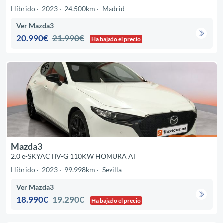
Híbrido
2023
24.500km
Madrid
Ver Mazda3
20.990€
21.990€
Ha bajado el precio
Mazda3
2.0 e-SKYACTIV-G 110KW HOMURA AT
Híbrido
2023
99.998km
Sevilla
Ver Mazda3
18.990€
19.290€
Ha bajado el precio