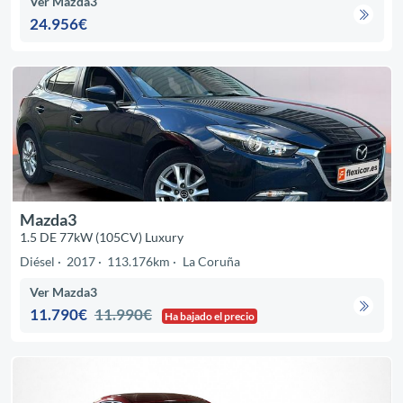
Ver Mazda3
24.956€
Mazda3
1.5 DE 77kW (105CV) Luxury
Diésel
2017
113.176km
La Coruña
Ver Mazda3
11.790€
11.990€
Ha bajado el precio