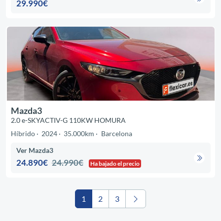
29.990€
Mazda3
2.0 e-SKYACTIV-G 110KW HOMURA
Híbrido
2024
35.000km
Barcelona
Ver Mazda3
24.890€
24.990€
Ha bajado el precio
1
2
3