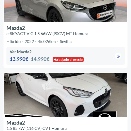
Mazda2
e-SKYACTIV G 1.5 66kW (90CV) MT Homura
Híbrido
2022
45.026km
Sevilla
Ver Mazda2
13.990€
14.990€
Ha bajado el precio
Mazda2
1.5 85 kW (116 CV) CVT Homura