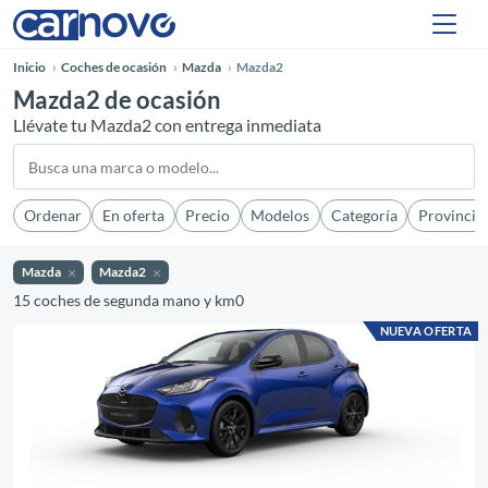
Inicio
Coches de ocasión
Mazda
Mazda2
Mazda2 de ocasión
Llévate tu Mazda2 con entrega inmediata
Ordenar
En oferta
Precio
Modelos
Categoría
Provincia
Mazda
Mazda2
15 coches de segunda mano y km0
NUEVA OFERTA