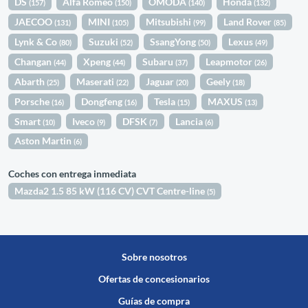
DS
Alfa Romeo
OMODA
Honda
(157)
(150)
(140)
(132)
JAECOO
MINI
Mitsubishi
Land Rover
(131)
(105)
(99)
(85)
Lynk & Co
Suzuki
SsangYong
Lexus
(80)
(52)
(50)
(49)
Changan
Xpeng
Subaru
Leapmotor
(44)
(44)
(37)
(26)
Abarth
Maserati
Jaguar
Geely
(25)
(22)
(20)
(18)
Porsche
Dongfeng
Tesla
MAXUS
(16)
(16)
(15)
(13)
Smart
Iveco
DFSK
Lancia
(10)
(9)
(7)
(6)
Aston Martin
(6)
Coches con entrega inmediata
Mazda2 1.5 85 kW (116 CV) CVT Centre-line
(5)
Sobre nosotros
Ofertas de concesionarios
Guías de compra