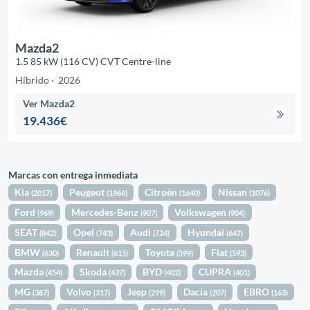
Mazda2
1.5 85 kW (116 CV) CVT Centre-line
Híbrido
2026
Ver Mazda2
19.436€
Marcas con entrega inmediata
Kia
Peugeot
Citroën
Nissan
(2017)
(1966)
(1640)
(1076)
Ford
Mercedes-Benz
Volkswagen
(969)
(907)
(904)
SEAT
Opel
Audi
Hyundai
(842)
(743)
(724)
(647)
BMW
Renault
Toyota
Fiat
(630)
(615)
(599)
(593)
Mazda
Skoda
BYD
CUPRA
(454)
(437)
(402)
(401)
MG
Volvo
Jeep
Dacia
EBRO
(387)
(317)
(299)
(207)
(163)