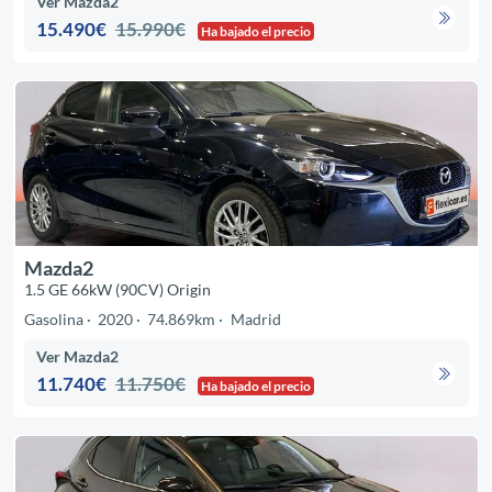
Ver Mazda2
15.490€
15.990€
Ha bajado el precio
Mazda2
1.5 GE 66kW (90CV) Origin
Gasolina
2020
74.869km
Madrid
Ver Mazda2
11.740€
11.750€
Ha bajado el precio