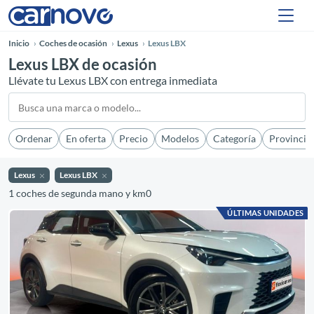
Inicio
Coches de ocasión
Lexus
Lexus LBX
Lexus LBX de ocasión
Llévate tu Lexus LBX con entrega inmediata
Ordenar
En oferta
Precio
Modelos
Categoría
Provincia
Lexus
Lexus LBX
1 coches de segunda mano y km0
ÚLTIMAS UNIDADES