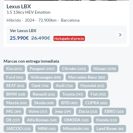
Lexus LBX
1.5 136cv HEV Emotion
Híbrido
2024
72.900km
Barcelona
Ver Lexus LBX
25.990€
26.490€
Ha bajado el precio
Marcas con entrega inmediata
Kia
Peugeot
Citroën
Nissan
(2015)
(1967)
(1653)
(1078)
Ford
Volkswagen
Mercedes-Benz
(961)
(898)
(882)
SEAT
Opel
Audi
Hyundai
(843)
(744)
(726)
(652)
BMW
Renault
Toyota
Fiat
(628)
(626)
(593)
(592)
Mazda
Skoda
BYD
CUPRA
(450)
(438)
(405)
(402)
MG
Volvo
Jeep
Dacia
EBRO
(389)
(317)
(299)
(213)
(163)
DS
Alfa Romeo
OMODA
Honda
(157)
(149)
(142)
(133)
JAECOO
MINI
Mitsubishi
Land Rover
(132)
(105)
(96)
(84)