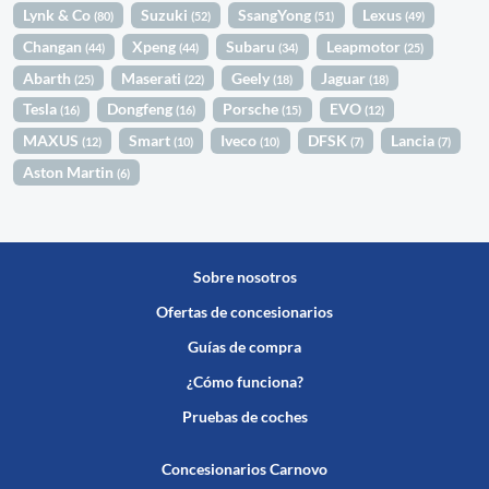
Lynk & Co
Suzuki
SsangYong
Lexus
(80)
(52)
(51)
(49)
Changan
Xpeng
Subaru
Leapmotor
(44)
(44)
(34)
(25)
Abarth
Maserati
Geely
Jaguar
(25)
(22)
(18)
(18)
Tesla
Dongfeng
Porsche
EVO
(16)
(16)
(15)
(12)
MAXUS
Smart
Iveco
DFSK
Lancia
(12)
(10)
(10)
(7)
(7)
Aston Martin
(6)
Sobre nosotros
Ofertas de concesionarios
Guías de compra
¿Cómo funciona?
Pruebas de coches
Concesionarios Carnovo