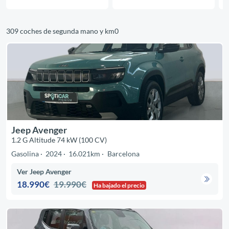
309 coches de segunda mano y km0
Jeep Avenger
1.2 G Altitude 74 kW (100 CV)
Gasolina
2024
16.021km
Barcelona
Ver Jeep Avenger
18.990€
19.990€
Ha bajado el precio