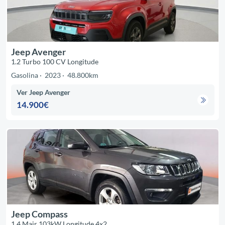
Jeep Avenger
1.2 Turbo 100 CV Longitude
Gasolina
2023
48.800km
Ver Jeep Avenger
14.900€
Jeep Compass
1.4 Mair 103kW Longitude 4x2