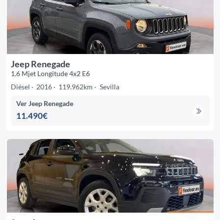
Jeep Renegade
1.6 Mjet Longitude 4x2 E6
Diésel
2016
119.962km
Sevilla
Ver Jeep Renegade
11.490€