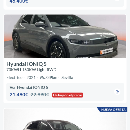
46.400€
Hyundai IONIQ 5
73KWH 160KW Light RWD
Eléctrico
2021
95.739km
Sevilla
Ver Hyundai IONIQ 5
21.490€
22.990€
Ha bajado el precio
NUEVA OFERTA