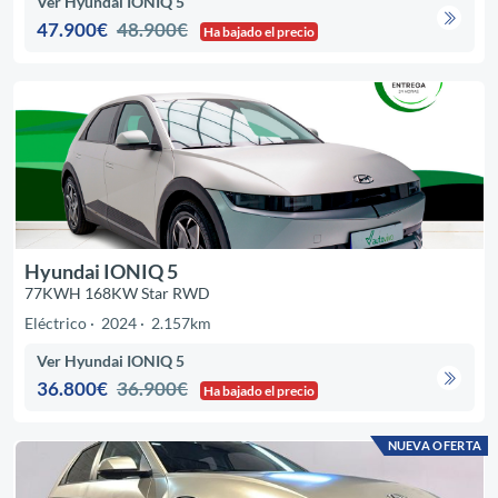
Ver Hyundai IONIQ 5
47.900€
48.900€
Ha bajado el precio
Hyundai IONIQ 5
77KWH 168KW Star RWD
Eléctrico
2024
2.157km
Ver Hyundai IONIQ 5
36.800€
36.900€
Ha bajado el precio
NUEVA OFERTA