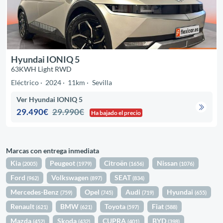
Hyundai IONIQ 5
63KWH Light RWD
Eléctrico
2024
11km
Sevilla
Ver Hyundai IONIQ 5
29.490€
29.990€
Ha bajado el precio
Marcas con entrega inmediata
Kia
Peugeot
Citroën
Nissan
(2005)
(1979)
(1656)
(1076)
Ford
Volkswagen
SEAT
(962)
(897)
(834)
Mercedes-Benz
Opel
Audi
Hyundai
(759)
(745)
(719)
(655)
Renault
BMW
Toyota
Fiat
(621)
(621)
(597)
(588)
Mazda
Skoda
CUPRA
BYD
(452)
(432)
(401)
(398)