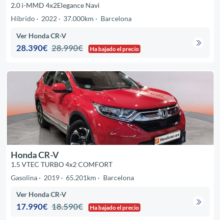
2.0 i-MMD 4x2Elegance Navi
Híbrido
2022
37.000km
Barcelona
Ver Honda CR-V
28.390€
28.990€
Ha bajado el precio
Honda CR-V
1.5 VTEC TURBO 4x2 COMFORT
Gasolina
2019
65.201km
Barcelona
Ver Honda CR-V
17.990€
18.590€
Ha bajado el precio