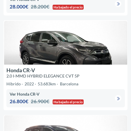
28.000€
28.200€
Ha bajado el precio
Honda CR-V
2.0 I-MMD HYBRID ELEGANCE CVT 5P
Híbrido
2022
53.683km
Barcelona
Ver Honda CR-V
26.800€
26.900€
Ha bajado el precio