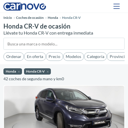
Inicio
Coches de ocasión
Honda
Honda CR-V
Honda CR-V de ocasión
Llévate tu Honda CR-V con entrega inmediata
Ordenar
En oferta
Precio
Modelos
Categoría
Provincia
Honda
Honda CR-V
42 coches de segunda mano y km0