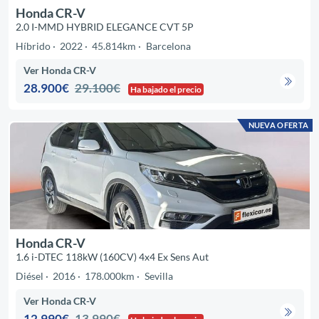
Honda CR-V
2.0 I-MMD HYBRID ELEGANCE CVT 5P
Híbrido
2022
45.814km
Barcelona
Ver Honda CR-V
28.900€
29.100€
Ha bajado el precio
NUEVA OFERTA
Honda CR-V
1.6 i-DTEC 118kW (160CV) 4x4 Ex Sens Aut
Diésel
2016
178.000km
Sevilla
Ver Honda CR-V
12.990€
13.990€