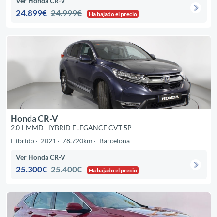
Ver Honda CR-V
24.899€
24.999€
Ha bajado el precio
Honda CR-V
2.0 I-MMD HYBRID ELEGANCE CVT 5P
Híbrido
2021
78.720km
Barcelona
Ver Honda CR-V
25.300€
25.400€
Ha bajado el precio