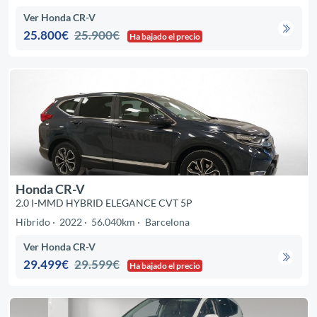
Ver Honda CR-V
25.800€
25.900€
Ha bajado el precio
Honda CR-V
2.0 I-MMD HYBRID ELEGANCE CVT 5P
Híbrido
2022
56.040km
Barcelona
Ver Honda CR-V
29.499€
29.599€
Ha bajado el precio