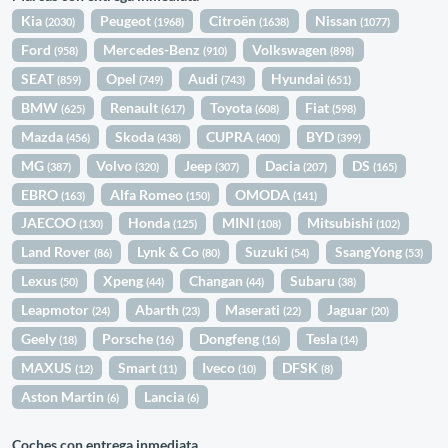
Kia
Peugeot
Citroën
Nissan
(2030)
(1968)
(1638)
(1077)
Ford
Mercedes-Benz
Volkswagen
(958)
(910)
(898)
SEAT
Opel
Audi
Hyundai
(859)
(749)
(743)
(651)
BMW
Renault
Toyota
Fiat
(625)
(617)
(608)
(598)
Mazda
Skoda
CUPRA
BYD
(456)
(438)
(400)
(399)
MG
Volvo
Jeep
Dacia
DS
(387)
(320)
(307)
(207)
(165)
EBRO
Alfa Romeo
OMODA
(163)
(150)
(141)
JAECOO
Honda
MINI
Mitsubishi
(130)
(125)
(108)
(102)
Land Rover
Lynk & Co
Suzuki
SsangYong
(86)
(80)
(54)
(53)
Lexus
Xpeng
Changan
Subaru
(50)
(44)
(44)
(38)
Leapmotor
Abarth
Maserati
Jaguar
(24)
(23)
(22)
(20)
Geely
Porsche
Dongfeng
Tesla
(18)
(16)
(16)
(14)
MAXUS
Smart
Iveco
DFSK
(12)
(11)
(10)
(8)
Aston Martin
Lancia
(6)
(6)
Coches con entrega inmediata