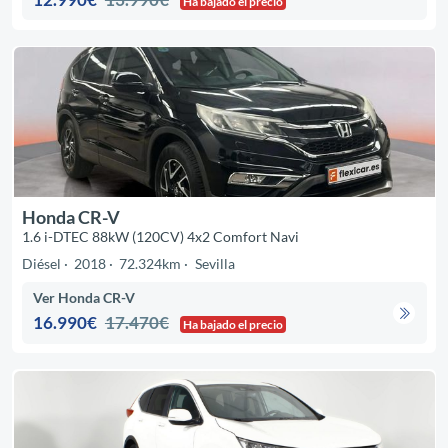
Ha bajado el precio
Honda CR-V
1.6 i-DTEC 88kW (120CV) 4x2 Comfort Navi
Diésel
2018
72.324km
Sevilla
Ver Honda CR-V
16.990€
17.470€
Ha bajado el precio