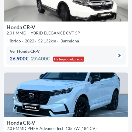
Honda CR-V
2.0 I-MMD HYBRID ELEGANCE CVT 5P
Híbrido
2022
52.132km
Barcelona
Ver Honda CR-V
26.900€
27.400€
Ha bajado el precio
Honda CR-V
2.0 i-MMD PHEV Advance Tech 135 kW (184 CV)