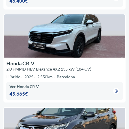
46.400€
Honda CR-V
2.0 i-MMD HEV Elegance 4X2 135 kW (184 CV)
Híbrido
2025
2.550km
Barcelona
Ver Honda CR-V
45.665€