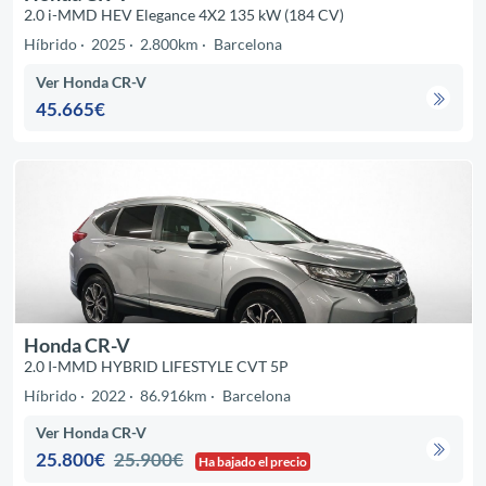
2.0 i-MMD HEV Elegance 4X2 135 kW (184 CV)
Híbrido
2025
2.800km
Barcelona
Ver Honda CR-V
45.665€
Honda CR-V
2.0 I-MMD HYBRID LIFESTYLE CVT 5P
Híbrido
2022
86.916km
Barcelona
Ver Honda CR-V
25.800€
25.900€
Ha bajado el precio