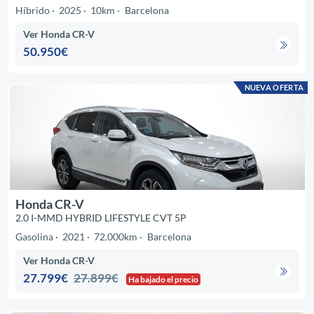
Híbrido
2025
10km
Barcelona
Ver Honda CR-V
50.950€
NUEVA OFERTA
Honda CR-V
2.0 I-MMD HYBRID LIFESTYLE CVT 5P
Gasolina
2021
72.000km
Barcelona
Ver Honda CR-V
27.799€
27.899€
Ha bajado el precio