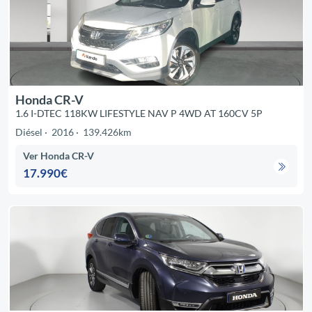
Honda CR-V
1.6 I-DTEC 118KW LIFESTYLE NAV P 4WD AT 160CV 5P
Diésel
2016
139.426km
Ver Honda CR-V
17.990€