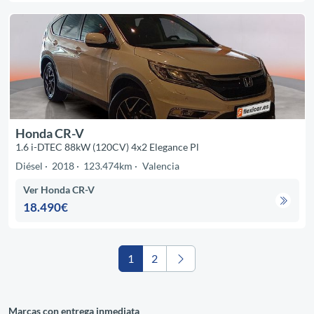
Honda CR-V
1.6 i-DTEC 88kW (120CV) 4x2 Elegance Pl
Diésel
2018
123.474km
Valencia
Ver Honda CR-V
18.490€
1
2
Marcas con entrega inmediata