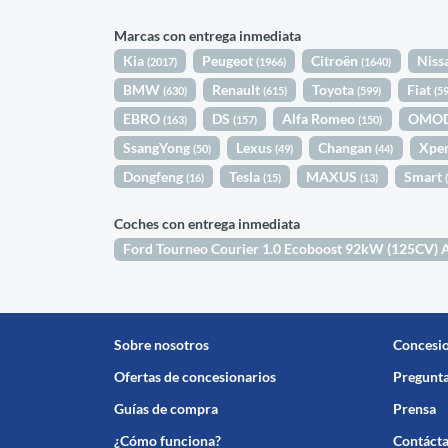
Marcas con entrega inmediata
Kia
Peugeot
Citroën
Niss
(2017)
(1966)
(1640)
BMW
Renault
Toyota
Fiat
(630)
(615)
(599)
(5
EBRO
DS
Alfa Romeo
OMO
(163)
(157)
(150)
SsangYong
Lexus
Changan
Xpe
(50)
(49)
(44)
Dongfeng
Tesla
MAXUS
Smart
(16)
(15)
(13)
Coches con entrega inmediata
Ford Tourneo Courier 1.0 Ecoboost 92kW (125CV) 
Sobre nosotros
Concesi
Ofertas de concesionarios
Pregunta
Guías de compra
Prensa
¿Cómo funciona?
Contáct