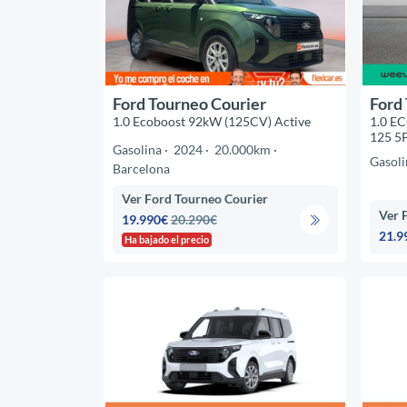
Ford Tourneo Courier
Ford
1.0 Ecoboost 92kW (125CV) Active
1.0 E
125 5
Gasolina
2024
20.000km
Gasoli
Barcelona
Ver Ford Tourneo Courier
Ver 
19.990€
20.290€
21.9
Ha bajado el precio