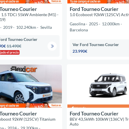
 Tourneo Courier
Ford Tourneo Courier
 1.5 TDCi 55kW Ambiente (M1) -
1.0 Ecoboost 92kW (125CV) Acti
19)
Gasolina
2025
12.000km
2019
102.240km
Sevilla
Barcelona
Ford Tourneo Courier
Ver Ford Tourneo Courier
90€
11.490€
23.990€
jado el precio
 Tourneo Courier
Ford Tourneo Courier
oboost 92kW (125CV) Titanium
BEV 43,5kWh 100kW (136CV) Tr
Auto
na
2024
29.200km