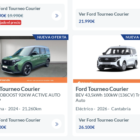
Ford Tourneo Courier
Ver Ford Tourneo Courier
90€
19.990€
21.990€
jado el precio
NUEVA OFERTA
NUEVA
 Tourneo Courier
Ford Tourneo Courier
COBOOST 92KW ACTIVE AUTO
BEV 43,5kWh 100kW (136CV) Tr
P
Auto
na
2024
21.260km
Eléctrico
2026
Cantabria
Ford Tourneo Courier
Ver Ford Tourneo Courier
00€
26.100€