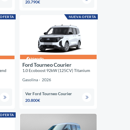
20.790€
 OFERTA
NUEVA OFERTA
Ford Tourneo Courier
end
1.0 Ecoboost 92kW (125CV) Titanium
Gasolina
2026
Ver Ford Tourneo Courier
20.800€
 OFERTA