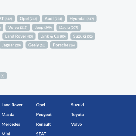
AT
Opel
Audi
Hyundai
(842)
(743)
(724)
(647)
Volvo
Jeep
Dacia
)
(317)
(299)
(207)
Land Rover
Lynk & Co
Suzuki
(85)
(80)
(52)
Jaguar
Geely
Porsche
(20)
(18)
(16)
m
(5)
Land Rover
Opel
Suzuki
Mazda
Peugeot
Toyota
Mercedes
Renault
Volvo
Mini
SEAT