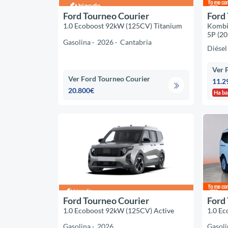
Ford Tourneo Courier
Ford
1.0 Ecoboost 92kW (125CV) Titanium
Kombi
5P (20
Gasolina
2026
Cantabria
Diésel
Ver 
Ver Ford Tourneo Courier
11.2
20.800€
Ha ba
Ford Tourneo Courier
Ford
1.0 Ecoboost 92kW (125CV) Active
1.0 Ec
Gasolina
2026
Gasoli