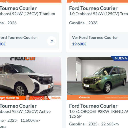
 Tourneo Courier
Ford Tourneo Courier
oboost 92kW (125CV) Titanium
1.0 Ecoboost 92kW (125CV) Tre
na
2026
Gasolina
2026
Ford Tourneo Courier
Ver Ford Tourneo Courier
00€
19.600€
NUEVA
 Tourneo Courier
Ford Tourneo Courier
oboost 92kW (125CV) Active
1.0 ECOBOOST 92KW TREND A
125 5P
na
2023
11.600km
Gasolina
2025
22.663km
lona