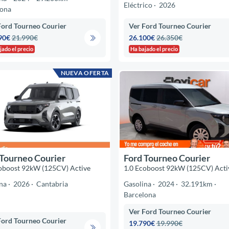
Eléctrico
2026
lona
Ford Tourneo Courier
Ver Ford Tourneo Courier
90€
21.990€
26.100€
26.350€
jado el precio
Ha bajado el precio
NUEVA OFERTA
 Tourneo Courier
Ford Tourneo Courier
oboost 92kW (125CV) Active
1.0 Ecoboost 92kW (125CV) Acti
na
2026
Cantabria
Gasolina
2024
32.191km
Barcelona
Ver Ford Tourneo Courier
Ford Tourneo Courier
19.790€
19.990€