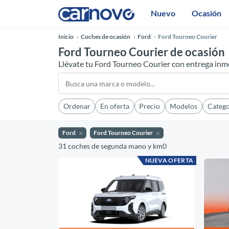
Nuevo
Ocasión
Inicio
Coches de ocasión
Ford
Ford Tourneo Courier
Ford Tourneo Courier de ocasión
Llévate tu Ford Tourneo Courier con entrega inm
Ordenar
En oferta
Precio
Modelos
Catego
Ford
Ford Tourneo Courier
31 coches de segunda mano y km0
NUEVA OFERTA