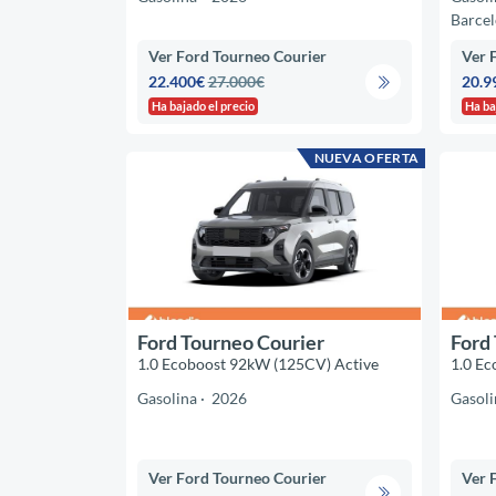
Barce
Ver Ford Tourneo Courier
Ver 
22.400€
27.000€
20.9
Ha bajado el precio
Ha ba
NUEVA OFERTA
Ford Tourneo Courier
Ford
1.0 Ecoboost 92kW (125CV) Active
1.0 Ec
Gasolina
2026
Gasoli
Ver Ford Tourneo Courier
Ver 