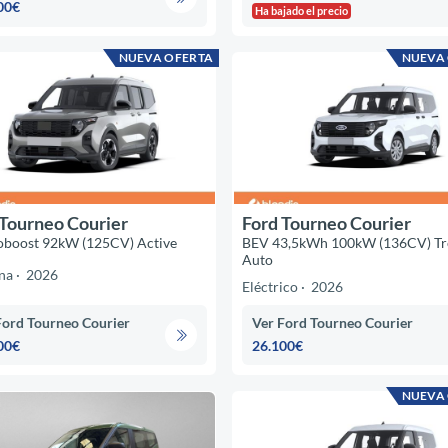
00€
Ha bajado el precio
NUEVA OFERTA
NUEVA
 Tourneo Courier
Ford Tourneo Courier
oboost 92kW (125CV) Active
BEV 43,5kWh 100kW (136CV) Tr
Auto
na
2026
Eléctrico
2026
Ford Tourneo Courier
Ver Ford Tourneo Courier
00€
26.100€
NUEVA