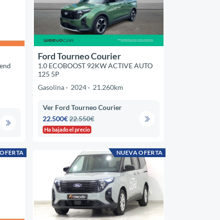
Ford Tourneo Courier
end
1.0 ECOBOOST 92KW ACTIVE AUTO
125 5P
Gasolina
2024
21.260km
Ver Ford Tourneo Courier
22.500€
22.550€
Ha bajado el precio
 OFERTA
NUEVA OFERTA