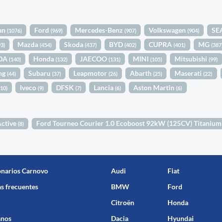
an
Ford
Mercedes-Benz
Volkswagen
SE
(1076)
(969)
(907)
(904)
Mazda
Skoda
BYD
CUPRA
MG
93)
(454)
(437)
(402)
(401)
(387
DA
Honda
JAECOO
MINI
Mitsubishi
(140)
(132)
(131)
(105)
(99)
ng
Subaru
Leapmotor
Abarth
Maserati
(44)
(37)
(26)
(25)
(22)
Iveco
DFSK
Lancia
Aston Martin
(10)
(9)
(7)
(6)
(6)
Active
Ford Tourneo Courier 1.0 Ecoboost 92kW (125CV) Titaniu
(8)
onarios Carnovo
Audi
Fiat
s frecuentes
BMW
Ford
Citroën
Honda
anos
Dacia
Hyundai