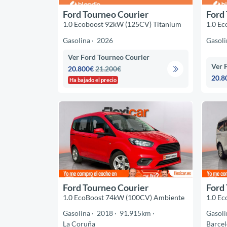
Ford Tourneo Courier
Ford
1.0 Ecoboost 92kW (125CV) Titanium
1.0 Ec
Gasolina
2026
Gasoli
Ver Ford Tourneo Courier
Ver 
20.800€
21.200€
20.8
Ha bajado el precio
Ford Tourneo Courier
Ford
1.0 EcoBoost 74kW (100CV) Ambiente
1.0 Ec
Gasolina
2018
91.915km
Gasoli
La Coruña
Barce