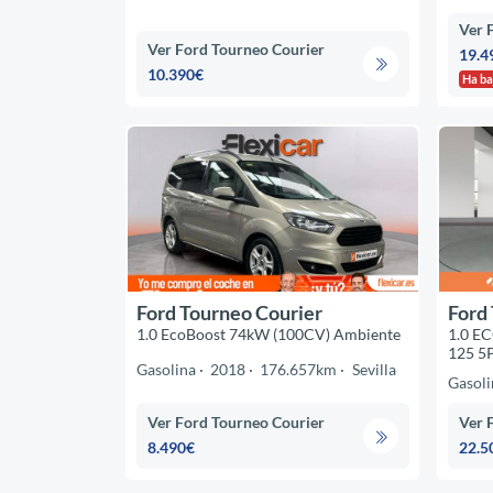
Ver 
Ver Ford Tourneo Courier
19.4
10.390€
Ha ba
Ford Tourneo Courier
Ford
1.0 EcoBoost 74kW (100CV) Ambiente
1.0 E
125 5
Gasolina
2018
176.657km
Sevilla
Gasoli
Ver Ford Tourneo Courier
Ver 
8.490€
22.5