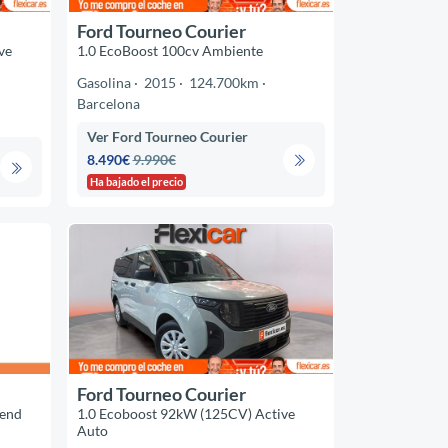
Ford Tourneo Courier
ve
1.0 EcoBoost 100cv Ambiente
Gasolina
2015
124.700km
Barcelona
Ver Ford Tourneo Courier
8.490€
9.990€
Ha bajado el precio
Ford Tourneo Courier
end
1.0 Ecoboost 92kW (125CV) Active
Auto