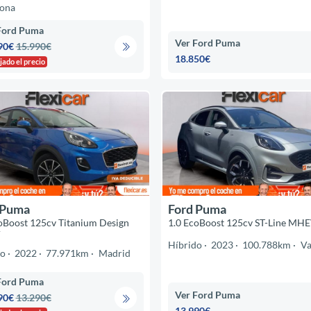
lona
Ford Puma
Ver Ford Puma
90€
15.990€
18.850€
jado el precio
 Puma
Ford Puma
oBoost 125cv Titanium Design
1.0 EcoBoost 125cv ST-Line MH
V
Híbrido
2023
100.788km
Va
do
2022
77.971km
Madrid
Ford Puma
Ver Ford Puma
90€
13.290€
13.990€