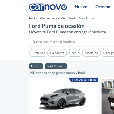
Nuevo
Ocasión
Inicio
Coches de ocasión
Ford
Ford Puma
Ford Puma de ocasión
Llévate tu Ford Puma con entrega inmediata
Ordenar
En oferta
Precio
Modelos
Catego
Ford
Ford Puma
190 coches de segunda mano y km0
NUEVA OFERTA