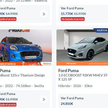
do
2022
19.319km
Valencia
Ford Puma
Ver Ford Puma
90€
14.990€
15.770€
15.970€
jado el precio
Ha bajado el precio
NUEVA
 Puma
Ford Puma
oBoost 125cv Titanium Design
1.0 ECOBOOST 92KW MHEV ST-
V
X 125 5P
do
2022
74.168km
Sevilla
Híbrido
2026
10km
Ford Puma
Ver Ford Puma
90€
11.990€
24.850€
jado el precio