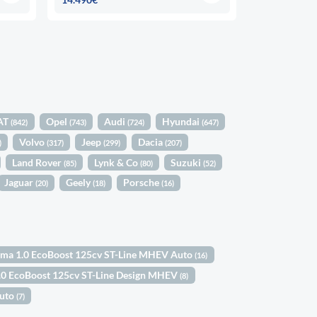
AT
Opel
Audi
Hyundai
(842)
(743)
(724)
(647)
Volvo
Jeep
Dacia
)
(317)
(299)
(207)
Land Rover
Lynk & Co
Suzuki
(85)
(80)
(52)
Jaguar
Geely
Porsche
(20)
(18)
(16)
ma 1.0 EcoBoost 125cv ST-Line MHEV Auto
(16)
.0 EcoBoost 125cv ST-Line Design MHEV
(8)
Auto
(7)