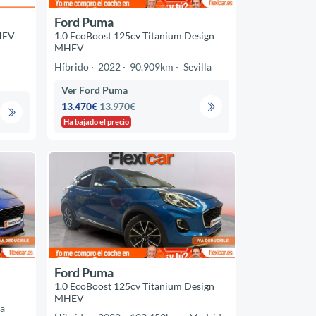
Ford Puma
HEV
1.0 EcoBoost 125cv Titanium Design
MHEV
Híbrido
2022
90.909km
Sevilla
Ver Ford Puma
13.470€
13.970€
Ha bajado el precio
Ford Puma
1.0 EcoBoost 125cv Titanium Design
MHEV
la