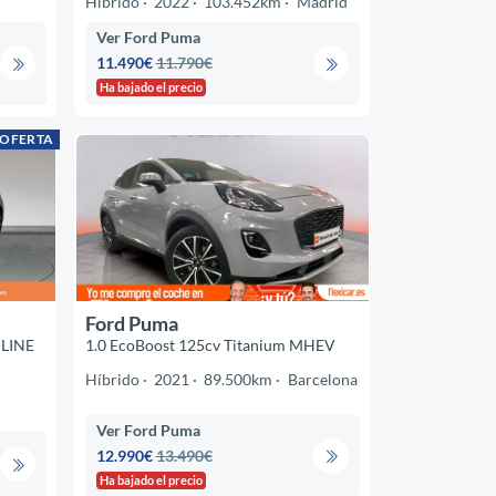
Híbrido
2022
103.452km
Madrid
Ver Ford Puma
11.490€
11.790€
Ha bajado el precio
 OFERTA
Ford Puma
LINE
1.0 EcoBoost 125cv Titanium MHEV
Híbrido
2021
89.500km
Barcelona
Ver Ford Puma
12.990€
13.490€
Ha bajado el precio