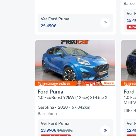
Barce
Ver 
Ver Ford Puma
15.4
25.450€
Ha ba
Ford Puma
Ford
1.0 EcoBoost 92kW (125cv) ST-Line X
1.0 Ec
MHE
Gasolina
2020
67.842km
Híbri
Barcelona
Ver Ford Puma
Ver 
13.990€
14.390€
12.4