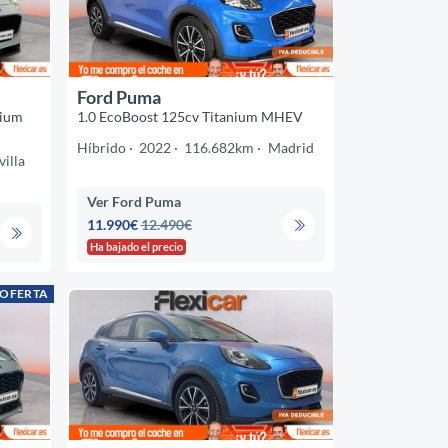
Ford Puma
nium
1.0 EcoBoost 125cv Titanium MHEV
Híbrido
2022
116.682km
Madrid
villa
Ver Ford Puma
11.990€
12.490€
Ha bajado el precio
 OFERTA