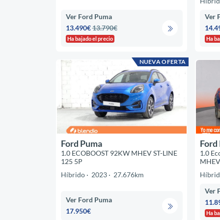
Híbri
Ver Ford Puma
Ver 
13.490€
13.790€
14.4
Ha bajado el precio
Ha ba
NUEVA OFERTA
Ford Puma
Ford
1.0 ECOBOOST 92KW MHEV ST-LINE
1.0 Ec
125 5P
MHE
Híbrido
2023
27.676km
Híbri
Ver 
Ver Ford Puma
11.8
17.950€
Ha ba