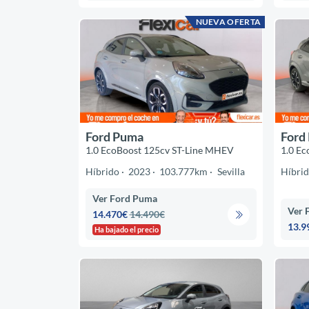
NUEVA OFERTA
Ford Puma
Ford
1.0 EcoBoost 125cv ST-Line MHEV
1.0 E
Híbrido
2023
103.777km
Sevilla
Híbri
Ver Ford Puma
Ver 
14.470€
14.490€
13.9
Ha bajado el precio