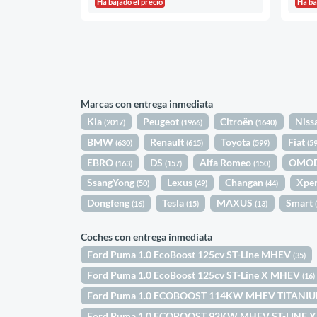
Ha bajado el precio
Ha ba
Marcas con entrega inmediata
Kia
Peugeot
Citroën
Niss
(2017)
(1966)
(1640)
BMW
Renault
Toyota
Fiat
(630)
(615)
(599)
(5
EBRO
DS
Alfa Romeo
OMO
(163)
(157)
(150)
SsangYong
Lexus
Changan
Xpe
(50)
(49)
(44)
Dongfeng
Tesla
MAXUS
Smart
(16)
(15)
(13)
Coches con entrega inmediata
Ford Puma 1.0 EcoBoost 125cv ST-Line MHEV
(35)
Ford Puma 1.0 EcoBoost 125cv ST-Line X MHEV
(16)
Ford Puma 1.0 ECOBOOST 114KW MHEV TITANIU
Ford Puma 1.0 ECOBOOST 92KW MHEV ST-LINE X