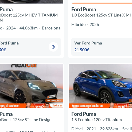
 Puma
Ford Puma
coBoost 125cv MHEV TITANIUM
1.0 EcoBoost 125cv ST-Line X M
GN
Híbrido
2026
do
2024
44.063km
Barcelona
Ford Puma
Ver Ford Puma
50€
21.500€
 Puma
Ford Puma
oBoost 125cv ST-Line Design
1.5 Ecoblue 120cv Titanium
V
Diésel
2021
39.823km
Sevil