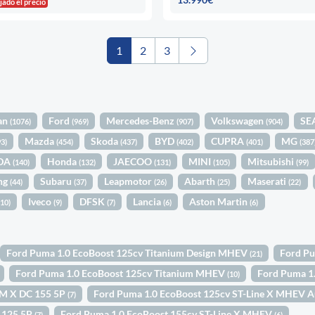
jado el precio
1
2
3
an
Ford
Mercedes-Benz
Volkswagen
SE
(1076)
(969)
(907)
(904)
Mazda
Skoda
BYD
CUPRA
MG
93)
(454)
(437)
(402)
(401)
(387
DA
Honda
JAECOO
MINI
Mitsubishi
(140)
(132)
(131)
(105)
(99)
ng
Subaru
Leapmotor
Abarth
Maserati
(44)
(37)
(26)
(25)
(22)
Iveco
DFSK
Lancia
Aston Martin
(10)
(9)
(7)
(6)
(6)
Ford Puma 1.0 EcoBoost 125cv Titanium Design MHEV
Ford Pu
(21)
Ford Puma 1.0 EcoBoost 125cv Titanium MHEV
Ford Puma 1
(10)
M X DC 155 5P
Ford Puma 1.0 EcoBoost 125cv ST-Line X MHEV 
(7)
 125 5P
Ford Puma 1.0 EcoBoost 155cv ST-Line X MHEV
(7)
(6)