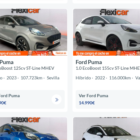
 Puma
Ford Puma
coBoost 125cv ST-Line MHEV
1.0 EcoBoost 155cv ST-Line MH
do
2023
107.723km
Sevilla
Híbrido
2022
116.000km
Va
Ford Puma
Ver Ford Puma
90€
14.990€