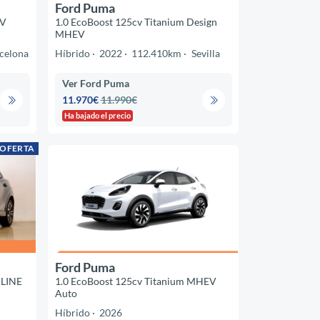
Ford Puma
EV
1.0 EcoBoost 125cv Titanium Design
MHEV
celona
Híbrido
2022
112.410km
Sevilla
Ver Ford Puma
11.970€
11.990€
Ha bajado el precio
 OFERTA
Ford Puma
LINE
1.0 EcoBoost 125cv Titanium MHEV
Auto
Híbrido
2026