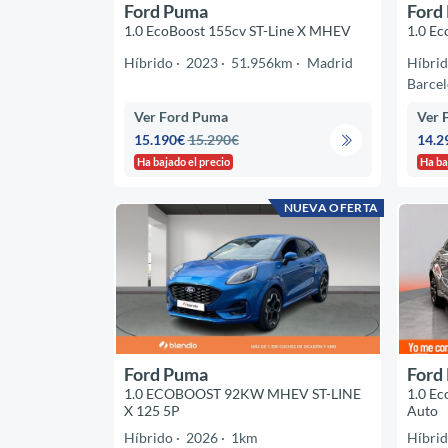
Ford Puma
Ford
1.0 EcoBoost 155cv ST-Line X MHEV
1.0 E
Híbrido
2023
51.956km
Madrid
Híbri
Barce
Ver Ford Puma
Ver 
15.190€
15.290€
14.2
Ha bajado el precio
Ha ba
NUEVA OFERTA
Ford Puma
Ford
1.0 ECOBOOST 92KW MHEV ST-LINE
1.0 Ec
X 125 5P
Auto
Híbrido
2026
1km
Híbri