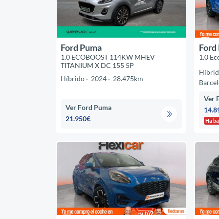
Ford Puma
Ford
1.0 ECOBOOST 114KW MHEV
1.0 Ec
TITANIUM X DC 155 5P
Híbri
Híbrido
2024
28.475km
Barce
Ver 
Ver Ford Puma
14.8
21.950€
Ha ba