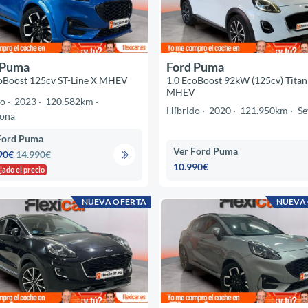
 Puma
Ford Puma
oBoost 125cv ST-Line X MHEV
1.0 EcoBoost 92kW (125cv) Tita
MHEV
do
2023
120.582km
Híbrido
2020
121.950km
Se
lona
Ford Puma
Ver Ford Puma
90€
14.990€
10.990€
jado el precio
NUEVA OFERTA
NUEVA