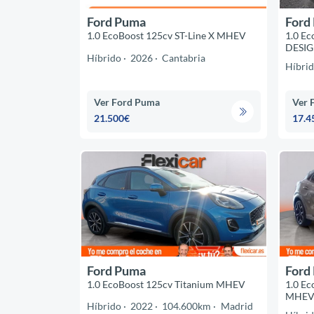
Ford Puma
Ford
1.0 EcoBoost 125cv ST-Line X MHEV
1.0 E
DESI
Híbrido
2026
Cantabria
Híbri
Ver Ford Puma
Ver 
21.500€
17.4
Ford Puma
Ford
1.0 EcoBoost 125cv Titanium MHEV
1.0 Ec
MHE
Híbrido
2022
104.600km
Madrid