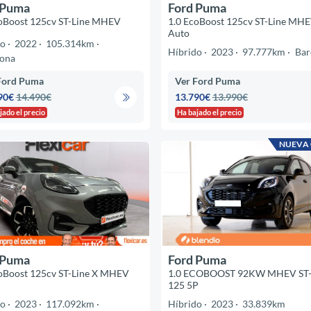
 Puma
Ford Puma
coBoost 125cv ST-Line MHEV
1.0 EcoBoost 125cv ST-Line MH
Auto
do
2022
105.314km
Híbrido
2023
97.777km
Bar
lona
Ford Puma
Ver Ford Puma
90€
14.490€
13.790€
13.990€
jado el precio
Ha bajado el precio
NUEVA
 Puma
Ford Puma
oBoost 125cv ST-Line X MHEV
1.0 ECOBOOST 92KW MHEV ST-
125 5P
do
2023
117.092km
Híbrido
2023
33.839km