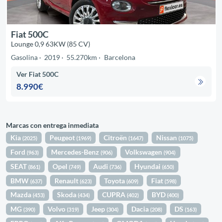
Fiat 500C
Lounge 0,9 63KW (85 CV)
Gasolina
2019
55.270km
Barcelona
Ver Fiat 500C
8.990€
Marcas con entrega inmediata
Kia
Peugeot
Citroën
Nissan
(2025)
(1969)
(1647)
(1075)
Ford
Mercedes-Benz
Volkswagen
(963)
(906)
(904)
SEAT
Opel
Audi
Hyundai
(861)
(749)
(736)
(650)
BMW
Renault
Toyota
Fiat
(637)
(623)
(609)
(598)
Mazda
Skoda
CUPRA
BYD
(453)
(434)
(402)
(400)
MG
Volvo
Jeep
Dacia
DS
(390)
(319)
(304)
(208)
(163)