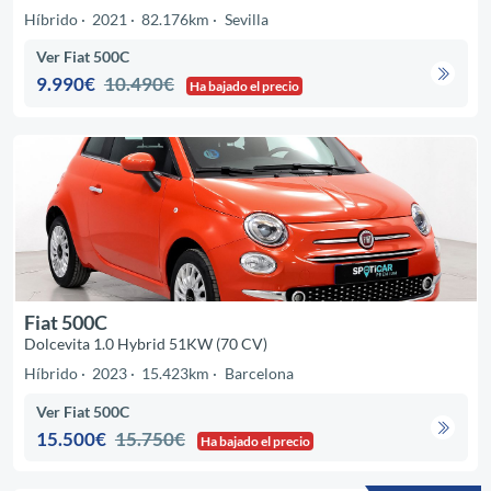
Híbrido
2021
82.176km
Sevilla
Ver Fiat 500C
9.990€
10.490€
Ha bajado el precio
Fiat 500C
Dolcevita 1.0 Hybrid 51KW (70 CV)
Híbrido
2023
15.423km
Barcelona
Ver Fiat 500C
15.500€
15.750€
Ha bajado el precio