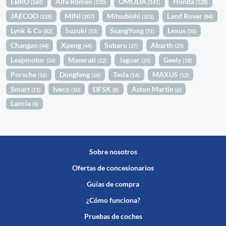
EBRO
Alfa Romeo
OMODA
Honda
(160)
(150)
(141)
(128)
JAECOO
MINI
Mitsubishi
Land Rover
(128)
(107)
(101)
(84)
Lynk & Co
Suzuki
SsangYong
Lexus
(82)
(53)
(51)
(50)
Changan
Xpeng
Subaru
Abarth
(44)
(44)
(37)
(25)
Leapmotor
Maserati
Jaguar
Geely
(24)
(22)
(20)
(18)
Porsche
Dongfeng
Tesla
MAXUS
(16)
(16)
(14)
(12)
Smart
Iveco
DFSK
Aston Martin
(11)
(10)
(8)
(6)
Lancia
(6)
Sobre nosotros
Ofertas de concesionarios
Guías de compra
¿Cómo funciona?
Pruebas de coches